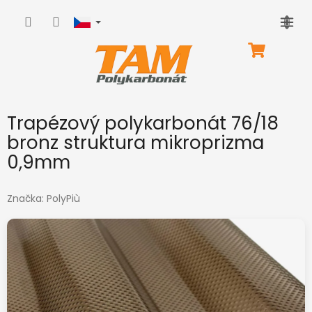
Přejít
na
obsah
NÁKUPNÍ
KOŠÍK
Trapézový polykarbonát 76/18
bronz struktura mikroprizma
0,9mm
Značka:
PolyPiù