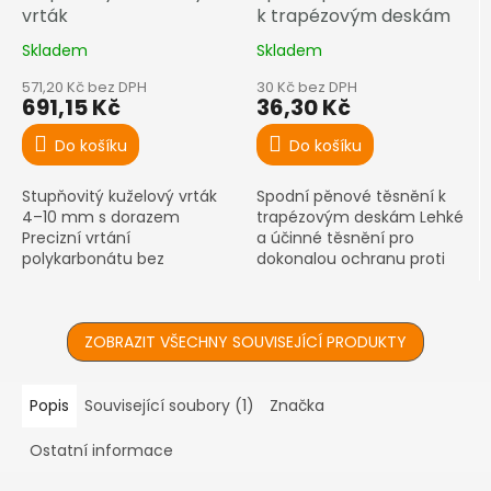
vrták
k trapézovým deskám
Skladem
Skladem
571,20 Kč bez DPH
30 Kč bez DPH
691,15 Kč
36,30 Kč
Do košíku
Do košíku
Stupňovitý kuželový vrták
Spodní pěnové těsnění k
4–10 mm s dorazem
trapézovým deskám Lehké
Precizní vrtání
a účinné těsnění pro
polykarbonátu bez
dokonalou ochranu proti
prokluzování – s dorazem
vnikání vody a nečistot
pro perfektní výsledek
ZOBRAZIT VŠECHNY SOUVISEJÍCÍ PRODUKTY
Popis
Související soubory (1)
Značka
Ostatní informace