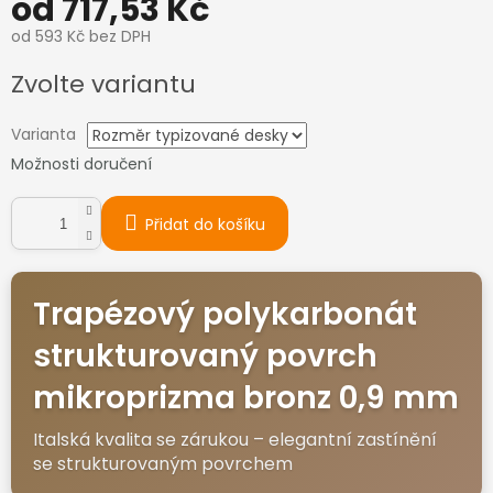
od
717,53 Kč
od
593 Kč
bez DPH
Měrná
Zvolte variantu
cena:
Varianta
Možnosti doručení
Přidat do košíku
Trapézový polykarbonát
strukturovaný povrch
mikroprizma bronz 0,9 mm
Italská kvalita se zárukou – elegantní zastínění
se strukturovaným povrchem