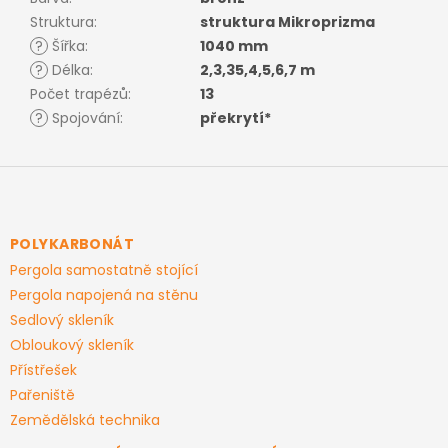
Struktura
:
struktura Mikroprizma
?
Šířka
:
1040 mm
?
Délka
:
2,3,35,4,5,6,7 m
Počet trapézů
:
13
?
Spojování
:
překrytí*
Z
á
p
a
POLYKARBONÁT
t
Pergola samostatně stojící
í
Pergola napojená na stěnu
Sedlový skleník
Obloukový skleník
Přístřešek
Pařeniště
Zemědělská technika