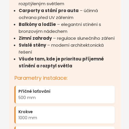
rozptýleným světlem
Carporty a stání pro auta
– účinná
ochrana před UV zářením
Balkóny a lodžie
– elegantní stínění s
bronzovým nádechem
Zimní zahrady
– regulace slunečního záření
Svislé stěny
– moderní architektonická
řešení
Všude tam, kde je prioritou příjemné
stínění a rozptyl světla
Parametry instalace:
Příčné laťování
500 mm
Krokve
1000 mm