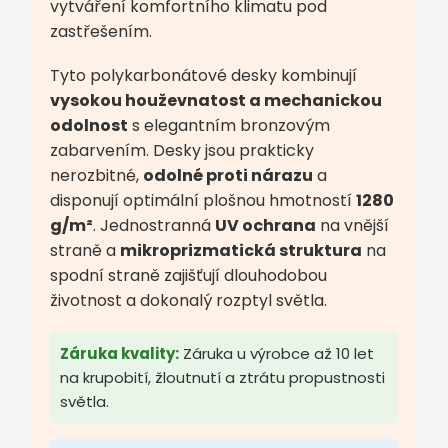
vytváření komfortního klimatu pod
zastřešením.
Tyto polykarbonátové desky kombinují
vysokou houževnatost a mechanickou
odolnost
s elegantním bronzovým
zabarvením. Desky jsou prakticky
nerozbitné,
odolné proti nárazu
a
disponují optimální plošnou hmotností
1280
g/m²
. Jednostranná
UV ochrana
na vnější
straně a
mikroprizmatická struktura
na
spodní straně zajišťují dlouhodobou
životnost a dokonalý rozptyl světla.
Záruka kvality:
Záruka u výrobce až 10 let
na krupobití, žloutnutí a ztrátu propustnosti
světla.