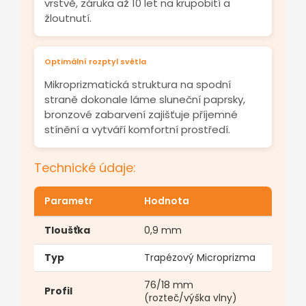
vrstvě, záruka až 10 let na krupobití a
žloutnutí.
Optimální rozptyl světla
Mikroprizmatická struktura na spodní
straně dokonale láme sluneční paprsky,
bronzové zabarvení zajišťuje příjemné
stínění a vytváří komfortní prostředí.
Technické údaje:
Parametr
Hodnota
Tloušťka
0,9 mm
Typ
Trapézový Microprizma
76/18 mm
Profil
(rozteč/výška vlny)