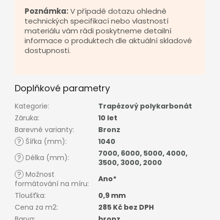
Poznámka:
V případě dotazu ohledně
technických specifikací nebo vlastností
materiálu vám rádi poskytneme detailní
informace o produktech dle aktuální skladové
dostupnosti.
Doplňkové parametry
Kategorie
:
Trapézový polykarbonát
Záruka
:
10 let
Barevné varianty
:
Bronz
?
Šířka (mm)
:
1040
7000
,
6000
,
5000
,
4000
,
?
Délka (mm)
:
3500
,
3000
,
2000
?
Možnost
Ano*
formátování na míru
:
Tloušťka
:
0,9 mm
Cena za m2
:
285 Kč bez DPH
Barva
:
bronz