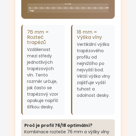
1040 mm
18 mm
76 mm
76 mm =
18 mm =
Rozteč
Výška vlny
trapézů
Vertikální výška
Vzdálenost
trapézového
mezi středy
profilu od
jednotlivých
nejnižšího po
trapézových
nejvyšší bod.
vln. Tento
Větší výška vlny
rozměr určuje,
zajišťuje vyšší
jak často se
tuhost a
trapézový vzor
odolnost desky.
opakuje napříč
šířkou desky.
Proč je profil 76/18 optimální?
Kombinace rozteče 76 mm a výšky vlny