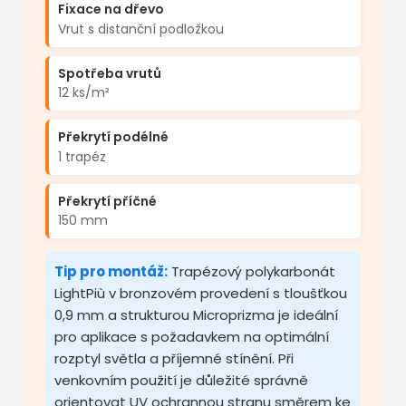
Fixace na dřevo
Vrut s distanční podložkou
Spotřeba vrutů
12 ks/m²
Překrytí podélné
1 trapéz
Překrytí příčné
150 mm
Tip pro montáž:
Trapézový polykarbonát
LightPiù v bronzovém provedení s tloušťkou
0,9 mm a strukturou Microprizma je ideální
pro aplikace s požadavkem na optimální
rozptyl světla a příjemné stínění. Při
venkovním použití je důležité správně
orientovat UV ochrannou stranu směrem ke