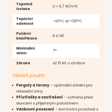
Tepelná
U = 5,7 W/m²K
izolace
Teplotní
-40°C až +130°C
odolnost
Požární
B s1 d0
klasifikace
Minimální
7°
sklon
Záruka
až 10 let u výrobce
Oblasti použití:
Pergoly a terasy
– optimální stínění pro
relaxační zóny
Přístřešky a zastřešení
– ochrana před
sluncem s příjemným polostínem
Venkovní posezení
– komfortní prostředí s