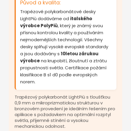
Původ a kvalita:
Trapézové polykarbonátové desky
LightPiù dodáváme od
italského
výrobce PolyPiù
, který je známý svou
přísnou kontrolou kvality a používáním
nejmodernějších technologií. Všechny
desky splňují vysoké evropské standardy
a jsou dodávány s
10letou zárukou
výrobce
na krupobití, žloutnutí a ztrátu
propustnosti světla. Certifikace požární
klasifikace B s1 d0 podle evropských
norem.
Trapézový polykarbonát LightPiù s tloušťkou
0,9 mm a mikroprizmatickou strukturou v
bronzovém provedení je ideálním řešením pro
aplikace s požadavkem na optimální rozptyl
světla, příjemné stínění a vysokou
mechanickou odolnost.