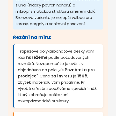
slunci (hladký povrch nahoru) a
mikroprizmatickou strukturu směrem dolů.
Bronzová varianta je nejlepší volbou pro
terasy, pergoly a venkovní posezení.
Řezání na míru:
Trapézové polykarbonátové desky vám
rádi
nařežeme
podle požadovaných
rozměrů. Nezapomeňte je uvést v
objednávce do pole „✍️
Poznámka pro
prodejce
". Cena za
1m
řezu je
15Kč
,
zbytek materiálu vám přibalíme. Při
výrobě a řezání používáme speciální nůž,
který zabraňuje poškození
mikroprizmatické struktury.