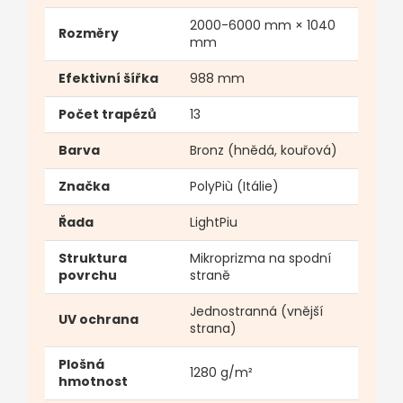
2000-6000 mm × 1040
Rozměry
mm
Efektivní šířka
988 mm
Počet trapézů
13
Barva
Bronz (hnědá, kouřová)
Značka
PolyPiù (Itálie)
Řada
LightPiu
Struktura
Mikroprizma na spodní
povrchu
straně
Jednostranná (vnější
UV ochrana
strana)
Plošná
1280 g/m²
hmotnost