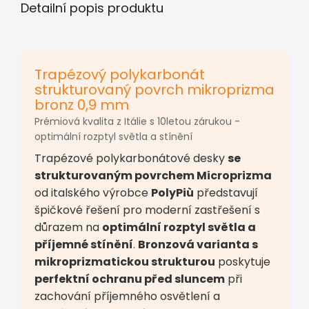
Detailní popis produktu
Trapézový polykarbonát
strukturovaný povrch mikroprizma
bronz 0,9 mm
Prémiová kvalita z Itálie s 10letou zárukou -
optimální rozptyl světla a stínění
Trapézové polykarbonátové desky
se
strukturovaným povrchem Microprizma
od italského výrobce
PolyPiù
představují
špičkové řešení pro moderní zastřešení s
důrazem na
optimální rozptyl světla a
příjemné stínění
.
Bronzová varianta s
mikroprizmatickou strukturou
poskytuje
perfektní ochranu před sluncem
při
zachování příjemného osvětlení a