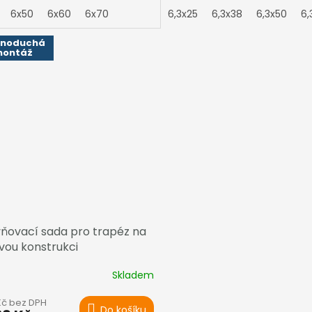
rukci
ke kovové konstrukci.
6x50
6x60
6x70
6,3x25
6,3x38
6,3x50
6,
dnoduchá
ontáž
ňovací sada pro trapéz na
vou konstrukci
Skladem
 Kč bez DPH
Do košíku