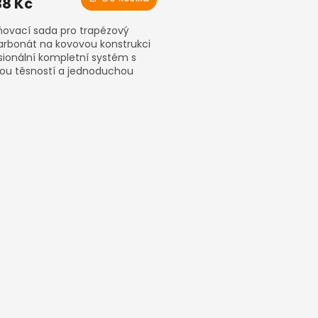
38 Kč
ovací sada pro trapézový
arbonát na kovovou konstrukci
sionální kompletní systém s
ou těsností a jednoduchou
áží
O
v
l
á
d
a
c
í
p
r
v
k
y
v
ý
p