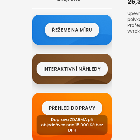
26,
Upevň
polyk
Profe
ŘEŽEME NA MÍRU
vysok
mont
INTERAKTIVNÍ NÁHLEDY
PŘEHLED DOPRAVY
Doprava ZDARMA při
objednávce nad 15 000 Kč bez
DPH