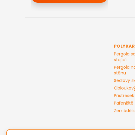
Z
á
p
a
t
POLYKA
í
Pergola 
stojící
Pergola n
stěnu
Sedlový sk
Obloukový
Přístřešek
Pařeniště
Zeměděls