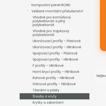
n
Kompozitní panel BOND
e
Veškeré montážní příslušenství
l
Vhodné pro komůrkový
polykarbonát a plný
polykarbonát
Vhodné pro trapézový
polykarbonát
Ukončovací profily - Plastové
Ukončovací profily - Hliníkové
Spojovací profily - Plastové
Spojovací profily - Hliníkové
F profily - Hliníkové
Ř
Horní krycí profily - Hliníkové
a
Nejlev
Rohové profily - Hliníkové
z
Stěnové profily - Hliníkové
e
V
n
Těsnění a pásky
ý
í
Šrouby a vruty
p
p
Krytky a zakončení