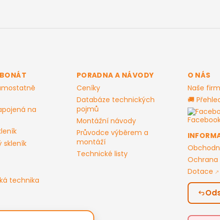
i
s
u
RBONÁT
PORADNA A NÁVODY
O NÁS
samostatně
Ceníky
Naše fir
Databáze technických
🚚 Přehle
pojmů
apojená na
Facebo
Montážní návody
leník
Průvodce výběrem a
INFORM
montáží
 skleník
Obchodn
Technické listy
Ochrana 
Dotace
ká technika
Ods