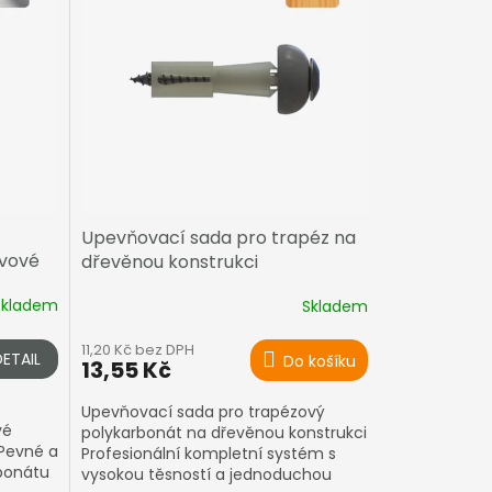
Upevňovací sada pro trapéz na
ovové
dřevěnou konstrukci
Skladem
Skladem
11,20 Kč bez DPH
DETAIL
Do košíku
13,55 Kč
Upevňovací sada pro trapézový
vé
polykarbonát na dřevěnou konstrukci
 Pevné a
Profesionální kompletní systém s
rbonátu
vysokou těsností a jednoduchou