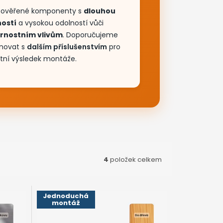
4
položek celkem
Jednoduchá
montáž