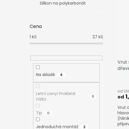
i
r
Silikon na polykarbonát
s
o
p
d
r
u
o
k
Cena
d
t
1
Kč
27
Kč
u
ů
k
t
ů
Vrut
dřev
Na skladě
4
od 1,5
Letní ceny! Prokletě
1
od
0
nízko
Vrut 
Tip
hlavo
0
(hlin
připe
Jednoduchá montáž
2