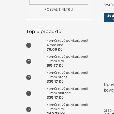
konst
6x40
ROZBALIT FILTR
Je
m
Top 5 produktů
Komůrkový polykarbonát
4 mm čirá
78,05 Kč
Komůrkový polykarbonát
10 mm čirá
165,77 Kč
Komůrkový polykarbonát
10 mm bronz
335,17 Kč
Upev
Komůrkový polykarbonát
kovo
10 mm antracit
335,17 Kč
Komůrkový polykarbonát
16 mm čirá
21,80
240,79 Kč