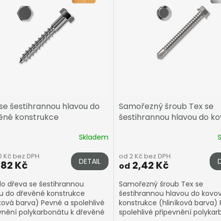
 se šestihrannou hlavou do
Samořezný šroub Tex se
ěné konstrukce
šestihrannou hlavou do k
konstrukce
Skladem
0 Kč bez DPH
od 2 Kč bez DPH
DETAIL
,82 Kč
2,42 Kč
od
do dřeva se šestihrannou
Samořezný šroub Tex se
u do dřevěné konstrukce
šestihrannou hlavou do kovo
íková barva) Pevné a spolehlivé
konstrukce (hliníková barva)
vnění polykarbonátu k dřevěné
spolehlivé připevnění polyka