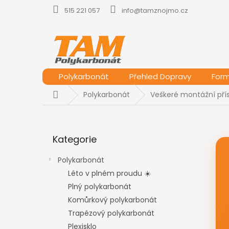
Přejít
515 221 057
info@tamznojmo.cz
na
obsah
Polykarbonát
Přehled Dopravy
For
Domů
Polykarbonát
Veškeré montážní přís
P
o
Přeskočit
s
Kategorie
kategorie
t
r
Polykarbonát
a
Léto v plném proudu ☀️
n
Plný polykarbonát
n
í
Komůrkový polykarbonát
p
Trapézový polykarbonát
a
Plexisklo