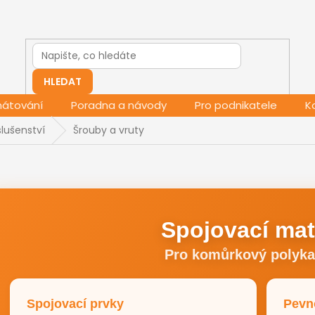
HLEDAT
mátování
Poradna a návody
Pro podnikatele
K
lušenství
Šrouby a vruty