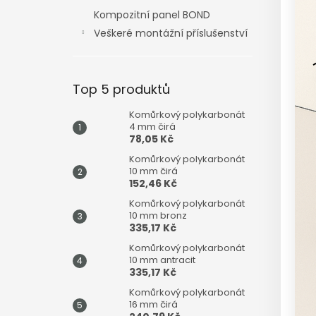
n
Kompozitní panel BOND
e
Veškeré montážní příslušenství
l
Top 5 produktů
Komůrkový polykarbonát
4 mm čirá
78,05 Kč
Komůrkový polykarbonát
10 mm čirá
152,46 Kč
Komůrkový polykarbonát
10 mm bronz
335,17 Kč
Komůrkový polykarbonát
10 mm antracit
335,17 Kč
Komůrkový polykarbonát
16 mm čirá