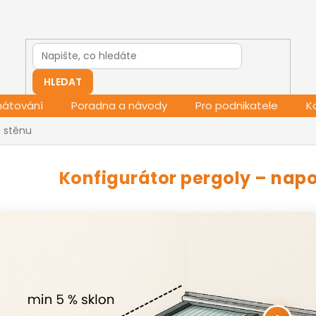
HLEDAT
mátování
Poradna a návody
Pro podnikatele
K
a stěnu
eraktivní náhled - pergola napojen