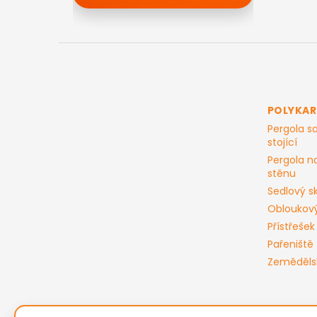
Z
á
p
a
t
POLYKA
í
Pergola 
stojící
Pergola n
stěnu
Sedlový sk
Obloukový
Přístřešek
Pařeniště
Zeměděls