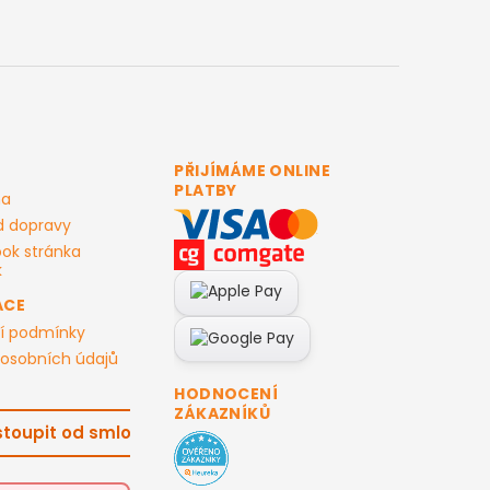
PŘIJÍMÁME ONLINE
PLATBY
ma
d dopravy
ok stránka
ACE
í podmínky
osobních údajů
HODNOCENÍ
ZÁKAZNÍKŮ
toupit od smlouvy