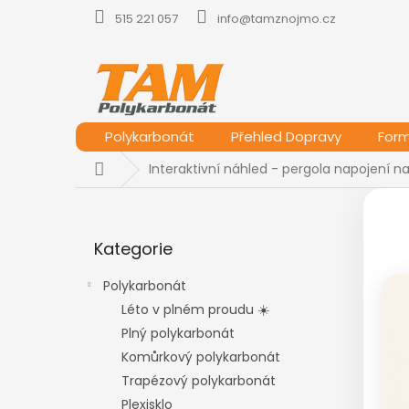
Přejít
515 221 057
info@tamznojmo.cz
na
obsah
Polykarbonát
Přehled Dopravy
For
Domů
Interaktivní náhled - pergola napojení n
P
Int
o
Přeskočit
s
Kategorie
kategorie
t
r
Polykarbonát
a
Léto v plném proudu ☀️
n
Plný polykarbonát
n
í
Komůrkový polykarbonát
p
Trapézový polykarbonát
a
Plexisklo