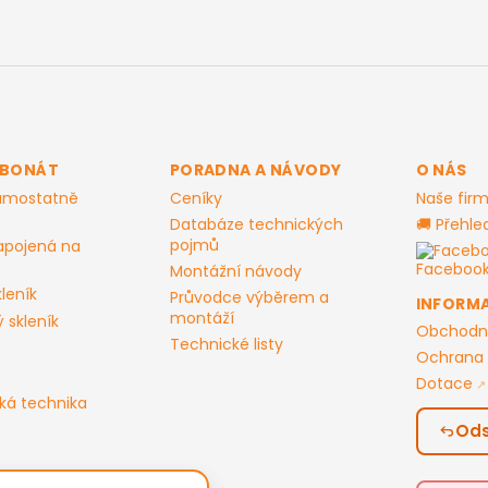
RBONÁT
PORADNA A NÁVODY
O NÁS
samostatně
Ceníky
Naše fir
Databáze technických
🚚 Přehle
pojmů
apojená na
Facebo
Montážní návody
leník
Průvodce výběrem a
INFORM
montáží
 skleník
Obchodn
Technické listy
Ochrana 
Dotace
ká technika
Ods