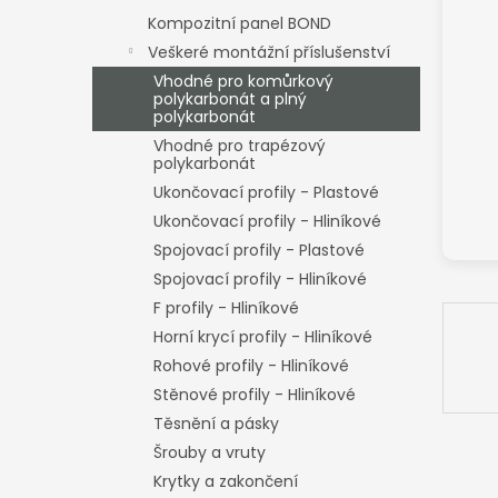
n
Kompozitní panel BOND
e
Veškeré montážní příslušenství
l
Vhodné pro komůrkový
polykarbonát a plný
polykarbonát
Vhodné pro trapézový
polykarbonát
Ukončovací profily - Plastové
Ukončovací profily - Hliníkové
Spojovací profily - Plastové
Spojovací profily - Hliníkové
F profily - Hliníkové
Horní krycí profily - Hliníkové
Rohové profily - Hliníkové
Stěnové profily - Hliníkové
Těsnění a pásky
Šrouby a vruty
Krytky a zakončení