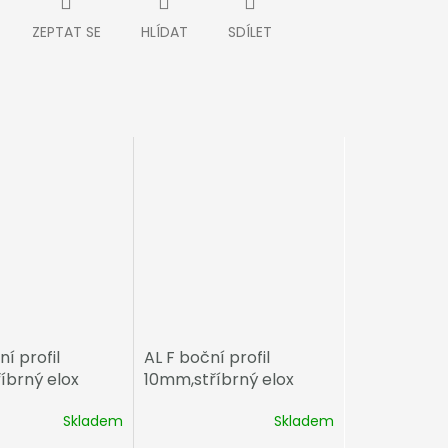
ZEPTAT SE
HLÍDAT
SDÍLET
ní profil
AL F boční profil
íbrný elox
10mm,stříbrný elox
Skladem
Skladem