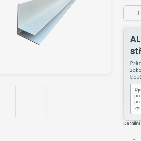
AL
st
Prém
zako
tlou
Up
pro
při
vý
Detailn