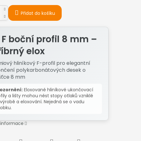
Přidat do košíku
 F boční profil 8 mm –
říbrný elox
iový hliníkový F-profil pro elegantní
nčení polykarbonátových desek o
šťce 8 mm
ozornění:
Eloxované hliníkové ukončovací
fily a lišty mohou nést stopy otlaků vzniklé
 výrobě a eloxování. Nejedná se o vadu
robku.
í informace