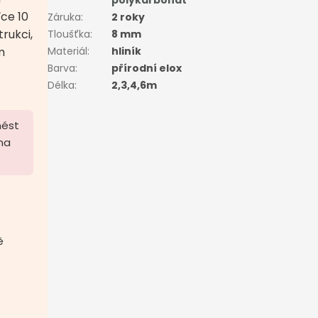
polykarbonát
ce 10
Záruka
:
2 roky
rukci,
Tloušťka
:
8 mm
m
Materiál
:
hliník
Barva
:
přírodní elox
Délka
:
2,3,4,6m
nést
 na
ě