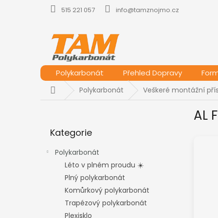
Přejít
515 221 057
info@tamznojmo.cz
na
obsah
Polykarbonát
Přehled Dopravy
For
Domů
Polykarbonát
Veškeré montážní přís
P
AL 
o
Přeskočit
s
Kategorie
kategorie
t
r
Polykarbonát
a
Léto v plném proudu ☀️
n
Plný polykarbonát
n
í
Komůrkový polykarbonát
p
Trapézový polykarbonát
a
Plexisklo