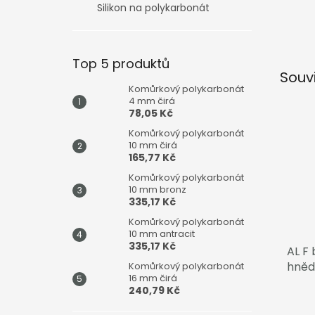
Silikon na polykarbonát
Top 5 produktů
Souv
Komůrkový polykarbonát
4 mm čirá
78,05 Kč
Komůrkový polykarbonát
10 mm čirá
165,77 Kč
Komůrkový polykarbonát
10 mm bronz
335,17 Kč
Komůrkový polykarbonát
10 mm antracit
335,17 Kč
AL F 
hněd
Komůrkový polykarbonát
16 mm čirá
240,79 Kč