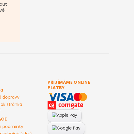
out
vé
PŘIJÍMÁME ONLINE
PLATBY
ma
d dopravy
ok stránka
ACE
í podmínky
osobních údajů