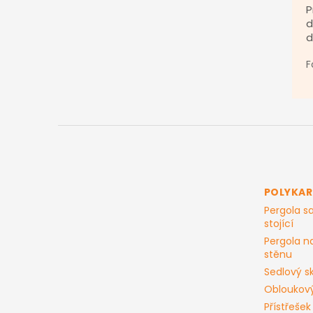
P
d
d
F
Z
á
p
a
t
POLYKA
í
Pergola 
stojící
Pergola n
stěnu
Sedlový sk
Obloukový
Přístřešek