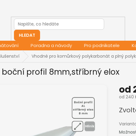
HLEDAT
mátování
Poradna a návody
Pro podnikatele
K
lušenství
Vhodné pro komůrkový polykarbonát a plný poly
F boční profil 8mm,stříbrný elox
od
od
240 
Měrná
Zvolt
cena:
Variant
Možnost