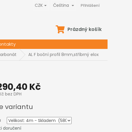
CZK
Čeština
Přihlášení
NÁKUPNÍ
Prázdný košík
KOŠÍK
ontakty
karbonát
AL F boční profil 8mm,stříbrný elox
290,40 Kč
Kč
bez DPH
e variantu
a
i doručení