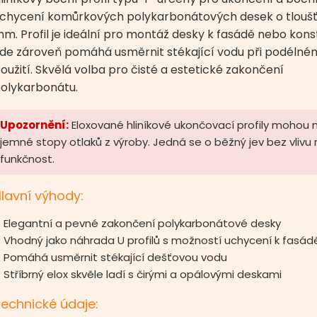
chycení komůrkových polykarbonátových desek o tloušť
m. Profil je ideální pro montáž desky k fasádě nebo konst
de zároveň pomáhá usměrnit stékající vodu při podélné
oužití. Skvělá volba pro čisté a estetické zakončení
olykarbonátu.
Upozornění:
Eloxované hliníkové ukončovací profily mohou 
jemné stopy otlaků z výroby. Jedná se o běžný jev bez vlivu
funkčnost.
lavní výhody:
Elegantní a pevné zakončení polykarbonátové desky
Vhodný jako náhrada U profilů s možností uchycení k fasád
Pomáhá usměrnit stékající dešťovou vodu
Stříbrný elox skvěle ladí s čirými a opálovými deskami
echnické údaje: