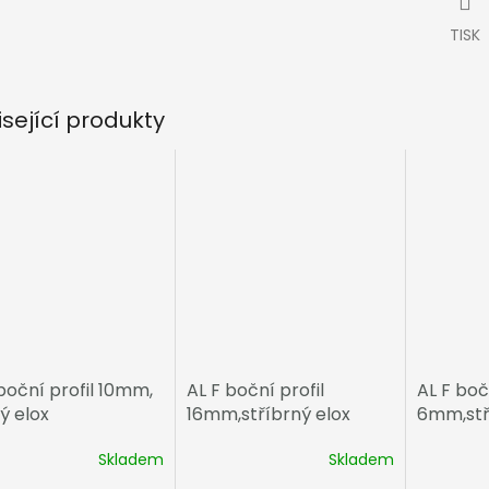
TISK
isející produkty
boční profil 10mm,
AL F boční profil
AL F boč
ý elox
16mm,stříbrný elox
6mm,stř
Skladem
Skladem