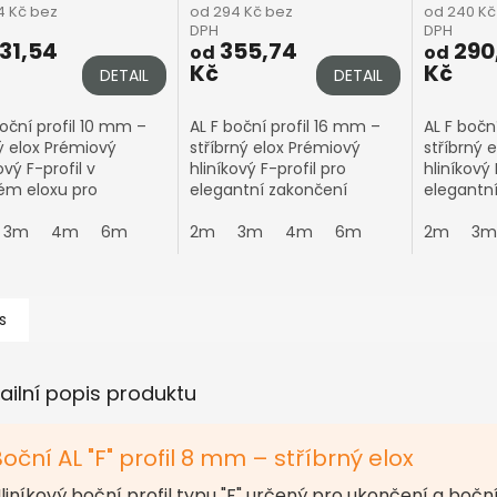
4 Kč bez
od 294 Kč bez
od 240 Kč
DPH
DPH
31,54
355,74
290
od
od
Kč
Kč
DETAIL
DETAIL
boční profil 10 mm –
AL F boční profil 16 mm –
AL F bočn
 elox Prémiový
stříbrný elox Prémiový
stříbrný 
ový F-profil v
hliníkový F-profil pro
hliníkový 
m eloxu pro
elegantní zakončení
elegantn
ntní a pevné
polykarbonátových desek
polykarb
čení
3m
4m
6m
o tloušťce 16 mm
2m
3m
4m
6m
o tloušť
2m
3m
arbonátových desek
Upozornění: Eloxované
Upozorně
ušťce 10 mm
hliníkové...
hliníkové
rnění: Eloxované...
s
ailní popis produktu
oční AL "F" profil 8 mm – stříbrný elox
liníkový boční profil typu "F" určený pro ukončení a bočn