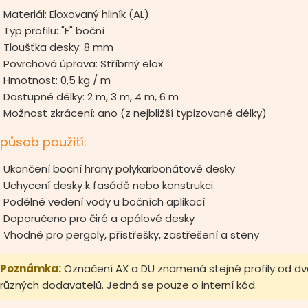
Materiál: Eloxovaný hliník (AL)
Typ profilu: "F" boční
Tloušťka desky: 8 mm
Povrchová úprava: Stříbrný elox
Hmotnost: 0,5 kg / m
Dostupné délky: 2 m, 3 m, 4 m, 6 m
Možnost zkrácení: ano (z nejbližší typizované délky)
působ použití:
Ukončení boční hrany polykarbonátové desky
Uchycení desky k fasádě nebo konstrukci
Podélné vedení vody u bočních aplikací
Doporučeno pro čiré a opálové desky
Vhodné pro pergoly, přístřešky, zastřešení a stěny
Poznámka:
Označení AX a DU znamená stejné profily od d
různých dodavatelů. Jedná se pouze o interní kód.