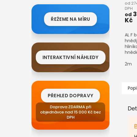
od 27
DPH
3
od
ŘEŽEME NA MÍRU
Kč
AL F 
hnědý
hliník
hnědé
INTERAKTIVNÍ NÁHLEDY
elega
zakon
2m
polyk
o tlo
Upozo
Popi
PŘEHLED DOPRAVY
Doprava ZDARMA při
Det
objednávce nad 15 000 Kč bez
DPH
B
H