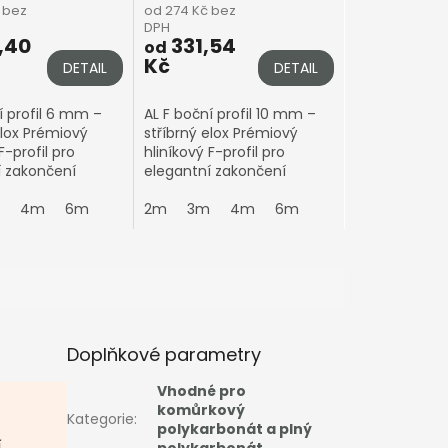
 bez
od 274 Kč bez
DPH
,40
331,54
od
Kč
DETAIL
DETAIL
í profil 6 mm –
AL F boční profil 10 mm –
elox Prémiový
stříbrný elox Prémiový
F-profil pro
hliníkový F-profil pro
í zakončení
elegantní zakončení
onátových desek
polykarbonátových desek
ce 6 mm
4m
6m
o tloušťce 10 mm
2m
3m
4m
6m
ní: Eloxované
Upozornění: Eloxované
 ukončovací...
hliníkové...
Doplňkové parametry
Vhodné pro
komůrkový
Kategorie
:
polykarbonát a plný
í