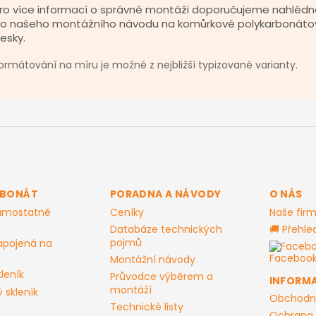
ro více informací o správné montáži doporučujeme nahlédn
o našeho montážního návodu na komůrkové polykarbonáto
esky.
ormátování na míru je možné z nejbližší typizované varianty.
RBONÁT
PORADNA A NÁVODY
O NÁS
samostatně
Ceníky
Naše fir
Databáze technických
🚚 Přehle
pojmů
apojená na
Facebo
Montážní návody
leník
Průvodce výběrem a
INFORM
montáží
 skleník
Obchodn
Technické listy
Ochrana 