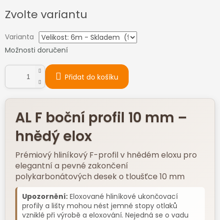
Měrná
Zvolte variantu
cena:
Varianta
Možnosti doručení
Přidat do košíku
AL F boční profil 10 mm –
hnědý elox
Prémiový hliníkový F-profil v hnědém eloxu pro
elegantní a pevné zakončení
polykarbonátových desek o tloušťce 10 mm
Upozornění:
Eloxované hliníkové ukončovací
profily a lišty mohou nést jemné stopy otlaků
vzniklé při výrobě a eloxování. Nejedná se o vadu