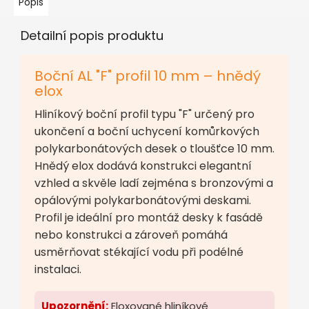
Popis
Detailní popis produktu
Boční AL "F" profil 10 mm – hnědý
elox
Hliníkový boční profil typu "F" určený pro
ukončení a boční uchycení komůrkových
polykarbonátových desek o tloušťce 10 mm.
Hnědý elox dodává konstrukci elegantní
vzhled a skvěle ladí zejména s bronzovými a
opálovými polykarbonátovými deskami.
Profil je ideální pro montáž desky k fasádě
nebo konstrukci a zároveň pomáhá
usměrňovat stékající vodu při podélné
instalaci.
Upozornění:
Eloxované hliníkové