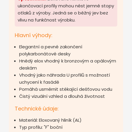
ukončovací profily mohou nést jemné stopy
otlaků z výroby. Jedná se o běžný jev bez
vlivu na funkčnost výrobku.
Hlavní výhody:
Elegantní a pevné zakončení
polykarbonátové desky
Hnědý elox vhodný k bronzovým a opálovým
deskám
Vhodný jako náhrada U profilů s možností
uchycení k fasádě
Pomáhá usměrnit stékající dešťovou vodu
Čistý vizuální vzhled a dlouhá životnost
Technické údaje:
Materiál: Eloxovaný hliník (AL)
Typ profilu: "F" boční