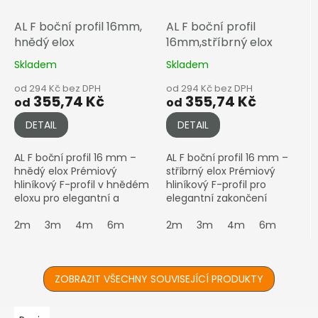
AL F boční profil 16mm,
AL F boční profil
hnědý elox
16mm,stříbrný elox
Skladem
Skladem
od 294 Kč bez DPH
od 294 Kč bez DPH
355,74 Kč
355,74 Kč
od
od
DETAIL
DETAIL
AL F boční profil 16 mm –
AL F boční profil 16 mm –
hnědý elox Prémiový
stříbrný elox Prémiový
hliníkový F-profil v hnědém
hliníkový F-profil pro
eloxu pro elegantní a
elegantní zakončení
pevné zakončení
polykarbonátových desek o
polykarbonátových desek o
2m
3m
4m
6m
tloušťce 16 mm
2m
3m
4m
6m
tloušťce 16 mm
Upozornění: Eloxované
Upozornění: Eloxované...
hliníkové...
ZOBRAZIT VŠECHNY SOUVISEJÍCÍ PRODUKTY