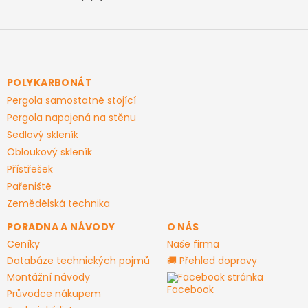
Z
á
p
a
POLYKARBONÁT
t
Pergola samostatně stojící
í
Pergola napojená na stěnu
Sedlový skleník
Obloukový skleník
Přístřešek
Pařeniště
Zemědělská technika
PORADNA A NÁVODY
O NÁS
Ceníky
Naše firma
Databáze technických pojmů
🚚 Přehled dopravy
Montážní návody
Facebook stránka
Průvodce nákupem