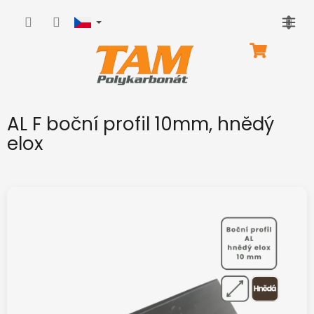
Přejít
na
obsah
NÁKUPNÍ
KOŠÍK
AL F boční profil 10mm, hnědý
elox