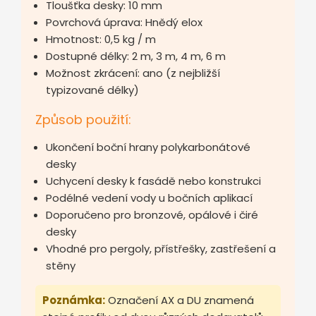
Tloušťka desky: 10 mm
Povrchová úprava: Hnědý elox
Hmotnost: 0,5 kg / m
Dostupné délky: 2 m, 3 m, 4 m, 6 m
Možnost zkrácení: ano (z nejbližší
typizované délky)
Způsob použití:
Ukončení boční hrany polykarbonátové
desky
Uchycení desky k fasádě nebo konstrukci
Podélné vedení vody u bočních aplikací
Doporučeno pro bronzové, opálové i čiré
desky
Vhodné pro pergoly, přístřešky, zastřešení a
stěny
Poznámka:
Označení AX a DU znamená