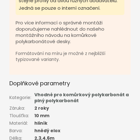
stejné profily od dvou různých dodavatelů.
Jedná se pouze o interní označení.
Pro více informací o správné montáži
doporučujeme nahlédnout do našeho
montážního návodu na komůrkové
polykarbonátové desky.
Formátování na míru je možné z nejbližší
typizované varianty.
Doplňkové parametry
Vhodné pro komůrkový polykarbonát a
Kategorie
:
plný polykarbonát
Záruka
:
2 roky
Tloušťka
:
10 mm
Materiál
:
hliník
Barva
:
hnědý elox
Délka
:
2,3,4,6m