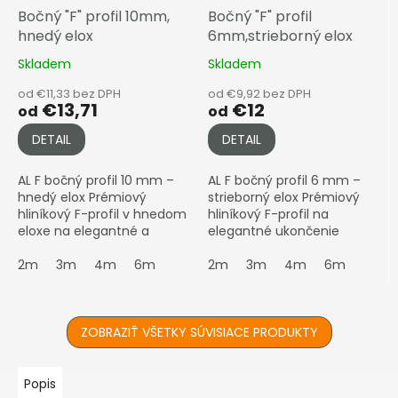
Bočný "F" profil 10mm,
Bočný "F" profil
hnedý elox
6mm,strieborný elox
Skladem
Skladem
od €11,33 bez DPH
od €9,92 bez DPH
€13,71
€12
od
od
DETAIL
DETAIL
AL F bočný profil 10 mm –
AL F bočný profil 6 mm –
hnedý elox Prémiový
strieborný elox Prémiový
hliníkový F-profil v hnedom
hliníkový F-profil na
eloxe na elegantné a
elegantné ukončenie
pevné zakončenie
polykarbonátových dosiek s
polykarbonátových dosiek s
2m
3m
4m
6m
hrúbkou 6 mm
2m
3m
4m
6m
hrúbkou 10 mm
Upozornenie: Eloxované
Upozornenie:...
hliníkové...
ZOBRAZIŤ VŠETKY SÚVISIACE PRODUKTY
Popis