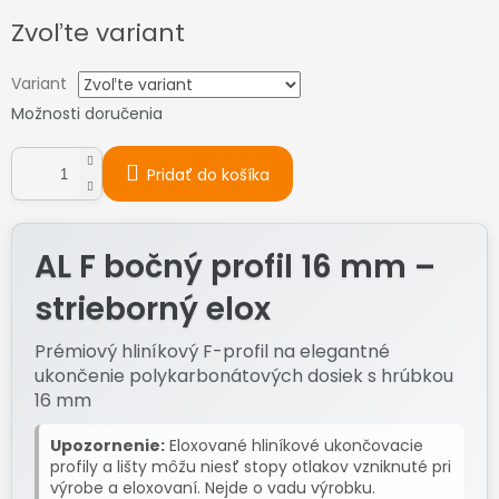
Jednotková
Zvoľte variant
cena:
Variant
Možnosti doručenia
Pridať do košíka
AL F bočný profil 16 mm –
strieborný elox
Prémiový hliníkový F-profil na elegantné
ukončenie polykarbonátových dosiek s hrúbkou
16 mm
Upozornenie:
Eloxované hliníkové ukončovacie
profily a lišty môžu niesť stopy otlakov vzniknuté pri
výrobe a eloxovaní. Nejde o vadu výrobku.