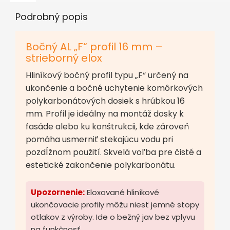
Podrobný popis
Bočný AL „F“ profil 16 mm –
strieborný elox
Hliníkový bočný profil typu „F“ určený na
ukončenie a bočné uchytenie komôrkových
polykarbonátových dosiek s hrúbkou 16
mm. Profil je ideálny na montáž dosky k
fasáde alebo ku konštrukcii, kde zároveň
pomáha usmerniť stekajúcu vodu pri
pozdĺžnom použití. Skvelá voľba pre čisté a
estetické zakončenie polykarbonátu.
Upozornenie:
Eloxované hliníkové
ukončovacie profily môžu niesť jemné stopy
otlakov z výroby. Ide o bežný jav bez vplyvu
na funkčnosť.