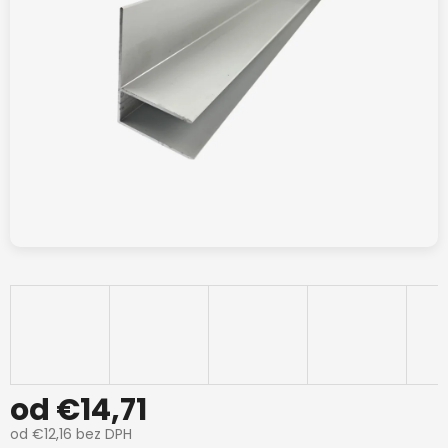
od
€14,71
od
€12,16
bez DPH