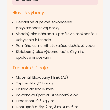
Hlavné výhody:
Elegantné a pevné zakončenie
polykarbonátovej dosky
Vhodný ako náhrada U profilov s možnosťou
uchytenia k fasáde
Pomáha usmerniť stekajúcu dažďovú vodu
Strieborný elox výborne ladí s čírymi a
opálovými doskami
Technické údaje:
Materiál: Eloxovaný hliník (AL)
Typ profilu: „F“ bočný
Hrúbka dosky: 16 mm
Povrchová úprava: Strieborný elox
Hmotnosť: 0,5 kg / m
Dostupné dĺžky: 2 m, 3 m, 4 m, 6 m