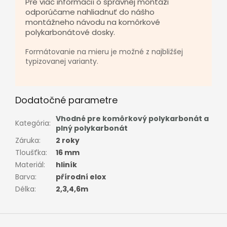
Pre viac informácií o správnej montáži
odporúčame nahliadnuť do nášho
montážneho návodu na komôrkové
polykarbonátové dosky.
Formátovanie na mieru je možné z najbližšej
typizovanej varianty.
Dodatočné parametre
Vhodné pre komôrkový polykarbonát a
Kategória
:
plný polykarbonát
Záruka
:
2 roky
Tloušťka
:
16 mm
Materiál
:
hliník
Barva
:
přírodní elox
Délka
:
2,3,4,6m
Z