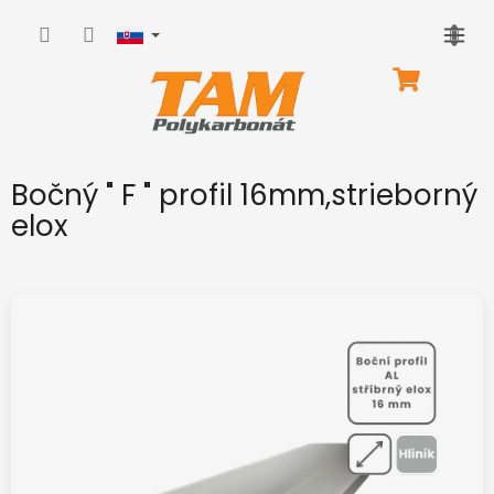
Prejsť
na
obsah
NÁKUPNÝ
KOŠÍK
Bočný " F " profil 16mm,strieborný
elox