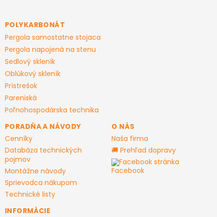
á
p
ä
POLYKARBONÁT
t
Pergola samostatne stojaca
i
Pergola napojená na stenu
e
Sedlový skleník
Oblúkový skleník
Prístrešok
Pareniská
Poľnohospodárska technika
PORADŇA A NÁVODY
O NÁS
Cenníky
Naša firma
Databáza technických
🚚 Prehľad dopravy
pojmov
Facebook stránka
Montážne návody
Sprievodca nákupom
Technické listy
INFORMÁCIE