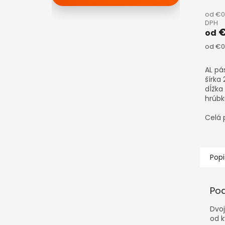
od €0
DPH
€
od
Jedno
od €0,
cena:
AL pá
šírka
dĺžka
hrúb
polyk
Hliní
Celá 
povrch
Popi
Po
Dvo
od k