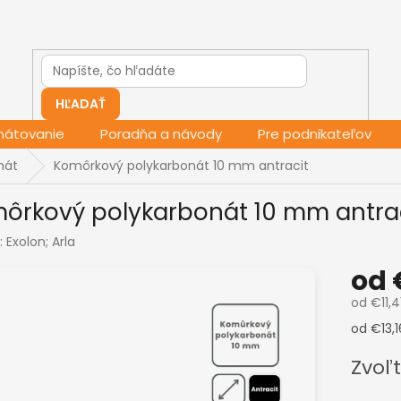
HĽADAŤ
mátovanie
Poradňa a návody
Pre podnikateľov
nát
Komôrkový polykarbonát 10 mm antracit
ôrkový polykarbonát 10 mm antra
:
Exolon; Arla
od
od
€11,4
Jednotk
od €13,1
cena:
Zvoľt