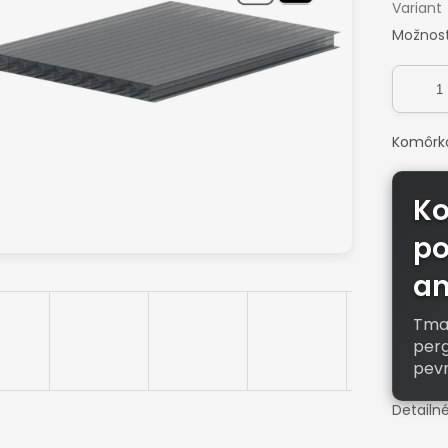
Variant
Možnost
Komôrko
K
po
an
Tma
perg
pev
Detailn