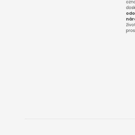
ozn
dosk
odo
nár
živo
pros
Z
á