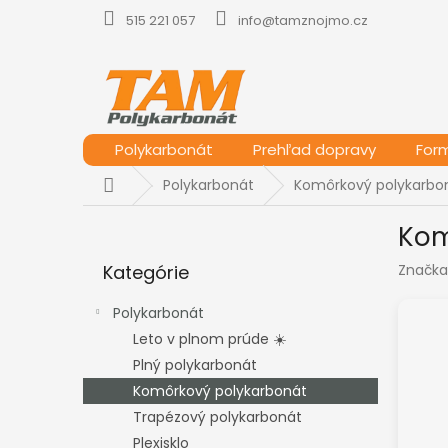
Prejsť
515 221 057
info@tamznojmo.cz
na
obsah
Polykarbonát
Prehľad dopravy
For
Domov
Polykarbonát
Komôrkový polykarbo
B
Kom
o
Preskočiť
č
Kategórie
Značka
kategórie
n
ý
Polykarbonát
p
Leto v plnom prúde ☀️
a
Plný polykarbonát
n
e
Komôrkový polykarbonát
l
Trapézový polykarbonát
Plexisklo