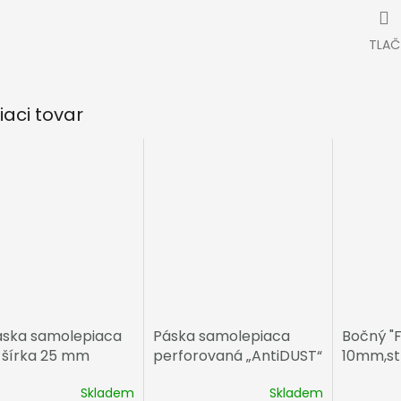
TLAČ
iaci tovar
áska samolepiaca
Páska samolepiaca
Bočný "F"
, šírka 25 mm
perforovaná „AntiDUST“
10mm,st
šírka 28 mm
Skladem
Skladem