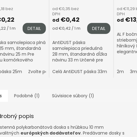
,18 bez
od €0,35 bez
od €11,29
DPH
DPH
0,22
€0,42
€13
od
od
tková
Jednotková
22 / 1 m
DETAIL
od €0,42 / 1 m
DETAIL
cena:
AL F bočn
strieborn
ska samolepiaca plná
AntiDUST páska
hliníkový 
 25 mm, štandardná
samolepiaca priedušná
elegantn
 návinu 25 m Pre
28 mm, štandardná dĺžka
polykarb
ku komôrkového
návinu 33 m Určené pre
s hrúbko
arbonátu 4–10 mm •
komôrkový polykarbonát
Upozorne
ková (strieborná)
páska 25m
Zvolte počet metrů
4–10 mm • Priedušná
Celá AntiDUST páska 33m
Zvolte poč
2m
3m
hliníkové..
ová úprava ℹ️...
páska proti prachu a
vlhkosti •...
s
Podobné (1)
Súvisiace súbory (1)
drobný popis
jstenná polykarbonátová doska s hrúbkou 10 mm
valitných
európských dodávateľov
. Predávame dosky s