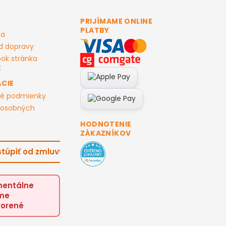
PRIJÍMAME ONLINE
PLATBY
ma
d dopravy
ok stránka
CIE
é podmienky
 osobných
HODNOTENIE
ZÁKAZNÍKOV
túpiť od zmluvy
entálne
me
vorené