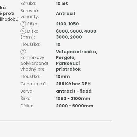
Záruka
:
10 let
okú
Barevné
 proti
Antracit
varianty
:
 dlhodobú
?
Šířka
:
2100
,
1050
?
Dĺžka
6000
,
5000
,
4000
,
(mm)
:
3000
,
2000
Tloušťka
:
10
?
Vstupná strieška
,
Komôrkový
Pergola
,
polykarbonát
Parkovací
vhodný pre:
:
prístrešok
Tloušťka
:
10mm
Cena za m2
:
288 Kč bez DPH
Barva
:
antracit - šedá
Šířka
:
1050 - 2100mm
Délka
:
2000 - 6000mm