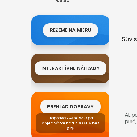
€9,92
REŽEME NA MIERU
Súvis
INTERAKTÍVNE NÁHĽADY
PREHĽAD DOPRAVY
AL p
Doprava ZADARMO pri
plná
objednávke nad 700 EUR bez
DPH