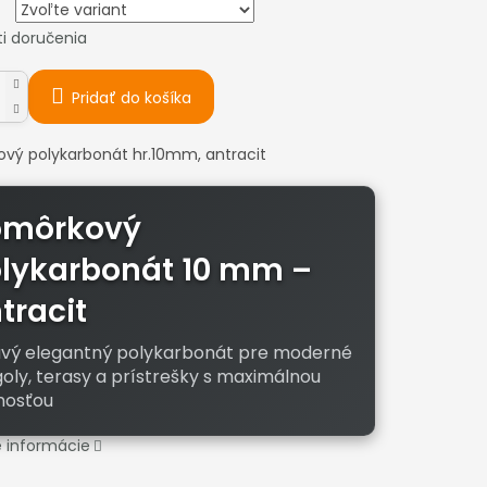
i doručenia
Pridať do košíka
vý polykarbonát hr.10mm, antracit
omôrkový
lykarbonát 10 mm –
tracit
vý elegantný polykarbonát pre moderné
oly, terasy a prístrešky s maximálnou
nosťou
é informácie