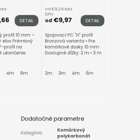
 bez
od €8,24 bez
DPH
,66
€9,97
od
DETAIL
DETAIL
ý profil 10 mm –
Spojovací PC "H" profil
ý elox Prémiový
Bronzová varianta • Pre
F-profil na
komôrkové dosky 10 mm
é ukončenie
Dostupné dĺžky: 2 m • 3 m
onátových dosiek
• 4 m • 6 m Spája dve
u 10 mm
6mm dosky bez
nie: Eloxované
viditeľného prechodu • UV
et metrů
4m
6m
2m
3m
4m
6m
.
stabilný •...
Dodatočné parametre
Komůrkový
Kategória
:
polykarbonát