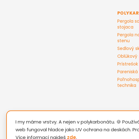
p
ä
t
POLYKA
i
Pergola 
e
stojaca
Pergola n
stenu
Sedlový sk
Oblúkový 
Prístrešok
Pareniská
Poľnohos
technika
I my máme vrstvy. A nejen v polykarbonátu. 🍪 Použí
web fungoval hladce jako UV ochrana na deskách. Pr
Více informací najdeš
zde
.