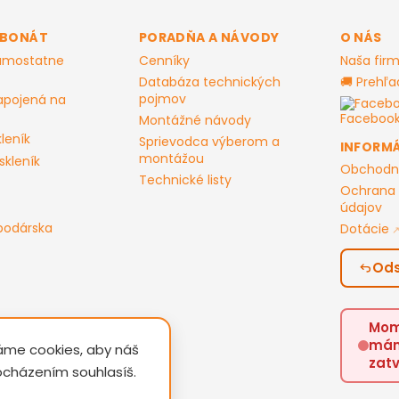
RBONÁT
PORADŇA A NÁVODY
O NÁS
samostatne
Cenníky
Naša fir
Databáza technických
🚚 Prehľa
pojmov
apojená na
Facebo
Montážné návody
leník
Sprievodca výberom a
INFORMÁ
montážou
skleník
Obchodn
Technické listy
Ochrana
údajov
podárska
Dotácie
Ods
Mom
má
váme cookies, aby náš
zat
ocházením souhlasíš.