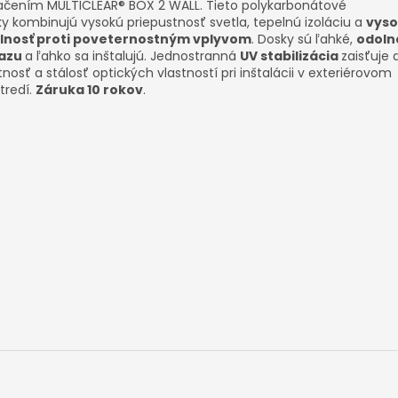
ačením MULTICLEAR® BOX 2 WALL. Tieto polykarbonátové
y kombinujú vysokú priepustnosť svetla, tepelnú izoláciu a
vys
lnosť proti poveternostným vplyvom
. Dosky sú ľahké,
odolné
azu
a ľahko sa inštalujú. Jednostranná
UV stabilizácia
zaisťuje
tnosť a stálosť optických vlastností pri inštalácii v exteriérovom
tredí.
Záruka 10 rokov
.