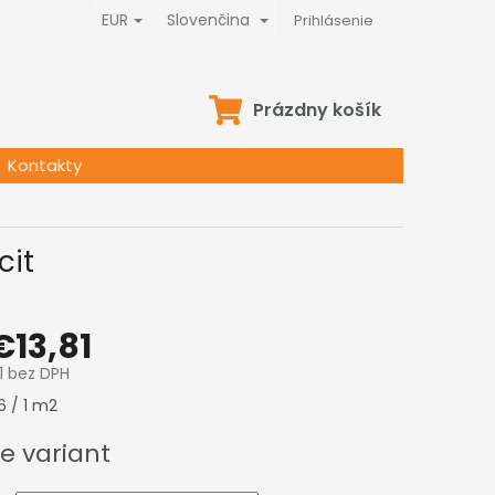
EUR
Slovenčina
Prihlásenie
NÁKUPNÝ
Prázdny košík
KOŠÍK
Kontakty
cit
€13,81
1
bez DPH
ová
6 / 1 m2
e variant