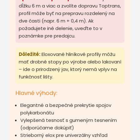
dĺžku 6 m a viac a zvolíte dopravu Toptrans,
profil môže byť na prepravu rozdelený na
dve časti (napr. 6 m + 0,4 m). Ak
požadujete iné delenie, uveďte to v
poznámke pre predajcu.
Dôležité:
Eloxované hliníkové profily môžu
mať drobné stopy po výrobe alebo lakovaní
– ide o prirodzený jav, ktorý nemá vplyv na
funkčnosť lišty.
Hlavné výhody:
Elegantné a bezpečné prekrytie spojov
polykarbonátu
Vylepšená tesnosť s gumeným tesnením
(odporúčame dokúpiť)
Strieborný elox pre univerzálny vzhľad