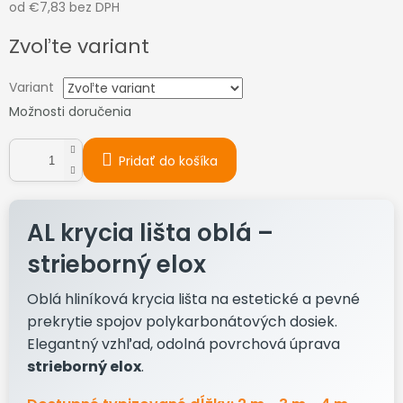
od
€7,83
bez DPH
Jednotková
Zvoľte variant
cena:
Variant
Možnosti doručenia
Pridať do košíka
AL krycia lišta oblá –
strieborný elox
Oblá hliníková krycia lišta na estetické a pevné
prekrytie spojov polykarbonátových dosiek.
Elegantný vzhľad, odolná povrchová úprava
strieborný elox
.