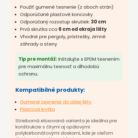
Použiť gumené tesnenie (z oboch strán)
Odporúčané plastové koncovky
Odporúčaný rozostup skrutiek:
30 cm
Prvá skrutka cca
6 cm od okraja lišty
Vhodné pre pergoly, prístrešky, zimné
záhrady a steny
Tip pre montáž:
Inštalujte s EPDM tesnením
pre maximálnu tesnosť a dlhodobú
ochranu.
Kompatibilné produkty:
Gumené tesnenie do oblej lišty
Plastová krytka
Strieborná eloxovaná varianta je ideálna pre
konštrukcie s čírymi aj opálovými
polykarbonátovými doskami, kde je cieľom