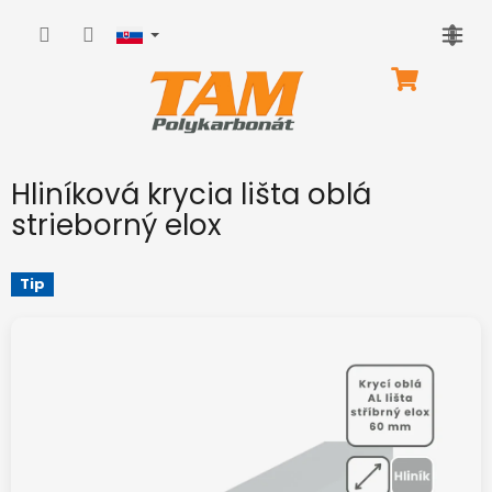
Prejsť
na
obsah
NÁKUPNÝ
KOŠÍK
Hliníková krycia lišta oblá
strieborný elox
Tip