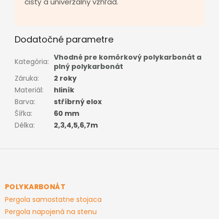
čistý a univerzálny vzhľad.
Dodatočné parametre
Vhodné pre komôrkový polykarbonát a
Kategória
:
plný polykarbonát
Záruka
:
2 roky
Materiál
:
hliník
Barva
:
stříbrný elox
Šířka
:
60 mm
Délka
:
2,3,4,5,6,7m
Z
á
p
ä
POLYKARBONÁT
t
Pergola samostatne stojaca
i
Pergola napojená na stenu
e