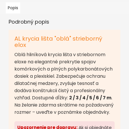
Popis
Podrobný popis
AL krycia lišta "oblá" strieborný
elox
Oblá hliníková krycia lišta v striebornom
eloxe na elegantné prekrytie spojov
komôrkových a plných polykarbonátových
dosiek a plexiskiel. Zabezpečuje ochranu
dilatačnej medzery, zvyšuje tesnosť a
dodáva konštrukcii čistý a profesionálny
vzhľad. Dostupné dĺžky:
2 / 3 / 4 / 5 / 6 / 7 m
.
Na želanie zdarma skrátime na požadovaný
rozmer – uveďte v poznámke objednávky.
Upozornenie pre dopravu:
Ak si objednáte