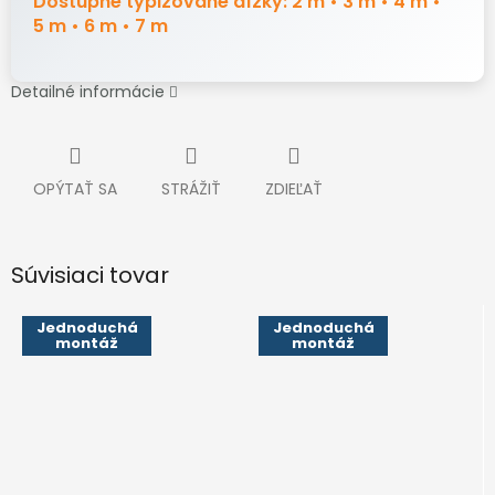
Dostupné typizované dĺžky: 2 m • 3 m • 4 m •
5 m • 6 m • 7 m
Detailné informácie
OPÝTAŤ SA
STRÁŽIŤ
ZDIEĽAŤ
Súvisiaci tovar
Jednoduchá
Jednoduchá
montáž
montáž