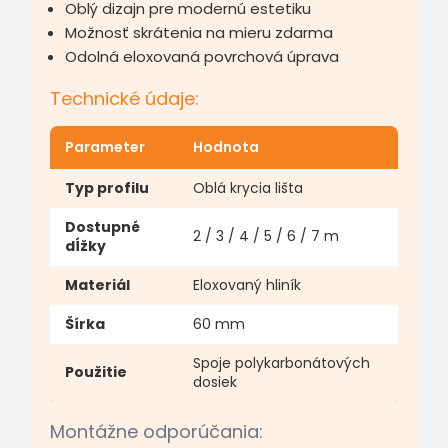
Oblý dizajn pre modernú estetiku
Možnosť skrátenia na mieru zdarma
Odolná eloxovaná povrchová úprava
Technické údaje:
Parameter
Hodnota
Typ profilu
Oblá krycia lišta
Dostupné
2 / 3 / 4 / 5 / 6 / 7 m
dĺžky
Materiál
Eloxovaný hliník
Šírka
60 mm
Spoje polykarbonátových
Použitie
dosiek
Montážne odporúčania: