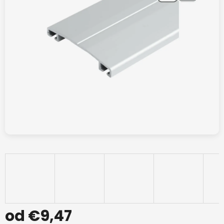
od
€9,47