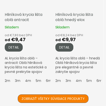
Hliníková krycia lišta
Hliníková krycia lišta
oblá antracit
oblá hnedý elox
Skladem
Skladem
od €7,83 bez DPH
od €8,24 bez DPH
€9,47
€9,97
od
od
DETAIL
DETAIL
AL krycia lišta oblá –
AL krycia lišta oblá – hnedá
antracit Oblá hliníková
Oblá hliníková krycia lišta
krycia lišta na estetické a
pre elegantné a pevné
pevné prekrytie spojov
zakrytie spojov
polykarbonátových dosiek.
komôrkových
Moderný vzhľad v odtieni
2m
3m
4m
5m
6m
polykarbonátových dosiek.
2m
7m
3m
4m
5m
6m
antracit – ideálna pre...
Povrchová úprava v odtieni
hnedá / bronz...
ZOBRAZIŤ VŠETKY SÚVISIACE PRODUKTY