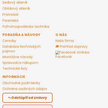
Sedlový skleník
Oblúkový skleník
Prístrešok
Pareniská
Poľnohospodárska technika
PORADŇA A NÁVODY
O NÁS
Cenníky
Naša firma
Databáza technických
🚚 Prehľad dopravy
pojmov
Facebook stránka
Montážne návody
Sprievodca nákupom
Technické listy
INFORMÁCIE
Obchodné podmienky
Ochrana osobných údajov
Odstúpiť od zmluvy