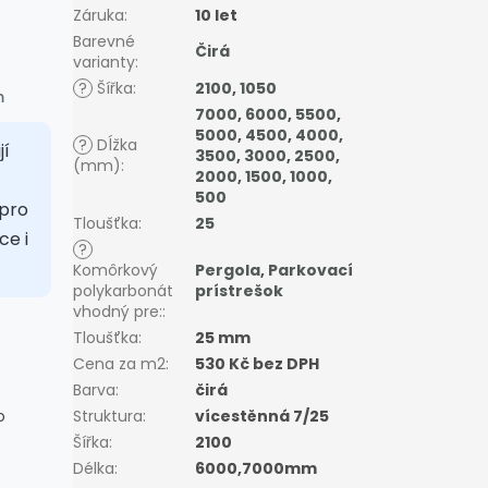
Záruka
:
10 let
Barevné
Čirá
varianty
:
?
Šířka
:
2100
,
1050
m
7000
,
6000
,
5500
,
5000
,
4500
,
4000
,
?
Dĺžka
jí
3500
,
3000
,
2500
,
(mm)
:
2000
,
1500
,
1000
,
500
 pro
Tloušťka
:
25
ce i
?
Komôrkový
Pergola
,
Parkovací
polykarbonát
prístrešok
vhodný pre:
:
Tloušťka
:
25 mm
Cena za m2
:
530 Kč bez DPH
Barva
:
čirá
o
Struktura
:
vícestěnná 7/25
Šířka
:
2100
Délka
:
6000,7000mm