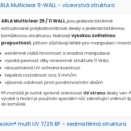
RLA Multiclear 11-WALL – vícevrstvá struktura
ARLA Multiclear 25 / 11 WALL
jsou jedenáctistěnné
extrudované polykarbonátové desky s jedenáctistěnnou
komůrkovou strukturou. Nabízejí
vysokou světelnou
propustnost
, přitom zůstávají lehké pro manipulaci i mont
extrémně nízká hmotnost a snadná manipulace
vysoká pevnost díky vícevrstvé struktuře 11 WALL
oboustranná UV ochrana koextruzí
tepelná roztažnost cca 3 mm/m
výborná odolnost proti povětrnostním vlivům
Při montáži je nutné správně orientovat
UV stranu
desky ven. P
výrobě a řezání je používán speciální nůž zabraňující vniknutí 
do komůrek.
xolon® multi UV 7/25 BF – sedmistěnná struktura