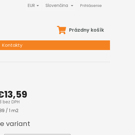
EUR
Slovenčina
Prihlásenie
NÁKUPNÝ
Prázdny košík
KOŠÍK
Kontakty
€13,59
3
bez DPH
ová
89 / 1 m2
e variant