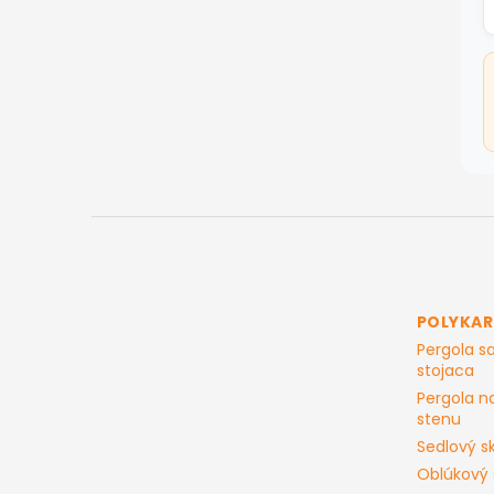
Z
á
p
ä
t
POLYKA
i
Pergola 
e
stojaca
Pergola n
stenu
Sedlový sk
Oblúkový 