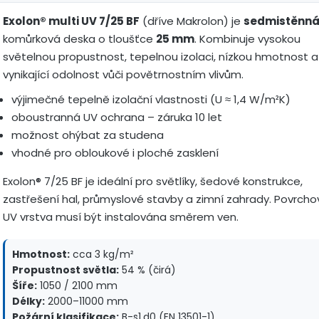
Exolon® multi UV 7/25 BF
(dříve Makrolon) je
sedmistěnn
komůrková deska o tloušťce
25 mm
. Kombinuje vysokou
světelnou propustnost, tepelnou izolaci, nízkou hmotnost a
vynikající odolnost vůči povětrnostním vlivům.
výjimečné tepelně izolační vlastnosti (U ≈ 1,4 W/m²K)
oboustranná UV ochrana – záruka 10 let
možnost ohýbat za studena
vhodné pro obloukové i ploché zasklení
Exolon® 7/25 BF je ideální pro světlíky, šedové konstrukce,
zastřešení hal, průmyslové stavby a zimní zahrady. Povrcho
UV vrstva musí být instalována směrem ven.
Hmotnost:
cca 3 kg/m²
Propustnost světla:
54 % (čirá)
Šíře:
1050 / 2100 mm
Délky:
2000–11000 mm
Požární klasifikace:
B-s1,d0 (EN 13501-1)