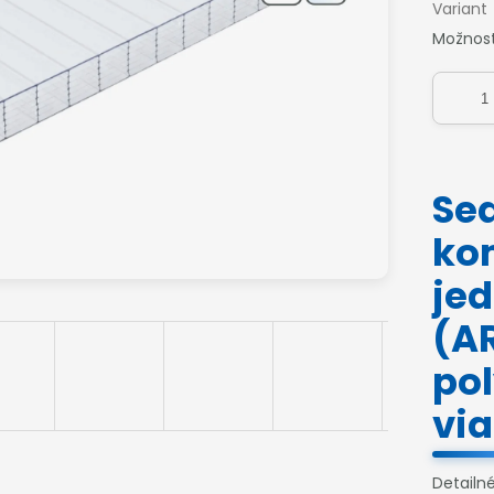
Variant
Možnost
Se
ko
je
(A
po
vi
Detailn