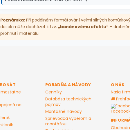
Poznámka:
Při podélném formátování velmi silných komůrkov
desek může docházet k tzv.
„banánovému efektu“
– drobné
prohnutí materiálu.
RBONÁT
PORADŇA A NÁVODY
O NÁS
samostatne
Cenníky
Naša fir
Databáza technických
🚚 Prehľa
pojmov
apojená na
Facebo
Montážné návody
leník
Sprievodca výberom a
INFORMÁ
montážou
skleník
Obchodn