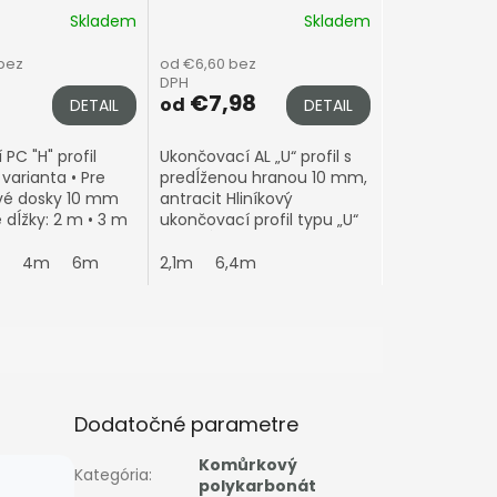
10mm, antracit
Skladem
Skladem
bez
od €6,60 bez
DPH
€7,98
od
DETAIL
DETAIL
 PC "H" profil
Ukončovací AL „U“ profil s
varianta • Pre
predĺženou hranou 10 mm,
é dosky 10 mm
antracit Hliníkový
dĺžky: 2 m • 3 m
ukončovací profil typu „U“
 m Spája dve
s predĺženou hranou na
ky bez
profesionálne zakončenie
4m
6m
2,1m
6,4m
ho prechodu • UV
komôrkových
.
polykarbonátových...
Dodatočné parametre
Komůrkový
Kategória
:
polykarbonát