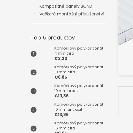
Kompozitné panely BOND
Veškeré montážní příslušenství
Top 5 produktov
Komôrkový polykarbonát
4 mm číra
€3,23
Komôrkový polykarbonát
10 mm číra
€6,85
Komôrkový polykarbonát
10 mm bronz
€13,86
Komôrkový polykarbonát
10 mm antracit
€13,86
Komôrkový polykarbonát
16 mm číra