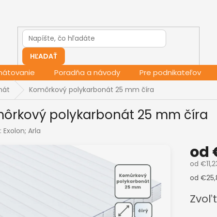
HĽADAŤ
mátovanie
Poradňa a návody
Pre podnikateľov
nát
Komôrkový polykarbonát 25 mm číra
ôrkový polykarbonát 25 mm číra
:
Exolon; Arla
od
od
€11,2
Jednotk
od €25,
cena:
Zvoľt