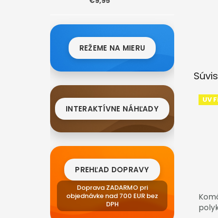
€9,95
REŽEME NA MIERU
Súvis
UV Fi
INTERAKTÍVNE NÁHĽADY
PREHĽAD DOPRAVY
Doprava ZADARMO pri
Komô
objednávke nad 700 EUR bez
DPH
poly