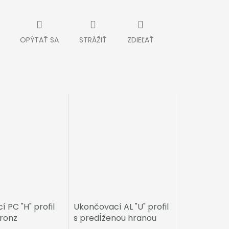
OPÝTAŤ SA
STRÁŽIŤ
ZDIEĽAŤ
í PC "H" profil
Ukončovací AL "U" profil
ronz
s predĺženou hranou