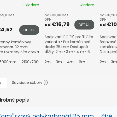
Skladem
Skladem
59,11 bez
od €13,88 bez
od €8,26 
DPH
DPH
€16,79
€10
od
od
DETAIL
4,52
DETAIL
Spojovací PC "H" profil Číra
Spojovací
varianta • Pre komôrkové
Bronzová 
tenný komôrkový
dosky 25 mm Dostupné
komôrkov
arbonát 32 mm –
dĺžky: 2 m • 3 m • 4 m • 6
Dostupné 
ré rozmery číra doska
m Spája dve 8mm dosky
• 4 m • 6
bez viditeľného prechodu •
6mm dos
x6000mm
2100x7000mm
2m
3m
4m
6m
2m
3m
UV stabilný • Ideálny...
viditeľné
stabilný •..
s
Súvisiace súbory (1)
drobný popis
Komůrkový polykarbonát 25 mm – čiré