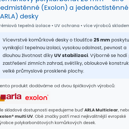
sedmistěnné (Exolon) a jedenáctistěnné
(ARLA) desky
rémiová tepelná izolace • UV ochrana • více výrobců sklade
Vícevrstvé komůrkové desky o tloušťce
25 mm
poskytu
vynikající tepelnou izolaci, vysokou odolnost, pevnost a
dlouhou životnost díky
UV stabilizaci
. Výborně se hodí
zastřešení zimních zahrad, světlíky, obloukové konstruk
velké průmyslové prosklené plochy.
ento produkt dodáváme od dvou špičkových výrobců:
le skladové dostupnosti expedujeme buď
ARLA Multiclear
, neb
xolon® multi UV
. Obě značky patří mezi nejkvalitnější evropské
ýrobce polykarbonátových komůrkových desek.