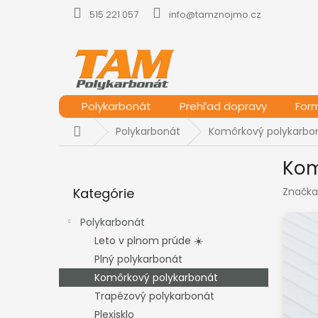
Prejsť
515 221 057
info@tamznojmo.cz
na
obsah
Polykarbonát
Prehľad dopravy
For
Domov
Polykarbonát
Komôrkový polykarbo
B
Kom
o
Preskočiť
č
Kategórie
Značka
kategórie
n
ý
Polykarbonát
p
Leto v plnom prúde ☀️
a
Plný polykarbonát
n
e
Komôrkový polykarbonát
l
Trapézový polykarbonát
Plexisklo