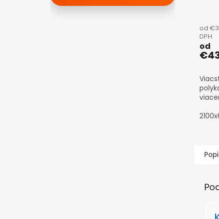
číra
od €3
DPH
od
€43
Viacs
polyk
viace
2100
Popi
Po