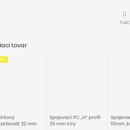
TLAČ
iaci tovar
ltr
rkový
Spojovací PC „H“ profil
Spojovac
karbonát 32 mm
25 mm číry
10mm ,b