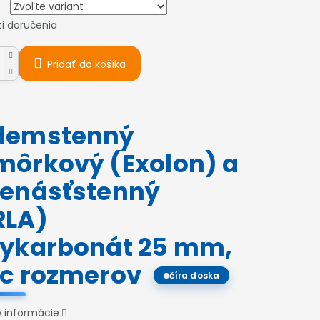
i doručenia
Pridať do košíka
demstenný
môrkový (Exolon) a
denásťstenný
RLA)
lykarbonát 25 mm,
ac rozmerov
číra doska
é informácie