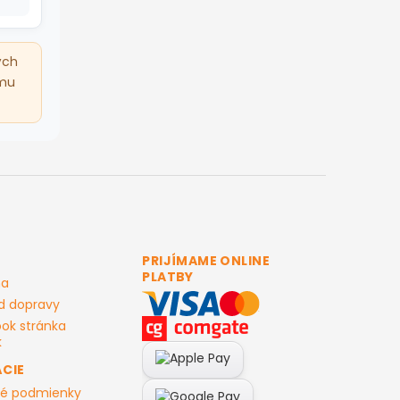
ých
mu
PRIJÍMAME ONLINE
PLATBY
ma
d dopravy
ok stránka
CIE
é podmienky