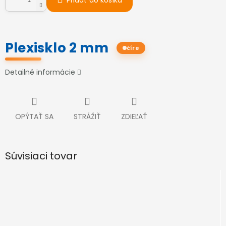
Pridať do košíka
Plexisklo 2 mm
číre
Detailné informácie
OPÝTAŤ SA
STRÁŽIŤ
ZDIEĽAŤ
Súvisiaci tovar