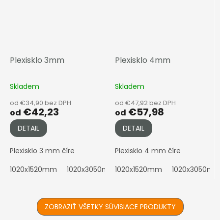
Plexisklo 3mm
Plexisklo 4mm
Skladem
Skladem
od €34,90 bez DPH
od €47,92 bez DPH
€42,23
€57,98
od
od
DETAIL
DETAIL
Plexisklo 3 mm číre
Plexisklo 4 mm číre
1020x1520mm
1020x3050mm
1020x1520mm
2050x1010mm
1020x3050m
2050x152
ZOBRAZIŤ VŠETKY SÚVISIACE PRODUKTY