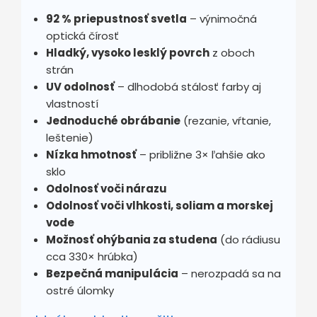
92 % priepustnosť svetla
– výnimočná
optická čírosť
Hladký, vysoko lesklý povrch
z oboch
strán
UV odolnosť
– dlhodobá stálosť farby aj
vlastností
Jednoduché obrábanie
(rezanie, vŕtanie,
leštenie)
Nízka hmotnosť
– približne 3× ľahšie ako
sklo
Odolnosť voči nárazu
Odolnosť voči vlhkosti, soliam a morskej
vode
Možnosť ohýbania za studena
(do rádiusu
cca 330× hrúbka)
Bezpečná manipulácia
– nerozpadá sa na
ostré úlomky