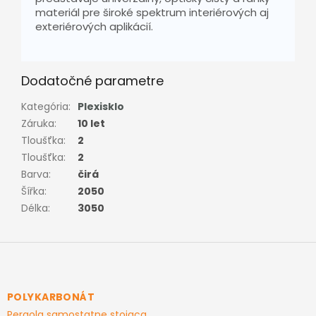
materiál pre široké spektrum interiérových aj
exteriérových aplikácií.
Dodatočné parametre
Kategória
:
Plexisklo
Záruka
:
10 let
Tloušťka
:
2
Tloušťka
:
2
Barva
:
čirá
Šířka
:
2050
Délka
:
3050
Z
á
p
ä
POLYKARBONÁT
t
Pergola samostatne stojaca