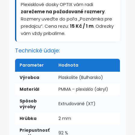
Plexisklové dosky OPTIX vám radi
zarežeme na požadované rozmery
.
Rozmery uveďte do poľa „Poznámka pre
predajcu“. Cena rezu:
15 Kč / 1 m
. Odrezky
vám vždy pribalíme.
Technické údaje:
Parameter
Hodnota
Výrobca
Plaskolite (Bulharsko)
Materiál
PMMA – plexisklo (akryl)
Spôsob
Extrudované (XT)
výroby
Hrúbka
2 mm
Priepustnosť
92 %