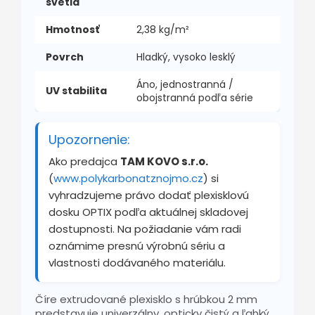
svetla
Hmotnosť
2,38 kg/m²
Povrch
Hladký, vysoko lesklý
Áno, jednostranná /
UV stabilita
obojstranná podľa série
Upozornenie:
Ako predajca
TAM KOVO s.r.o.
(
www.polykarbonatznojmo.cz
) si
vyhradzujeme právo dodať plexisklovú
dosku OPTIX podľa aktuálnej skladovej
dostupnosti. Na požiadanie vám radi
oznámime presnú výrobnú sériu a
vlastnosti dodávaného materiálu.
Číre extrudované plexisklo s hrúbkou 2 mm
predstavuje univerzálny, opticky čistý a ľahký