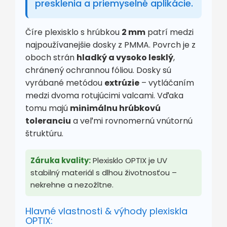
presklenia a priemyselné aplikácie.
Číre plexisklo s hrúbkou
2 mm
patrí medzi
najpoužívanejšie dosky z PMMA. Povrch je z
oboch strán
hladký a vysoko lesklý
,
chránený ochrannou fóliou. Dosky sú
vyrábané metódou
extrúzie
– vytláčaním
medzi dvoma rotujúcimi valcami. Vďaka
tomu majú
minimálnu hrúbkovú
toleranciu
a veľmi rovnomernú vnútornú
štruktúru.
Záruka kvality:
Plexisklo OPTIX je UV
stabilný materiál s dlhou životnosťou –
nekrehne a nezožltne.
Hlavné vlastnosti & výhody plexiskla
OPTIX: