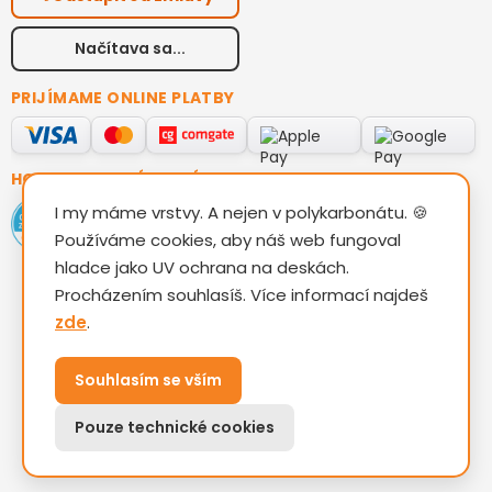
Načítava sa...
PRIJÍMAME ONLINE PLATBY
HODNOTENIE ZÁKAZNÍKOV
I my máme vrstvy. A nejen v polykarbonátu. 🍪
Používáme cookies, aby náš web fungoval
hladce jako UV ochrana na deskách.
Procházením souhlasíš. Více informací najdeš
zde
.
Vytvoril Shoptet
Souhlasím se vším
Copyright 2026
TAM KOVO
. Všetky práva vyhradené.
Pouze technické cookies
Upraviť nastavenie cookies