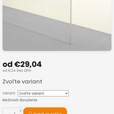
od
€29,04
od
€24
bez DPH
Jednotková
Zvoľte variant
cena:
Variant
Možnosti doručenia