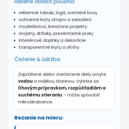
Ideálne oblasti použitia:
reklamné tabule, logá, svetelné boxy
ochranné kryty strojov a zariadení
modelárstvo, kreatívne projekty
stojany, držiaky, prezentačné prvky
interiérové doplnky a dekorácie
transparentné kryty a vitríny
Čistenie & údržba:
Zaprášené alebo znečistené diely umyte
vodou
a mäkkou tkaninou. Vyhnite sa
líhovým prípravkom, rozpúšťadlám a
suchému stieraniu
– môže spôsobiť
mikroškrabance.
Rezanie na mieru: