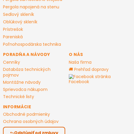
i
Pergola napojená na stenu
e
Sedlový skleník
Oblúkový skleník
Prístrešok
Pareniská
Poľnohospodárska technika
PORADŇA A NÁVODY
O NÁS
Cenníky
Naša firma
Databáza technických
🚚 Prehľad dopravy
pojmov
Facebook stránka
Montážne návody
Sprievodca nákupom
Technické listy
INFORMÁCIE
Obchodné podmienky
Ochrana osobných údajov
Odstúpiť od zmluvy