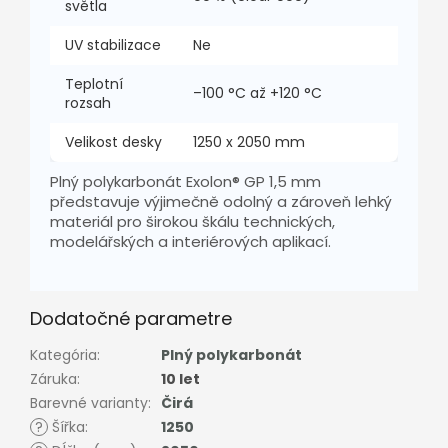
světla
UV stabilizace
Ne
Teplotní
–100 °C až +120 °C
rozsah
Velikost desky
1250 x 2050 mm
Plný polykarbonát Exolon® GP 1,5 mm
představuje výjimečně odolný a zároveň lehký
materiál pro širokou škálu technických,
modelářských a interiérových aplikací.
Dodatočné parametre
Kategória
:
Plný polykarbonát
Záruka
:
10 let
Barevné varianty
:
Čirá
?
Šířka
:
1250