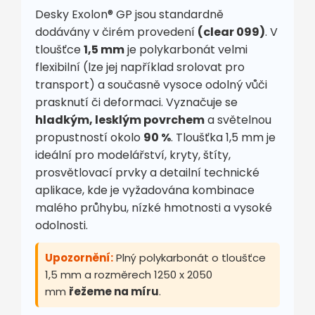
Desky Exolon® GP jsou standardně
dodávány v čirém provedení
(clear 099)
. V
tloušťce
1,5 mm
je polykarbonát velmi
flexibilní (lze jej například srolovat pro
transport) a současně vysoce odolný vůči
prasknutí či deformaci. Vyznačuje se
hladkým, lesklým povrchem
a světelnou
propustností okolo
90 %
. Tloušťka 1,5 mm je
ideální pro modelářství, kryty, štíty,
prosvětlovací prvky a detailní technické
aplikace, kde je vyžadována kombinace
malého průhybu, nízké hmotnosti a vysoké
odolnosti.
Upozornění:
Plný polykarbonát o tloušťce
1,5 mm a rozměrech 1250 x 2050
mm
řežeme na míru
.