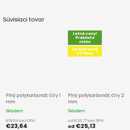
Súvisiaci tovar
Letné ceny!
Prekliato
nízko
Obojstranný
UV filter
Plný polykarbonát číry 1
Plný polykarbonát číry 2
mm
mm
Skladem
Skladem
€19,54 bez DPH
od €20,77 bez DPH
€23,64
€25,13
od