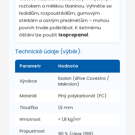
roztokem a měkkou tkaninou. Vyhněte se
ředidlům, rozpouštědlům, gumovým
stěrkám a ostrým předmětům – mohou
povrch trvale poškrábat. K šetrnému
čištění lze použít
Isopropanol
.
Technické údaje (výběr):
Parametr
Hodnota
Exolon (dříve Covestro /
Výrobce
Makrolon)
Materiál
Plný polykarbonát (PC)
Tloušťka
1,5 mm
Hmotnost
≈ 1,8 kg/m²
Propustnost
90 % (clear 099)