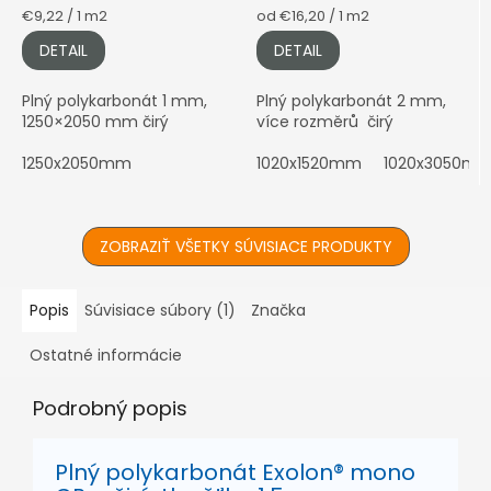
Jednotková
Jednotková
€9,22 / 1 m2
od €16,20 / 1 m2
cena:
cena:
DETAIL
DETAIL
Plný polykarbonát 1 mm,
Plný polykarbonát 2 mm,
1250×2050 mm čirý
více rozměrů čirý
1250x2050mm
1020x1520mm
1020x3050m
ZOBRAZIŤ VŠETKY SÚVISIACE PRODUKTY
Popis
Súvisiace súbory (1)
Značka
Ostatné informácie
Podrobný popis
Plný polykarbonát Exolon® mono