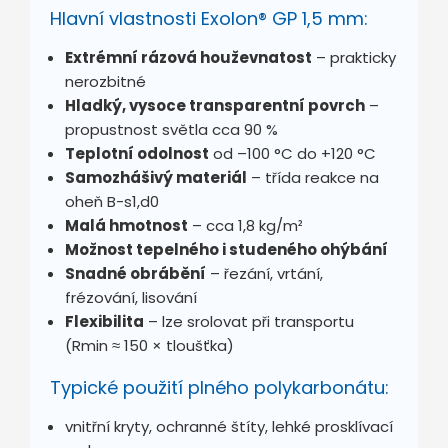
Hlavní vlastnosti Exolon® GP 1,5 mm:
Extrémní rázová houževnatost
– prakticky
nerozbitné
Hladký, vysoce transparentní povrch
–
propustnost světla cca 90 %
Teplotní odolnost
od –100 °C do +120 °C
Samozhášivý materiál
– třída reakce na
oheň B-s1,d0
Malá hmotnost
– cca 1,8 kg/m²
Možnost tepelného i studeného ohýbání
Snadné obrábění
– řezání, vrtání,
frézování, lisování
Flexibilita
– lze srolovat při transportu
(Rmin ≈ 150 × tloušťka)
Typické použití plného polykarbonátu:
vnitřní kryty, ochranné štíty, lehké prosklívací