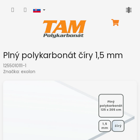
Prejsť
na
obsah
NÁKUPNÝ
KOŠÍK
Plný polykarbonát číry 1,5 mm
1255010111-1
Značka:
exolon