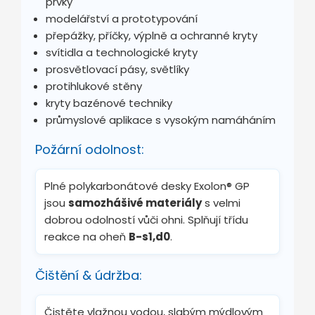
prvky
modelářství a prototypování
přepážky, příčky, výplně a ochranné kryty
svítidla a technologické kryty
prosvětlovací pásy, světlíky
protihlukové stěny
kryty bazénové techniky
průmyslové aplikace s vysokým namáháním
Požární odolnost:
Plné polykarbonátové desky Exolon® GP
jsou
samozhášivé materiály
s velmi
dobrou odolností vůči ohni. Splňují třídu
reakce na oheň
B-s1,d0
.
Čištění & údržba:
Čistěte vlažnou vodou, slabým mýdlovým