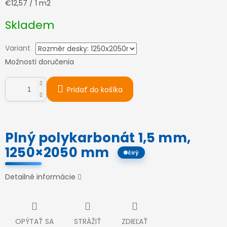
Jednotková
€12,57 / 1 m2
cena:
Skladem
Variant
Možnosti doručenia
Pridať do košíka
Plný polykarbonát 1,5 mm,
1250×2050 mm
čirý
Detailné informácie
OPÝTAŤ SA
STRÁŽIŤ
ZDIEĽAŤ