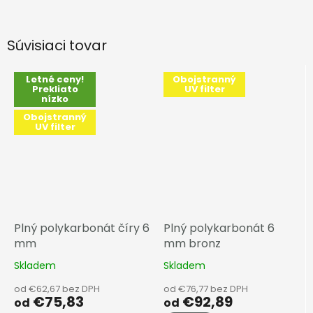
Súvisiaci tovar
Letné ceny!
Obojstranný
Prekliato
UV filter
nízko
Obojstranný
UV filter
Plný polykarbonát číry 6
Plný polykarbonát 6
mm
mm bronz
Skladem
Skladem
od €62,67 bez DPH
od €76,77 bez DPH
€75,83
€92,89
od
od