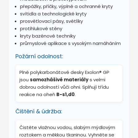
přepážky, příčky, výplně a ochranné kryty
svítidla a technologické kryty
prosvětlovací pásy, světlíky
protihlukové stěny
kryty bazénové techniky
průmyslové aplikace s vysokým namáháním
Požární odolnost:
Plné polykarbonátové desky Exolon® GP
jsou
samozhášivé materiály
s velmi
dobrou odolností vůči ohni. Splňují třídu
reakce na oheň
B-s1,d0
.
Čištění & údržba:
Čistěte vlažnou vodou, slabým mýdlovým
roztokem a měkkou tkaninou. Vyhněte se