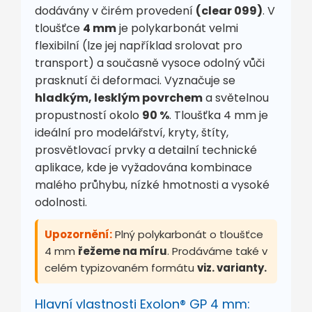
dodávány v čirém provedení
(clear 099)
. V
tloušťce
4 mm
je polykarbonát velmi
flexibilní (lze jej například srolovat pro
transport) a současně vysoce odolný vůči
prasknutí či deformaci. Vyznačuje se
hladkým, lesklým povrchem
a světelnou
propustností okolo
90 %
. Tloušťka 4 mm je
ideální pro modelářství, kryty, štíty,
prosvětlovací prvky a detailní technické
aplikace, kde je vyžadována kombinace
malého průhybu, nízké hmotnosti a vysoké
odolnosti.
Upozornění:
Plný polykarbonát o tloušťce
4 mm
řežeme na míru
. Prodáváme také v
celém typizovaném formátu
viz. varianty.
Hlavní vlastnosti Exolon® GP 4 mm: