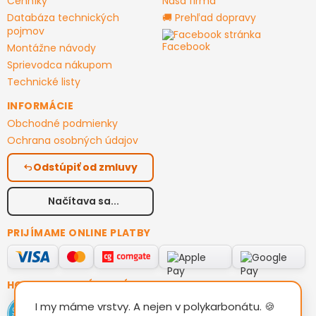
Cenníky
Naša firma
Databáza technických
🚚 Prehľad dopravy
pojmov
Facebook stránka
Montážne návody
Sprievodca nákupom
Technické listy
INFORMÁCIE
Obchodné podmienky
Ochrana osobných údajov
Odstúpiť od zmluvy
Načítava sa...
PRIJÍMAME ONLINE PLATBY
HODNOTENIE ZÁKAZNÍKOV
I my máme vrstvy. A nejen v polykarbonátu. 🍪