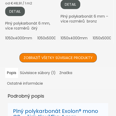
Jednotková
od €48,91 / 1 m2
DETAIL
cena:
DETAIL
Plný polykarbonát 6 mm –
více rozměrů bronz
Plný polykarbonát 6 mm,
více rozměrů čirý
1050x4000mm
1050x5000mm
1050x4000mm
1050x6000mm
1050x5000
2100x4
ZOBRAZIŤ VŠETKY SÚVISIACE PRODUKTY
Popis
Súvisiace súbory (1)
Značka
Ostatné informácie
Podrobný popis
Plný polykarbonát Exolon® mono