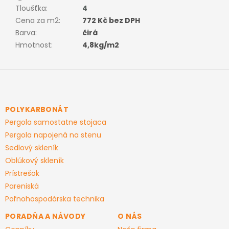
Tloušťka
:
4
Cena za m2
:
772 Kč bez DPH
Barva
:
čirá
Hmotnost
:
4,8kg/m2
Z
á
p
ä
POLYKARBONÁT
t
Pergola samostatne stojaca
i
Pergola napojená na stenu
e
Sedlový skleník
Oblúkový skleník
Prístrešok
Pareniská
Poľnohospodárska technika
PORADŇA A NÁVODY
O NÁS