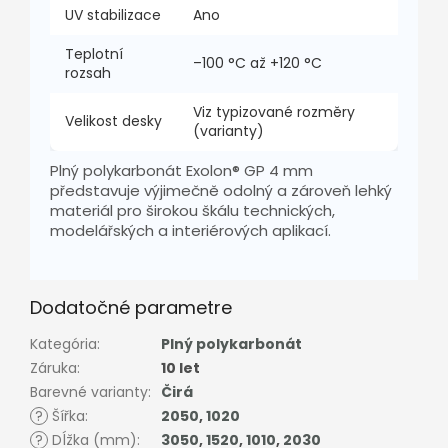
UV stabilizace
Ano
Teplotní
–100 °C až +120 °C
rozsah
Viz typizované rozměry
Velikost desky
(varianty)
Plný polykarbonát Exolon® GP 4 mm
představuje výjimečně odolný a zároveň lehký
materiál pro širokou škálu technických,
modelářských a interiérových aplikací.
Dodatočné parametre
Kategória
:
Plný polykarbonát
Záruka
:
10 let
Barevné varianty
:
Čirá
?
Šířka
:
2050
,
1020
?
Dĺžka (mm)
:
3050
,
1520
,
1010
,
2030