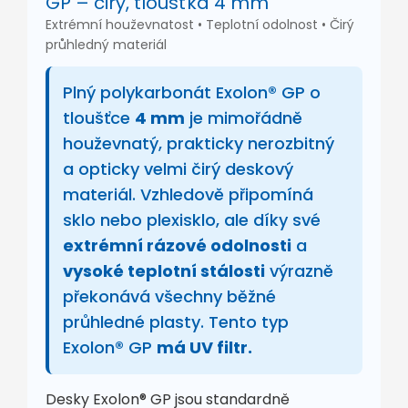
GP – čirý, tloušťka 4 mm
Extrémní houževnatost • Teplotní odolnost • Čirý
průhledný materiál
Plný polykarbonát Exolon® GP o
tloušťce
4 mm
je mimořádně
houževnatý, prakticky nerozbitný
a opticky velmi čirý deskový
materiál. Vzhledově připomíná
sklo nebo plexisklo, ale díky své
extrémní rázové odolnosti
a
vysoké teplotní stálosti
výrazně
překonává všechny běžné
průhledné plasty. Tento typ
Exolon® GP
má UV filtr.
Desky Exolon® GP jsou standardně