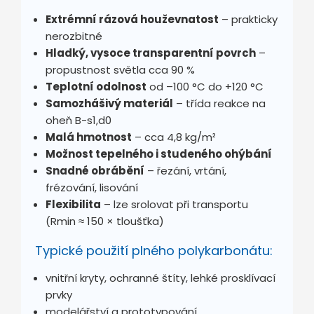
Extrémní rázová houževnatost
– prakticky
nerozbitné
Hladký, vysoce transparentní povrch
–
propustnost světla cca 90 %
Teplotní odolnost
od –100 °C do +120 °C
Samozhášivý materiál
– třída reakce na
oheň B-s1,d0
Malá hmotnost
– cca 4,8 kg/m²
Možnost tepelného i studeného ohýbání
Snadné obrábění
– řezání, vrtání,
frézování, lisování
Flexibilita
– lze srolovat při transportu
(Rmin ≈ 150 × tloušťka)
Typické použití plného polykarbonátu:
vnitřní kryty, ochranné štíty, lehké prosklívací
prvky
modelářství a prototypování