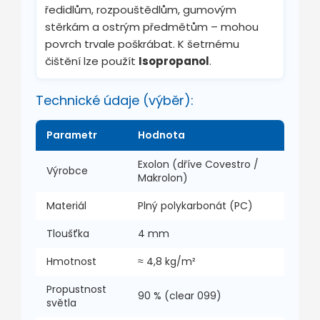
ředidlům, rozpouštědlům, gumovým
stěrkám a ostrým předmětům – mohou
povrch trvale poškrábat. K šetrnému
čištění lze použít
Isopropanol
.
Technické údaje (výběr):
Parametr
Hodnota
Exolon (dříve Covestro /
Výrobce
Makrolon)
Materiál
Plný polykarbonát (PC)
Tloušťka
4 mm
Hmotnost
≈ 4,8 kg/m²
Propustnost
90 % (clear 099)
světla