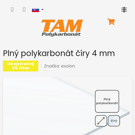
Prejsť
na
obsah
NÁKUPNÝ
KOŠÍK
Plný polykarbonát číry 4 mm
Obojstranný
Značka:
exolon
UV filter