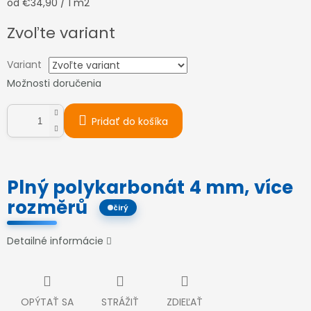
Jednotková
od €34,90 / 1 m2
cena:
Zvoľte variant
Variant
Možnosti doručenia
Pridať do košíka
Plný polykarbonát 4 mm, více
rozměrů
čirý
Detailné informácie
OPÝTAŤ SA
STRÁŽIŤ
ZDIEĽAŤ