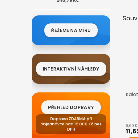
240,79 Kč
Souv
ŘEŽEME NA MÍRU
INTERAKTIVNÍ NÁHLEDY
Kalo
PŘEHLED DOPRAVY
Doprava ZDARMA při
objednávce nad 15 000 Kč bez
9,60 
DPH
11,6