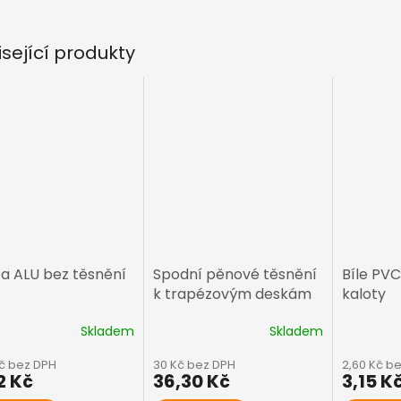
isející produkty
ta ALU bez těsnění
Spodní pěnové těsnění
Bíle PVC
k trapézovým deskám
kaloty
Skladem
Skladem
Kč bez DPH
30 Kč bez DPH
2,60 Kč b
2 Kč
36,30 Kč
3,15 K