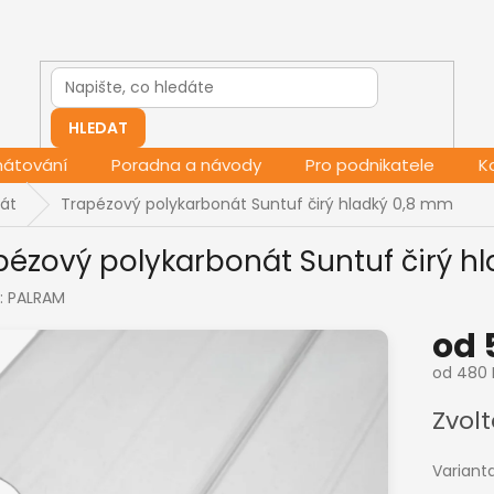
HLEDAT
mátování
Poradna a návody
Pro podnikatele
K
át
Trapézový polykarbonát Suntuf čirý hladký 0,8 mm
pézový polykarbonát Suntuf čirý h
:
PALRAM
od
od
480 
Měrná
Zvolt
cena:
Variant