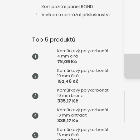
n
Kompozitní panel BOND
e
Veškeré montážní příslušenství
l
Top 5 produktů
Komůrkový polykarbonát
4 mm čirá
78,05 Kč
Komůrkový polykarbonát
10 mm čirá
152,46 Kč
Komůrkový polykarbonát
10 mm bronz
335,17 Kč
Komůrkový polykarbonát
10 mm antracit
335,17 Kč
Komůrkový polykarbonát
16 mm čirá