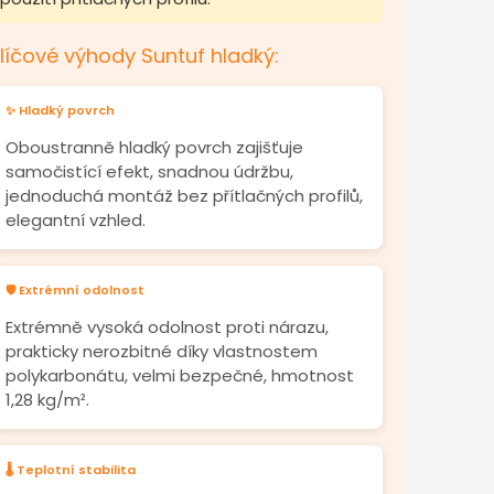
líčové výhody Suntuf hladký:
✨ Hladký povrch
Oboustranně hladký povrch zajišťuje
samočistící efekt, snadnou údržbu,
jednoduchá montáž bez přítlačných profilů,
elegantní vzhled.
🛡️ Extrémní odolnost
Extrémně vysoká odolnost proti nárazu,
prakticky nerozbitné díky vlastnostem
polykarbonátu, velmi bezpečné, hmotnost
1,28 kg/m².
🌡️ Teplotní stabilita