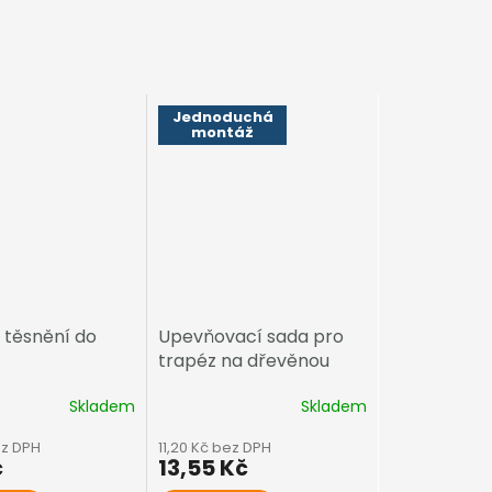
Jednoduchá
montáž
 těsnění do
Upevňovací sada pro
trapéz na dřevěnou
konstrukci
Skladem
Skladem
ez DPH
11,20 Kč bez DPH
č
13,55 Kč