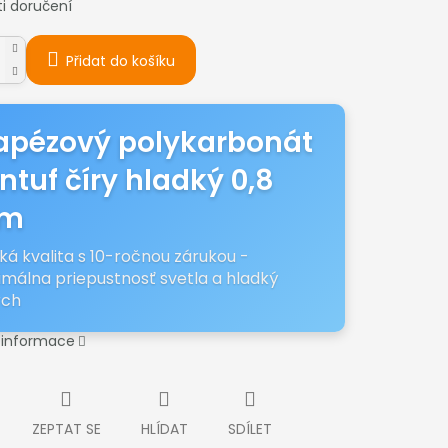
i doručení
Přidat do košíku
apézový polykarbonát
ntuf číry hladký 0,8
m
ská kvalita s 10-ročnou zárukou -
málna priepustnosť svetla a hladký
rch
í informace
ZEPTAT SE
HLÍDAT
SDÍLET