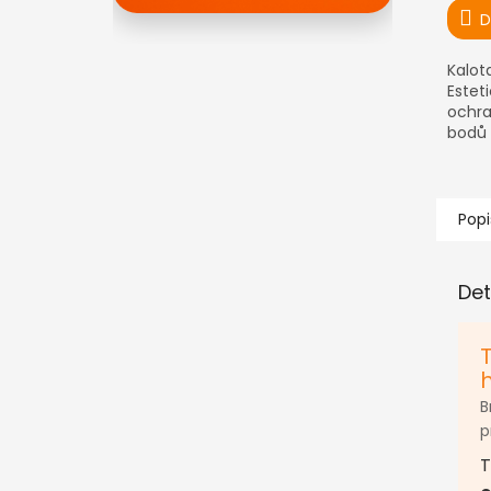
D
Kalot
Estet
ochr
bodů
polyk
Popi
Det
B
p
T