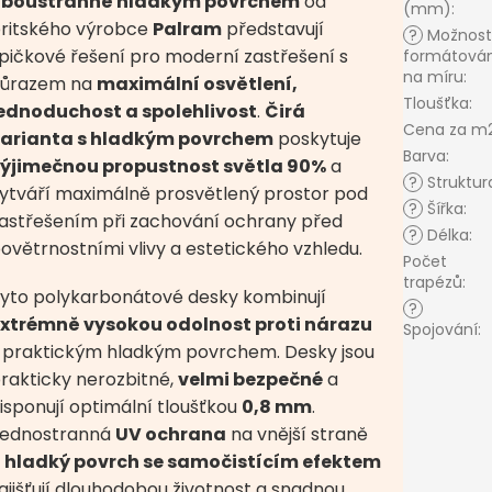
oboustranně hladkým povrchem
od
(mm)
:
ritského výrobce
Palram
představují
?
Možnost
pičkové řešení pro moderní zastřešení s
formátován
na míru
:
ůrazem na
maximální osvětlení,
Tloušťka
:
ednoduchost a spolehlivost
.
Čirá
Cena za m
arianta s hladkým povrchem
poskytuje
Barva
:
ýjimečnou propustnost světla 90%
a
?
Struktur
ytváří maximálně prosvětlený prostor pod
?
Šířka
:
astřešením při zachování ochrany před
?
Délka
:
ovětrnostními vlivy a estetického vzhledu.
Počet
trapézů
:
yto polykarbonátové desky kombinují
?
xtrémně vysokou odolnost proti nárazu
Spojování
:
 praktickým hladkým povrchem. Desky jsou
rakticky nerozbitné,
velmi bezpečné
a
isponují optimální tloušťkou
0,8 mm
.
ednostranná
UV ochrana
na vnější straně
a
hladký povrch se samočistícím efektem
ajišťují dlouhodobou životnost a snadnou