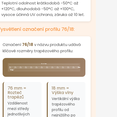
Teplotní odolnost krátkodobá -50°C až
+120°C, dlouhodobá -50°C až +100°C,
vysoce účinná UV ochrana, záruka až 10 let.
ysvětlení označení profilu 76/18:
Označení
76/18
v názvu produktu udává
klíčové rozměry trapézového profilu:
1040 mm
18 mm
76 mm
76 mm =
18 mm =
Rozteč
Výška vlny
trapézů
Vertikální výška
Vzdálenost
trapézového
mezi středy
profilu od
jednotlivých
nejnižšího po