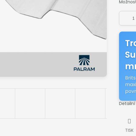
Možnost
Tr
Su
m
Brit
maxi
pov
Detailn
TISK