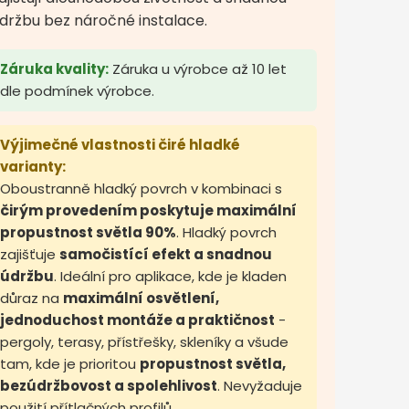
držbu bez náročné instalace.
Záruka kvality:
Záruka u výrobce až 10 let
dle podmínek výrobce.
Výjimečné vlastnosti čiré hladké
varianty:
Oboustranně hladký povrch v kombinaci s
čirým provedením poskytuje maximální
propustnost světla 90%
. Hladký povrch
zajišťuje
samočistící efekt a snadnou
údržbu
. Ideální pro aplikace, kde je kladen
důraz na
maximální osvětlení,
jednoduchost montáže a praktičnost
-
pergoly, terasy, přístřešky, skleníky a všude
tam, kde je prioritou
propustnost světla,
bezúdržbovost a spolehlivost
. Nevyžaduje
použití přítlačných profilů.