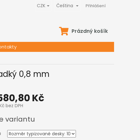
CZK
Čeština
Přihlášení
NÁKUPNÍ
Prázdný košík
KOŠÍK
ontakty
ladký 0,8 mm
580,80 Kč
Kč
bez DPH
e variantu
a