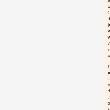
b
š
d
j
v
v
v
z
p
T
e
s
p
d
J
z