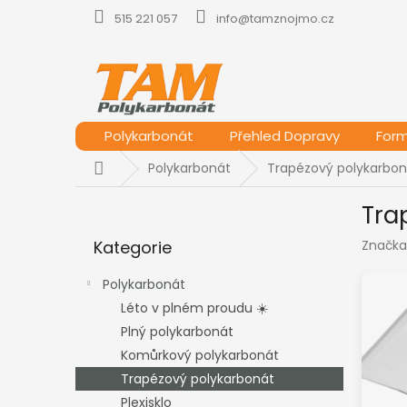
Přejít
515 221 057
info@tamznojmo.cz
na
obsah
Polykarbonát
Přehled Dopravy
For
Domů
Polykarbonát
Trapézový polykarbon
P
Tra
o
Přeskočit
s
Kategorie
Značka
kategorie
t
r
Polykarbonát
a
Léto v plném proudu ☀️
n
Plný polykarbonát
n
í
Komůrkový polykarbonát
p
Trapézový polykarbonát
a
Plexisklo