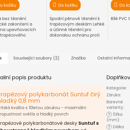
o košíku
Do košíku
Do k
a bez těsnění
Spodní pěnové těsnění k
Bílé PVC 
ické zakončení a
trapézovým deskám Lehké
ana upevňovacích
a účinné těsnění pro
 trapézového
dokonalou ochranu proti
arbonátu
vnikání vody a nečistot
s
Související soubory (2)
Značka
Ostatní inform
ailní popis produktu
Doplňko
Kategorie
:
Trapézový polykarbonát Suntuf čirý
Záruka
:
hladký 0,8 mm
Barevné
varianty
:
ritská kvalita s 10letou zárukou - maximální
ropustnost světla a hladký povrch
?
Šířka
(mm)
:
rapézové polykarbonátové desky
Suntuf s
?
Délka