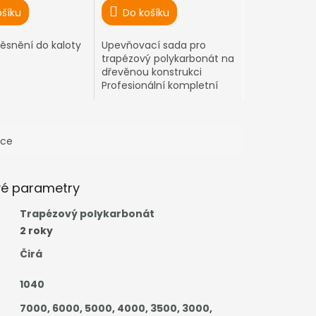
ošíku
Do košíku
těsnění do kaloty
Upevňovací sada pro
trapézový polykarbonát na
dřevěnou konstrukci
Profesionální kompletní
systém s vysokou těsností
a jednoduchou montáží
ace
vé parametry
Trapézový polykarbonát
2 roky
Čirá
1040
7000
,
6000
,
5000
,
4000
,
3500
,
3000
,