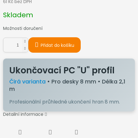
61 Kč bez DPH
Měrná
Skladem
cena:
Možnosti doručení
Přidat do košíku
Ukončovací PC "U" profil
Čirá varianta
• Pro desky 8 mm • Délka 2,1
m
Profesionální průhledné ukončení hran 8 mm.
Detailní informace