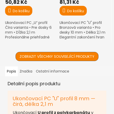
50,82 Kč
81,31 Kč
Do košíku
Do košíku
Ukončovací PC „U“ profil
Ukončovací PC "U" profil
Číra varianta • Pre dosky 6
Bronzová varianta • Pro
mm • Dĺžka 2,1 m
desky 10 mm • Délka 2,1 m
Profesionálne priehľadné
Elegantní zakončení hran
ukončenie hrán
10mm komůrkových desek
komôrkových dosiek s
s ochranou před
dokonalou ochranou proti
nečistotami
vlhkosti
ZOBRAZIT VŠECHNY SOUVISEJÍCÍ PRODUKTY
Popis
Značka
Ostatní informace
Detailní popis produktu
Ukončovací PC "U" profil 8 mm —
čirá, délka 2,1 m
Ukončovací
U profil z polykarbonátu
v