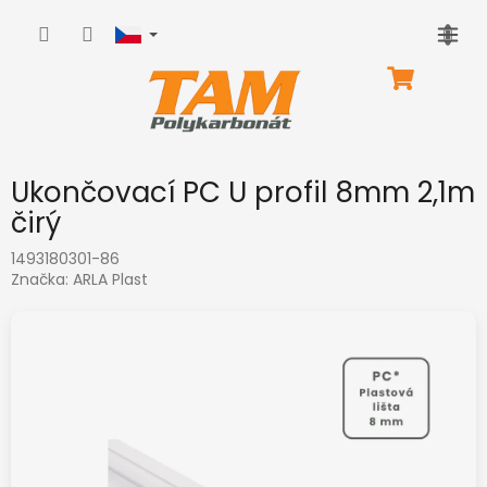
Přejít
na
obsah
NÁKUPNÍ
KOŠÍK
Ukončovací PC U profil 8mm 2,1m
čirý
1493180301-86
Značka:
ARLA Plast