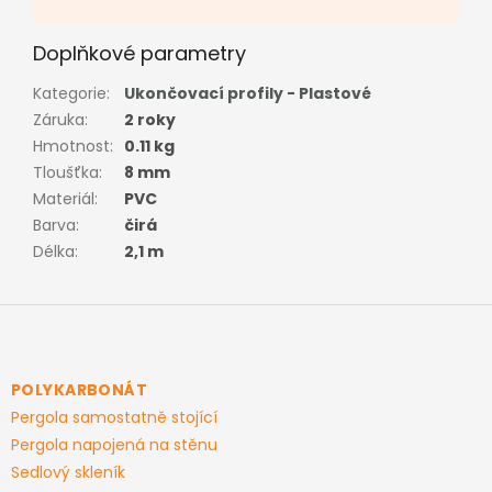
Doplňkové parametry
Kategorie
:
Ukončovací profily - Plastové
Záruka
:
2 roky
Hmotnost
:
0.11 kg
Tloušťka
:
8 mm
Materiál
:
PVC
Barva
:
čirá
Délka
:
2,1 m
Z
á
p
a
POLYKARBONÁT
t
Pergola samostatně stojící
í
Pergola napojená na stěnu
Sedlový skleník