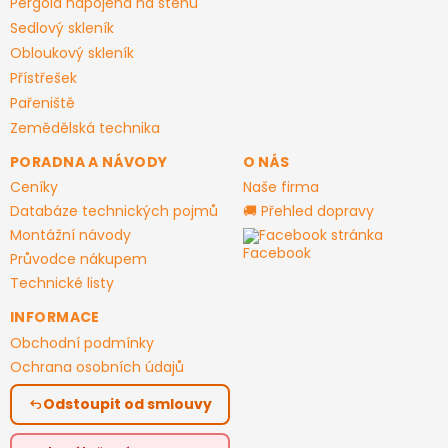
Pergola napojená na stěnu
Sedlový skleník
Obloukový skleník
Přístřešek
Pařeniště
Zemědělská technika
PORADNA A NÁVODY
O NÁS
Ceníky
Naše firma
Databáze technických pojmů
🚚 Přehled dopravy
Montážní návody
Facebook stránka
Průvodce nákupem
Technické listy
INFORMACE
Obchodní podmínky
Ochrana osobních údajů
Odstoupit od smlouvy