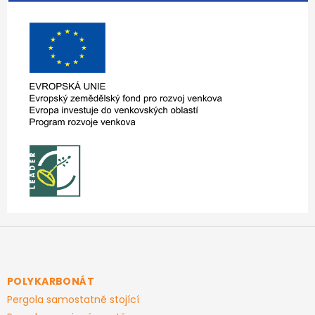
Z
á
p
a
POLYKARBONÁT
t
Pergola samostatně stojící
í