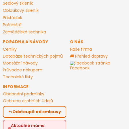
Sedlový skleník
Obloukový skleník
Přístřešek
Pařeniště
Zemědělská technika
PORADNA A NÁVODY
O NÁS
Ceníky
Naše firma
Databáze technických pojmů
🚚 Přehled dopravy
Montážní návody
Facebook stránka
Průvodce nákupem
Technické listy
INFORMACE
Obchodní podmínky
Ochrana osobních údajů
Odstoupit od smlouvy
Aktuálně máme