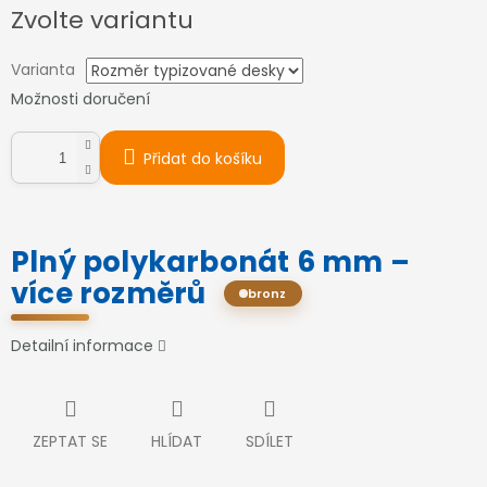
Měrná
Zvolte variantu
cena:
Varianta
Možnosti doručení
Přidat do košíku
Plný polykarbonát 6 mm –
více rozměrů
bronz
Detailní informace
ZEPTAT SE
HLÍDAT
SDÍLET