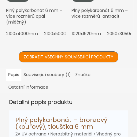
Plný polykarbonát 6 mm –
Plný polykarbonát 6 mm –
více rozměrů opál
více rozměrů antracit
(mléčný)
2100x4000mm
2100x5000mm
1020x1520mm
2050x3050m
ZOBRAZIT VŠECHNY SOUVISEJÍCÍ PRODUKTY
Popis
Související soubory (1)
Značka
Ostatní informace
Detailní popis produktu
Plný polykarbonát – bronzový
(kouřový), tloušťka 6 mm
2× UV ochrana • Nerozbitný materiál • Vhodný pro