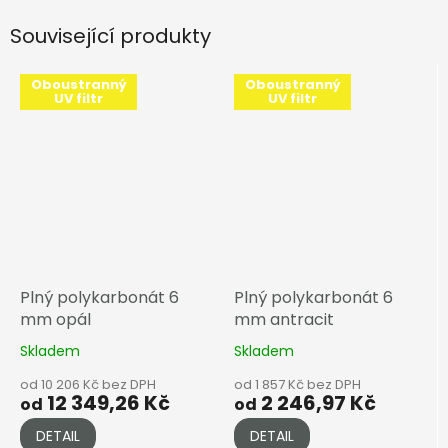
Související produkty
Oboustranný
Oboustranný
UV filtr
UV filtr
Plný polykarbonát 6
Plný polykarbonát 6
mm opál
mm antracit
Skladem
Skladem
od 10 206 Kč bez DPH
od 1 857 Kč bez DPH
12 349,26 Kč
2 246,97 Kč
od
od
DETAIL
DETAIL