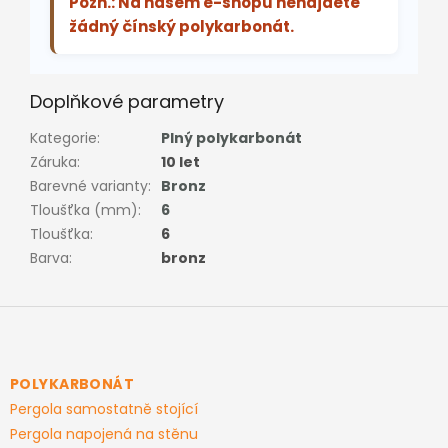
Pozn.: Na našem e-shopu nenajdete
žádný čínský polykarbonát.
Doplňkové parametry
Kategorie
:
Plný polykarbonát
Záruka
:
10 let
Barevné varianty
:
Bronz
Tloušťka (mm)
:
6
Tloušťka
:
6
Barva
:
bronz
Z
á
p
a
POLYKARBONÁT
t
Pergola samostatně stojící
í
Pergola napojená na stěnu