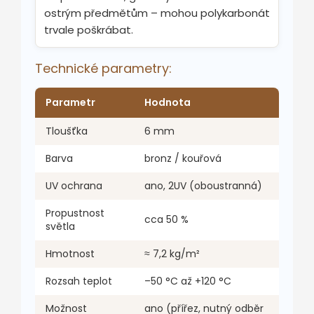
ostrým předmětům – mohou polykarbonát
trvale poškrábat.
Technické parametry:
Parametr
Hodnota
Tloušťka
6 mm
Barva
bronz / kouřová
UV ochrana
ano, 2UV (oboustranná)
Propustnost
cca 50 %
světla
Hmotnost
≈ 7,2 kg/m²
Rozsah teplot
–50 °C až +120 °C
Možnost
ano (přířez, nutný odběr