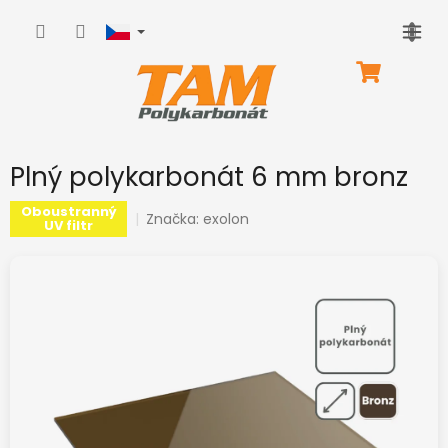
Přejít
na
obsah
NÁKUPNÍ
KOŠÍK
Plný polykarbonát 6 mm bronz
Oboustranný
Značka:
exolon
UV filtr