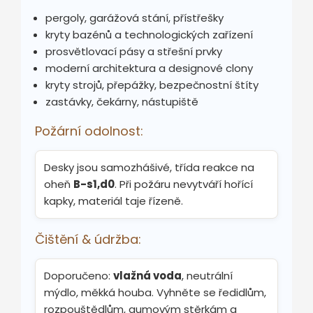
pergoly, garážová stání, přístřešky
kryty bazénů a technologických zařízení
prosvětlovací pásy a střešní prvky
moderní architektura a designové clony
kryty strojů, přepážky, bezpečnostní štíty
zastávky, čekárny, nástupiště
Požární odolnost:
Desky jsou samozhášivé, třída reakce na
oheň
B-s1,d0
. Při požáru nevytváří hořící
kapky, materiál taje řízeně.
Čištění & údržba:
Doporučeno:
vlažná voda
, neutrální
mýdlo, měkká houba. Vyhněte se ředidlům,
rozpouštědlům, gumovým stěrkám a