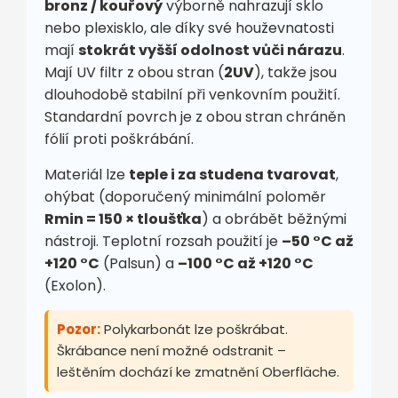
bronz / kouřový
výborně nahrazují sklo
nebo plexisklo, ale díky své houževnatosti
mají
stokrát vyšší odolnost vůči nárazu
.
Mají UV filtr z obou stran (
2UV
), takže jsou
dlouhodobě stabilní při venkovním použití.
Standardní povrch je z obou stran chráněn
fólií proti poškrábání.
Materiál lze
teple i za studena tvarovat
,
ohýbat (doporučený minimální poloměr
Rmin = 150 × tloušťka
) a obrábět běžnými
nástroji. Teplotní rozsah použití je
–50 °C až
+120 °C
(Palsun) a
–100 °C až +120 °C
(Exolon).
Pozor:
Polykarbonát lze poškrábat.
Škrábance není možné odstranit –
leštěním dochází ke zmatnění Oberfläche.