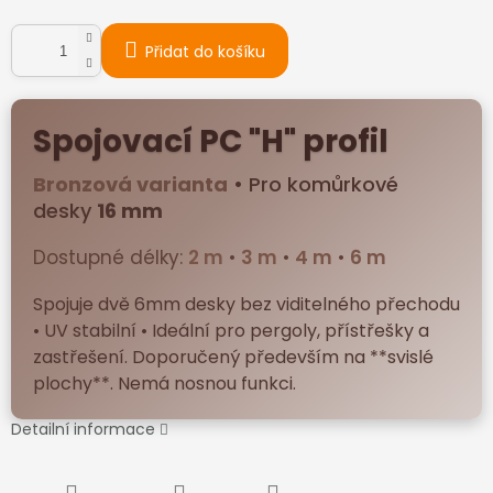
Přidat do košíku
Spojovací PC "H" profil
Bronzová varianta
• Pro komůrkové
desky
16 mm
Dostupné délky:
2 m
•
3 m
•
4 m
•
6 m
Spojuje dvě 6mm desky bez viditelného přechodu
• UV stabilní • Ideální pro pergoly, přístřešky a
zastřešení. Doporučený především na **svislé
plochy**. Nemá nosnou funkci.
Detailní informace