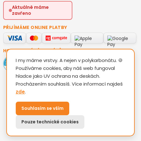
Aktuálně máme
zavřeno
PŘIJÍMÁME ONLINE PLATBY
HODNOCENÍ ZÁKAZNÍKŮ
I my máme vrstvy. A nejen v polykarbonátu. 🍪
Používáme cookies, aby náš web fungoval
hladce jako UV ochrana na deskách.
Procházením souhlasíš. Více informací najdeš
zde
.
Vytvořil Shoptet
Souhlasím se vším
Copyright 2026
TAM KOVO s.r.o.
. Všechna práva
Pouze technické cookies
vyhrazena.
Upravit nastavení cookies