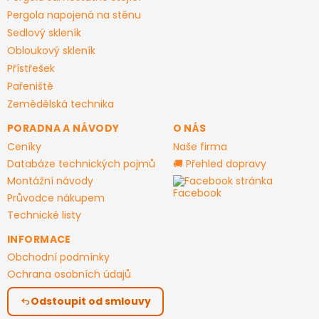
í
Pergola napojená na stěnu
Sedlový skleník
Obloukový skleník
Přístřešek
Pařeniště
Zemědělská technika
PORADNA A NÁVODY
O NÁS
Ceníky
Naše firma
Databáze technických pojmů
🚚 Přehled dopravy
Montážní návody
Facebook stránka
Průvodce nákupem
Technické listy
INFORMACE
Obchodní podmínky
Ochrana osobních údajů
Odstoupit od smlouvy