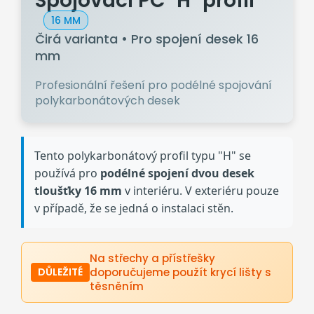
Spojovací PC "H" profil
16 MM
Čirá varianta • Pro spojení desek 16
mm
Profesionální řešení pro podélné spojování
polykarbonátových desek
Tento polykarbonátový profil typu "H" se
používá pro
podélné spojení dvou desek
tloušťky 16 mm
v interiéru. V exteriéru pouze
v případě, že se jedná o instalaci stěn.
Na střechy a přístřešky
doporučujeme použít krycí lišty s
DŮLEŽITÉ
těsněním