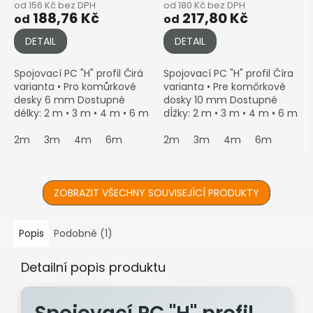
od 156 Kč bez DPH
od 180 Kč bez DPH
188,76 Kč
217,80 Kč
od
od
DETAIL
DETAIL
Spojovací PC "H" profil Čirá
Spojovací PC "H" profil Číra
varianta • Pro komůrkové
varianta • Pre komôrkové
desky 6 mm Dostupné
dosky 10 mm Dostupné
délky: 2 m • 3 m • 4 m • 6 m
dĺžky: 2 m • 3 m • 4 m • 6 m
Spojuje dvě 6mm desky
Spája dve 10mm dosky bez
bez viditelného přechodu •
2m
3m
4m
6m
viditeľného prechodu • UV
2m
3m
4m
6m
UV stabilní • Ideální...
stabilný • Ideálny...
ZOBRAZIT VŠECHNY SOUVISEJÍCÍ PRODUKTY
Popis
Podobné (1)
Detailní popis produktu