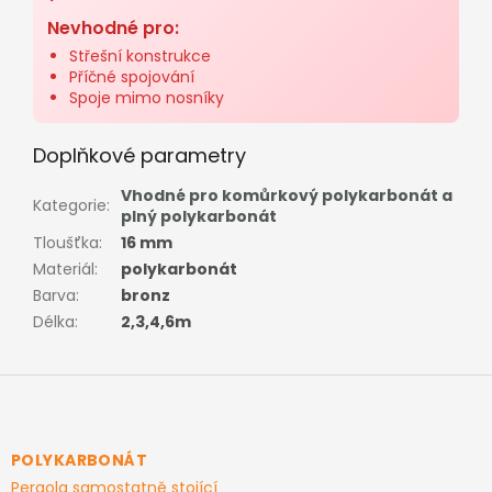
Nevhodné pro:
Střešní konstrukce
Příčné spojování
Spoje mimo nosníky
Doplňkové parametry
Vhodné pro komůrkový polykarbonát a
Kategorie
:
plný polykarbonát
Tloušťka
:
16 mm
Materiál
:
polykarbonát
Barva
:
bronz
Délka
:
2,3,4,6m
Z
á
p
a
POLYKARBONÁT
t
Pergola samostatně stojící