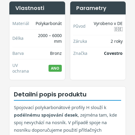
Vlastnosti
Parametry
Materiál
Polykarbonát
Vyrobeno v DE
Původ
🇩🇪
2000 – 6000
Délka
mm
Záruka
2 roky
Barva
Bronz
Značka
Covestro
UV
ANO
ochrana
Detailní popis produktu
Spojovací polykarbonátové profily H slouží k
podélnému spojování desek
, zejména tam, kde
spoj nevychází na nosník. V případě spoje na
nosníku doporučujeme použití přítlačných