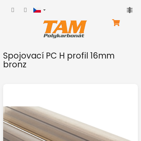
Přejít
na
obsah
NÁKUPNÍ
KOŠÍK
Spojovací PC H profil 16mm
bronz