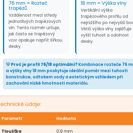
76 mm = Rozteč
18 mm = Výška vlny
trapézů
Vertikální výška
Vzdálenost mezi středy
trapézového profilu od
jednotlivých trapézových
nejnižšího po nejvyšší bo
vln. Tento rozměr určuje,
Větší výška vlny zajišťuje
jak často se trapézový
vyšší tuhost a odolnost
vzor opakuje napříč šířkou
desky.
desky.
💡 Proč je profil 76/18 optimální?
Kombinace rozteče 76 
a výšky vlny 18 mm poskytuje ideální poměr mezi tuhostí
konstrukce, odtokem vody a estetickým vzhledem při
zachování nízké hmotnosti materiálu.
echnické údaje:
Parametr
Hodnota
Tloušťka
0,9 mm