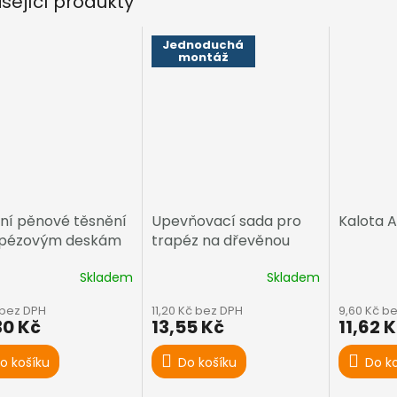
isející produkty
Jednoduchá
montáž
ní pěnové těsnění
Upevňovací sada pro
Kalota A
apézovým deskám
trapéz na dřevěnou
konstrukci
Skladem
Skladem
 bez DPH
11,20 Kč bez DPH
9,60 Kč b
30 Kč
13,55 Kč
11,62 
o košíku
Do košíku
Do k