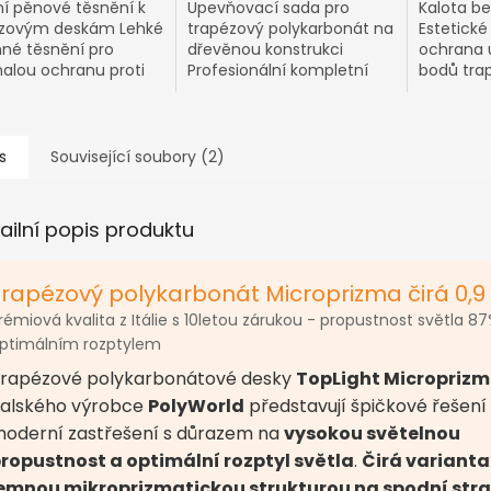
í pěnové těsnění k
Upevňovací sada pro
Kalota be
ézovým deskám Lehké
trapézový polykarbonát na
Estetické
nné těsnění pro
dřevěnou konstrukci
ochrana 
alou ochranu proti
Profesionální kompletní
bodů tra
ní vody a nečistot
systém s vysokou těsností
polykarb
a jednoduchou montáží
s
Související soubory (2)
ailní popis produktu
Trapézový polykarbonát Microprizma čirá 0,
rémiová kvalita z Itálie s 10letou zárukou - propustnost světla 87
ptimálním rozptylem
rapézové polykarbonátové desky
TopLight Micropriz
talského výrobce
PolyWorld
představují špičkové řešení
oderní zastřešení s důrazem na
vysokou světelnou
ropustnost a optimální rozptyl světla
.
Čirá varianta
emnou mikroprizmatickou strukturou na spodní str