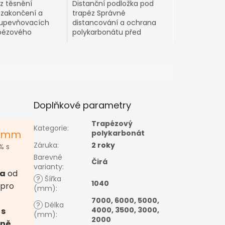
z těsnění
Distanční podložka pod
 zakončení a
trapéz Správné
upevňovacích
distancování a ochrana
pézového
polykarbonátu před
onátu
přetlačením
Doplňkové parametry
Trapézový
Kategorie
:
9 mm
polykarbonát
Záruka
:
2 roky
% s
Barevné
Čirá
varianty
:
ma
od
?
Šířka
1040
 pro
(mm)
:
7000
,
6000
,
5000
,
?
Délka
4000
,
3500
,
3000
,
 s
(mm)
:
2000
aně