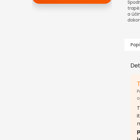
Spodn
trap
a úči
dokon
vniká
Popi
Det
P
o
T
i
m
p
j