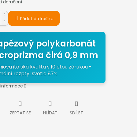
i doručení
Přidat do košíku
apézový polykarbonát
croprizma čirá 0,9 mm
iová italská kvalita s 10letou zárukou -
mální rozptyl světla 87%
í informace
ZEPTAT SE
HLÍDAT
SDÍLET