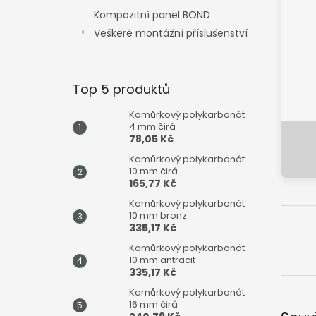
n
Kompozitní panel BOND
e
Veškeré montážní příslušenství
l
Top 5 produktů
Komůrkový polykarbonát
4 mm čirá
78,05 Kč
Komůrkový polykarbonát
10 mm čirá
165,77 Kč
Komůrkový polykarbonát
10 mm bronz
335,17 Kč
Komůrkový polykarbonát
10 mm antracit
335,17 Kč
Komůrkový polykarbonát
16 mm čirá