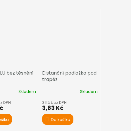
LU bez těsnění
Distanční podložka pod
trapéz
Skladem
Skladem
ez DPH
3 Kč bez DPH
Kč
3,63 Kč
ošíku
Do košíku