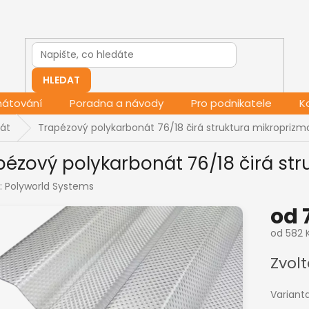
HLEDAT
mátování
Poradna a návody
Pro podnikatele
K
át
Trapézový polykarbonát 76/18 čirá struktura mikropri
pézový polykarbonát 76/18 čirá st
:
Polyworld Systems
od
od
582 
Měrná
Zvolt
cena:
Variant