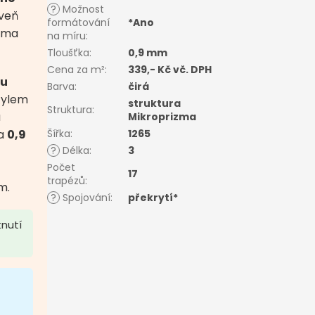
?
Možnost
veň
formátování
*Ano
lima
na míru
:
Tloušťka
:
0,9 mm
Cena za m²
:
339,- Kč vč. DPH
ou
Barva
:
čirá
tylem
struktura
Struktura
:
a
Mikroprizma
ka
0,9
Šířka
:
1265
?
Délka
:
3
Počet
17
trapézů
:
m.
?
Spojování
:
překrytí*
tnutí