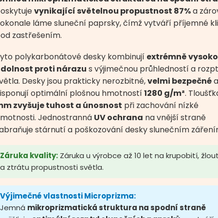
oskytuje
vynikající světelnou propustnost 87%
a záro
okonale láme sluneční paprsky, čímž vytváří příjemné k
od zastřešením.
yto polykarbonátové desky kombinují
extrémně vysok
dolnost proti nárazu
s výjimečnou průhledností a rozp
větla. Desky jsou prakticky nerozbitné,
velmi bezpečné
isponují optimální plošnou hmotností
1280 g/m²
. Tloušť
m zvyšuje tuhost a únosnost
při zachování nízké
motnosti. Jednostranná
UV ochrana
na vnější straně
abraňuje stárnutí a poškozování desky slunečním záření
Záruka kvality:
Záruka u výrobce až 10 let na krupobití, žlou
a ztrátu propustnosti světla.
Výjimečné vlastnosti Microprizma:
Jemná
mikroprizmatická struktura na spodní straně