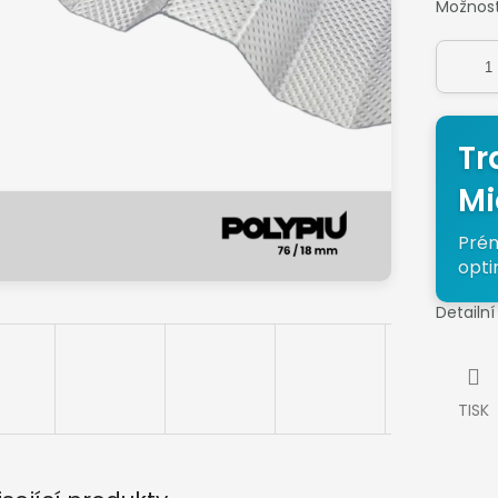
Možnost
Tr
Mi
Prém
opti
Detailn
TISK