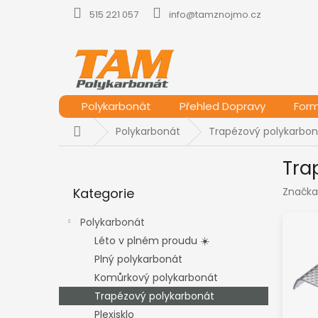
Přejít
515 221 057
info@tamznojmo.cz
na
obsah
Polykarbonát
Přehled Dopravy
For
Domů
Polykarbonát
Trapézový polykarbon
P
Tra
o
Přeskočit
s
Kategorie
Značka
kategorie
t
r
Polykarbonát
a
Léto v plném proudu ☀️
n
Plný polykarbonát
n
í
Komůrkový polykarbonát
p
Trapézový polykarbonát
a
Plexisklo