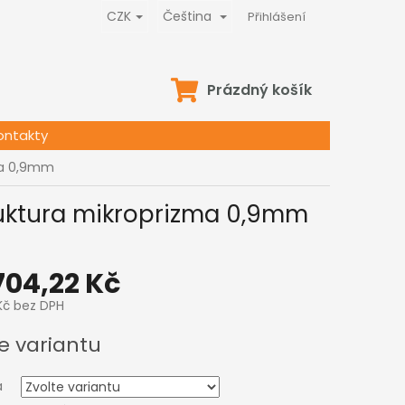
CZK
Čeština
Přihlášení
NÁKUPNÍ
Prázdný košík
KOŠÍK
ontakty
zma 0,9mm
ruktura mikroprizma 0,9mm
704,22 Kč
Kč
bez DPH
e variantu
a