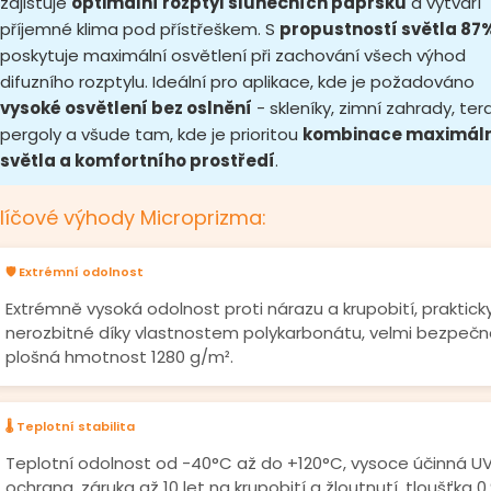
zajišťuje
optimální rozptyl slunečních paprsků
a vytváří
příjemné klima pod přístřeškem. S
propustností světla 87
poskytuje maximální osvětlení při zachování všech výhod
difuzního rozptylu. Ideální pro aplikace, kde je požadováno
vysoké osvětlení bez oslnění
- skleníky, zimní zahrady, ter
pergoly a všude tam, kde je prioritou
kombinace maximál
světla a komfortního prostředí
.
líčové výhody Microprizma:
🛡️ Extrémní odolnost
Extrémně vysoká odolnost proti nárazu a krupobití, praktick
nerozbitné díky vlastnostem polykarbonátu, velmi bezpečn
plošná hmotnost 1280 g/m².
🌡️ Teplotní stabilita
Teplotní odolnost od -40°C až do +120°C, vysoce účinná U
ochrana, záruka až 10 let na krupobití a žloutnutí, tloušťka 0