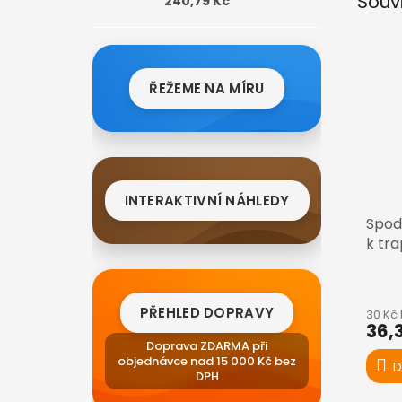
Souv
240,79 Kč
ŘEŽEME NA MÍRU
INTERAKTIVNÍ NÁHLEDY
Spod
k tr
PŘEHLED DOPRAVY
30 Kč
36,
Doprava ZDARMA při
objednávce nad 15 000 Kč bez
D
DPH