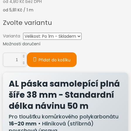
od
4,80 Kč
bez DPH
Měrná
od 5,81 Kč / 1 m
cena:
Zvolte variantu
Varianta
Možnosti doručení
Přidat do košíku
AL páska samolepící plná
šíře 38 mm - Standardní
délka návinu 50 m
Pro tloušťku komůrkového polykarbonátu
16–20 mm
• Hliníková (stříbrná)
povrchová úprava