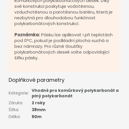
komůrkových polykarbonátových desek. Díky
své konstrukci poskytuje vodotěsnou,
vzduchotěsnou a parotěsnou bariéru, která je
nezbytná pro dlouhodobou funkčnost
polykarbonátových konstrukcí.
Poznámka:
Pásku lze aplikovat i při teplotách
pod 0°C, pokud je podkladní plocha suchá a
bez námrazy. Pro různé tloušťky
polykarbonátových desek volte odpovídající
šířku pásky.
Doplňkové parametry
Vhodné pro komůrkový polykarbonát a
Kategorie
:
plný polykarbonát
Záruka
:
2 roky
Šířka
:
38mm
Délka
:
50m