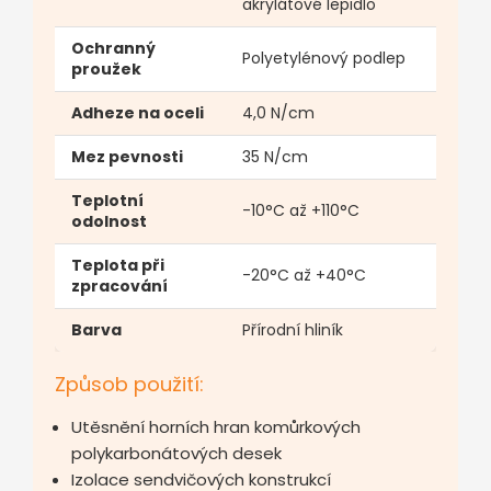
akrylátové lepidlo
Ochranný
Polyetylénový podlep
proužek
Adheze na oceli
4,0 N/cm
Mez pevnosti
35 N/cm
Teplotní
-10°C až +110°C
odolnost
Teplota při
-20°C až +40°C
zpracování
Barva
Přírodní hliník
Způsob použití:
Utěsnění horních hran komůrkových
polykarbonátových desek
Izolace sendvičových konstrukcí