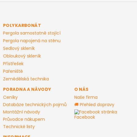
Z
á
p
a
POLYKARBONÁT
t
Pergola samostatně stojící
í
Pergola napojená na stěnu
Sedlový skleník
Obloukový skleník
Přístřešek
Pařeniště
Zemědělská technika
PORADNA A NÁVODY
O NÁS
Ceníky
Naše firma
Databáze technických pojmů
🚚 Přehled dopravy
Montážní návody
Facebook stránka
Průvodce nákupem
Technické listy
INFORMACE