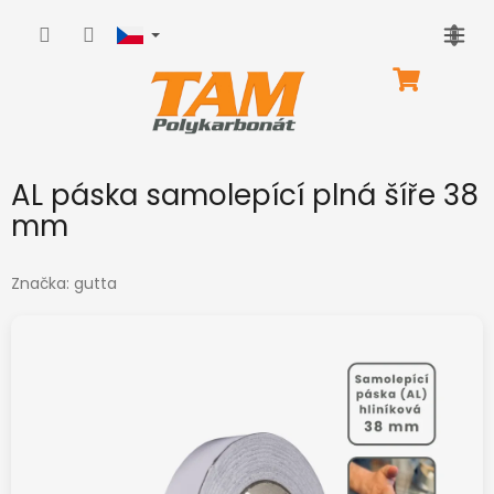
Přejít
na
obsah
NÁKUPNÍ
KOŠÍK
AL páska samolepící plná šíře 38
mm
Značka:
gutta