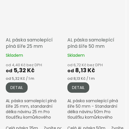
AL páska samolepící
AL páska samolepící
plná šíře 25 mm
plná šíře 50 mm
Skladem
Skladem
od 4,40 Kč bez DPH
od 6,72 Kč bez DPH
5,32 Kč
8,13 Kč
od
od
Měrná
Měrná
od 5,32 Kč / 1 m
od 8,13 Kč / 1 m
cena:
cena:
DETAIL
DETAIL
AL páska samolepící plná
AL páska samolepící plná
šíře 25 mm, standardní
šíře 50 mm - Standardní
délka návinu 25 m Pro
délka návinu 50m Pro
tloušťku komůrkového
tloušťku komůrkového
polykarbonátu 4–10 mm •
polykarbonátu 25–32 mm •
Hliníková (stříbrná)
Celá páska 25m
Zvolte počet metrů
Hliníková (stříbrná)
Celá AL páska 50m
Zvolte p