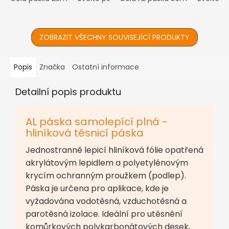
povrchová úprava ℹ️
povrchová úprava ℹ️
Prodáváno...
Prodáváno i...
ZOBRAZIT VŠECHNY SOUVISEJÍCÍ PRODUKTY
Popis
Značka
Ostatní informace
Detailní popis produktu
AL páska samolepící plná -
hliníková těsnicí páska
Jednostranně lepicí hliníková fólie opatřená
akrylátovým lepidlem a polyetylénovým
krycím ochranným proužkem (podlep).
Páska je určena pro aplikace, kde je
vyžadována vodotěsná, vzduchotěsná a
parotěsná izolace. Ideální pro utěsnění
komůrkových polykarbonátových desek,