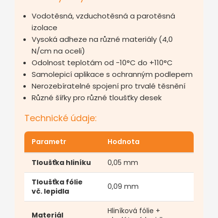
Vodotěsná, vzduchotěsná a parotěsná
izolace
Vysoká adheze na různé materiály (4,0
N/cm na oceli)
Odolnost teplotám od -10°C do +110°C
Samolepicí aplikace s ochranným podlepem
Nerozebíratelné spojení pro trvalé těsnění
Různé šířky pro různé tloušťky desek
Technické údaje:
Parametr
Hodnota
Tloušťka hliníku
0,05 mm
Tloušťka fólie
0,09 mm
vč. lepidla
Hliníková fólie +
Materiál