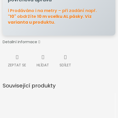
ℹ️ Prodáváno i na metry – při zadání např.
"
10"
obdržíte
10 m vcelku AL pásky. Viz
varianta u produktu.
Detailní informace
ZEPTAT SE
HLÍDAT
SDÍLET
Související produkty