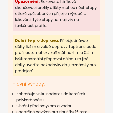
Upozornění:
Eloxované hliníkové
ukončovací profily a lišty mohou nést stopy
otlaků způsobených při jejich výrobě a
lakování. Tyto stopy nemají vliv na
funkčnost profilu.
Důležité pro dopravu:
Při objednávce
délky 6,4 m a volbě dopravy Toptrans bude
profil automaticky zaříznút na 6 m a 0,4 m
kvůli maximální přepravní délce. Pro jiné
délky uveďte požadavky do „Poznámky pro
prodejce".
Hlavní výhody:
Zabraňuje vniku nečistot do komůrek
polykarbonátu
Chrání před hmyzem a vodou
Speciálně navržen pro tloušťku 16 mm