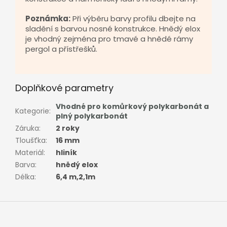
Poznámka:
Při výběru barvy profilu dbejte na
sladění s barvou nosné konstrukce. Hnědý elox
je vhodný zejména pro tmavé a hnědé rámy
pergol a přístřešků.
Doplňkové parametry
Vhodné pro komůrkový polykarbonát a
Kategorie
:
plný polykarbonát
Záruka
:
2 roky
Tloušťka
:
16 mm
Materiál
:
hliník
Barva
:
hnědý elox
Délka
:
6,4 m,2,1m
Z
á