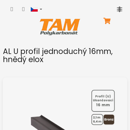
Přejít
na
obsah
NÁKUPNÍ
KOŠÍK
AL U profil jednoduchý 16mm,
hnědý elox