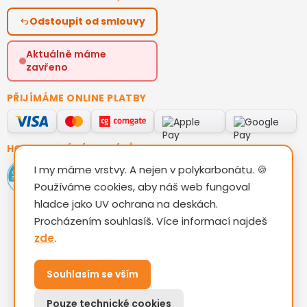
Odstoupit od smlouvy
Aktuálně máme
zavřeno
PŘIJÍMÁME ONLINE PLATBY
HODNOCENÍ ZÁKAZNÍKŮ
I my máme vrstvy. A nejen v polykarbonátu. 🍪
Používáme cookies, aby náš web fungoval
hladce jako UV ochrana na deskách.
Procházením souhlasíš. Více informací najdeš
zde
.
Vytvořil Shoptet
Souhlasím se vším
Copyright 2026
TAM KOVO s.r.o.
. Všechna práva
Pouze technické cookies