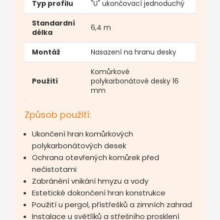
Typ profilu
"U" ukončovací jednoduchý
Standardní
6,4 m
délka
Montáž
Nasazení na hranu desky
Komůrkové
Použití
polykarbonátové desky 16
mm
Způsob použití:
Ukončení hran komůrkových
polykarbonátových desek
Ochrana otevřených komůrek před
nečistotami
Zabránění vnikání hmyzu a vody
Estetické dokončení hran konstrukce
Použití u pergol, přístřešků a zimních zahrad
Instalace u světlíků a střešního prosklení