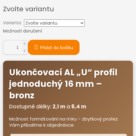
Měrná
Zvolte variantu
cena:
Varianta
Možnosti doručení
Přidat do košíku
Ukončovací AL „U“ profil
jednoduchý 16 mm –
bronz
Dostupné délky:
2,1 m
a
6,4 m
Možnost formátování na míru – zbytkový prořez
Vám přibalíme k objednávce.