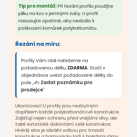
Tip pro montáž:
Při řezání profilu použijte
pilku na kov s jemnými zuby. U profil
nasazujte opatrně, aby nedošlo k
poškození komůrek polykarbonátu.
Řezání na míru:
Profily Vám rádi nařežeme na
požadovanou délku
ZDARMA
. Stačí v
objednávce uvést požadované délky do
pole „✍️
Zadat poznámku pro
prodejce
".
Ukončovací U profily jsou nezbytným
doplňkem každé polykarbonátové konstrukce.
Zajišťují nejen ochranu před vnějšími vlivy, ale
také estetické dokončení celé konstrukce.
Hnědý elox je ideální volbou pro tmavší
konstrukce a harmonicky ladí s hnědými rámy.