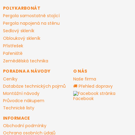
p
a
POLYKARBONÁT
t
Pergola samostatně stojící
í
Pergola napojená na stěnu
Sedlový skleník
Obloukový skleník
Přístřešek
Pařeniště
Zemědělská technika
PORADNA A NÁVODY
O NÁS
Ceníky
Naše firma
Databáze technických pojmů
🚚 Přehled dopravy
Montážní návody
Facebook stránka
Průvodce nákupem
Technické listy
INFORMACE
Obchodní podmínky
Ochrana osobních údajů