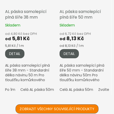
AL páska samolepící
AL páska samolepící
plná šíře 38 mm
plná šíře 50 mm
Skladem
Skladem
od 4,80 Kč bez DPH
od 6,72 Kč bez DPH
5,81 Kč
8,13 Kč
od
od
Měrná
Měrná
5,81 Kč / 1 m
od 8,13 Kč / 1 m
cena:
cena:
DETAIL
DETAIL
AL páska samolepící plná
AL páska samolepící plná
šíře 38 mm - Standardní
šíře 50 mm - Standardní
délka návinu 50 m Pro
délka návinu 50m Pro
tloušťku komůrkového
tloušťku komůrkového
polykarbonátu 16–20 mm •
polykarbonátu 25–32 mm •
Hliníková (stříbrná)
Po 1m
Celá AL páska 50m
Hliníková (stříbrná)
Celá AL páska 50m
Zvolte p
povrchová úprava ℹ️...
povrchová úprava ℹ️
Prodáváno i...
ZOBRAZIT VŠECHNY SOUVISEJÍCÍ PRODUKTY