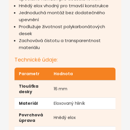
Hnědý elox vhodný pro tmavší konstrukce
Jednoduchá montáž bez dodatečného
upevnění
Prodlužuje životnost polykarbonátových
desek
Zachovává čistotu a transparentnost
materiálu
Technické údaje:
Parametr
Hodnota
Tloušťka
16 mm
desky
Materiál
Eloxovaný hliník
Povrchová
Hnědý elox
úprava