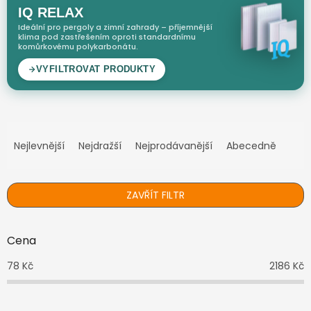
Ř
a
Nejlevnější
Nejdražší
Nejprodávanější
Abecedně
z
e
n
ZAVŘÍT FILTR
í
p
r
Cena
o
d
78
Kč
2186
Kč
u
k