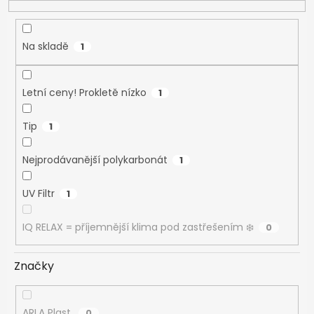
t
ů
Na skladě
1
Letní ceny! Prokletě nízko
1
Tip
1
Nejprodávanější polykarbonát
1
UV Filtr
1
IQ RELAX = příjemnější klima pod zastřešením ❄️
0
Značky
ARLA Plast
0