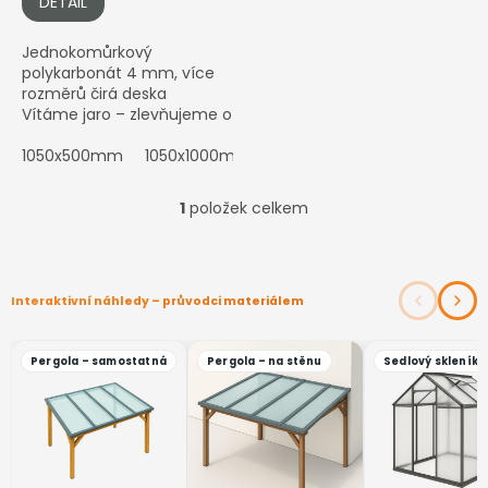
DETAIL
Jednokomůrkový
polykarbonát 4 mm, více
rozměrů čirá deska
Vítáme jaro – zlevňujeme o
dalších 5 % Cena je stabilně
snížená. Stav k --.--.----....
1050x500mm
1050x1000mm
1050x1500mm
1050x200
1
položek celkem
O
v
l
á
d
a
c
í
p
r
v
k
y
v