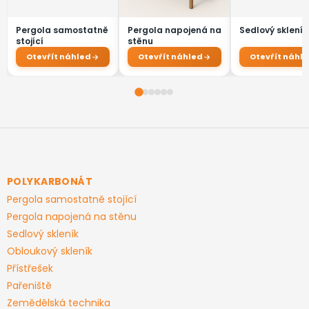
ý
p
i
s
u
Z
á
p
a
POLYKARBONÁT
t
Pergola samostatně stojící
í
Pergola napojená na stěnu
Sedlový skleník
Obloukový skleník
Přístřešek
Pařeniště
Zemědělská technika