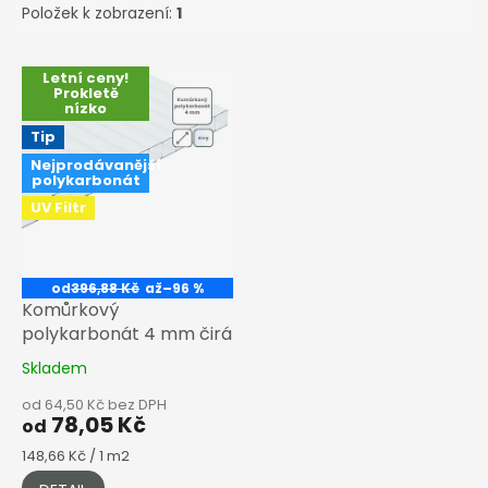
Položek k zobrazení:
1
V
Letní ceny!
ý
Prokletě
nízko
p
i
Tip
s
Nejprodávanější
polykarbonát
p
r
UV Filtr
o
d
u
od
396,88 Kč
až
–96 %
k
Komůrkový
t
polykarbonát 4 mm čirá
ů
Skladem
od 64,50 Kč bez DPH
78,05 Kč
od
Měrná
148,66 Kč / 1 m2
cena: