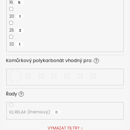
16
5
20
1
25
2
32
1
Komůrkový polykarbonát vhodný pro:
?
Řady
?
IQ RELAX (Prémiový)
0
VYMAZAT FILTRY