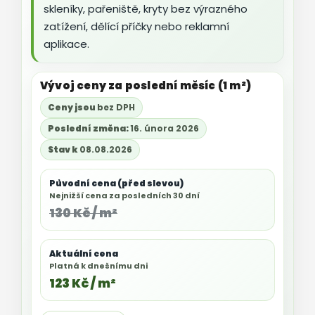
skleníky, pařeniště, kryty bez výrazného
zatížení, dělící příčky nebo reklamní
aplikace.
Vývoj ceny za poslední měsíc (1 m²)
Ceny jsou
bez DPH
Poslední změna:
16. února 2026
Stav k
08.08.2026
Původní cena (před slevou)
Nejnižší cena za posledních 30 dní
130 Kč / m²
Aktuální cena
Platná k dnešnímu dni
123 Kč / m²