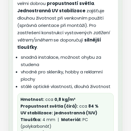
velmi dobrou
propustností světla
.
Jednostranná UV stabilizace
zajišťuje
dlouhou životnost při venkovním použití
(správná orientace při montáži). Pro
zastřešení konstrukcí vystavených
zatížení
větrem/sněhem
se doporučují
silnější
tloušťky
.
snadná instalace, možnost ohybu za
studena
vhodné pro skleníky, hobby a reklamní
plochy
stálé optické vlastnosti, dlouhá životnost
Hmotnost:
cca
0,8 kg/m²
Propustnost světla (čirá):
cca
84 %
UV stabilizace:
jednostranná (1UV)
Tloušťka:
4 mm |
Materiál:
PC
(polykarbonát)