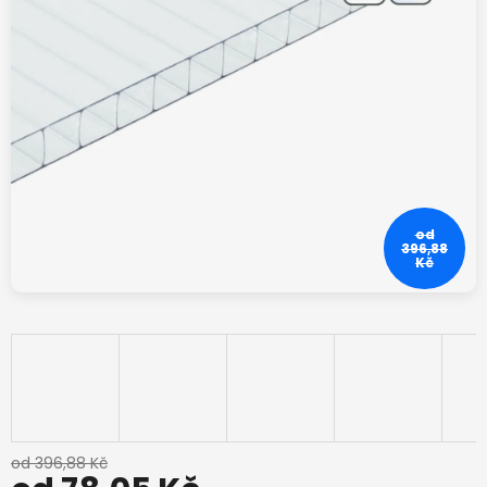
od
396,88
Kč
od 396,88 Kč