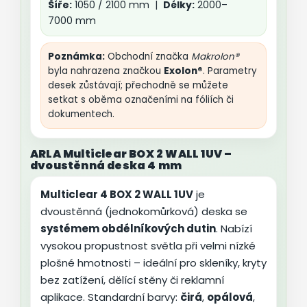
Šíře:
1050 / 2100 mm |
Délky:
2000–
7000 mm
Poznámka:
Obchodní značka
Makrolon®
byla nahrazena značkou
Exolon®
. Parametry
desek zůstávají; přechodně se můžete
setkat s oběma označeními na fóliích či
dokumentech.
ARLA Multiclear BOX 2 WALL 1UV –
dvoustěnná deska 4 mm
Multiclear 4 BOX 2 WALL 1UV
je
dvoustěnná (jednokomůrková) deska se
systémem obdélníkových dutin
. Nabízí
vysokou propustnost světla při velmi nízké
plošné hmotnosti – ideální pro skleníky, kryty
bez zatížení, dělící stěny či reklamní
aplikace. Standardní barvy:
čirá
,
opálová
,