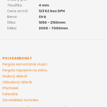
Tloušťka
:
4 mm
Cena za m2
:
123 Kč bez DPH
Barva
:
čirá
Šířka
:
1050 - 2100mm
Délka
:
2000 - 7000mm
Z
á
p
a
POLYKARBONÁT
t
Pergola samostatně stojící
í
Pergola napojená na stěnu
Sedlový skleník
Obloukový skleník
Přístřešek
Pařeniště
Zemědělská technika