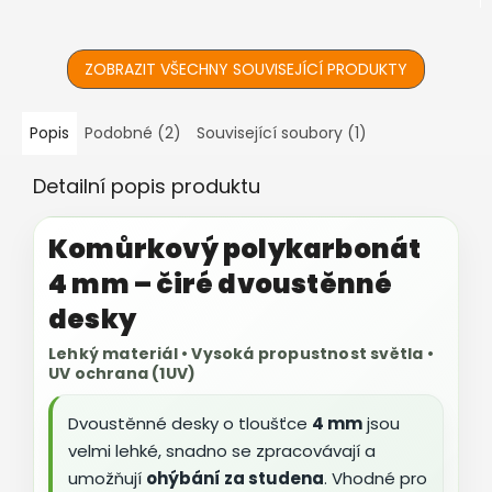
povrchová úprava ℹ️
proti prachu a vlhkosti •...
Prodáváno...
ZOBRAZIT VŠECHNY SOUVISEJÍCÍ PRODUKTY
Popis
Podobné (2)
Související soubory (1)
Detailní popis produktu
Komůrkový polykarbonát
4 mm – čiré dvoustěnné
desky
Lehký materiál • Vysoká propustnost světla •
UV ochrana (1UV)
Dvoustěnné desky o tloušťce
4 mm
jsou
velmi lehké, snadno se zpracovávají a
umožňují
ohýbání za studena
. Vhodné pro