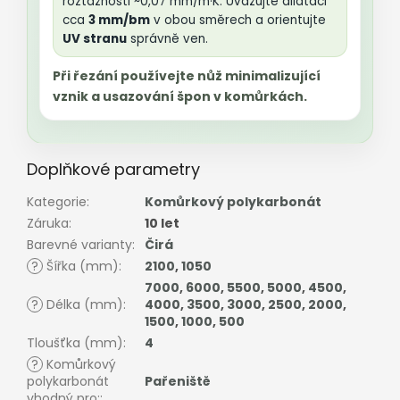
roztažnosti ~0,07 mm/m·K. Uvažujte dilataci
cca
3 mm/bm
v obou směrech a orientujte
UV stranu
správně ven.
Při řezání používejte nůž minimalizující
vznik a usazování špon v komůrkách.
Doplňkové parametry
Kategorie
:
Komůrkový polykarbonát
Záruka
:
10 let
Barevné varianty
:
Čirá
?
Šířka (mm)
:
2100
,
1050
7000
,
6000
,
5500
,
5000
,
4500
,
?
Délka (mm)
:
4000
,
3500
,
3000
,
2500
,
2000
,
1500
,
1000
,
500
Tloušťka (mm)
:
4
?
Komůrkový
polykarbonát
Pařeniště
vhodný pro:
: