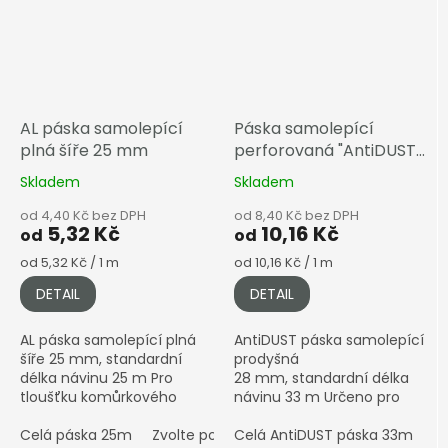
AL páska samolepící
Páska samolepící
plná šíře 25 mm
perforovaná "AntiDUST"
šíře 28 mm
Skladem
Skladem
od 4,40 Kč bez DPH
od 8,40 Kč bez DPH
5,32 Kč
10,16 Kč
od
od
Měrná
Měrná
od 5,32 Kč / 1 m
od 10,16 Kč / 1 m
cena:
cena:
DETAIL
DETAIL
AL páska samolepící plná
AntiDUST páska samolepící
šíře 25 mm, standardní
prodyšná
délka návinu 25 m Pro
28 mm, standardní délka
tloušťku komůrkového
návinu 33 m Určeno pro
polykarbonátu 4–10 mm •
komůrkový polykarbonát
Hliníková (stříbrná)
Celá páska 25m
Zvolte počet metrů
4–10 mm • Prodyšná páska
Celá AntiDUST páska 33m
Z