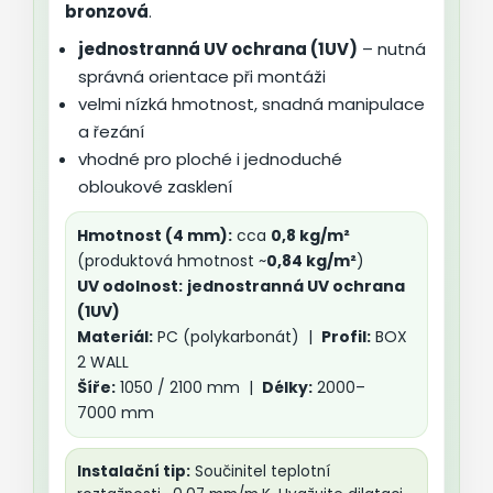
bronzová
.
jednostranná UV ochrana (1UV)
– nutná
správná orientace při montáži
velmi nízká hmotnost, snadná manipulace
a řezání
vhodné pro ploché i jednoduché
obloukové zasklení
Hmotnost (4 mm):
cca
0,8 kg/m²
(produktová hmotnost ~
0,84 kg/m²
)
UV odolnost:
jednostranná UV ochrana
(1UV)
Materiál:
PC (polykarbonát) |
Profil:
BOX
2 WALL
Šíře:
1050 / 2100 mm |
Délky:
2000–
7000 mm
Instalační tip:
Součinitel teplotní