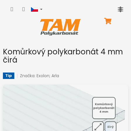
Přejít
na
obsah
NÁKUPNÍ
KOŠÍK
Komůrkový polykarbonát 4 mm
čirá
Značka:
Exolon; Arla
Tip