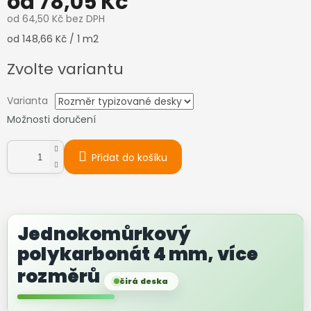
od
78,05 Kč
od
64,50 Kč
bez DPH
Měrná
od 148,66 Kč / 1 m2
cena:
Zvolte variantu
Varianta
Možnosti doručení
Přidat do košíku
Jednokomůrkový
polykarbonát 4 mm, více
rozměrů
čirá deska