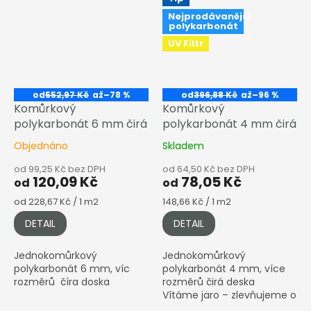
Nejprodávanější
polykarbonát
UV Filtr
od
552,97 Kč
až
–78 %
od
396,88 Kč
až
–96 %
Komůrkový
Komůrkový
polykarbonát 6 mm čirá
polykarbonát 4 mm čirá
Objednáno
Skladem
od 99,25 Kč bez DPH
od 64,50 Kč bez DPH
120,09 Kč
78,05 Kč
od
od
Měrná
Měrná
od 228,67 Kč / 1 m2
148,66 Kč / 1 m2
cena:
cena:
DETAIL
DETAIL
Jednokomůrkový
Jednokomůrkový
polykarbonát 6 mm, víc
polykarbonát 4 mm, více
rozměrů číra doska
rozměrů čirá deska
Vítáme jaro – zlevňujeme o
dalších 5 % Cena je stabilně