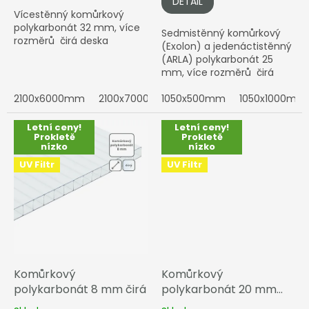
DETAIL
Vícestěnný komůrkový
polykarbonát 32 mm, více
Sedmistěnný komůrkový
rozměrů čirá deska
(Exolon) a jedenáctistěnný
(ARLA) polykarbonát 25
mm, více rozměrů čirá
deska
2100x6000mm
2100x7000mm
1050x500mm
1050x1000mm
Letní ceny!
Letní ceny!
Prokletě
Prokletě
nízko
nízko
UV Filtr
UV Filtr
Komůrkový
Komůrkový
polykarbonát 8 mm čirá
polykarbonát 20 mm
čirá