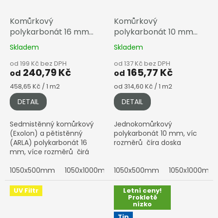
Komůrkový
Komůrkový
polykarbonát 16 mm
polykarbonát 10 mm
čirá
čirá
Skladem
Skladem
od 199 Kč bez DPH
od 137 Kč bez DPH
240,79 Kč
165,77 Kč
od
od
Měrná
Měrná
458,65 Kč / 1 m2
od 314,60 Kč / 1 m2
cena:
cena:
DETAIL
DETAIL
Sedmistěnný komůrkový
Jednokomůrkový
(Exolon) a pětistěnný
polykarbonát 10 mm, víc
(ARLA) polykarbonát 16
rozměrů číra doska
mm, více rozměrů čirá
deska
1050x500mm
1050x1000mm
1050x500mm
1050x1500mm
1050x1000mm
1050x200
UV Filtr
Letní ceny!
Prokletě
nízko
Tip