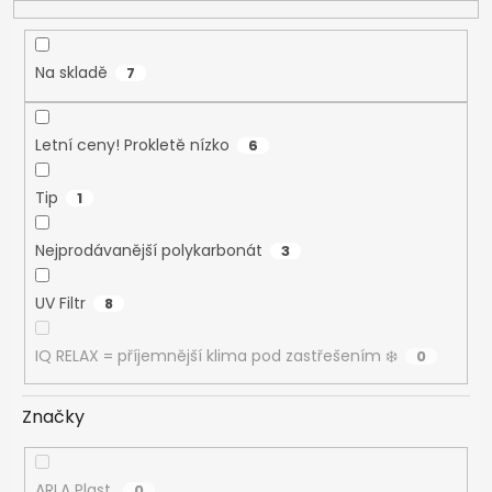
t
ů
Na skladě
7
Letní ceny! Prokletě nízko
6
Tip
1
Nejprodávanější polykarbonát
3
UV Filtr
8
IQ RELAX = příjemnější klima pod zastřešením ❄️
0
Značky
ARLA Plast
0