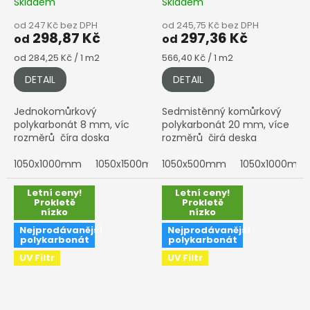
Skladem
Skladem
od 247 Kč bez DPH
od 245,75 Kč bez DPH
298,87 Kč
297,36 Kč
od
od
Měrná
Měrná
od 284,25 Kč / 1 m2
566,40 Kč / 1 m2
cena:
cena:
DETAIL
DETAIL
Jednokomůrkový
Sedmistěnný komůrkový
polykarbonát 8 mm, víc
polykarbonát 20 mm, více
rozměrů číra doska
rozměrů čirá deska
1050x1000mm
1050x1500mm
1050x500mm
1050x2000mm
1050x1000mm
1050x30
Letní ceny!
Letní ceny!
Prokletě
Prokletě
nízko
nízko
Nejprodávanější
Nejprodávanější
polykarbonát
polykarbonát
UV Filtr
UV Filtr