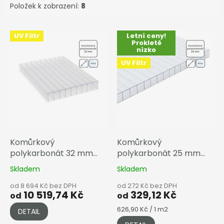
Položek k zobrazení:
8
V
UV Filtr
Letní ceny!
ý
Prokletě
nízko
p
i
UV Filtr
s
p
r
o
d
u
k
Komůrkový
Komůrkový
t
polykarbonát 32 mm
polykarbonát 25 mm
ů
čirá
čirá
Skladem
Skladem
od 8 694 Kč bez DPH
od 272 Kč bez DPH
10 519,74 Kč
329,12 Kč
od
od
Měrná
626,90 Kč / 1 m2
DETAIL
cena: