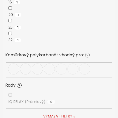
16
1
20
1
25
1
32
1
Komůrkový polykarbonát vhodný pro:
?
Řady
?
IQ RELAX (Prémiový)
0
VYMAZAT FILTRY