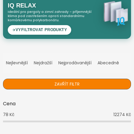
Ř
a
Nejlevnější
Nejdražší
Nejprodávanější
Abecedně
z
e
n
ZAVŘÍT FILTR
í
p
r
Cena
o
d
78
Kč
12274
Kč
u
k