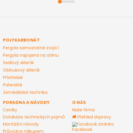
Z
á
p
a
POLYKARBONÁT
t
Pergola samostatně stojící
í
Pergola napojená na stěnu
Sedlový skleník
Obloukový skleník
Přístřešek
Pařeniště
Zemědělská technika
PORADNA A NÁVODY
O NÁS
Ceníky
Naše firma
Databáze technických pojmů
🚚 Přehled dopravy
Montážní návody
Facebook stránka
Průvodce nákupem