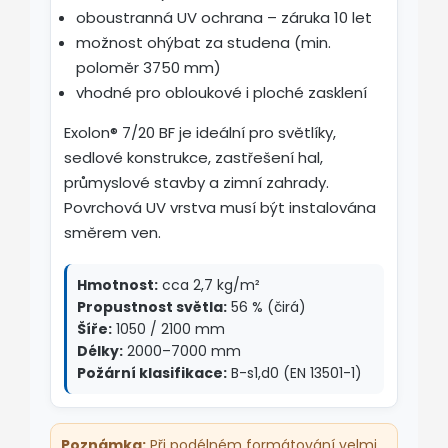
oboustranná UV ochrana – záruka 10 let
možnost ohýbat za studena (min.
poloměr 3750 mm)
vhodné pro obloukové i ploché zasklení
Exolon® 7/20 BF je ideální pro světlíky,
sedlové konstrukce, zastřešení hal,
průmyslové stavby a zimní zahrady.
Povrchová UV vrstva musí být instalována
směrem ven.
Hmotnost:
cca 2,7 kg/m²
Propustnost světla:
56 % (čirá)
Šíře:
1050 / 2100 mm
Délky:
2000–7000 mm
Požární klasifikace:
B-s1,d0 (EN 13501-1)
Poznámka:
Při podélném formátování velmi