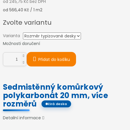
od
245,75 Kč
bez DPH
Měrná
od 566,40 Kč / 1 m2
cena:
Zvolte variantu
Varianta
Možnosti doručení
Přidat do košíku
Sedmistěnný komůrkový
polykarbonát 20 mm, více
rozměrů
čirá deska
Detailní informace