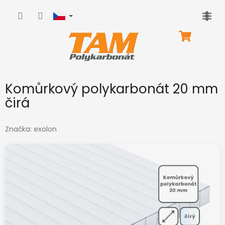
Přejít
na
obsah
NÁKUPNÍ
KOŠÍK
Komůrkový polykarbonát 20 mm
čirá
Značka:
exolon