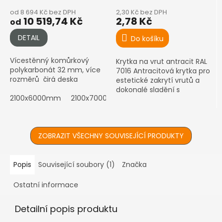
od 8 694 Kč bez DPH
2,30 Kč bez DPH
10 519,74 Kč
2,78 Kč
od
DETAIL
Do košíku
Vícestěnný komůrkový
Krytka na vrut antracit RAL
polykarbonát 32 mm, více
7016 Antracitová krytka pro
rozměrů čirá deska
estetické zakrytí vrutů a
dokonalé sladění s
2100x6000mm
2100x7000mm
konstrukcí
ZOBRAZIT VŠECHNY SOUVISEJÍCÍ PRODUKTY
Popis
Související soubory (1)
Značka
Ostatní informace
Detailní popis produktu