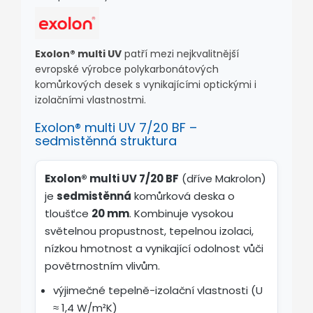
Exolon® multi UV
patří mezi nejkvalitnější
evropské výrobce polykarbonátových
komůrkových desek s vynikajícími optickými i
izolačními vlastnostmi.
Exolon® multi UV 7/20 BF –
sedmistěnná struktura
Exolon® multi UV 7/20 BF
(dříve Makrolon)
je
sedmistěnná
komůrková deska o
tloušťce
20 mm
. Kombinuje vysokou
světelnou propustnost, tepelnou izolaci,
nízkou hmotnost a vynikající odolnost vůči
povětrnostním vlivům.
výjimečné tepelně-izolační vlastnosti (U
≈ 1,4 W/m²K)