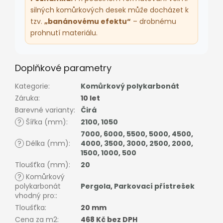
silných komůrkových desek může docházet k
tzv.
„banánovému efektu“
– drobnému
prohnutí materiálu.
Doplňkové parametry
Kategorie
:
Komůrkový polykarbonát
Záruka
:
10 let
Barevné varianty
:
Čirá
?
Šířka (mm)
:
2100
,
1050
7000
,
6000
,
5500
,
5000
,
4500
,
?
Délka (mm)
:
4000
,
3500
,
3000
,
2500
,
2000
,
1500
,
1000
,
500
Tloušťka (mm)
:
20
?
Komůrkový
polykarbonát
Pergola
,
Parkovací přístrešek
vhodný pro:
:
Tloušťka
:
20 mm
Cena za m2
:
468 Kč bez DPH