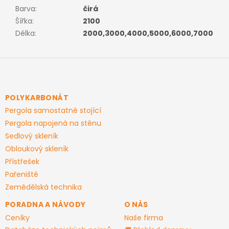
Barva
:
čirá
Šířka
:
2100
Délka
:
2000,3000,4000,5000,6000,7000
Z
á
p
a
POLYKARBONÁT
t
Pergola samostatně stojící
í
Pergola napojená na stěnu
Sedlový skleník
Obloukový skleník
Přístřešek
Pařeniště
Zemědělská technika
PORADNA A NÁVODY
O NÁS
Ceníky
Naše firma