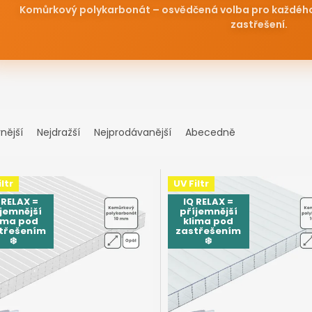
nější
Nejdražší
Nejprodávanější
Abecedně
ltr
UV Filtr
 RELAX =
IQ RELAX =
jemnější
příjemnější
ima pod
klima pod
třešením
zastřešením
❄️
❄️