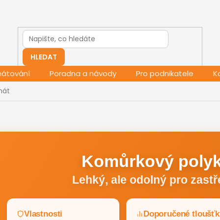
HLEDAT
mátování
Poradna a návody
Pro podnikatele
K
nát