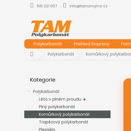
Přejít
515 221 057
info@tamznojmo.cz
na
obsah
Polykarbonát
Přehled Dopravy
For
Domů
Polykarbonát
Komůrkový polykarbo
P
o
Přeskočit
s
Kategorie
kategorie
t
r
Polykarbonát
a
Léto v plném proudu ☀️
n
Plný polykarbonát
n
í
Komůrkový polykarbonát
p
Trapézový polykarbonát
a
Plexisklo