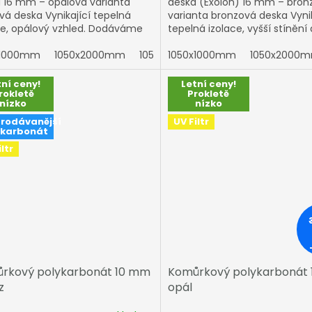
 16 mm – opálová varianta
deska (Exolon) 16 mm – bron
vá deska Vynikající tepelná
varianta bronzová deska Vynik
ce, opálový vzhled. Dodáváme
tepelná izolace, vyšší stínění 
® a MULTICLEAR® (Arla Plast) s...
elegantní bronzový vzhled.
x1000mm
1050x2000mm
1050x3000mm
Dodáváme Exolon®...
1050x1000mm
1050x4000mm
1050x2000
tní ceny!
Letní ceny!
rokletě
Prokletě
nízko
nízko
rodávanější
UV Filtr
ykarbonát
ltr
rkový polykarbonát 10 mm
Komůrkový polykarbonát
z
opál