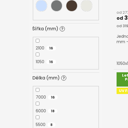
od 27
3
od
Měrn
od 319
Šířka (mm)
?
cena:
Jedno
mm –
2100
16
1050
16
1050
Le
Délka (mm)
?
P
UV Fi
7000
16
6000
18
5500
8