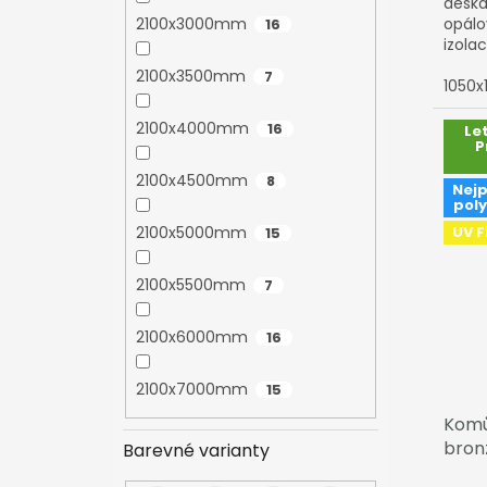
deska
opálo
2100x3000mm
16
izola
Exolon
2100x3500mm
7
1050
2100x4000mm
16
Le
P
2100x4500mm
8
Nejp
pol
UV Fi
2100x5000mm
15
2100x5500mm
7
2100x6000mm
16
2100x7000mm
15
Komů
bron
Barevné varianty