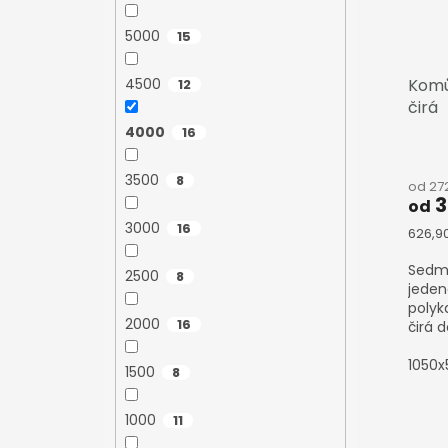
5000
15
4500
Komů
12
čirá
4000
16
3500
8
od 27
3
od
3000
16
Měrn
626,90
cena:
Sedmi
2500
8
jeden
polyk
2000
16
čirá 
1050
1500
8
1000
11