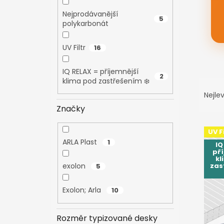
Nejprodávanější
5
polykarbonát
UV Filtr
16
IQ RELAX = příjemnější
2
klima pod zastřešením ❄️
Ř
a
Nejlev
z
Značky
e
V
n
UV Fi
ý
í
ARLA Plast
1
IQ
p
p
pří
i
r
kl
zas
exolon
5
s
o
p
d
Exolon; Arla
r
10
u
o
k
d
t
Rozměr typizované desky