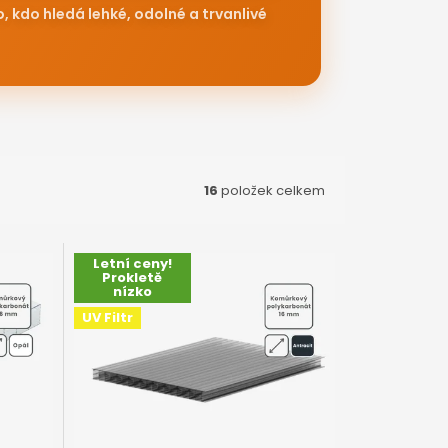
16
položek celkem
Letní ceny!
Prokletě
nízko
UV Filtr