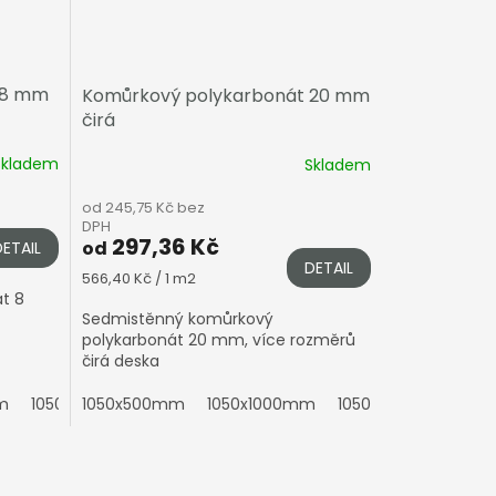
 8 mm
Komůrkový polykarbonát 20 mm
čirá
Skladem
Skladem
od 245,75 Kč bez
DPH
297,36 Kč
od
DETAIL
DETAIL
Měrná
566,40 Kč / 1 m2
cena:
t 8
Sedmistěnný komůrkový
polykarbonát 20 mm, více rozměrů
čirá deska
m
050x2500mm
1050x2000mm
1050x500mm
1050x3000mm
1050x3000mm
1050x1000mm
1050x3500mm
1050x3500mm
1050x1500mm
1050x4000m
1050x
10