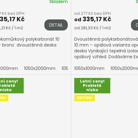
Skladem
7 Kč bez DPH
od 277 Kč bez DPH
35,17 Kč
335,17 Kč
od
DETAIL
á
Měrná
,21 Kč / 1 m2
od 281,33 Kč / 1 m2
cena:
komůrkový polykarbonát 10
Dvoustěnná polykarbonátová
 bronz dvoustěnná deska
10 mm – opálová varianta op
deska Vynikající tepelná izola
opálový vzhled. Dodáváme Ex
MULTICLEAR® (Arla Plast) s
x1000mm
1050x2000mm
1050x3000mm
pětistěnnou...
1050x1000mm
1050x4000mm
1050x2000
tní ceny!
Letní ceny!
rokletě
Prokletě
nízko
nízko
ltr
UV Filtr