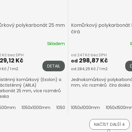
rkový polykarbonát 25 mm
Komůrkový polykarbonát
čirá
Skladem
2 Kč bez DPH
od 247 Kč bez DPH
29,12 Kč
298,87 Kč
od
DETAIL
á
Měrná
 Kč / 1 m2
od 284,25 Kč / 1 m2
cena:
stěnný komůrkový (Exolon) a
Jednokomůrkový polykarboná
áctistěnný (ARLA)
mm, víc rozměrů číra doska
arbonát 25 mm, více rozměrů
deska
x500mm
1050x1000mm
1050x1500mm
1050x1000mm
1050x2000mm
1050x1500m
1
NAČÍST DALŠÍ 4
S