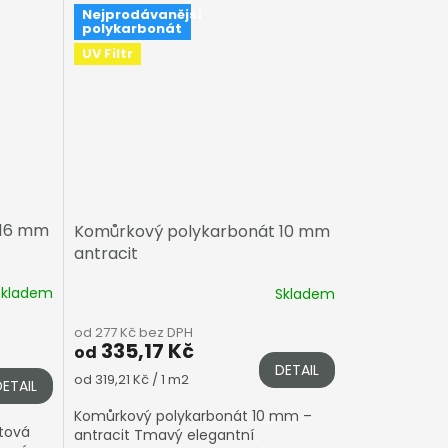
Nejprodávanější
polykarbonát
UV Filtr
 16 mm
Komůrkový polykarbonát 10 mm
antracit
Skladem
Skladem
od 277 Kč bez DPH
335,17 Kč
od
DETAIL
Měrná
od 319,21 Kč / 1 m2
DETAIL
cena:
Komůrkový polykarbonát 10 mm –
tová
antracit Tmavý elegantní