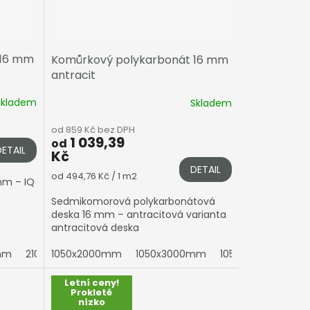
 16 mm
Komůrkový polykarbonát 16 mm
antracit
Skladem
Skladem
od 859 Kč bez DPH
1 039,39
od
DETAIL
Kč
DETAIL
Měrná
od 494,76 Kč / 1 m2
mm – IQ
cena:
Sedmikomorová polykarbonátová
deska 16 mm – antracitová varianta
antracitová deska
mm
2100x7000mm
2100x4000mm
1050x2000mm
2100x5000mm
1050x3000mm
2100x6000mm
1050x4000mm
2100
Letní ceny!
Prokletě
nízko