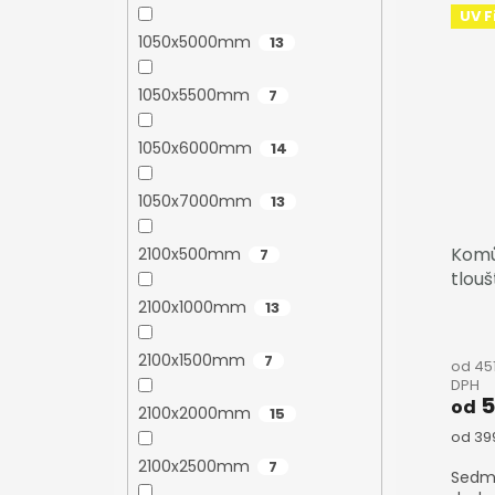
UV Fi
1050x5000mm
13
1050x5500mm
7
1050x6000mm
14
1050x7000mm
13
Komů
2100x500mm
7
tlou
2100x1000mm
13
2100x1500mm
7
od 45
DPH
5
od
2100x2000mm
15
Měrn
od 399
cena:
2100x2500mm
7
Sedm