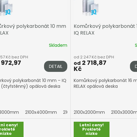
rkový polykarbonát 10 mm
Komůrkový polykarbonát
ELAX
IQ RELAX
Skladem
457 Kč bez DPH
od 2 247 Kč bez DPH
 972,97
2 718,87
od
DETAIL
Kč
kový polykarbonát 10 mm – IQ
Komůrkový polykarbonát 16 
 (čtyřstěnný) opálová deska
RELAX opálová deska
x3000mm
2100x4000mm
2100x5000mm
2100x2000mm
2100x6000mm
2100x3000
tní ceny!
Letní ceny!
rokletě
Prokletě
nízko
nízko