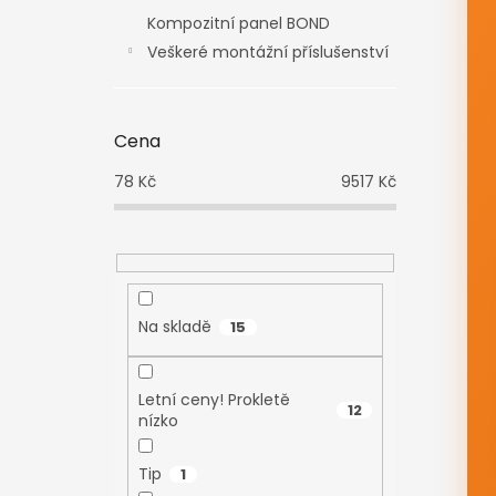
n
Kompozitní panel BOND
e
Veškeré montážní příslušenství
l
Cena
78
Kč
9517
Kč
Na skladě
15
Letní ceny! Prokletě
12
nízko
Tip
1