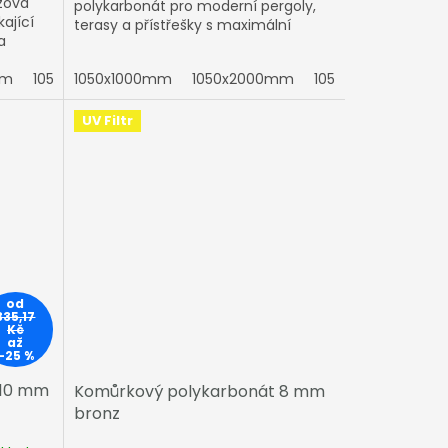
zová
polykarbonát pro moderní pergoly,
ající
terasy a přístřešky s maximální
a
pevností
mm
1050x5000mm
1050x3000mm
1050x1000mm
1050x6000mm
1050x4000mm
1050x2000mm
1050x7000mm
1050x5000mm
1050x3000mm
2100x1000
1050x
1
UV Filtr
od
335,17
Kč
až
–25 %
 10 mm
Komůrkový polykarbonát 8 mm
bronz