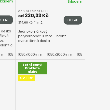
Skladem
Skladem
od 273 Kč bez DPH
330,33 Kč
od
DETAIL
DETAIL
Měrná
314,60 Kč / 1 m2
cena:
 deska
Jednokomůrkový
álová
polykarbonát 8 mm – bronz
ce,
dvoustěnná deska
olon® a
mm
1050x5000mm
1050x3000mm
1050x1000mm
1050x6000mm
1050x4000mm
1050x2000mm
1050x7000mm
1050x5000mm
1050x3000mm
2100x1000
1050x
1
Letní ceny!
Prokletě
nízko
UV Filtr