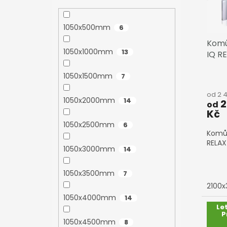
u
ů
k
t
1050x500mm
6
ů
Komů
1050x1000mm
13
IQ R
1050x1500mm
7
od 2 
1050x2000mm
14
2
od
Kč
1050x2500mm
6
Komůr
RELAX
1050x3000mm
14
1050x3500mm
7
2100
1050x4000mm
14
Le
P
1050x4500mm
8