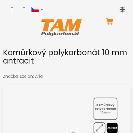
Přejít
na
obsah
NÁKUPNÍ
KOŠÍK
Komůrkový polykarbonát 10 mm
antracit
Značka:
Exolon; Arla