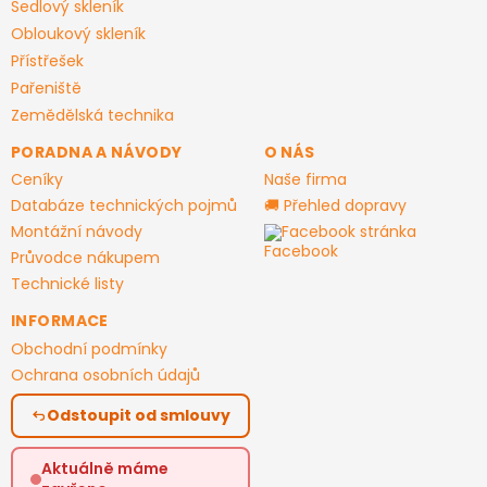
Sedlový skleník
Obloukový skleník
Přístřešek
Pařeniště
Zemědělská technika
PORADNA A NÁVODY
O NÁS
Ceníky
Naše firma
Databáze technických pojmů
🚚 Přehled dopravy
Montážní návody
Facebook stránka
Průvodce nákupem
Technické listy
INFORMACE
Obchodní podmínky
Ochrana osobních údajů
Odstoupit od smlouvy
Aktuálně máme