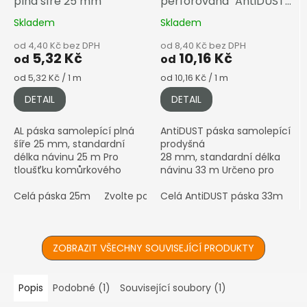
plná šíře 25 mm
perforovaná "AntiDUST"
šíře 28 mm
Skladem
Skladem
od 4,40 Kč bez DPH
od 8,40 Kč bez DPH
5,32 Kč
10,16 Kč
od
od
Měrná
Měrná
od 5,32 Kč / 1 m
od 10,16 Kč / 1 m
cena:
cena:
DETAIL
DETAIL
AL páska samolepící plná
AntiDUST páska samolepící
šíře 25 mm, standardní
prodyšná
délka návinu 25 m Pro
28 mm, standardní délka
tloušťku komůrkového
návinu 33 m Určeno pro
polykarbonátu 4–10 mm •
komůrkový polykarbonát
Hliníková (stříbrná)
Celá páska 25m
Zvolte počet metrů
4–10 mm • Prodyšná páska
Celá AntiDUST páska 33m
Z
povrchová úprava ℹ️
proti prachu a vlhkosti •...
Prodáváno...
ZOBRAZIT VŠECHNY SOUVISEJÍCÍ PRODUKTY
Popis
Podobné (1)
Související soubory (1)