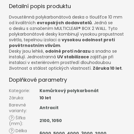
Detailní popis produktu
Dvoustěnná polykarbonátová deska o tloušťce 10 mm
od kvalitních
evropských dodavatelů
. Jedná se
o desku s označením MULTICLEAR® BOX 2 WALL. Tyto
polykarbonátové desky kombinují vysokou propustnost
světla, tepelnou izolaci a
vysokou odolnost proti
povětrnostním vlivům
.
Desky jsou lehké,
odolné proti nárazu
a snadno se
instalují. Jednostranná
UV stabilizace
zajišťuje při
instalaci v exteriérovém prostředí dlouhodoubou
životnost a stálost optických vlastností.
Záruka 10 let
.
Doplňkové parametry
Kategorie
:
Komůrkový polykarbonát
Záruka
:
10 let
Barevné
Antracit
varianty
:
?
Šířka
2100
,
1050
(mm)
:
?
Délka
6000
,
5000
,
4000
,
3000
,
2000