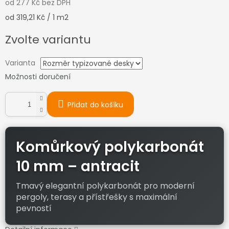
od
277 Kč
bez DPH
Měrná
od 319,21 Kč / 1 m2
cena:
Zvolte variantu
Varianta
Možnosti doručení
Přidat do košíku
Komůrkový polykarbonát
10 mm – antracit
Tmavý elegantní polykarbonát pro moderní
pergoly, terasy a přístřešky s maximální
pevností