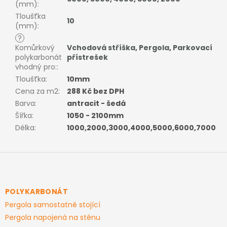
(mm)
:
Tloušťka
10
(mm)
:
?
Komůrkový
Vchodová stříška
,
Pergola
,
Parkovací
polykarbonát
přístrešek
vhodný pro:
:
Tloušťka
:
10mm
Cena za m2
:
288 Kč bez DPH
Barva
:
antracit - šedá
Šířka
:
1050 - 2100mm
Délka
:
1000,2000,3000,4000,5000,6000,7000
Z
á
p
a
POLYKARBONÁT
t
Pergola samostatně stojící
í
Pergola napojená na stěnu