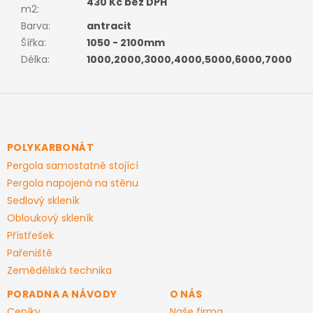
430 Kč bez DPH
m2
:
Barva
:
antracit
Šířka
:
1050 - 2100mm
Délka
:
1000,2000,3000,4000,5000,6000,7000
Z
á
p
a
POLYKARBONÁT
t
Pergola samostatně stojící
í
Pergola napojená na stěnu
Sedlový skleník
Obloukový skleník
Přístřešek
Pařeniště
Zemědělská technika
PORADNA A NÁVODY
O NÁS
Ceníky
Naše firma