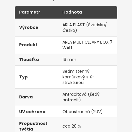
Parametr
Hodnota
ARLA PLAST (Švédsko/
Výrobce
Česko)
ARLA MULTICLEAR® BOX 7
Produkt
WALL
Tloušťka
16 mm
Sedmistěnný
Typ
komůrkový s X-
strukturou
Antracitová (šedý
Barva
antracit)
UV ochrana
Oboustranná (2UV)
Propustnost
cca 20 %
světla