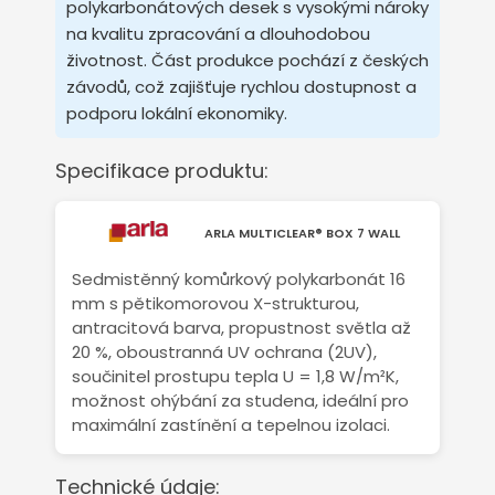
polykarbonátových desek s vysokými nároky
na kvalitu zpracování a dlouhodobou
životnost. Část produkce pochází z českých
závodů, což zajišťuje rychlou dostupnost a
podporu lokální ekonomiky.
Specifikace produktu:
ARLA MULTICLEAR® BOX 7 WALL
Sedmistěnný komůrkový polykarbonát 16
mm s pětikomorovou X-strukturou,
antracitová barva, propustnost světla až
20 %, oboustranná UV ochrana (2UV),
součinitel prostupu tepla U = 1,8 W/m²K,
možnost ohýbání za studena, ideální pro
maximální zastínění a tepelnou izolaci.
Technické údaje: