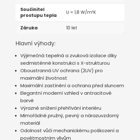
Součinitel
U = 1,8 W/m²K
prostupu tepla
Záruka
10 let
Hlavní výhody:
Výjimečná tepelná a zvuková izolace díky
sedmistěnné konstrukci s X-strukturou
Oboustranná UV ochrana (2UV) pro
maximální životnost
Maximální zastínění a ochrana před sluncem
Elegantní moderní vzhled v antracitové
barvě
Výrazné snížení přehřívání interiéru
Mimořádně pružný, pevný a nárazuvzdorný
materiál
Odolnost vůči mechanickému poškození a
povětrnostním vlivům