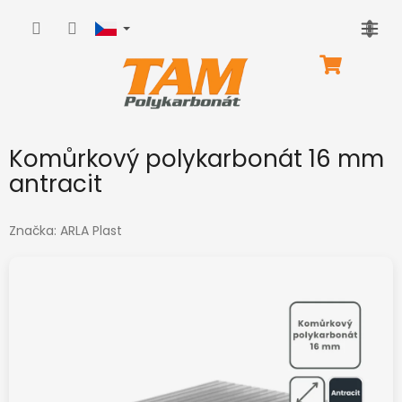
Přejít
na
obsah
NÁKUPNÍ
KOŠÍK
Komůrkový polykarbonát 16 mm
antracit
Značka:
ARLA Plast