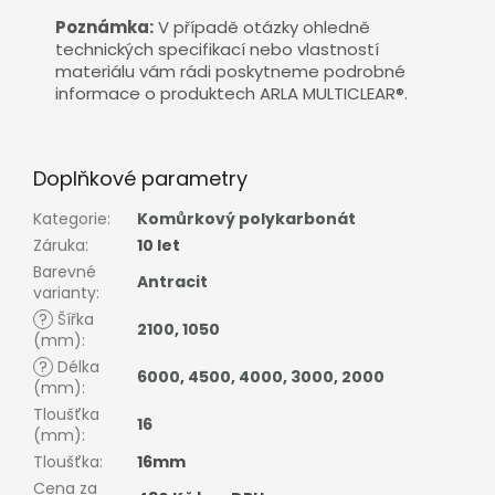
Poznámka:
V případě otázky ohledně
technických specifikací nebo vlastností
materiálu vám rádi poskytneme podrobné
informace o produktech ARLA MULTICLEAR®.
Doplňkové parametry
Kategorie
:
Komůrkový polykarbonát
Záruka
:
10 let
Barevné
Antracit
varianty
:
?
Šířka
2100
,
1050
(mm)
:
?
Délka
6000
,
4500
,
4000
,
3000
,
2000
(mm)
:
Tloušťka
16
(mm)
:
Tloušťka
:
16mm
Cena za