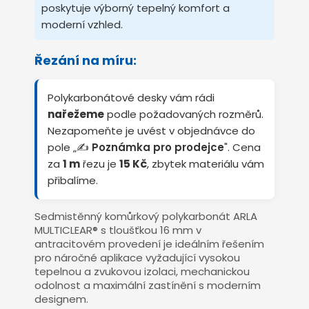
poskytuje výborný tepelný komfort a
moderní vzhled.
Řezání na míru:
Polykarbonátové desky vám rádi
nařežeme
podle požadovaných rozměrů.
Nezapomeňte je uvést v objednávce do
pole „✍️
Poznámka pro prodejce
". Cena
za
1 m
řezu je
15 Kč
, zbytek materiálu vám
přibalíme.
Sedmistěnný komůrkový polykarbonát ARLA
MULTICLEAR® s tloušťkou 16 mm v
antracitovém provedení je ideálním řešením
pro náročné aplikace vyžadující vysokou
tepelnou a zvukovou izolaci, mechanickou
odolnost a maximální zastínění s moderním
designem.