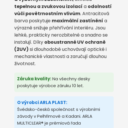
tepelnou a zvukovou izolací
a
odolností
vůči povětrnostním vlivům
. Antracitová
barva poskytuje
maximální zastínění
a
výrazně snižuje přehřívání interiéru. Jsou
lehké, prakticky nerozbitelné a snadno se
instalují. Díky
oboustranné UV ochraně
(2UV)
si dlouhodobě uchovávají optické i
mechanické vlastnosti a zaručují dlouhou
životnost.
Záruka kvality:
Na všechny desky
poskytuje výrobce záruku 10 let.
O výrobci ARLA PLAST:
Švédsko-česká společnost s výrobními
závody v Pelhřimově a Kadani. ARLA
MULTICLEAR® je prémiová řada