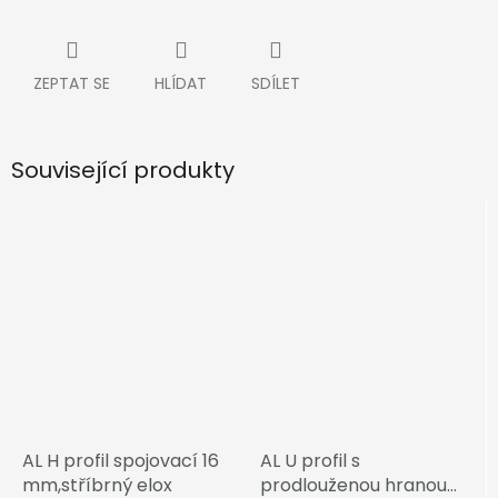
ZEPTAT SE
HLÍDAT
SDÍLET
Související produkty
AL H profil spojovací 16
AL U profil s
mm,stříbrný elox
prodlouženou hranou