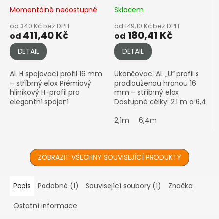
16mm, stříbrný elox
Momentálně nedostupné
Skladem
od 340 Kč bez DPH
od 149,10 Kč bez DPH
411,40 Kč
180,41 Kč
od
od
DETAIL
DETAIL
AL H spojovací profil 16 mm
Ukončovací AL „U“ profil s
– stříbrný elox Prémiový
prodlouženou hranou 16
hliníkový H-profil pro
mm – stříbrný elox
elegantní spojení
Dostupné délky: 2,1 m a 6,4
polykarbonátových desek o
m Varianta s prodlouženou
tloušťce 16 mm
hranou – ideální pro boční
2,1m
6,4m
Upozornění: Eloxované
uzavření desky s lepším...
hliníkové...
ZOBRAZIT VŠECHNY SOUVISEJÍCÍ PRODUKTY
Popis
Podobné (1)
Související soubory (1)
Značka
Ostatní informace