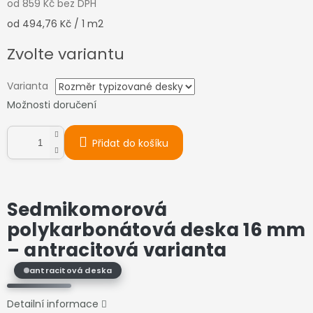
od
859 Kč
bez DPH
Měrná
od 494,76 Kč / 1 m2
cena:
Zvolte variantu
Varianta
Možnosti doručení
Přidat do košíku
Sedmikomorová
polykarbonátová deska 16 mm
–
antracitová varianta
antracitová deska
Detailní informace