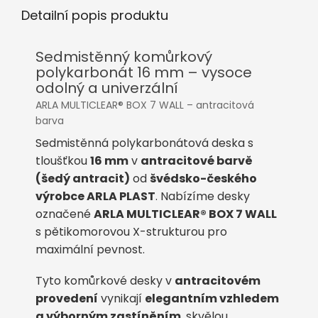
Detailní popis produktu
Sedmistěnný komůrkový
polykarbonát 16 mm – vysoce
odolný a univerzální
ARLA MULTICLEAR® BOX 7 WALL – antracitová
barva
Sedmistěnná polykarbonátová deska s
tloušťkou
16 mm
v
antracitové barvě
(šedý antracit)
od
švédsko-českého
výrobce ARLA PLAST
. Nabízíme desky
označené
ARLA MULTICLEAR® BOX 7 WALL
s pětikomorovou X-strukturou pro
maximální pevnost.
Tyto komůrkové desky v
antracitovém
provedení
vynikají
elegantním vzhledem
a výborným zastíněním
, skvělou