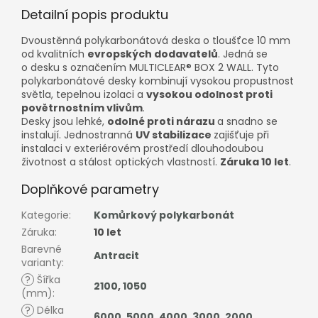
Detailní popis produktu
Dvoustěnná polykarbonátová deska o tloušťce 10 mm
od kvalitních
evropských dodavatelů
. Jedná se
o desku s označením MULTICLEAR® BOX 2 WALL. Tyto
polykarbonátové desky kombinují vysokou propustnost
světla, tepelnou izolaci a
vysokou odolnost proti
povětrnostním vlivům
.
Desky jsou lehké,
odolné proti nárazu
a snadno se
instalují. Jednostranná
UV stabilizace
zajišťuje při
instalaci v exteriérovém prostředí dlouhodoubou
životnost a stálost optických vlastností.
Záruka 10 let
.
Doplňkové parametry
Kategorie
:
Komůrkový polykarbonát
Záruka
:
10 let
Barevné
Antracit
varianty
:
?
Šířka
2100
,
1050
(mm)
:
?
Délka
6000
,
5000
,
4000
,
3000
,
2000