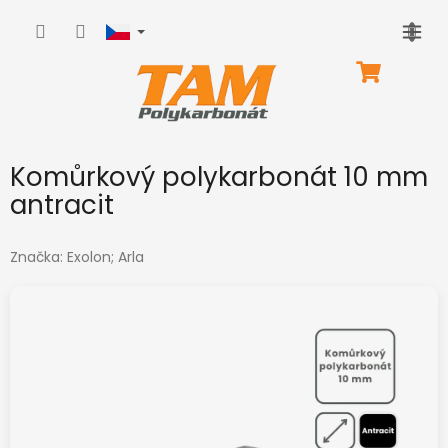
Přejít
na
obsah
NÁKUPNÍ
KOŠÍK
Komůrkový polykarbonát 10 mm
antracit
Značka:
Exolon; Arla