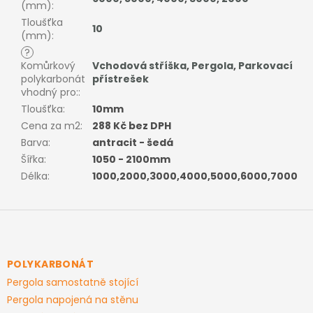
(mm)
:
Tloušťka
10
(mm)
:
?
Komůrkový
Vchodová stříška
,
Pergola
,
Parkovací
polykarbonát
přístrešek
vhodný pro:
:
Tloušťka
:
10mm
Cena za m2
:
288 Kč bez DPH
Barva
:
antracit - šedá
Šířka
:
1050 - 2100mm
Délka
:
1000,2000,3000,4000,5000,6000,7000
Z
á
p
a
POLYKARBONÁT
t
Pergola samostatně stojící
í
Pergola napojená na stěnu