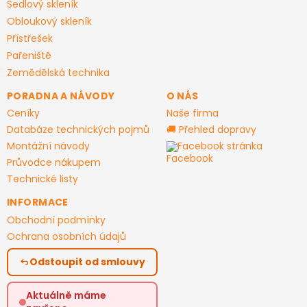
Sedlový skleník
Obloukový skleník
Přístřešek
Pařeniště
Zemědělská technika
PORADNA A NÁVODY
O NÁS
Ceníky
Naše firma
Databáze technických pojmů
🚚 Přehled dopravy
Montážní návody
Facebook stránka
Průvodce nákupem
Technické listy
INFORMACE
Obchodní podmínky
Ochrana osobních údajů
Odstoupit od smlouvy
Aktuálně máme