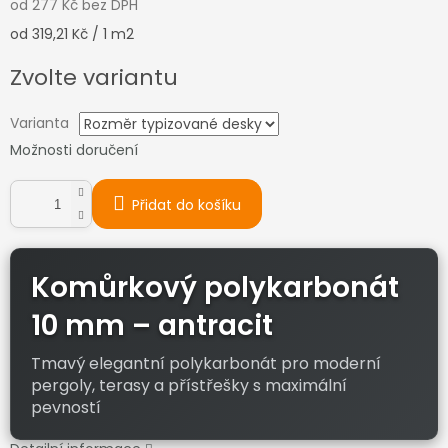
od
277 Kč
bez DPH
Měrná
od 319,21 Kč / 1 m2
cena:
Zvolte variantu
Varianta
Možnosti doručení
Přidat do košíku
Komůrkový polykarbonát
10 mm – antracit
Tmavý elegantní polykarbonát pro moderní
pergoly, terasy a přístřešky s maximální
pevností