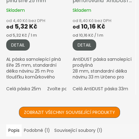
plná šíře 25 mm
perforovaná "AntiDUST"
šíře 28 mm
Skladem
Skladem
od 4,40 Kč bez DPH
od 8,40 Kč bez DPH
5,32 Kč
10,16 Kč
od
od
Měrná
Měrná
od 5,32 Kč / 1 m
od 10,16 Kč / 1 m
cena:
cena:
DETAIL
DETAIL
AL páska samolepící plná
AntiDUST páska samolepící
šíře 25 mm, standardní
prodyšná
délka návinu 25 m Pro
28 mm, standardní délka
tloušťku komůrkového
návinu 33 m Určeno pro
polykarbonátu 4–10 mm •
komůrkový polykarbonát
Hliníková (stříbrná)
Celá páska 25m
Zvolte počet metrů
4–10 mm • Prodyšná páska
Celá AntiDUST páska 33m
Z
povrchová úprava ℹ️
proti prachu a vlhkosti •...
Prodáváno...
ZOBRAZIT VŠECHNY SOUVISEJÍCÍ PRODUKTY
Popis
Podobné (1)
Související soubory (1)