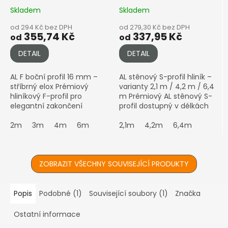
Skladem
Skladem
od 294 Kč bez DPH
od 279,30 Kč bez DPH
355,74 Kč
337,95 Kč
od
od
DETAIL
DETAIL
AL F boční profil 16 mm –
AL stěnový S-profil hliník –
stříbrný elox Prémiový
varianty 2,1 m / 4,2 m / 6,4
hliníkový F-profil pro
m Prémiový AL stěnový S-
elegantní zakončení
profil dostupný v délkách
polykarbonátových desek o
2,1 m, 4,2 m a 6,4 m. Na
tloušťce 16 mm
2m
3m
4m
6m
přání Vám profil
2,1m
4,2m
6,4m
Upozornění: Eloxované
individuálně...
hliníkové...
ZOBRAZIT VŠECHNY SOUVISEJÍCÍ PRODUKTY
Popis
Podobné (1)
Související soubory (1)
Značka
Ostatní informace