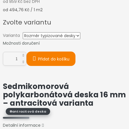
od
859 Kč
bez DPH
Měrná
od 494,76 Kč / 1 m2
cena:
Zvolte variantu
Varianta
Možnosti doručení
Přidat do košíku
Sedmikomorová
polykarbonátová deska 16 mm
–
antracitová varianta
antracitová deska
Detailní informace