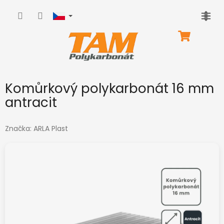
Přejít
na
obsah
NÁKUPNÍ
KOŠÍK
Komůrkový polykarbonát 16 mm
antracit
Značka:
ARLA Plast