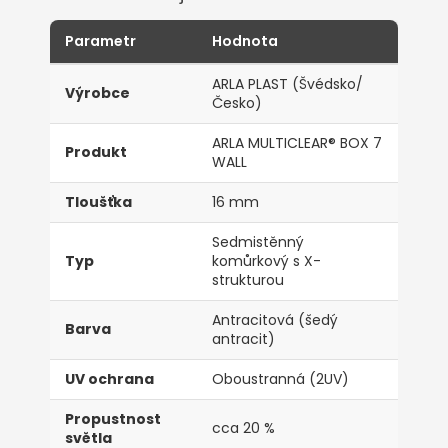
Parametr
Hodnota
ARLA PLAST (Švédsko/
Výrobce
Česko)
ARLA MULTICLEAR® BOX 7
Produkt
WALL
Tloušťka
16 mm
Sedmistěnný
Typ
komůrkový s X-
strukturou
Antracitová (šedý
Barva
antracit)
UV ochrana
Oboustranná (2UV)
Propustnost
cca 20 %
světla