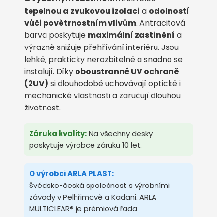
tepelnou a zvukovou izolací
a
odolností
vůči povětrnostním vlivům
. Antracitová
barva poskytuje
maximální zastínění
a
výrazně snižuje přehřívání interiéru. Jsou
lehké, prakticky nerozbitelné a snadno se
instalují. Díky
oboustranné UV ochraně
(2UV)
si dlouhodobě uchovávají optické i
mechanické vlastnosti a zaručují dlouhou
životnost.
Záruka kvality:
Na všechny desky
poskytuje výrobce záruku 10 let.
O výrobci ARLA PLAST:
Švédsko-česká společnost s výrobními
závody v Pelhřimově a Kadani. ARLA
MULTICLEAR® je prémiová řada