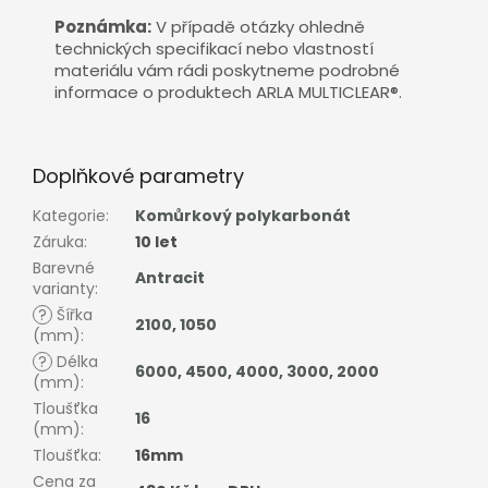
Poznámka:
V případě otázky ohledně
technických specifikací nebo vlastností
materiálu vám rádi poskytneme podrobné
informace o produktech ARLA MULTICLEAR®.
Doplňkové parametry
Kategorie
:
Komůrkový polykarbonát
Záruka
:
10 let
Barevné
Antracit
varianty
:
?
Šířka
2100
,
1050
(mm)
:
?
Délka
6000
,
4500
,
4000
,
3000
,
2000
(mm)
:
Tloušťka
16
(mm)
:
Tloušťka
:
16mm
Cena za