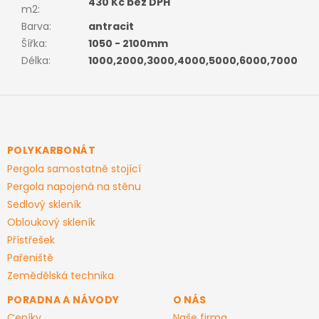
430 Kč bez DPH
m2
:
Barva
:
antracit
Šířka
:
1050 - 2100mm
Délka
:
1000,2000,3000,4000,5000,6000,7000
Z
á
p
a
POLYKARBONÁT
t
Pergola samostatně stojící
í
Pergola napojená na stěnu
Sedlový skleník
Obloukový skleník
Přístřešek
Pařeniště
Zemědělská technika
PORADNA A NÁVODY
O NÁS
Ceníky
Naše firma