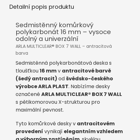
Detailní popis produktu
Sedmistěnný komůrkový
polykarbonát 16 mm – vysoce
odolný a univerzální
ARLA MULTICLEAR® BOX 7 WALL – antracitová
barva
Sedmistěnná polykarbonátová deska s
tloušťkou
16 mm
v
antracitové barvě
(šedý antracit)
od
švédsko-českého
výrobce ARLA PLAST
. Nabízíme desky
označené
ARLA MULTICLEAR® BOX 7 WALL
s pětikomorovou X-strukturou pro
maximální pevnost.
Tyto komůrkové desky v
antracitovém
provedení
vynikají
elegantním vzhledem
a výborným zastíněním
, skvělou