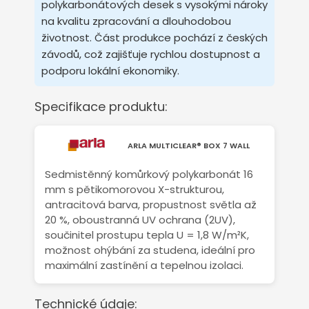
polykarbonátových desek s vysokými nároky
na kvalitu zpracování a dlouhodobou
životnost. Část produkce pochází z českých
závodů, což zajišťuje rychlou dostupnost a
podporu lokální ekonomiky.
Specifikace produktu:
ARLA MULTICLEAR® BOX 7 WALL
Sedmistěnný komůrkový polykarbonát 16
mm s pětikomorovou X-strukturou,
antracitová barva, propustnost světla až
20 %, oboustranná UV ochrana (2UV),
součinitel prostupu tepla U = 1,8 W/m²K,
možnost ohýbání za studena, ideální pro
maximální zastínění a tepelnou izolaci.
Technické údaje: