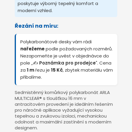
poskytuje výborný tepelný komfort a
moderní vzhled.
Řezání na míru:
Polykarbonátové desky vám rádi
nařežeme
podle požadovaných rozměrů.
Nezapomeňte je uvést v objednávce do
pole „✍️
Poznámka pro prodejce
". Cena
za
1 m
řezu je
15 Kč
, zbytek materiálu vám
přibalíme.
Sedmistěnný komůrkový polykarbonát ARLA
MULTICLEAR® s tloušťkou 16 mm v
antracitovém provedení je ideálním řešením
pro náročné aplikace vyžadující vysokou
tepelnou a zvukovou izolaci, mechanickou
odolnost a maximální zastínění s moderním
designem.