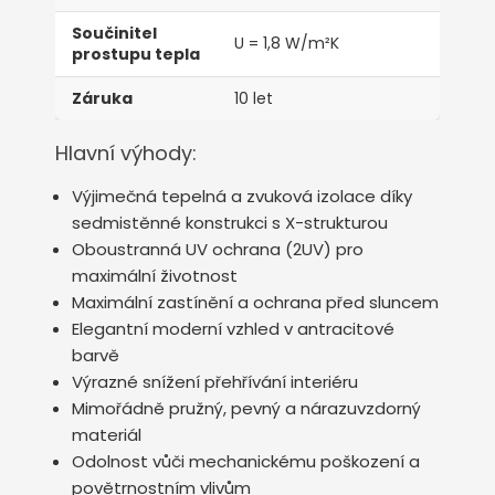
Součinitel
U = 1,8 W/m²K
prostupu tepla
Záruka
10 let
Hlavní výhody:
Výjimečná tepelná a zvuková izolace díky
sedmistěnné konstrukci s X-strukturou
Oboustranná UV ochrana (2UV) pro
maximální životnost
Maximální zastínění a ochrana před sluncem
Elegantní moderní vzhled v antracitové
barvě
Výrazné snížení přehřívání interiéru
Mimořádně pružný, pevný a nárazuvzdorný
materiál
Odolnost vůči mechanickému poškození a
povětrnostním vlivům