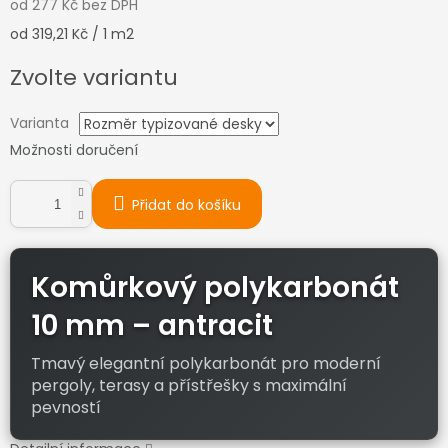
od
277 Kč
bez DPH
Měrná
od 319,21 Kč / 1 m2
cena:
Zvolte variantu
Varianta
Možnosti doručení
Přidat do košíku
Komůrkový polykarbonát
10 mm – antracit
Tmavý elegantní polykarbonát pro moderní
pergoly, terasy a přístřešky s maximální
pevností