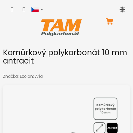
Přejít
na
obsah
NÁKUPNÍ
KOŠÍK
Komůrkový polykarbonát 10 mm
antracit
Značka:
Exolon; Arla