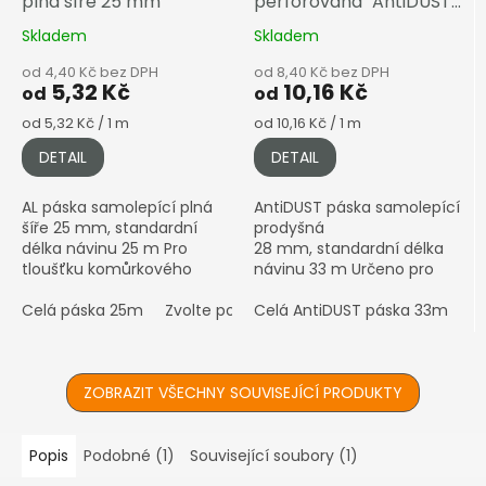
plná šíře 25 mm
perforovaná "AntiDUST"
šíře 28 mm
Skladem
Skladem
od 4,40 Kč bez DPH
od 8,40 Kč bez DPH
5,32 Kč
10,16 Kč
od
od
Měrná
Měrná
od 5,32 Kč / 1 m
od 10,16 Kč / 1 m
cena:
cena:
DETAIL
DETAIL
AL páska samolepící plná
AntiDUST páska samolepící
šíře 25 mm, standardní
prodyšná
délka návinu 25 m Pro
28 mm, standardní délka
tloušťku komůrkového
návinu 33 m Určeno pro
polykarbonátu 4–10 mm •
komůrkový polykarbonát
Hliníková (stříbrná)
Celá páska 25m
Zvolte počet metrů
4–10 mm • Prodyšná páska
Celá AntiDUST páska 33m
Z
povrchová úprava ℹ️
proti prachu a vlhkosti •...
Prodáváno...
ZOBRAZIT VŠECHNY SOUVISEJÍCÍ PRODUKTY
Popis
Podobné (1)
Související soubory (1)