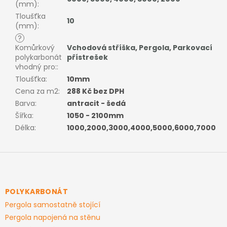
(mm)
:
Tloušťka
10
(mm)
:
?
Komůrkový
Vchodová stříška
,
Pergola
,
Parkovací
polykarbonát
přístrešek
vhodný pro:
:
Tloušťka
:
10mm
Cena za m2
:
288 Kč bez DPH
Barva
:
antracit - šedá
Šířka
:
1050 - 2100mm
Délka
:
1000,2000,3000,4000,5000,6000,7000
Z
á
p
a
POLYKARBONÁT
t
Pergola samostatně stojící
í
Pergola napojená na stěnu