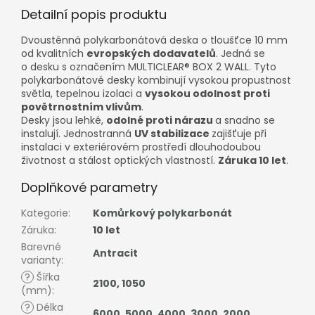
Detailní popis produktu
Dvoustěnná polykarbonátová deska o tloušťce 10 mm
od kvalitních
evropských dodavatelů
. Jedná se
o desku s označením MULTICLEAR® BOX 2 WALL. Tyto
polykarbonátové desky kombinují vysokou propustnost
světla, tepelnou izolaci a
vysokou odolnost proti
povětrnostním vlivům
.
Desky jsou lehké,
odolné proti nárazu
a snadno se
instalují. Jednostranná
UV stabilizace
zajišťuje při
instalaci v exteriérovém prostředí dlouhodoubou
životnost a stálost optických vlastností.
Záruka 10 let
.
Doplňkové parametry
Kategorie
:
Komůrkový polykarbonát
Záruka
:
10 let
Barevné
Antracit
varianty
:
?
Šířka
2100
,
1050
(mm)
:
?
Délka
6000
,
5000
,
4000
,
3000
,
2000