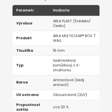
Parametr
Hodnota
ARLA PLAST (Švédsko/
Výrobce
Česko)
ARLA MULTICLEAR® BOX 7
Produkt
WALL
Tloušťka
16 mm
Sedmistěnný
Typ
komůrkový s X-
strukturou
Antracitová (šedý
Barva
antracit)
UV ochrana
Oboustranná (2UV)
Propustnost
cca 20 %
světla