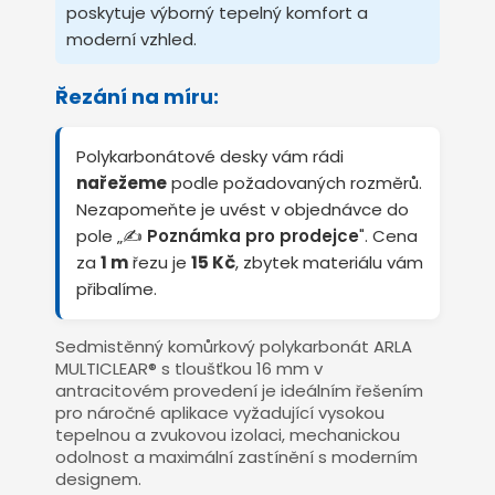
poskytuje výborný tepelný komfort a
moderní vzhled.
Řezání na míru:
Polykarbonátové desky vám rádi
nařežeme
podle požadovaných rozměrů.
Nezapomeňte je uvést v objednávce do
pole „✍️
Poznámka pro prodejce
". Cena
za
1 m
řezu je
15 Kč
, zbytek materiálu vám
přibalíme.
Sedmistěnný komůrkový polykarbonát ARLA
MULTICLEAR® s tloušťkou 16 mm v
antracitovém provedení je ideálním řešením
pro náročné aplikace vyžadující vysokou
tepelnou a zvukovou izolaci, mechanickou
odolnost a maximální zastínění s moderním
designem.