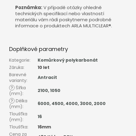
Poznámka:
V případě otázky ohledně
technických specifikací nebo vlastností
materiálu vám rádi poskytneme podrobné
informace o produktech ARLA MULTICLEAR®.
Doplňkové parametry
Kategorie
:
Komůrkový polykarbonát
Záruka
:
10 let
Barevné
Antracit
varianty
:
?
Šířka
2100
,
1050
(mm)
:
?
Délka
6000
,
4500
,
4000
,
3000
,
2000
(mm)
:
Tloušťka
16
(mm)
:
Tloušťka
:
16mm
Cena za