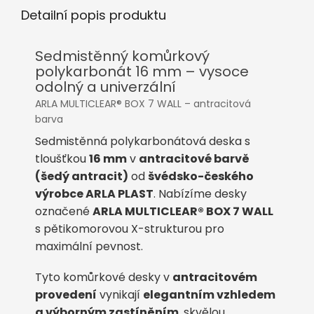
Detailní popis produktu
Sedmistěnný komůrkový
polykarbonát 16 mm – vysoce
odolný a univerzální
ARLA MULTICLEAR® BOX 7 WALL – antracitová
barva
Sedmistěnná polykarbonátová deska s
tloušťkou
16 mm
v
antracitové barvě
(šedý antracit)
od
švédsko-českého
výrobce ARLA PLAST
. Nabízíme desky
označené
ARLA MULTICLEAR® BOX 7 WALL
s pětikomorovou X-strukturou pro
maximální pevnost.
Tyto komůrkové desky v
antracitovém
provedení
vynikají
elegantním vzhledem
a výborným zastíněním
, skvělou