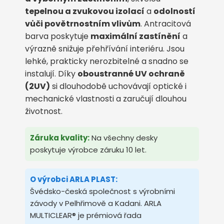
tepelnou a zvukovou izolací
a
odolností
vůči povětrnostním vlivům
. Antracitová
barva poskytuje
maximální zastínění
a
výrazně snižuje přehřívání interiéru. Jsou
lehké, prakticky nerozbitelné a snadno se
instalují. Díky
oboustranné UV ochraně
(2UV)
si dlouhodobě uchovávají optické i
mechanické vlastnosti a zaručují dlouhou
životnost.
Záruka kvality:
Na všechny desky
poskytuje výrobce záruku 10 let.
O výrobci ARLA PLAST:
Švédsko-česká společnost s výrobními
závody v Pelhřimově a Kadani. ARLA
MULTICLEAR® je prémiová řada