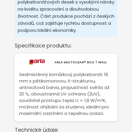
polykarbonátových desek s vysokými nároky
na kvalitu zpracování a dlouhodobou
životnost. Část produkce pochází z českých
závodů, což zajišťuje rychlou dostupnost a
podporu lokální ekonomiky.
Specifikace produktu:
ARLA MULTICLEAR® BOX 7 WALL
Sedmistěnný komůrkový polykarbonát 16
mm s pětikomorovou X-strukturou,
antracitová barva, propustnost světla až
20 %, oboustranná UV ochrana (2UV),
součinitel prostupu tepla U = 1,8 W/m²K,
možnost ohýbání za studena, ideální pro
maximální zastínění a tepelnou izolaci.
Technické údaje: