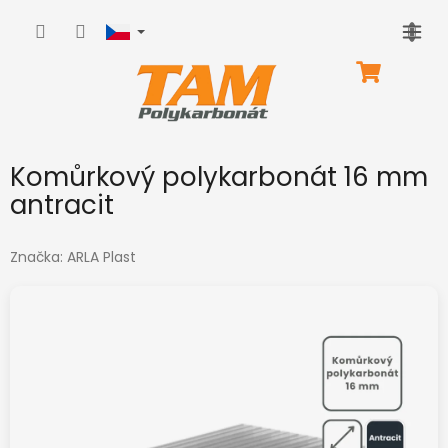
Přejít
na
obsah
NÁKUPNÍ
KOŠÍK
Komůrkový polykarbonát 16 mm
antracit
Značka:
ARLA Plast