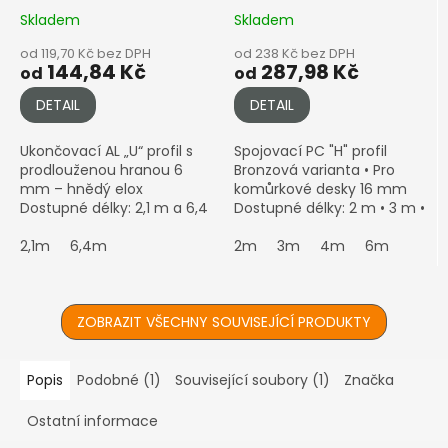
6mm, hnědý elox
Skladem
Skladem
od 119,70 Kč bez DPH
od 238 Kč bez DPH
144,84 Kč
287,98 Kč
od
od
DETAIL
DETAIL
Ukončovací AL „U“ profil s
Spojovací PC "H" profil
prodlouženou hranou 6
Bronzová varianta • Pro
mm – hnědý elox
komůrkové desky 16 mm
Dostupné délky: 2,1 m a 6,4
Dostupné délky: 2 m • 3 m •
m Možnost formátování na
4 m • 6 m Spojuje dvě
míru – zbytkový prořez
2,1m
6,4m
6mm desky bez viditelného
2m
3m
4m
6m
Vám přibalíme k
přechodu • UV stabilní •...
objednávce....
ZOBRAZIT VŠECHNY SOUVISEJÍCÍ PRODUKTY
Popis
Podobné (1)
Související soubory (1)
Značka
Ostatní informace