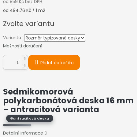
od
859 Kč
bez DPH
Měrná
od 494,76 Kč / 1 m2
cena:
Zvolte variantu
Varianta
Možnosti doručení
Přidat do košíku
Sedmikomorová
polykarbonátová deska 16 mm
–
antracitová varianta
antracitová deska
Detailní informace