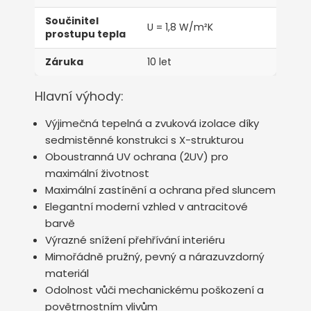
Součinitel
U = 1,8 W/m²K
prostupu tepla
Záruka
10 let
Hlavní výhody:
Výjimečná tepelná a zvuková izolace díky
sedmistěnné konstrukci s X-strukturou
Oboustranná UV ochrana (2UV) pro
maximální životnost
Maximální zastínění a ochrana před sluncem
Elegantní moderní vzhled v antracitové
barvě
Výrazné snížení přehřívání interiéru
Mimořádně pružný, pevný a nárazuvzdorný
materiál
Odolnost vůči mechanickému poškození a
povětrnostním vlivům