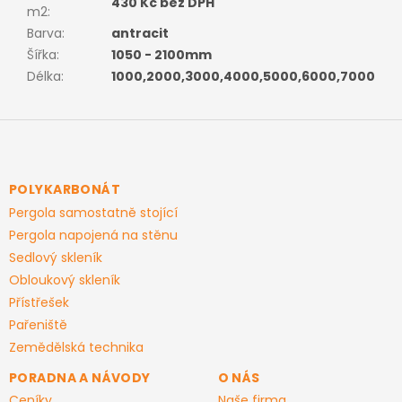
430 Kč bez DPH
m2
:
Barva
:
antracit
Šířka
:
1050 - 2100mm
Délka
:
1000,2000,3000,4000,5000,6000,7000
Z
á
p
a
POLYKARBONÁT
t
Pergola samostatně stojící
í
Pergola napojená na stěnu
Sedlový skleník
Obloukový skleník
Přístřešek
Pařeniště
Zemědělská technika
PORADNA A NÁVODY
O NÁS
Ceníky
Naše firma