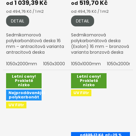
1 039,39 Kč
519,70 Kč
od
od
Měrná
Měrná
od 494,76 Kč / 1 m2
od 494,76 Kč / 1 m2
cena:
cena:
DETAIL
DETAIL
Sedmikomorová
Sedmikomorová
polykarbonátová deska 16
polykarbonátová deska
mm – antracitová varianta
(Exolon) 16 mm – bronzová
antracitová deska
varianta bronzová deska
Vynikající tepelná izolace,
1050x2000mm
1050x3000mm
vyšší stínění a elegantní
1050x1000mm
1050x4000mm
1050x2000m
1050x4
bronzový vzhled.
Dodáváme Exolon®...
Letní ceny!
Letní ceny!
Prokletě
Prokletě
nízko
nízko
Nejprodávanější
UV Filtr
polykarbonát
UV Filtr
od
335,17 Kč
až
–25 %