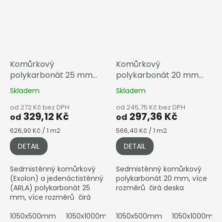
Komůrkový
Komůrkový
polykarbonát 25 mm
polykarbonát 20 mm
čirá
čirá
Skladem
Skladem
od 272 Kč bez DPH
od 245,75 Kč bez DPH
329,12 Kč
297,36 Kč
od
od
Měrná
Měrná
626,90 Kč / 1 m2
566,40 Kč / 1 m2
cena:
cena:
DETAIL
DETAIL
Sedmistěnný komůrkový
Sedmistěnný komůrkový
(Exolon) a jedenáctistěnný
polykarbonát 20 mm, více
(ARLA) polykarbonát 25
rozměrů čirá deska
mm, více rozměrů čirá
deska
1050x500mm
1050x1000mm
1050x500mm
1050x1500mm
1050x1000mm
1050x200