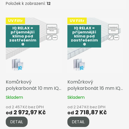
Položek k zobrazení:
12
V
UV Filtr
UV Filtr
ý
IQ RELAX =
IQ RELAX =
p
příjemnější
příjemnější
i
klima pod
klima pod
zastřešením
zastřešením
s
❄️
❄️
p
r
o
d
u
k
Komůrkový
Komůrkový
t
polykarbonát 10 mm IQ
polykarbonát 16 mm IQ
ů
RELAX
RELAX
Skladem
Skladem
od 2 457 Kč bez DPH
od 2 247 Kč bez DPH
2 972,97 Kč
2 718,87 Kč
od
od
DETAIL
DETAIL