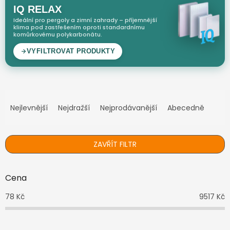
Ř
a
Nejlevnější
Nejdražší
Nejprodávanější
Abecedně
z
e
n
ZAVŘÍT FILTR
í
p
r
Cena
o
d
78
Kč
9517
Kč
u
k