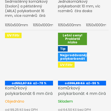
Sedmistěnný komůrkový
Jednokomůrkový
(Exolon) a pětistěnný
polykarbonát 10 mm, víc
(ARLA) polykarbonát 16
rozměrů číra doska
mm, více rozměrů čirá
deska
1050x500mm
1050x1000mm
1050x500mm
1050x1500mm
1050x1000mm
1050x200
UV Filtr
Letní ceny!
Prokletě
nízko
Tip
Nejprodávanější
polykarbonát
UV Filtr
od
552,97 Kč
až
–78 %
od
396,88 Kč
až
–96 %
Komůrkový
Komůrkový
polykarbonát 6 mm čirá
polykarbonát 4 mm čirá
Objednáno
Skladem
od 99,25 Kč bez DPH
od 64,50 Kč bez DPH