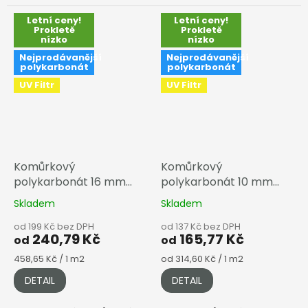
Letní ceny!
Letní ceny!
Prokletě
Prokletě
nízko
nízko
Nejprodávanější
Nejprodávanější
polykarbonát
polykarbonát
UV Filtr
UV Filtr
Komůrkový
Komůrkový
polykarbonát 16 mm
polykarbonát 10 mm
čirá
čirá
Skladem
Skladem
od 199 Kč bez DPH
od 137 Kč bez DPH
240,79 Kč
165,77 Kč
od
od
Měrná
Měrná
458,65 Kč / 1 m2
od 314,60 Kč / 1 m2
cena:
cena:
DETAIL
DETAIL