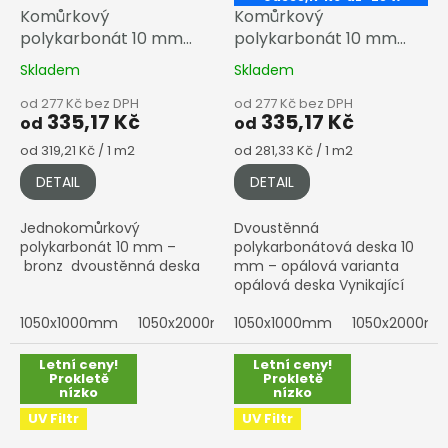
Komůrkový
Komůrkový
polykarbonát 10 mm
polykarbonát 10 mm
bronz
opál
Skladem
Skladem
od 277 Kč bez DPH
od 277 Kč bez DPH
335,17 Kč
335,17 Kč
od
od
Měrná
Měrná
od 319,21 Kč / 1 m2
od 281,33 Kč / 1 m2
cena:
cena:
DETAIL
DETAIL
Jednokomůrkový
Dvoustěnná
polykarbonát 10 mm –
polykarbonátová deska 10
bronz dvoustěnná deska
mm – opálová varianta
opálová deska Vynikající
tepelná izolace, opálový
1050x1000mm
1050x2000mm
vzhled. Dodáváme Exolon®
1050x1000mm
1050x3000mm
1050x2000m
1050x4
a MULTICLEAR® (Arla Plast) s
pětistěnnou...
Letní ceny!
Letní ceny!
Prokletě
Prokletě
nízko
nízko
UV Filtr
UV Filtr