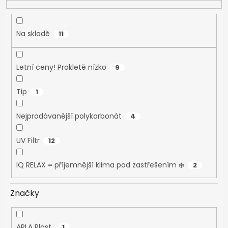
t
ů
Na skladě
11
Letní ceny! Prokletě nízko
9
Tip
1
Nejprodávanější polykarbonát
4
UV Filtr
12
IQ RELAX = příjemnější klima pod zastřešením ❄️
2
Značky
ARLA Plast
1