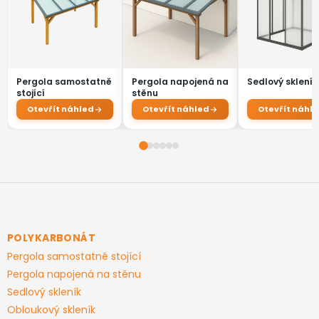
v
k
y
v
ý
p
i
s
u
Z
á
p
a
POLYKARBONÁT
t
Pergola samostatně stojící
í
Pergola napojená na stěnu
Sedlový skleník
Obloukový skleník