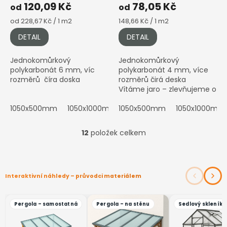
120,09 Kč
78,05 Kč
od
od
Měrná
Měrná
od 228,67 Kč / 1 m2
148,66 Kč / 1 m2
cena:
cena:
DETAIL
DETAIL
Jednokomůrkový
Jednokomůrkový
polykarbonát 6 mm, víc
polykarbonát 4 mm, více
rozměrů číra doska
rozměrů čirá deska
Vítáme jaro – zlevňujeme o
dalších 5 % Cena je stabilně
1050x500mm
1050x1000mm
snížená. Stav k --.--.----....
1050x500mm
1050x1500mm
1050x1000mm
1050x200
12
položek celkem
O
v
l
á
d
a
c
í
p
r