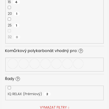
16
4
20
1
25
1
32
0
Komůrkový polykarbonát vhodný pro:
?
Řady
?
IQ RELAX (Prémiový)
2
VYMAZAT FILTRY