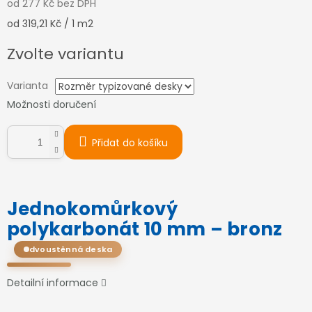
od
277 Kč
bez DPH
Měrná
od 319,21 Kč / 1 m2
cena:
Zvolte variantu
Varianta
Možnosti doručení
Přidat do košíku
Jednokomůrkový
polykarbonát 10 mm – bronz
dvoustěnná deska
Detailní informace