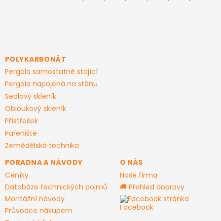
Z
á
p
a
POLYKARBONÁT
t
Pergola samostatně stojící
í
Pergola napojená na stěnu
Sedlový skleník
Obloukový skleník
Přístřešek
Pařeniště
Zemědělská technika
PORADNA A NÁVODY
O NÁS
Ceníky
Naše firma
Databáze technických pojmů
🚚 Přehled dopravy
Montážní návody
Facebook stránka
Průvodce nákupem