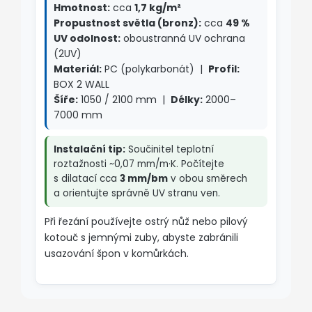
Hmotnost:
cca
1,7 kg/m²
Propustnost světla (bronz):
cca
49 %
UV odolnost:
oboustranná UV ochrana
(2UV)
Materiál:
PC (polykarbonát) |
Profil:
BOX 2 WALL
Šíře:
1050 / 2100 mm |
Délky:
2000–
7000 mm
Instalační tip:
Součinitel teplotní
roztažnosti ~0,07 mm/m·K. Počítejte
s dilatací cca
3 mm/bm
v obou směrech
a orientujte správně UV stranu ven.
Při řezání používejte ostrý nůž nebo pilový
kotouč s jemnými zuby, abyste zabránili
usazování špon v komůrkách.