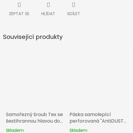
ZEPTAT SE
HLÍDAT
SDÍLET
Související produkty
Samořezný šroub Tex se
Páska samolepící
šestihrannou hlavou do
perforovaná "AntiDUST"
kovové konstrukce
šíře 45 mm
Skladem
Skladem