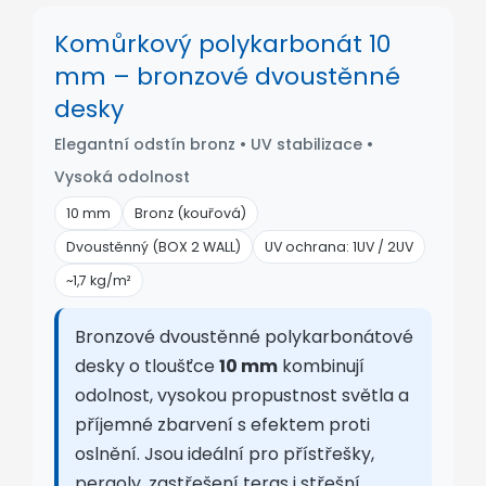
Komůrkový polykarbonát 10
mm – bronzové dvoustěnné
desky
Elegantní odstín bronz • UV stabilizace •
Vysoká odolnost
10 mm
Bronz (kouřová)
Dvoustěnný (BOX 2 WALL)
UV ochrana: 1UV / 2UV
~1,7 kg/m²
Bronzové dvoustěnné polykarbonátové
desky o tloušťce
10 mm
kombinují
odolnost, vysokou propustnost světla a
příjemné zbarvení s efektem proti
oslnění. Jsou ideální pro přístřešky,
pergoly, zastřešení teras i střešní