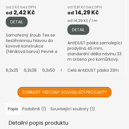
od 2 Kč bez DPH
od 11,81 Kč bez DPH
2,42 Kč
14,29 Kč
od
od
Měrná
od 14,29 Kč / 1 m
DETAIL
cena:
DETAIL
Samořezný šroub Tex se
šestihrannou hlavou do
AntiDUST páska samolepící
kovové konstrukce
prodyšná 45 mm,
(hliníková barva) Pevné a
standardní délka návinu 33
spolehlivé připevnění
m Určeno pro komůrkový
polykarbonátu ke kovové
polykarbonát 25–32 mm •
konstrukci.
6,3x25
6,3x38
6,3x50
6,3x60
Prodyšná páska proti
Celá AntiDUST páska 33m
Z
prachu a vlhkosti •
Samolepicí...
ZOBRAZIT VŠECHNY SOUVISEJÍCÍ PRODUKTY
Popis
Podobné (1)
Související soubory (1)
Detailní popis produktu