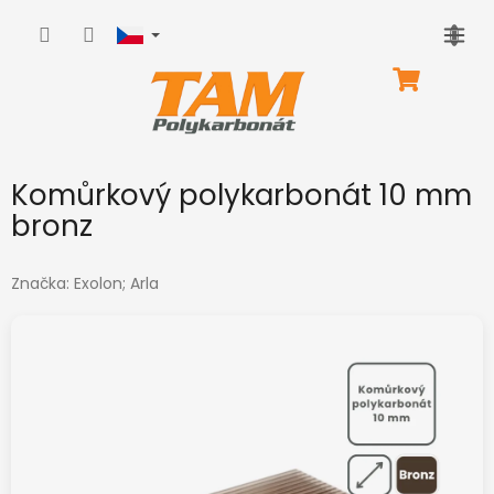
Přejít
na
obsah
NÁKUPNÍ
KOŠÍK
Komůrkový polykarbonát 10 mm
bronz
Značka:
Exolon; Arla