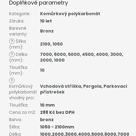
Doplňkové parametry
Kategorie
:
Komůrkový polykarbonát
Záruka
:
10 let
Barevné
Bronz
varianty
:
?
Šířka
2100
,
1050
(mm)
:
?
Délka
7000
,
6000
,
5000
,
4500
,
4000
,
3000
,
(mm)
:
2000
,
1000
Tloušťka
10
(mm)
:
?
Komůrkový
Vchodová stříška
,
Pergola
,
Parkovací
polykarbonát
přístrešek
vhodný pro:
:
Tloušťka
:
10 mm
Cena za m2
:
288 Kč bez DPH
Barva
:
bronz
Šířka
:
1050 - 2100mm
Délka
:
1000,2000,3000,4000,5000,6000,7000