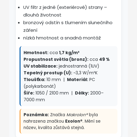
UV filtr z jedné (exteriérové) strany –
dlouhá životnost
bronzový odstín s tlumením slunečního
záření
nízká hmotnost a snadná montáž
Hmotnost:
cca
1,7 kg/m²
Propustnost světla (bronz):
cca
49 %
UV stabilizace:
jednostranná (1UV)
Tepelný prostup (U):
~3,3 W/m²K
Tloušťka:
10 mm |
Materiál:
PC
(polykarbonát)
Šíře:
1050 / 2100 mm |
Délky:
2000–
7000 mm
Poznámka:
Značka
Makrolon®
byla
nahrazena značkou
Exolon®
. Mění se
název, kvalita zůstává stejná.