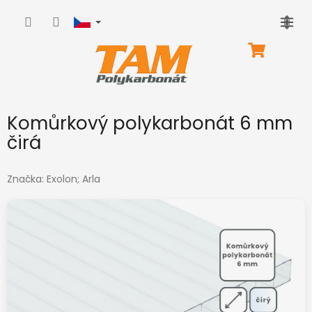
Přejít
na
obsah
NÁKUPNÍ
KOŠÍK
Komůrkový polykarbonát 6 mm
čirá
Značka:
Exolon; Arla