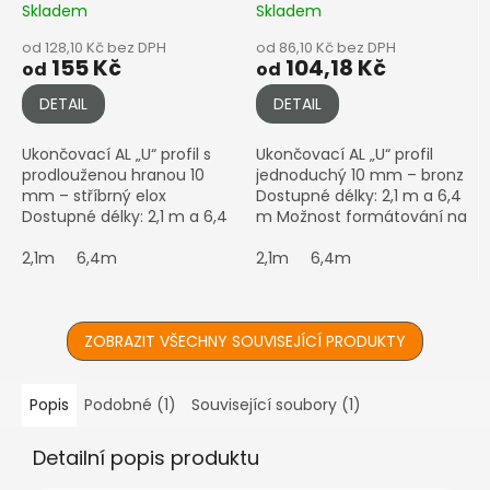
10mm, stříbrný elox
Skladem
Skladem
od 128,10 Kč bez DPH
od 86,10 Kč bez DPH
155 Kč
104,18 Kč
od
od
DETAIL
DETAIL
Ukončovací AL „U“ profil s
Ukončovací AL „U“ profil
prodlouženou hranou 10
jednoduchý 10 mm – bronz
mm – stříbrný elox
Dostupné délky: 2,1 m a 6,4
Dostupné délky: 2,1 m a 6,4
m Možnost formátování na
m Varianta s prodlouženou
míru – zbytkový prořez
hranou – ideální pro boční
2,1m
6,4m
Vám přibalíme k
2,1m
6,4m
uzavření desky s lepším...
objednávce. Barva: bronz –
RAL...
ZOBRAZIT VŠECHNY SOUVISEJÍCÍ PRODUKTY
Popis
Podobné (1)
Související soubory (1)
Detailní popis produktu