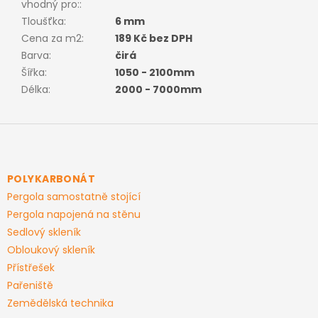
vhodný pro:
:
Tloušťka
:
6 mm
Cena za m2
:
189 Kč bez DPH
Barva
:
čirá
Šířka
:
1050 - 2100mm
Délka
:
2000 - 7000mm
Z
á
p
a
POLYKARBONÁT
t
Pergola samostatně stojící
í
Pergola napojená na stěnu
Sedlový skleník
Obloukový skleník
Přístřešek
Pařeniště
Zemědělská technika