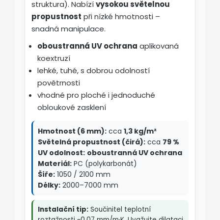
struktura). Nabízí
vysokou světelnou
propustnost
při nízké hmotnosti –
snadná manipulace.
oboustranná UV ochrana
aplikovaná
koextruzí
lehké, tuhé, s dobrou odolností
povětrnosti
vhodné pro ploché i jednoduché
obloukové zasklení
Hmotnost (6 mm):
cca
1,3 kg/m²
Světelná propustnost (čirá):
cca
79 %
UV odolnost:
oboustranná UV ochrana
Materiál:
PC (polykarbonát)
Šíře:
1050 / 2100 mm
Délky:
2000–7000 mm
Instalační tip:
Součinitel teplotní
roztažnosti ~0,07 mm/m·K. Uvažujte dilataci