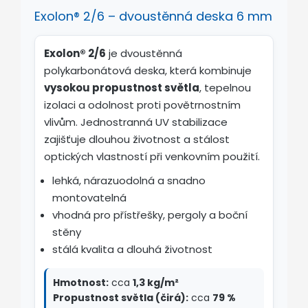
Exolon® 2/6 – dvoustěnná deska 6 mm
Exolon® 2/6
je dvoustěnná
polykarbonátová deska, která kombinuje
vysokou propustnost světla
, tepelnou
izolaci a odolnost proti povětrnostním
vlivům. Jednostranná UV stabilizace
zajišťuje dlouhou životnost a stálost
optických vlastností při venkovním použití.
lehká, nárazuodolná a snadno
montovatelná
vhodná pro přístřešky, pergoly a boční
stěny
stálá kvalita a dlouhá životnost
Hmotnost:
cca
1,3 kg/m²
Propustnost světla (čirá):
cca
79 %