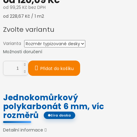
od
120,09 Kč
od
99,25 Kč
bez DPH
Měrná
od 228,67 Kč / 1 m2
cena:
Zvolte variantu
Varianta
Možnosti doručení
Přidat do košíku
Jednokomůrkový
polykarbonát 6 mm, víc
rozměrů
číra doska
Detailní informace