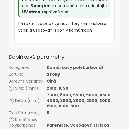
cca
3 mm/bm
v obou směrech a orientujte
UV stranu
správně ven.
Při řezání se používá nůž, který minimalizuje
vznik a usazování špon v komůrkách.
Doplňkové parametry
Kategorie
:
Komůrkový polykarbonát
Záruka
:
2 roky
Barevné varianty
:
Čirá
?
Šířka (mm)
:
2100
,
1050
7000
,
6000
,
5500
,
5000
,
4500
,
?
Délka (mm)
:
4000
,
3500
,
3000
,
2500
,
2000
,
1500
,
1000
,
500
Tloušťka (mm)
:
6
?
Komůrkový
polykarbonát
Pařeniště
,
Vchodová stříška