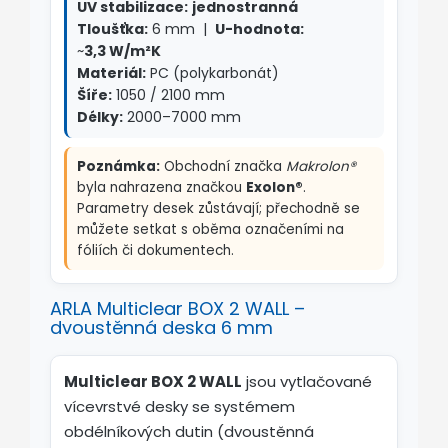
UV stabilizace:
jednostranná
Tloušťka:
6 mm |
U-hodnota:
~
3,3 W/m²K
Materiál:
PC (polykarbonát)
Šíře:
1050 / 2100 mm
Délky:
2000–7000 mm
Poznámka:
Obchodní značka
Makrolon®
byla nahrazena značkou
Exolon®
.
Parametry desek zůstávají; přechodně se
můžete setkat s oběma označeními na
fóliích či dokumentech.
ARLA Multiclear BOX 2 WALL –
dvoustěnná deska 6 mm
Multiclear BOX 2 WALL
jsou vytlačované
vícevrstvé desky se systémem
obdélníkových dutin (dvoustěnná