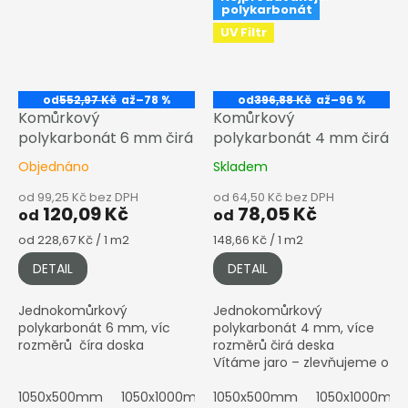
polykarbonát
UV Filtr
od
552,97 Kč
až
–78 %
od
396,88 Kč
až
–96 %
Komůrkový
Komůrkový
polykarbonát 6 mm čirá
polykarbonát 4 mm čirá
Objednáno
Skladem
od 99,25 Kč bez DPH
od 64,50 Kč bez DPH
120,09 Kč
78,05 Kč
od
od
Měrná
Měrná
od 228,67 Kč / 1 m2
148,66 Kč / 1 m2
cena:
cena:
DETAIL
DETAIL
Jednokomůrkový
Jednokomůrkový
polykarbonát 6 mm, víc
polykarbonát 4 mm, více
rozměrů číra doska
rozměrů čirá deska
Vítáme jaro – zlevňujeme o
dalších 5 % Cena je stabilně
1050x500mm
1050x1000mm
snížená. Stav k --.--.----....
1050x500mm
1050x1500mm
1050x1000mm
1050x200