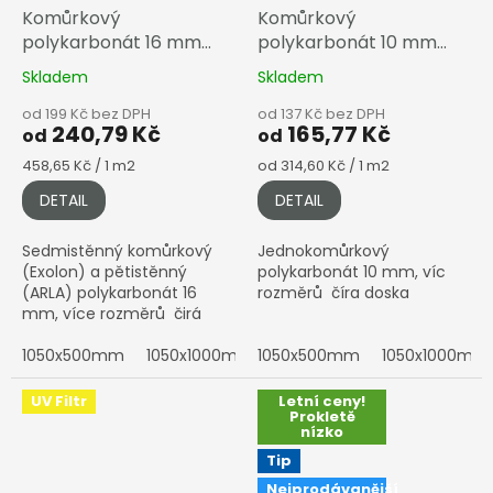
Komůrkový
Komůrkový
polykarbonát 16 mm
polykarbonát 10 mm
čirá
čirá
Skladem
Skladem
od 199 Kč bez DPH
od 137 Kč bez DPH
240,79 Kč
165,77 Kč
od
od
Měrná
Měrná
458,65 Kč / 1 m2
od 314,60 Kč / 1 m2
cena:
cena:
DETAIL
DETAIL
Sedmistěnný komůrkový
Jednokomůrkový
(Exolon) a pětistěnný
polykarbonát 10 mm, víc
(ARLA) polykarbonát 16
rozměrů číra doska
mm, více rozměrů čirá
deska
1050x500mm
1050x1000mm
1050x500mm
1050x1500mm
1050x1000mm
1050x200
UV Filtr
Letní ceny!
Prokletě
nízko
Tip
Nejprodávanější