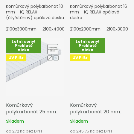
Komůrkový polykarbonát 10
Komůrkový polykarbonát 16
mm – IQ RELAX
mm – IQ RELAX opálová
(čtyřstěnný) opálová deska
deska
2100x3000mm
2100x4000mm
2100x2000mm
2100x5000mm
2100x3000
2100x6
Letní ceny!
Letní ceny!
Prokletě
Prokletě
nízko
nízko
UV Filtr
UV Filtr
Komůrkový
Komůrkový
polykarbonát 25 mm
polykarbonát 20 mm
čirá
čirá
Skladem
Skladem
od 272 Kč bez DPH
od 245,75 Kč bez DPH