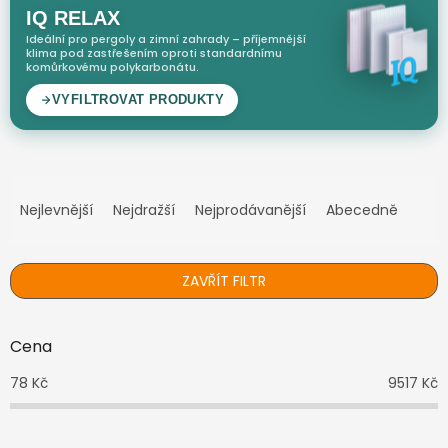
Ř
a
Nejlevnější
Nejdražší
Nejprodávanější
Abecedně
z
e
n
ZAVŘÍT FILTR
í
p
r
Cena
o
d
78
Kč
9517
Kč
u
k