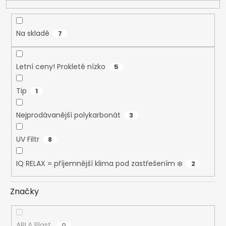
t
ů
Na skladě
7
Letní ceny! Prokletě nízko
5
Tip
1
Nejprodávanější polykarbonát
3
UV Filtr
8
IQ RELAX = příjemnější klima pod zastřešením ❄️
2
Značky
ARLA Plast
0