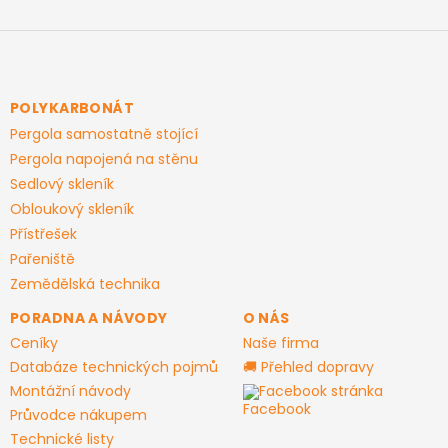
Z
á
p
a
POLYKARBONÁT
t
Pergola samostatně stojící
í
Pergola napojená na stěnu
Sedlový skleník
Obloukový skleník
Přístřešek
Pařeniště
Zemědělská technika
PORADNA A NÁVODY
O NÁS
Ceníky
Naše firma
Databáze technických pojmů
🚚 Přehled dopravy
Montážní návody
Facebook stránka
Průvodce nákupem
Technické listy