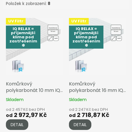
Položek k zobrazení:
8
V
UV Filtr
UV Filtr
ý
IQ RELAX =
IQ RELAX =
p
příjemnější
příjemnější
i
klima pod
klima pod
zastřešením
zastřešením
s
❄️
❄️
p
r
o
d
u
k
Komůrkový
Komůrkový
t
polykarbonát 10 mm IQ
polykarbonát 16 mm IQ
ů
RELAX
RELAX
Skladem
Skladem
od 2 457 Kč bez DPH
od 2 247 Kč bez DPH
2 972,97 Kč
2 718,87 Kč
od
od
DETAIL
DETAIL