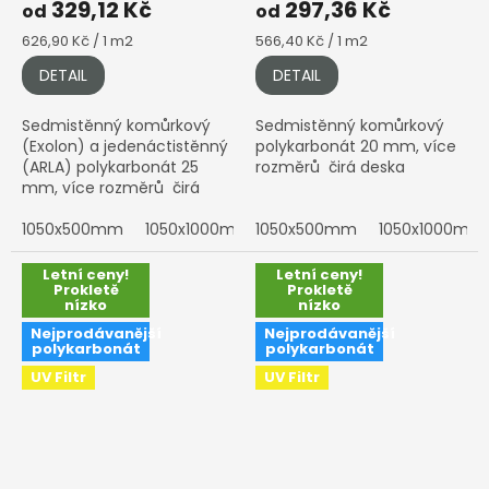
329,12 Kč
297,36 Kč
od
od
Měrná
Měrná
626,90 Kč / 1 m2
566,40 Kč / 1 m2
cena:
cena:
DETAIL
DETAIL
Sedmistěnný komůrkový
Sedmistěnný komůrkový
(Exolon) a jedenáctistěnný
polykarbonát 20 mm, více
(ARLA) polykarbonát 25
rozměrů čirá deska
mm, více rozměrů čirá
deska
1050x500mm
1050x1000mm
1050x500mm
1050x1500mm
1050x1000mm
1050x200
Letní ceny!
Letní ceny!
Prokletě
Prokletě
nízko
nízko
Nejprodávanější
Nejprodávanější
polykarbonát
polykarbonát
UV Filtr
UV Filtr