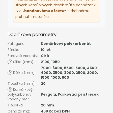
silných komůrkových desek může docházet k
tzv.
„banánovému efektu“
– drobnému
prohnutí materiálu.
Doplňkové parametry
Kategorie
:
Komůrkový polykarbonát
Záruka
:
10 let
Barevné varianty
:
Čirá
?
Šířka (mm)
:
2100
,
1050
7000
,
6000
,
5500
,
5000
,
4500
,
?
Délka (mm)
:
4000
,
3500
,
3000
,
2500
,
2000
,
1500
,
1000
,
500
Tloušťka (mm)
:
20
?
Komůrkový
polykarbonát
Pergola
,
Parkovací přístrešek
vhodný pro:
:
Tloušťka
:
20 mm
Cena za m2
:
468 Kč bez DPH