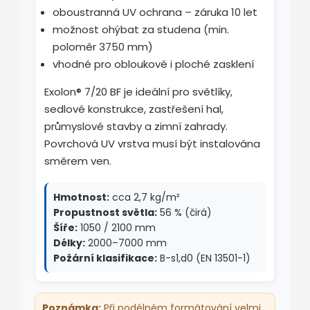
oboustranná UV ochrana – záruka 10 let
možnost ohýbat za studena (min.
poloměr 3750 mm)
vhodné pro obloukové i ploché zasklení
Exolon® 7/20 BF je ideální pro světlíky,
sedlové konstrukce, zastřešení hal,
průmyslové stavby a zimní zahrady.
Povrchová UV vrstva musí být instalována
směrem ven.
Hmotnost:
cca 2,7 kg/m²
Propustnost světla:
56 % (čirá)
Šíře:
1050 / 2100 mm
Délky:
2000–7000 mm
Požární klasifikace:
B-s1,d0 (EN 13501-1)
Poznámka:
Při podélném formátování velmi