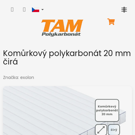
Přejít
na
obsah
NÁKUPNÍ
KOŠÍK
Komůrkový polykarbonát 20 mm
čirá
Značka:
exolon