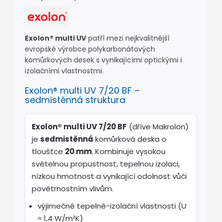
Exolon® multi UV
patří mezi nejkvalitnější
evropské výrobce polykarbonátových
komůrkových desek s vynikajícími optickými i
izolačními vlastnostmi.
Exolon® multi UV 7/20 BF –
sedmistěnná struktura
Exolon® multi UV 7/20 BF
(dříve Makrolon)
je
sedmistěnná
komůrková deska o
tloušťce
20 mm
. Kombinuje vysokou
světelnou propustnost, tepelnou izolaci,
nízkou hmotnost a vynikající odolnost vůči
povětrnostním vlivům.
výjimečné tepelně-izolační vlastnosti (U
≈ 1,4 W/m²K)