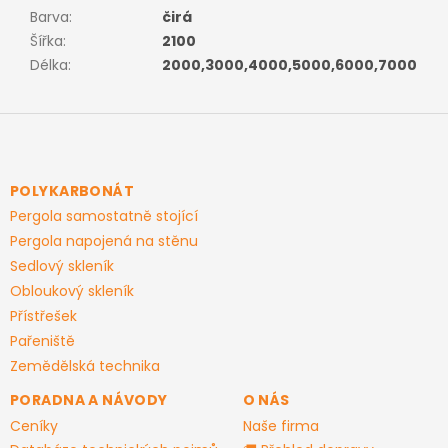
Barva
:
čirá
Šířka
:
2100
Délka
:
2000,3000,4000,5000,6000,7000
Z
á
p
a
POLYKARBONÁT
t
Pergola samostatně stojící
í
Pergola napojená na stěnu
Sedlový skleník
Obloukový skleník
Přístřešek
Pařeniště
Zemědělská technika
PORADNA A NÁVODY
O NÁS
Ceníky
Naše firma