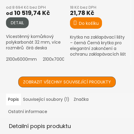
od 8 694 Kč bez DPH
18 Kč bez DPH
10 519,74 Kč
21,78 Kč
od
DETAIL
Do košíku
Vícestěnný komůrkový
Krytka na zaklapávací lišty
polykarbonát 32 mm, více
– černá Černá krytka pro
rozměrů čirá deska
elegantní zakončení a
ochranu zaklapávacích lišt
2100x6000mm
2100x7000mm
ZOBRAZIT VŠECHNY SOUVISEJÍCÍ PRODUKTY
Popis
Související soubory (1)
Značka
Ostatní informace
Detailní popis produktu