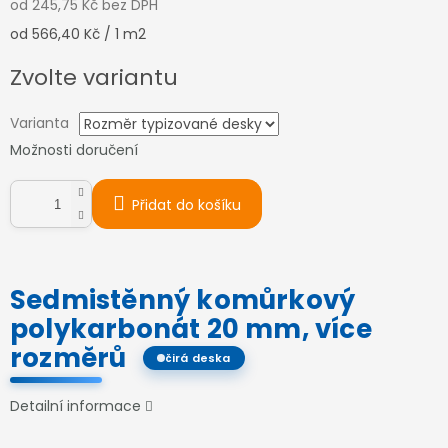
od
245,75 Kč
bez DPH
Měrná
od 566,40 Kč / 1 m2
cena:
Zvolte variantu
Varianta
Možnosti doručení
Přidat do košíku
Sedmistěnný komůrkový
polykarbonát 20 mm, více
rozměrů
čirá deska
Detailní informace