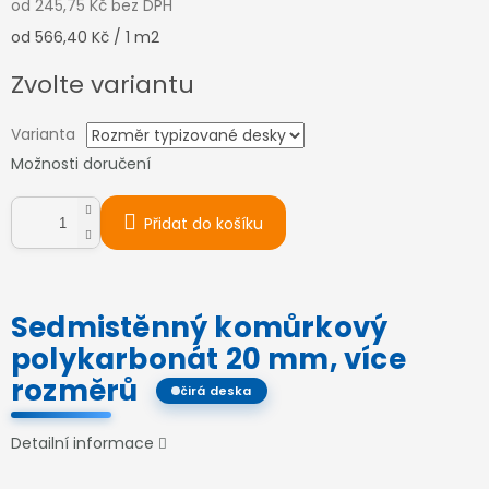
od
245,75 Kč
bez DPH
Měrná
od 566,40 Kč / 1 m2
cena:
Zvolte variantu
Varianta
Možnosti doručení
Přidat do košíku
Sedmistěnný komůrkový
polykarbonát 20 mm, více
rozměrů
čirá deska
Detailní informace