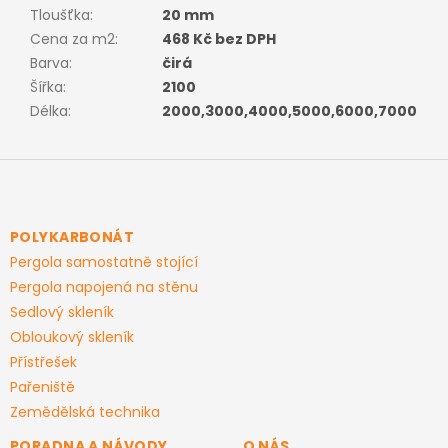
Tloušťka
:
20 mm
Cena za m2
:
468 Kč bez DPH
Barva
:
čirá
Šířka
:
2100
Délka
:
2000,3000,4000,5000,6000,7000
Z
á
p
a
POLYKARBONÁT
t
Pergola samostatně stojící
í
Pergola napojená na stěnu
Sedlový skleník
Obloukový skleník
Přístřešek
Pařeniště
Zemědělská technika
PORADNA A NÁVODY
O NÁS