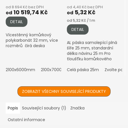
od 8 694 Kč bez DPH
od 4,40 Kč bez DPH
10 519,74 Kč
5,32 Kč
od
od
Měrná
od 5,32 Kč / 1 m
DETAIL
cena:
DETAIL
Vícestěnný komůrkový
polykarbonát 32 mm, více
AL páska samolepící plná
rozměrů čirá deska
šíře 25 mm, standardní
délka návinu 25 m Pro
tloušťku komůrkového
polykarbonátu 4–10 mm •
2100x6000mm
2100x7000mm
Hliníková (stříbrná)
Celá páska 25m
Zvolte poč
povrchová úprava ℹ️
Prodáváno...
ZOBRAZIT VŠECHNY SOUVISEJÍCÍ PRODUKTY
Popis
Související soubory (1)
Značka
Ostatní informace