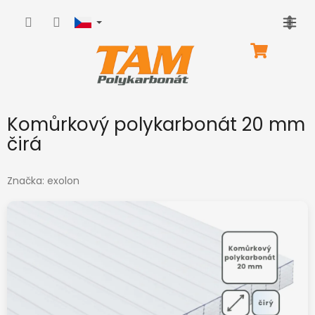
Přejít
na
obsah
NÁKUPNÍ
KOŠÍK
Komůrkový polykarbonát 20 mm
čirá
Značka:
exolon