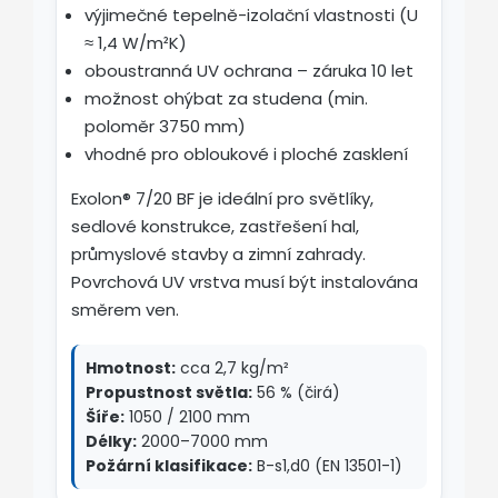
výjimečné tepelně-izolační vlastnosti (U
≈ 1,4 W/m²K)
oboustranná UV ochrana – záruka 10 let
možnost ohýbat za studena (min.
poloměr 3750 mm)
vhodné pro obloukové i ploché zasklení
Exolon® 7/20 BF je ideální pro světlíky,
sedlové konstrukce, zastřešení hal,
průmyslové stavby a zimní zahrady.
Povrchová UV vrstva musí být instalována
směrem ven.
Hmotnost:
cca 2,7 kg/m²
Propustnost světla:
56 % (čirá)
Šíře:
1050 / 2100 mm
Délky:
2000–7000 mm
Požární klasifikace:
B-s1,d0 (EN 13501-1)