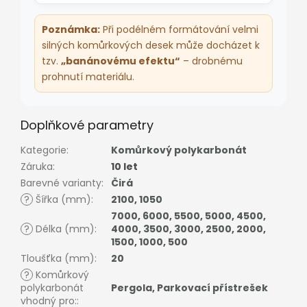
Poznámka:
Při podélném formátování velmi
silných komůrkových desek může docházet k
tzv.
„banánovému efektu“
– drobnému
prohnutí materiálu.
Doplňkové parametry
Kategorie
:
Komůrkový polykarbonát
Záruka
:
10 let
Barevné varianty
:
Čirá
?
Šířka (mm)
:
2100
,
1050
7000
,
6000
,
5500
,
5000
,
4500
,
?
Délka (mm)
:
4000
,
3500
,
3000
,
2500
,
2000
,
1500
,
1000
,
500
Tloušťka (mm)
:
20
?
Komůrkový
polykarbonát
Pergola
,
Parkovací přístrešek
vhodný pro:
: