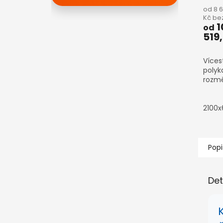
od 8 
Kč be
1
od
519
Víces
polyk
rozmě
2100
Popi
Det