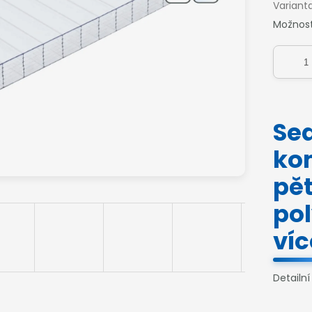
Variant
Možnost
Se
ko
pě
po
ví
Detailn