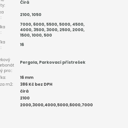
Čirá
nty
:
ka
2100
,
1050
)
:
7000
,
6000
,
5500
,
5000
,
4500
,
lka
4000
,
3500
,
3000
,
2500
,
2000
,
)
:
1500
,
1000
,
500
ťka
16
)
:
rkový
Pergola
,
Parkovací přístrešek
arbonát
ý pro:
:
ťka
:
16 mm
 za m2
:
386 Kč bez DPH
čirá
2100
2000,3000,4000,5000,6000,7000