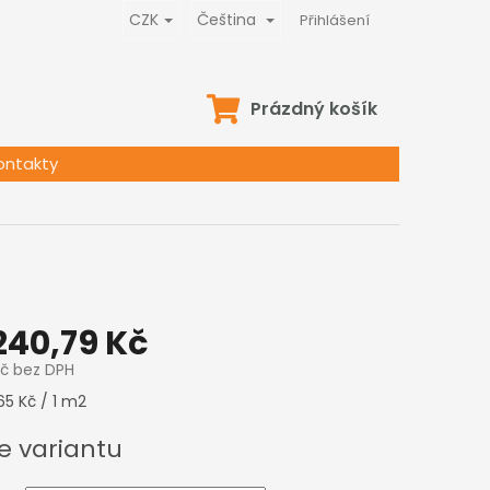
CZK
Čeština
Přihlášení
NÁKUPNÍ
Prázdný košík
KOŠÍK
ontakty
240,79 Kč
Kč
bez DPH
65 Kč / 1 m2
e variantu