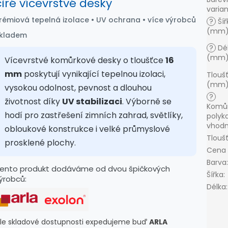
čiré vícevrstvé desky
varia
rémiová tepelná izolace • UV ochrana • více výrobců
?
Šíř
(mm
kladem
?
Dé
(mm
Vícevrstvé komůrkové desky o tloušťce
16
mm
poskytují vynikající tepelnou izolaci,
Tlouš
(mm
vysokou odolnost, pevnost a dlouhou
?
životnost díky
UV stabilizaci
. Výborně se
Komů
hodí pro zastřešení zimních zahrad, světlíky,
polyk
vhodn
obloukové konstrukce i velké průmyslové
Tlouš
prosklené plochy.
Cena
Barva
:
ento produkt dodáváme od dvou špičkových
Šířka
:
ýrobců:
Délka
:
le skladové dostupnosti expedujeme buď
ARLA