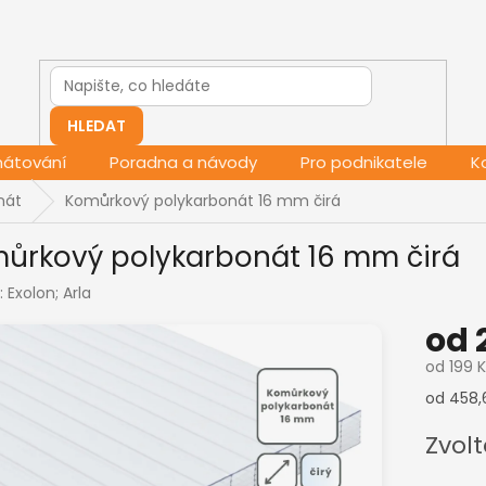
HLEDAT
mátování
Poradna a návody
Pro podnikatele
K
nát
Komůrkový polykarbonát 16 mm čirá
ůrkový polykarbonát 16 mm čirá
:
Exolon; Arla
od
od
199 
Měrná
od 458,
cena:
Zvolt