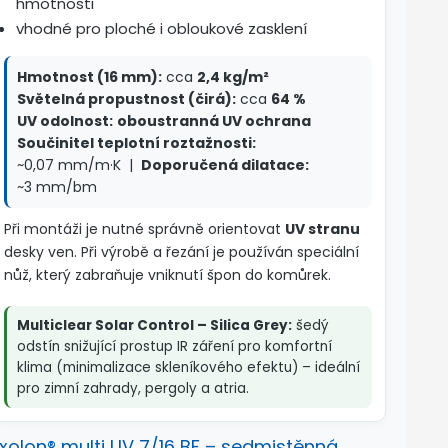
hmotnosti
vhodné pro ploché i obloukové zasklení
Hmotnost (16 mm):
cca
2,4 kg/m²
Světelná propustnost (čirá):
cca
64 %
UV odolnost:
oboustranná UV ochrana
Součinitel teplotní roztažnosti:
~0,07 mm/m·K |
Doporučená dilatace:
~3 mm/bm
Při montáži je nutné správně orientovat
UV stranu
desky ven. Při výrobě a řezání je používán speciální
nůž, který zabraňuje vniknutí špon do komůrek.
Multiclear Solar Control – Silica Grey:
šedý
odstín snižující prostup IR záření pro komfortní
klima (minimalizace skleníkového efektu) – ideální
pro zimní zahrady, pergoly a atria.
xolon® multi UV 7/16 BF – sedmistěnná