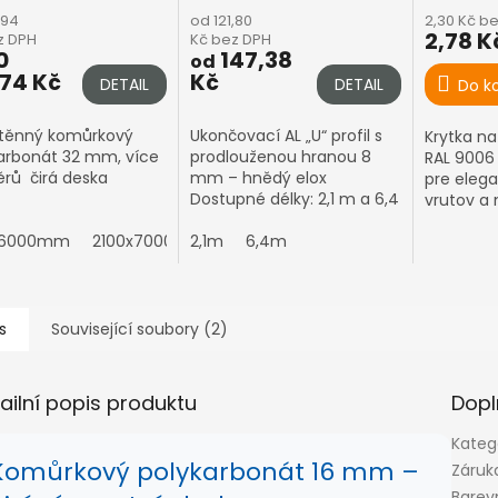
694
od 121,80
2,30 Kč b
2,78 K
z DPH
Kč bez DPH
0
147,38
od
,74 Kč
Kč
DETAIL
DETAIL
Do k
těnný komůrkový
Ukončovací AL „U“ profil s
Krytka na
arbonát 32 mm, více
prodlouženou hranou 8
RAL 9006 
rů čirá deska
mm – hnědý elox
pre elega
Dostupné délky: 2,1 m a 6,4
vrutov a
m Možnost formátování
konštrukc
x6000mm
2100x7000mm
na míru – zbytkový prořez
2,1m
6,4m
Vám přibalíme k
objednávce....
s
Související soubory (2)
ailní popis produktu
Dopl
Kateg
Komůrkový polykarbonát 16 mm –
Záruk
Barev