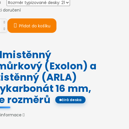
a
i doručení
Přidat do košíku
dmistěnný
můrkový (Exolon) a
tistěnný (ARLA)
lykarbonát 16 mm,
ce rozměrů
čirá deska
í informace