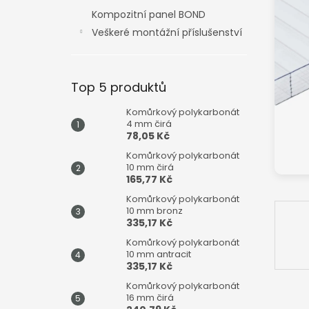
n
Kompozitní panel BOND
e
Veškeré montážní příslušenství
l
Top 5 produktů
Komůrkový polykarbonát
4 mm čirá
78,05 Kč
Komůrkový polykarbonát
10 mm čirá
165,77 Kč
Komůrkový polykarbonát
10 mm bronz
335,17 Kč
Komůrkový polykarbonát
10 mm antracit
335,17 Kč
Komůrkový polykarbonát
16 mm čirá