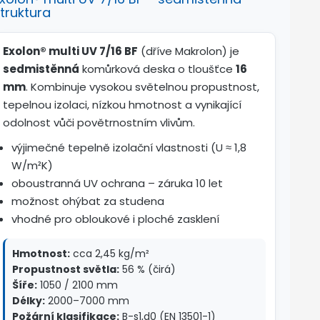
truktura
Exolon® multi UV 7/16 BF
(dříve Makrolon) je
sedmistěnná
komůrková deska o tloušťce
16
mm
. Kombinuje vysokou světelnou propustnost,
tepelnou izolaci, nízkou hmotnost a vynikající
odolnost vůči povětrnostním vlivům.
výjimečné tepelně izolační vlastnosti (U ≈ 1,8
W/m²K)
oboustranná UV ochrana – záruka 10 let
možnost ohýbat za studena
vhodné pro obloukové i ploché zasklení
Hmotnost:
cca 2,45 kg/m²
Propustnost světla:
56 % (čirá)
Šíře:
1050 / 2100 mm
Délky:
2000–7000 mm
Požární klasifikace:
B-s1,d0 (EN 13501-1)