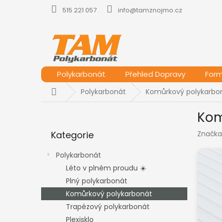
Přejít
515 221 057
info@tamznojmo.cz
na
obsah
Polykarbonát
Přehled Dopravy
For
Domů
Polykarbonát
Komůrkový polykarbo
P
Kom
o
Přeskočit
s
Kategorie
Značka
kategorie
t
r
Polykarbonát
a
Léto v plném proudu ☀️
n
Plný polykarbonát
n
í
Komůrkový polykarbonát
p
Trapézový polykarbonát
a
Plexisklo