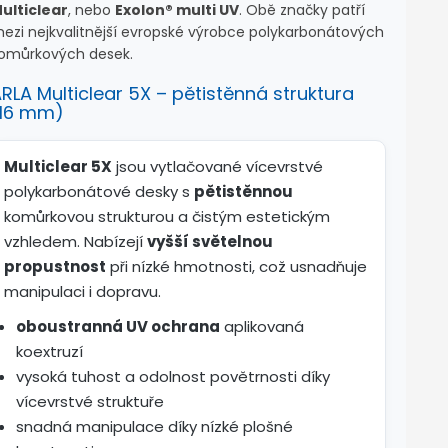
ulticlear
, nebo
Exolon® multi UV
. Obě značky patří
ezi nejkvalitnější evropské výrobce polykarbonátových
omůrkových desek.
RLA Multiclear 5X – pětistěnná struktura
(16 mm)
Multiclear 5X
jsou vytlačované vícevrstvé
polykarbonátové desky s
pětistěnnou
komůrkovou strukturou a čistým estetickým
vzhledem. Nabízejí
vyšší světelnou
propustnost
při nízké hmotnosti, což usnadňuje
manipulaci i dopravu.
oboustranná UV ochrana
aplikovaná
koextruzí
vysoká tuhost a odolnost povětrnosti díky
vícevrstvé struktuře
snadná manipulace díky nízké plošné