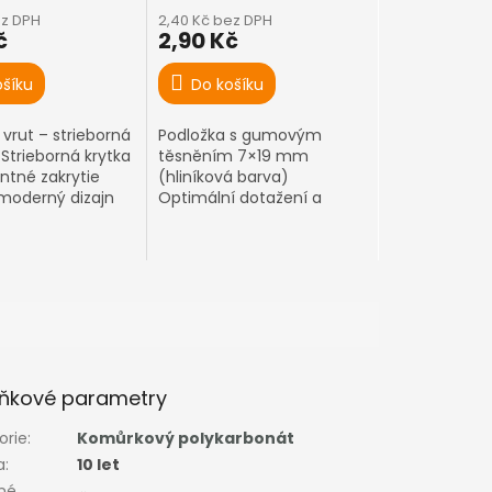
ez DPH
2,40 Kč bez DPH
č
2,90 Kč
ošíku
Do košíku
 vrut – strieborná
Podložka s gumovým
Strieborná krytka
těsněním 7×19 mm
ntné zakrytie
(hliníková barva)
 moderný dizajn
Optimální dotažení a
ie
vodotěsné připevnění
polykarbonátu
ňkové parametry
orie
:
Komůrkový polykarbonát
a
:
10 let
né