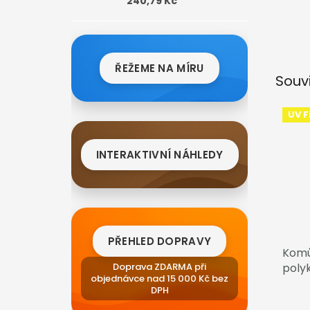
240,79 Kč
ŘEŽEME NA MÍRU
Souv
UV Fi
INTERAKTIVNÍ NÁHLEDY
PŘEHLED DOPRAVY
Komů
poly
Doprava ZDARMA při
objednávce nad 15 000 Kč bez
čirá
DPH