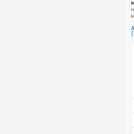
M
m
k
A