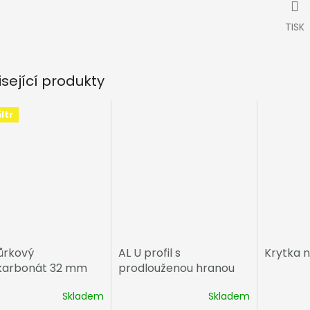
TISK
isející produkty
ltr
rkový
AL U profil s
Krytka n
karbonát 32 mm
prodlouženou hranou
8mm, hnědý elox
Skladem
Skladem