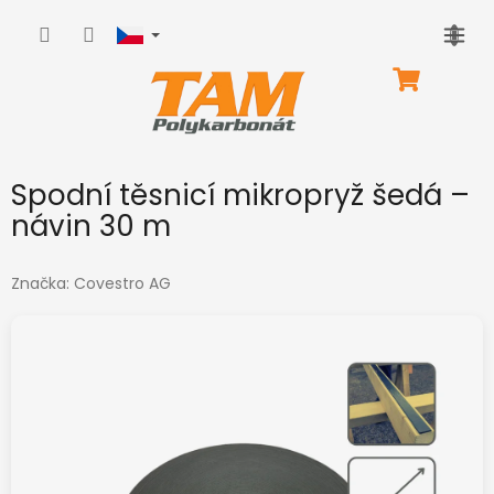
Přejít
na
obsah
NÁKUPNÍ
KOŠÍK
Spodní těsnicí mikropryž šedá –
návin 30 m
Značka:
Covestro AG