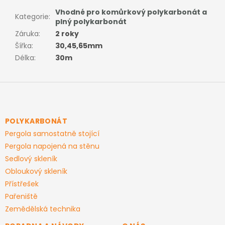
Vhodné pro komůrkový polykarbonát a
Kategorie
:
plný polykarbonát
Záruka
:
2 roky
Šířka
:
30,45,65mm
Délka
:
30m
Z
á
p
a
POLYKARBONÁT
t
Pergola samostatně stojící
í
Pergola napojená na stěnu
Sedlový skleník
Obloukový skleník
Přístřešek
Pařeniště
Zemědělská technika