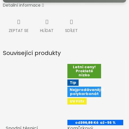
Detailní informace
ZEPTAT SE
HLÍDAT
SDÍLET
Související produkty
Letní ceny!
Prokletě
nízko
Tip
Nejprodávanější
polykarbonát
UV Filtr
od
396,88 Kč
až
–96 %
Spodní těsnicí
Komůrkový