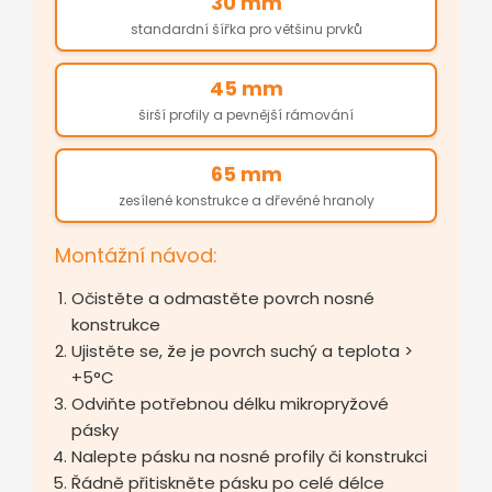
30 mm
standardní šířka pro většinu prvků
45 mm
širší profily a pevnější rámování
65 mm
zesílené konstrukce a dřevěné hranoly
Montážní návod:
Očistěte a odmastěte povrch nosné
konstrukce
Ujistěte se, že je povrch suchý a teplota >
+5°C
Odviňte potřebnou délku mikropryžové
pásky
Nalepte pásku na nosné profily či konstrukci
Řádně přitiskněte pásku po celé délce