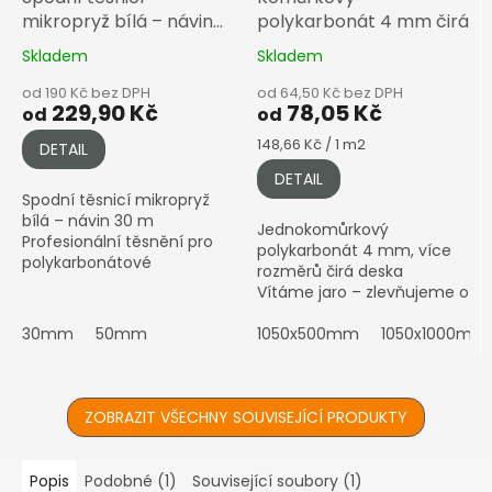
mikropryž bílá – návin
polykarbonát 4 mm čirá
30 m
Skladem
Skladem
od 190 Kč bez DPH
od 64,50 Kč bez DPH
229,90 Kč
78,05 Kč
od
od
Měrná
148,66 Kč / 1 m2
DETAIL
cena:
DETAIL
Spodní těsnicí mikropryž
bílá – návin 30 m
Jednokomůrkový
Profesionální těsnění pro
polykarbonát 4 mm, více
polykarbonátové
rozměrů čirá deska
konstrukce – dostupné
Vítáme jaro – zlevňujeme o
ve 4 šířkách ⚠️ Prodává se
dalších 5 % Cena je stabilně
pouze jako celý...
30mm
50mm
snížená. Stav k --.--.----....
1050x500mm
1050x1000mm
ZOBRAZIT VŠECHNY SOUVISEJÍCÍ PRODUKTY
Popis
Podobné (1)
Související soubory (1)