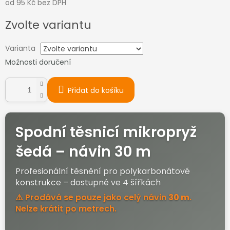
od
95 Kč
bez DPH
Měrná
Zvolte variantu
cena:
Varianta
Možnosti doručení
Přidat do košíku
Spodní těsnicí mikropryž
šedá – návin 30 m
Profesionální těsnění pro polykarbonátové
konstrukce – dostupné ve 4 šířkách
⚠️ Prodává se pouze jako celý návin
30 m
.
Nelze krátit po metrech.