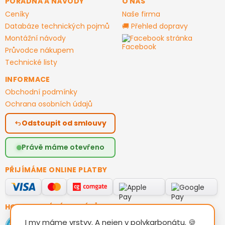
PORADNA A NÁVODY
O NÁS
Ceníky
Naše firma
Databáze technických pojmů
🚚 Přehled dopravy
Montážní návody
Facebook stránka
Průvodce nákupem
Technické listy
INFORMACE
Obchodní podmínky
Ochrana osobních údajů
Odstoupit od smlouvy
Právě máme otevřeno
PŘIJÍMÁME ONLINE PLATBY
HODNOCENÍ ZÁKAZNÍKŮ
I my máme vrstvy. A nejen v polykarbonátu. 🍪