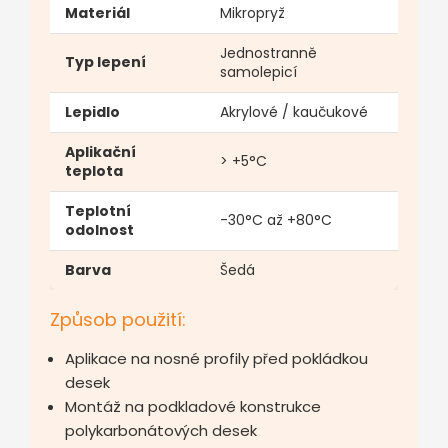
Materiál
Mikropryž
Jednostranně
Typ lepení
samolepicí
Lepidlo
Akrylové / kaučukové
Aplikační
> +5°C
teplota
Teplotní
-30°C až +80°C
odolnost
Barva
Šedá
Způsob použití:
Aplikace na nosné profily před pokládkou
desek
Montáž na podkladové konstrukce
polykarbonátových desek