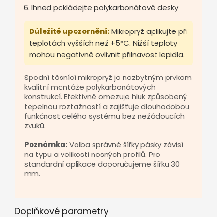
Ihned pokládejte polykarbonátové desky
Důležité upozornění:
Mikropryž aplikujte při
teplotách vyšších než +5°C. Nižší teploty
mohou negativně ovlivnit přilnavost lepidla.
Spodní těsnící mikropryž je nezbytným prvkem
kvalitní montáže polykarbonátových
konstrukcí. Efektivně omezuje hluk způsobený
tepelnou roztažností a zajišťuje dlouhodobou
funkčnost celého systému bez nežádoucích
zvuků.
Poznámka:
Volba správné šířky pásky závisí
na typu a velikosti nosných profilů. Pro
standardní aplikace doporučujeme šířku 30
mm.
Doplňkové parametry