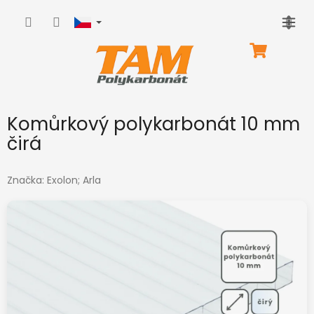
Přejít
na
obsah
NÁKUPNÍ
KOŠÍK
Komůrkový polykarbonát 10 mm
čirá
Značka:
Exolon; Arla