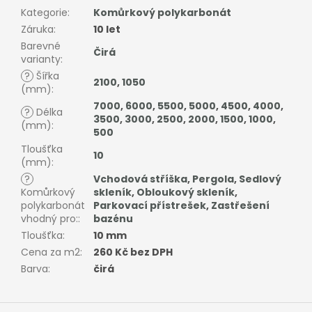
Kategorie
:
Komůrkový polykarbonát
Záruka
:
10 let
Barevné
Čirá
varianty
:
?
Šířka
2100
,
1050
(mm)
:
7000
,
6000
,
5500
,
5000
,
4500
,
4000
,
?
Délka
3500
,
3000
,
2500
,
2000
,
1500
,
1000
,
(mm)
:
500
Tloušťka
10
(mm)
:
?
Vchodová stříška
,
Pergola
,
Sedlový
Komůrkový
skleník
,
Obloukový skleník
,
polykarbonát
Parkovací přístrešek
,
Zastřešení
vhodný pro:
:
bazénu
Tloušťka
:
10 mm
Cena za m2
:
260 Kč bez DPH
Barva
:
čirá
Z