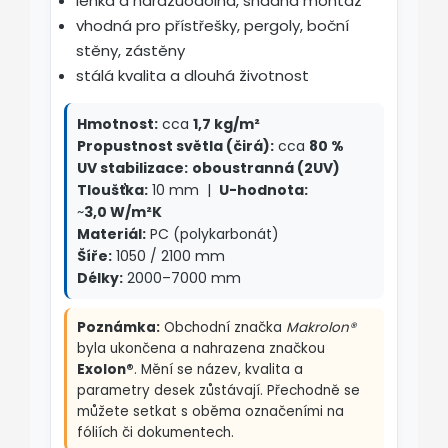
lehká a nárazuodolná, snadná montáž
vhodná pro přístřešky, pergoly, boční
stěny, zástěny
stálá kvalita a dlouhá životnost
Hmotnost:
cca
1,7 kg/m²
Propustnost světla (čirá):
cca
80 %
UV stabilizace:
oboustranná (2UV)
Tloušťka:
10 mm |
U-hodnota:
~
3,0 W/m²K
Materiál:
PC (polykarbonát)
Šíře:
1050 / 2100 mm
Délky:
2000–7000 mm
Poznámka:
Obchodní značka
Makrolon®
byla ukončena a nahrazena značkou
Exolon®
. Mění se název, kvalita a
parametry desek zůstávají. Přechodně se
můžete setkat s oběma označeními na
fóliích či dokumentech.