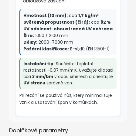
obloukové zasklení
Hmotnost (10 mm):
cca
1,7 kg/m²
Světelná propustnost (čirá):
cca
82 %
UV odolnost:
oboustranná UV ochrana
Šíře:
1050 / 2100 mm
Délky:
2000–7000 mm
Požární klasifikace:
B-s1,d0 (EN 13501-1)
Instalační tip:
Součinitel teplotní
roztažnosti ~0,07 mm/m·K. Uvažujte dilataci
cca
3 mm/bm
v obou směrech a orientujte
UV stranu
správně ven.
Při řezání se používá nůž, který minimalizuje
vznik a usazování špon v komůrkách.
Doplňkové parametry