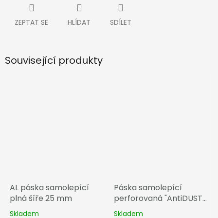
ZEPTAT SE
HLÍDAT
SDÍLET
Související produkty
AL páska samolepící
Páska samolepící
plná šíře 25 mm
perforovaná "AntiDUST"
šíře 28 mm
Skladem
Skladem