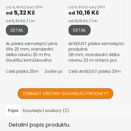
od 4,40 Kč bez DPH
od 8,40 Kč bez DPH
5,32 Kč
10,16 Kč
od
od
Měrná
Měrná
od 5,32 Kč / 1 m
od 10,16 Kč / 1 m
cena:
cena:
DETAIL
DETAIL
AL páska samolepící plná
AntiDUST páska samolepící
šíře 25 mm, standardní
prodyšná
délka návinu 25 m Pro
28 mm, standardní délka
tloušťku komůrkového
návinu 33 m Určeno pro
polykarbonátu 4–10 mm •
komůrkový polykarbonát
Hliníková (stříbrná)
Celá páska 25m
Zvolte počet metrů
4–10 mm • Prodyšná páska
Celá AntiDUST páska 33m
Z
povrchová úprava ℹ️
proti prachu a vlhkosti •...
Prodáváno...
ZOBRAZIT VŠECHNY SOUVISEJÍCÍ PRODUKTY
Popis
Související soubory (2)
Detailní popis produktu