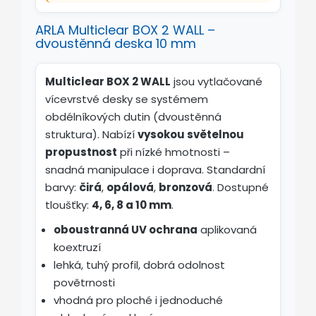
ARLA Multiclear BOX 2 WALL –
dvoustěnná deska 10 mm
Multiclear BOX 2 WALL
jsou vytlačované
vícevrstvé desky se systémem
obdélníkových dutin (dvoustěnná
struktura). Nabízí
vysokou světelnou
propustnost
při nízké hmotnosti –
snadná manipulace i doprava. Standardní
barvy:
čirá
,
opálová
,
bronzová
. Dostupné
tloušťky:
4, 6, 8 a 10 mm
.
oboustranná UV ochrana
aplikovaná
koextruzí
lehká, tuhý profil, dobrá odolnost
povětrnosti
vhodná pro ploché i jednoduché