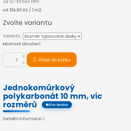
od
137 Kč
bez DPH
Měrná
od 314,60 Kč / 1 m2
cena:
Zvolte variantu
Varianta
Možnosti doručení
Přidat do košíku
Jednokomůrkový
polykarbonát 10 mm, víc
rozměrů
číra doska
Detailní informace