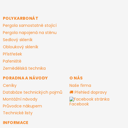
á
p
a
POLYKARBONÁT
t
Pergola samostatně stojící
í
Pergola napojená na stěnu
Sedlový skleník
Obloukový skleník
Přístřešek
Pařeniště
Zemědělská technika
PORADNA A NÁVODY
O NÁS
Ceníky
Naše firma
Databáze technických pojmů
🚚 Přehled dopravy
Montážní návody
Facebook stránka
Průvodce nákupem
Technické listy
INFORMACE