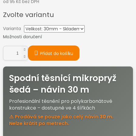
od
95 Kč
bez DPH
Měrná
Zvolte variantu
cena:
Varianta
Možnosti doručení
Přidat do košíku
Spodní těsnicí mikropryž
šedá – návin 30 m
Profesionální těsnění pro polykarbonátové
konstrukce – dostupné ve 4 šířkách
⚠️ Prodává se pouze jako celý návin
30 m
.
Nelze krátit po metrech.