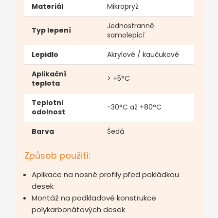
Materiál
Mikropryž
Jednostranně
Typ lepení
samolepicí
Lepidlo
Akrylové / kaučukové
Aplikační
> +5°C
teplota
Teplotní
-30°C až +80°C
odolnost
Barva
Šedá
Způsob použití:
Aplikace na nosné profily před pokládkou
desek
Montáž na podkladové konstrukce
polykarbonátových desek