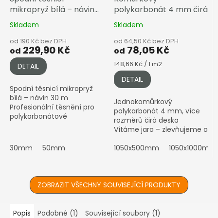
mikropryž bílá – návin
polykarbonát 4 mm čirá
30 m
Skladem
Skladem
od 190 Kč bez DPH
od 64,50 Kč bez DPH
229,90 Kč
78,05 Kč
od
od
Měrná
148,66 Kč / 1 m2
DETAIL
cena:
DETAIL
Spodní těsnicí mikropryž
bílá – návin 30 m
Jednokomůrkový
Profesionální těsnění pro
polykarbonát 4 mm, více
polykarbonátové
rozměrů čirá deska
konstrukce – dostupné
Vítáme jaro – zlevňujeme o
ve 4 šířkách ⚠️ Prodává se
dalších 5 % Cena je stabilně
pouze jako celý...
30mm
50mm
snížená. Stav k --.--.----....
1050x500mm
1050x1000mm
ZOBRAZIT VŠECHNY SOUVISEJÍCÍ PRODUKTY
Popis
Podobné (1)
Související soubory (1)