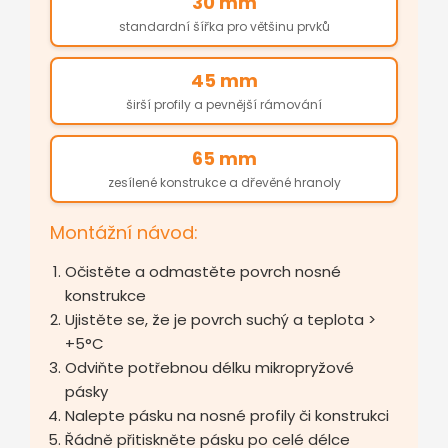
30 mm
standardní šířka pro většinu prvků
45 mm
širší profily a pevnější rámování
65 mm
zesílené konstrukce a dřevěné hranoly
Montážní návod:
Očistěte a odmastěte povrch nosné
konstrukce
Ujistěte se, že je povrch suchý a teplota >
+5°C
Odviňte potřebnou délku mikropryžové
pásky
Nalepte pásku na nosné profily či konstrukci
Řádně přitiskněte pásku po celé délce