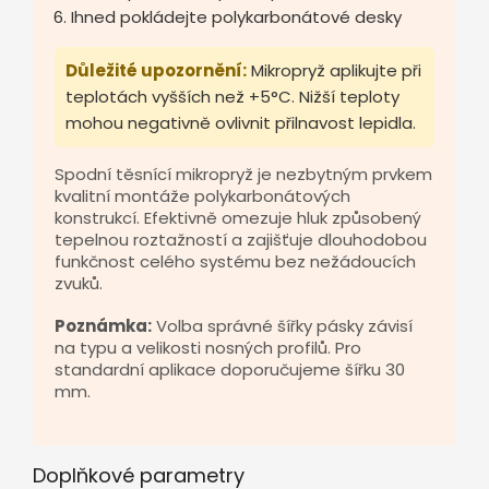
Ihned pokládejte polykarbonátové desky
Důležité upozornění:
Mikropryž aplikujte při
teplotách vyšších než +5°C. Nižší teploty
mohou negativně ovlivnit přilnavost lepidla.
Spodní těsnící mikropryž je nezbytným prvkem
kvalitní montáže polykarbonátových
konstrukcí. Efektivně omezuje hluk způsobený
tepelnou roztažností a zajišťuje dlouhodobou
funkčnost celého systému bez nežádoucích
zvuků.
Poznámka:
Volba správné šířky pásky závisí
na typu a velikosti nosných profilů. Pro
standardní aplikace doporučujeme šířku 30
mm.
Doplňkové parametry