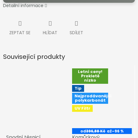
Detailní informace
ZEPTAT SE
HLÍDAT
SDÍLET
Související produkty
Letní ceny!
Prokletě
nízko
Tip
Nejprodávanější
polykarbonát
UV Filtr
od
396,88 Kč
až
–96 %
Spodní těsnicí
Komůrkový