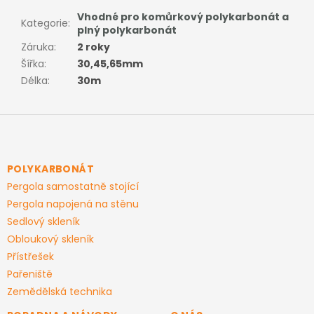
Vhodné pro komůrkový polykarbonát a
Kategorie
:
plný polykarbonát
Záruka
:
2 roky
Šířka
:
30,45,65mm
Délka
:
30m
Z
á
p
a
POLYKARBONÁT
t
Pergola samostatně stojící
í
Pergola napojená na stěnu
Sedlový skleník
Obloukový skleník
Přístřešek
Pařeniště
Zemědělská technika