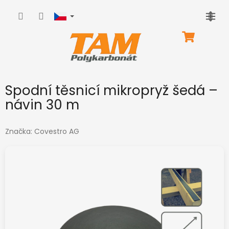
Přejít
na
obsah
NÁKUPNÍ
KOŠÍK
Spodní těsnicí mikropryž šedá –
návin 30 m
Značka:
Covestro AG