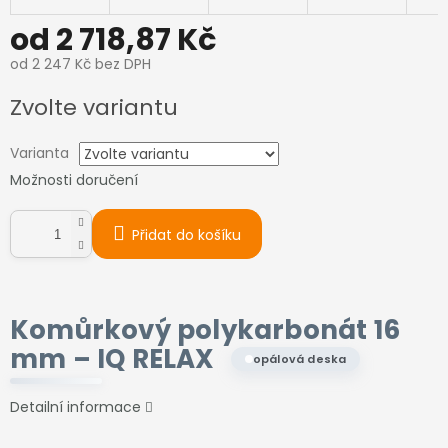
od
2 718,87 Kč
od
2 247 Kč
bez DPH
Měrná
Zvolte variantu
cena:
Varianta
Možnosti doručení
Přidat do košíku
Komůrkový polykarbonát 16
mm –
IQ RELAX
opálová deska
Detailní informace