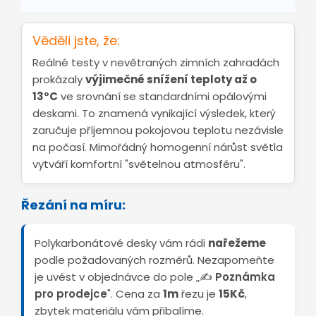
Věděli jste, že:
Reálné testy v nevětraných zimních zahradách
prokázaly
výjimečné snížení teploty až o
13°C
ve srovnání se standardními opálovými
deskami. To znamená vynikající výsledek, který
zaručuje příjemnou pokojovou teplotu nezávisle
na počasí. Mimořádný homogenní nárůst světla
vytváří komfortní "světelnou atmosféru".
Řezání na míru:
Polykarbonátové desky vám rádi
nařežeme
podle požadovaných rozměrů. Nezapomeňte
je uvést v objednávce do pole „✍️
Poznámka
pro prodejce
". Cena za
1m
řezu je
15Kč
,
zbytek materiálu vám přibalíme.