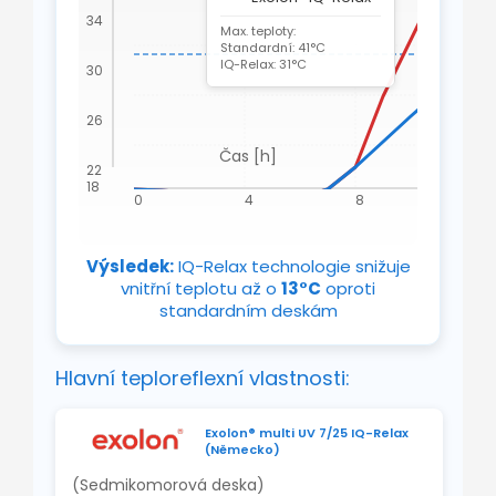
1
34
Max. teploty:
Standardní: 41°C
IQ-Relax: 31°C
30
26
Čas [h]
22
18
0
4
8
12
Výsledek:
IQ-Relax technologie snižuje
vnitřní teplotu až o
13°C
oproti
standardním deskám
Hlavní teploreflexní vlastnosti:
Exolon® multi UV 7/25 IQ-Relax
(Německo)
(Sedmikomorová deska)