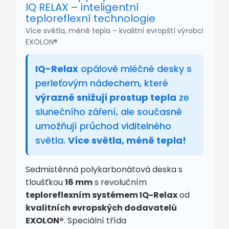
IQ RELAX – inteligentní
teploreflexní technologie
Více světla, méně tepla – kvalitní evropští výrobci
EXOLON®
IQ-Relax
opálově mléčné desky s
perleťovým nádechem, které
výrazně snižují prostup tepla
ze
slunečního záření, ale současně
umožňují průchod viditelného
světla.
Více světla, méně tepla!
Sedmistěnná polykarbonátová deska s
tloušťkou
16 mm
s revolučním
teploreflexním systémem IQ-Relax
od
kvalitních evropských dodavatelů
EXOLON®
. Speciální třída