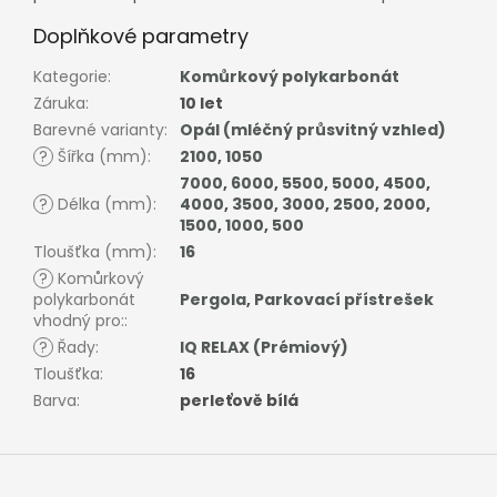
Doplňkové parametry
Kategorie
:
Komůrkový polykarbonát
Záruka
:
10 let
Barevné varianty
:
Opál (mléčný průsvitný vzhled)
?
Šířka (mm)
:
2100
,
1050
7000
,
6000
,
5500
,
5000
,
4500
,
?
Délka (mm)
:
4000
,
3500
,
3000
,
2500
,
2000
,
1500
,
1000
,
500
Tloušťka (mm)
:
16
?
Komůrkový
polykarbonát
Pergola
,
Parkovací přístrešek
vhodný pro:
:
?
Řady
:
IQ RELAX (Prémiový)
Tloušťka
:
16
Barva
:
perleťově bílá
Z
á