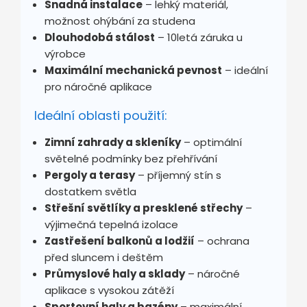
Snadná instalace
– lehký materiál,
možnost ohýbání za studena
Dlouhodobá stálost
– 10letá záruka u
výrobce
Maximální mechanická pevnost
– ideální
pro náročné aplikace
Ideální oblasti použití:
Zimní zahrady a skleníky
– optimální
světelné podmínky bez přehřívání
Pergoly a terasy
– příjemný stín s
dostatkem světla
Střešní světlíky a presklené střechy
–
výjimečná tepelná izolace
Zastřešení balkonů a lodžií
– ochrana
před sluncem i deštěm
Průmyslové haly a sklady
– náročné
aplikace s vysokou zátěží
Sportovní haly a bazény
– maximální