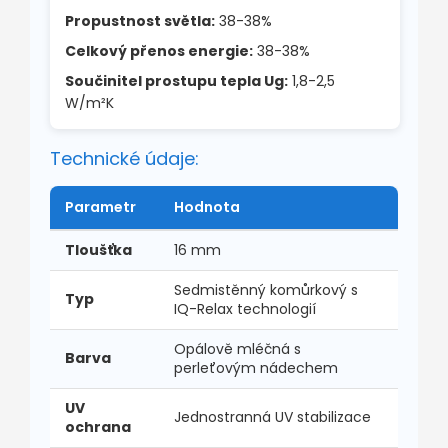
Propustnost světla:
38-38%
Celkový přenos energie:
38-38%
Součinitel prostupu tepla Ug:
1,8-2,5
W/m²K
Technické údaje:
Parametr
Hodnota
Tloušťka
16 mm
Sedmistěnný komůrkový s
Typ
IQ-Relax technologií
Opálově mléčná s
Barva
perleťovým nádechem
UV
Jednostranná UV stabilizace
ochrana