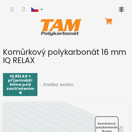
Přejít
na
obsah
NÁKUPNÍ
KOŠÍK
Komůrkový polykarbonát 16 mm
IQ RELAX
IQ RELAX =
příjemnější
Značka:
exolon
klima pod
zastřešením
❄️