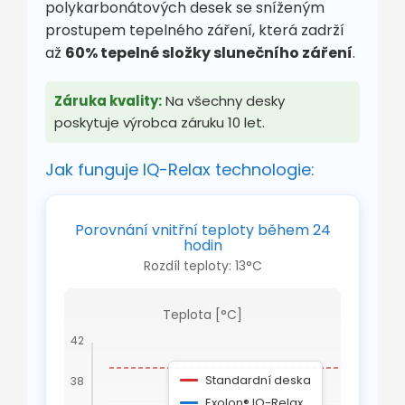
polykarbonátových desek se sníženým
prostupem tepelného záření, která zadrží
až
60% tepelné složky slunečního záření
.
Záruka kvality:
Na všechny desky
poskytuje výrobca záruku 10 let.
Jak funguje IQ-Relax technologie:
Porovnání vnitřní teploty během 24
hodin
Rozdíl teploty: 13°C
Teplota [°C]
42
Standardní deska
38
Ro
te
Exolon® IQ-Relax