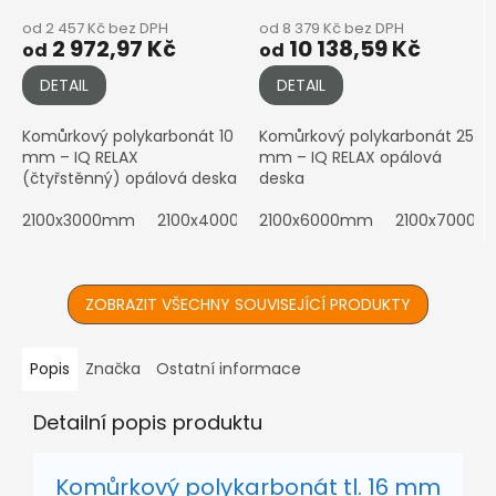
od 2 457 Kč bez DPH
od 8 379 Kč bez DPH
2 972,97 Kč
10 138,59 Kč
od
od
DETAIL
DETAIL
Komůrkový polykarbonát 10
Komůrkový polykarbonát 25
mm – IQ RELAX
mm – IQ RELAX opálová
(čtyřstěnný) opálová deska
deska
2100x3000mm
2100x4000mm
2100x6000mm
2100x5000mm
2100x7000
2100x6
ZOBRAZIT VŠECHNY SOUVISEJÍCÍ PRODUKTY
Popis
Značka
Ostatní informace
Detailní popis produktu
Komůrkový polykarbonát tl. 16 mm