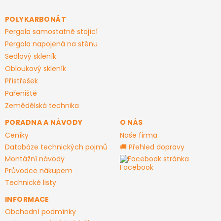
p
a
POLYKARBONÁT
t
Pergola samostatně stojící
í
Pergola napojená na stěnu
Sedlový skleník
Obloukový skleník
Přístřešek
Pařeniště
Zemědělská technika
PORADNA A NÁVODY
O NÁS
Ceníky
Naše firma
Databáze technických pojmů
🚚 Přehled dopravy
Montážní návody
Facebook stránka
Průvodce nákupem
Technické listy
INFORMACE
Obchodní podmínky