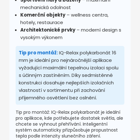
mechanická odolnost
Komerční objekty
– wellness centra,
hotely, restaurace
Architektonické prvky
– moderní design s
vysokým výkonem
Tip pro montáž:
IQ-Relax polykarbonát 16
mm je ideální pro nejnáročnější aplikace
vyžadující maximální tepelnou izolaci spolu
s účinným zastíněním. Díky sedmistěnné
konstrukci dosahuje nejlepších izolačních
vlastností v sortimentu při zachování
příjemného osvětlení bez oslnění.
Tip pro montáž: IQ-Relax polykarbonát je ideální
pro aplikace, kde potřebujete dostatek světla, ale
chcete se vyhnout přehřívání. Inteligentní
systém automaticky přizpůsobuje propustnost
tepla podle intenzity slunečního záření.