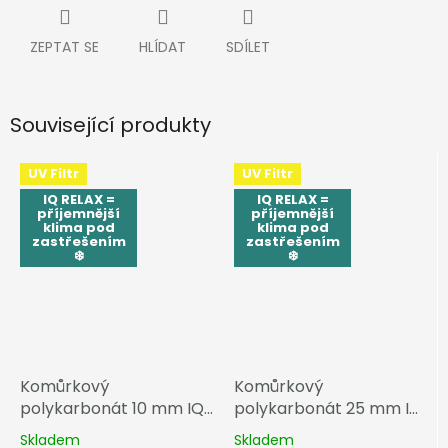
ZEPTAT SE
HLÍDAT
SDÍLET
Související produkty
UV Filtr
UV Filtr
IQ RELAX =
IQ RELAX =
příjemnější
příjemnější
klima pod
klima pod
zastřešením
zastřešením
❄️
❄️
Komůrkový
Komůrkový
polykarbonát 10 mm IQ
polykarbonát 25 mm IQ
RELAX
RELAX
Skladem
Skladem