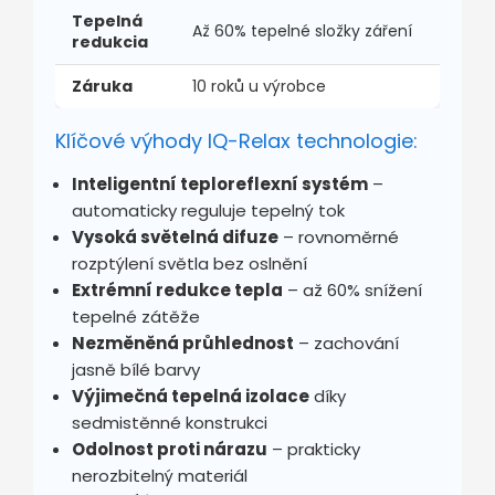
Tepelná
Až 60% tepelné složky záření
redukcia
Záruka
10 roků u výrobce
Klíčové výhody IQ-Relax technologie:
Inteligentní teploreflexní systém
–
automaticky reguluje tepelný tok
Vysoká světelná difuze
– rovnoměrné
rozptýlení světla bez oslnění
Extrémní redukce tepla
– až 60% snížení
tepelné zátěže
Nezměněná průhlednost
– zachování
jasně bílé barvy
Výjimečná tepelná izolace
díky
sedmistěnné konstrukci
Odolnost proti nárazu
– prakticky
nerozbitelný materiál