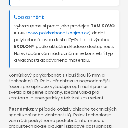
Upozornění:
Vyhrazujeme si právo jako prodejce
TAM KOVO
s.r.o.
(
www.polykarbonatznojmo.cz
) dodat
polykarbonátovou desku IQ-Relax od výrobce
EXOLON®
podle aktuální skladové dostupnosti.
Na vyžádání vám rádi oznámíme konkrétní typ
a vlastnosti dodávaného materiálu.
Komůrkový polykarbonát s tloušťkou 16 mm a
technologií IQ-Relax představuje nejmodernější
řešení pro aplikace vyžadující optimální poměr
světla a tepelné ochrany. Ideální volba pro
komfortní a energeticky efektivní zastřešení.
Poznámka:
V případě otázky ohledně technických
specifikací nebo vlastností IQ-Relax technologie
vám rádi poskytneme podrobné informace o
produktech podle aktuální skladové dostupnosti.