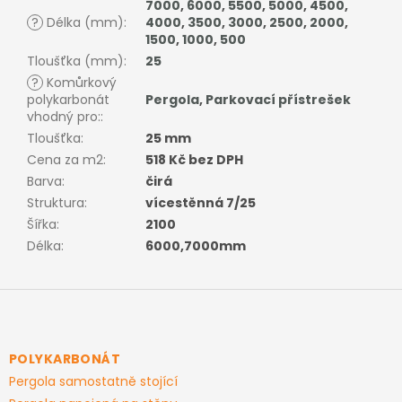
7000
,
6000
,
5500
,
5000
,
4500
,
?
Délka (mm)
:
4000
,
3500
,
3000
,
2500
,
2000
,
1500
,
1000
,
500
Tloušťka (mm)
:
25
?
Komůrkový
polykarbonát
Pergola
,
Parkovací přístrešek
vhodný pro:
:
Tloušťka
:
25 mm
Cena za m2
:
518 Kč bez DPH
Barva
:
čirá
Struktura
:
vícestěnná 7/25
Šířka
:
2100
Délka
:
6000,7000mm
Z
á
p
a
POLYKARBONÁT
t
Pergola samostatně stojící
í