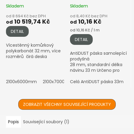
čirá
šíře 28 mm
Skladem
Skladem
od 8 694 Kč bez DPH
od 8,40 Kč bez DPH
10 519,74 Kč
10,16 Kč
od
od
Měrná
od 10,16 Kč / 1 m
DETAIL
cena:
DETAIL
Vícestěnný komůrkový
polykarbonát 32 mm, více
AntiDUST páska samolepící
rozměrů čirá deska
prodyšná
28 mm, standardní délka
návinu 33 m Určeno pro
komůrkový polykarbonát
2100x6000mm
2100x7000mm
4–10 mm • Prodyšná páska
Celá AntiDUST páska 33m
Z
proti prachu a vlhkosti •...
ZOBRAZIT VŠECHNY SOUVISEJÍCÍ PRODUKTY
Popis
Související soubory (1)