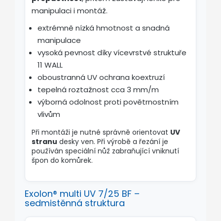
manipulaci i montáž.
extrémně nízká hmotnost a snadná
manipulace
vysoká pevnost díky vícevrstvé struktuře
11 WALL
oboustranná UV ochrana koextruzí
tepelná roztažnost cca 3 mm/m
výborná odolnost proti povětrnostním
vlivům
Při montáži je nutné správně orientovat
UV
stranu
desky ven. Při výrobě a řezání je
používán speciální nůž zabraňující vniknutí
špon do komůrek.
Exolon® multi UV 7/25 BF –
sedmistěnná struktura