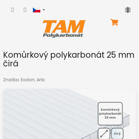
Přejít
na
obsah
NÁKUPNÍ
KOŠÍK
Komůrkový polykarbonát 25 mm
čirá
Značka:
Exolon; Arla