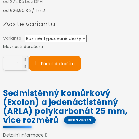
od
272 Kč
bez DPH
Měrná
od 626,90 Kč / 1 m2
cena:
Zvolte variantu
Varianta
Možnosti doručení
Přidat do košíku
Sedmistěnný komůrkový
(Exolon) a jedenáctistěnný
(ARLA) polykarbonát 25 mm,
více rozměrů
čirá deska
Detailní informace