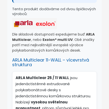
Tento produkt dodáváme od dvou špičkových
výrobců:
Dle skladové dostupnosti expedujeme buď
ARLA
Multiclear
, nebo
Exolon® multi UV
. Obě značky
patří mezi nejkvalitnější evropské výrobce
polykarbonátových komůrkových desek.
ARLA Multiclear 11-WALL – vícevrstvá
struktura
ARLA Multiclear 25 / 11 WALL
jsou
jedenáctistěnné extrudované
polykarbonátové desky s
jedenáctistěnnou komůrkovou strukturou.
Nabízejí
vysokou světelnou
propustnost
, přitom zůstávají lehké pro