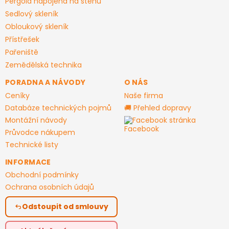
Pergola napojená na stěnu
Sedlový skleník
Obloukový skleník
Přístřešek
Pařeniště
Zemědělská technika
PORADNA A NÁVODY
O NÁS
Ceníky
Naše firma
Databáze technických pojmů
🚚 Přehled dopravy
Montážní návody
Facebook stránka
Průvodce nákupem
Technické listy
INFORMACE
Obchodní podmínky
Ochrana osobních údajů
Odstoupit od smlouvy