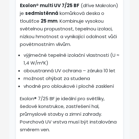
Exolon® multi UV 7/25 BF
(dříve Makrolon)
je
sedmistěnná
komůrková deska o
tloušťce
25 mm
. Kombinuje vysokou
světelnou propustnost, tepelnou izolaci,
nízkou hmotnost a vynikající odolnost vůči
povětrnostním vlivům.
výjimečné tepelně izolační vlastnosti (U ≈
1,4 W/m²K)
oboustranná UV ochrana – záruka 10 let
možnost ohýbat za studena
vhodné pro obloukové i ploché zasklení
Exolon® 7/25 BF je ideální pro světlíky,
šedové konstrukce, zastřešení hal,
průmyslové stavby a zimní zahrady.
Povrchová UV vrstva musí být instalována
směrem ven.