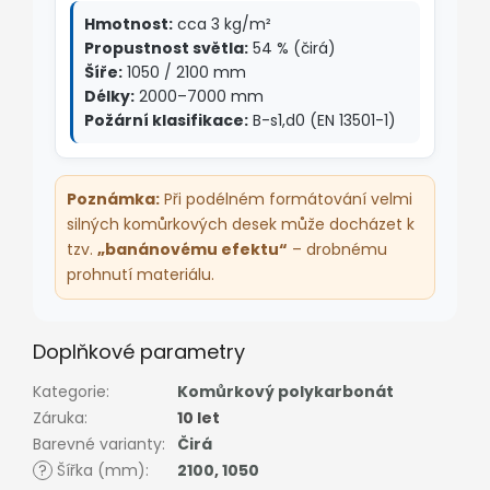
Hmotnost:
cca 3 kg/m²
Propustnost světla:
54 % (čirá)
Šíře:
1050 / 2100 mm
Délky:
2000–7000 mm
Požární klasifikace:
B-s1,d0 (EN 13501-1)
Poznámka:
Při podélném formátování velmi
silných komůrkových desek může docházet k
tzv.
„banánovému efektu“
– drobnému
prohnutí materiálu.
Doplňkové parametry
Kategorie
:
Komůrkový polykarbonát
Záruka
:
10 let
Barevné varianty
:
Čirá
?
Šířka (mm)
:
2100
,
1050