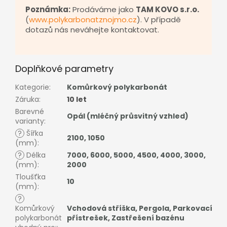
Poznámka:
Prodáváme jako
TAM KOVO s.r.o.
(
www.polykarbonatznojmo.cz
). V případě
dotazů nás neváhejte kontaktovat.
Doplňkové parametry
Kategorie
:
Komůrkový polykarbonát
Záruka
:
10 let
Barevné
Opál (mléčný průsvitný vzhled)
varianty
:
?
Šířka
2100
,
1050
(mm)
:
?
Délka
7000
,
6000
,
5000
,
4500
,
4000
,
3000
,
(mm)
:
2000
Tloušťka
10
(mm)
:
?
Komůrkový
Vchodová stříška
,
Pergola
,
Parkovací
polykarbonát
přístrešek
,
Zastřešení bazénu