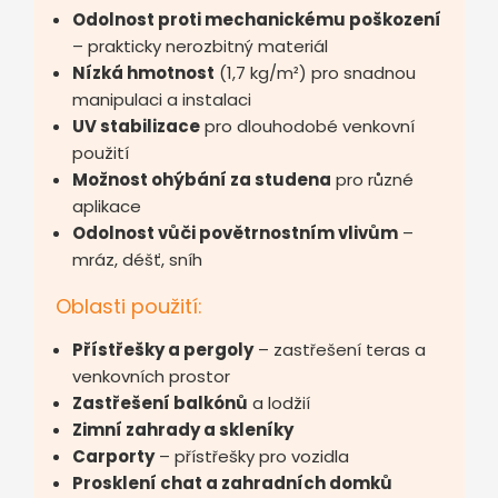
Odolnost proti mechanickému poškození
– prakticky nerozbitný materiál
Nízká hmotnost
(1,7 kg/m²) pro snadnou
manipulaci a instalaci
UV stabilizace
pro dlouhodobé venkovní
použití
Možnost ohýbání za studena
pro různé
aplikace
Odolnost vůči povětrnostním vlivům
–
mráz, déšť, sníh
Oblasti použití:
Přístřešky a pergoly
– zastřešení teras a
venkovních prostor
Zastřešení balkónů
a lodžií
Zimní zahrady a skleníky
Carporty
– přístřešky pro vozidla
Prosklení chat a zahradních domků