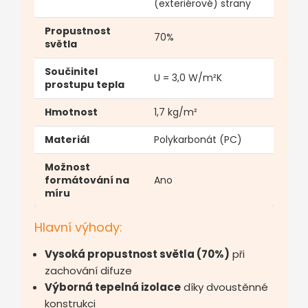
(exteriérové) strany
Propustnost
70%
světla
Součinitel
U = 3,0 W/m²K
prostupu tepla
Hmotnost
1,7 kg/m²
Materiál
Polykarbonát (PC)
Možnost
formátování na
Ano
míru
Hlavní výhody:
Vysoká propustnost světla (70%)
při
zachování difuze
Výborná tepelná izolace
díky dvoustěnné
konstrukci