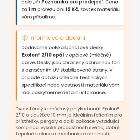
pole „✍️
Poznámka pro prodejce
". Cena
za
1 m
prořezu činí
15 Kč
, zbytek materiálu
vám přibalíme.
📦 Informace o dodání:
Dodáváme polykarbonátové desky
Exolon® 2/10 opál
v opálové (mléčné)
barvě. Desky jsou chráněny ochrannou fólií
s označením UV stabilizované strany. V
případě dotazu ohledně technických
specifikací nebo vlastností materiálu vám
rádi poskytneme detailní informace.
Dvoustěnný komůrkový polykarbonát Exolon®
2/10 o tloušťce 10 mm je ideálním řešením pro
přístřešky, pergoly a další aplikace vyžadující
kombinaci vysoké propustnosti světla, dobré
tepelné izolace a mechanické odolnosti.