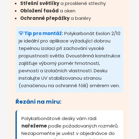
Střešní světlíky
a prosklené střechy
Obložení fasád
a oken
Ochranné přepážky
a bariéry
💡 Tip pro montáž:
Polykarbonát Exolon 2/10
je ideální pro aplikace vyžadující dobrou
tepelnou izolaci při zachování vysoké
propustnosti světla. Dvoustěnná konstrukce
zajišťuje výborný poměr hmotnosti,
pevnosti a izolačních vlastností. Desku
instalujte UV stabilizovanou stranou
(označenou na ochranné fólii) směrem ven.
Řezání na míru:
Polykarbonátové desky vám rádi
nařežeme
podle požadovaných rozměrů.
Nezapomeňte je uvést v objednávce do