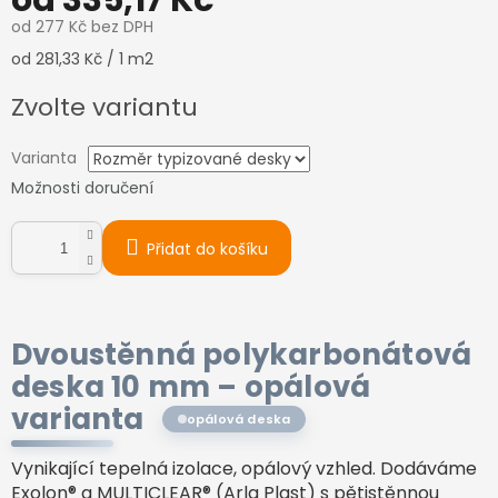
od
335,17 Kč
od
277 Kč
bez DPH
Měrná
od 281,33 Kč / 1 m2
cena:
Zvolte variantu
Varianta
Možnosti doručení
Přidat do košíku
Dvoustěnná polykarbonátová
deska 10 mm –
opálová
varianta
opálová deska
Vynikající tepelná izolace, opálový vzhled. Dodáváme
Exolon® a MULTICLEAR® (Arla Plast) s pětistěnnou