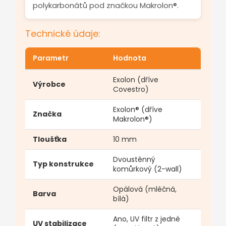
polykarbonátů pod značkou Makrolon®.
Technické údaje:
Parametr
Hodnota
Exolon (dříve
Výrobce
Covestro)
Exolon® (dříve
Značka
Makrolon®)
Tloušťka
10 mm
Dvoustěnný
Typ konstrukce
komůrkový (2-wall)
Opálová (mléčná,
Barva
bílá)
Ano, UV filtr z jedné
UV stabilizace