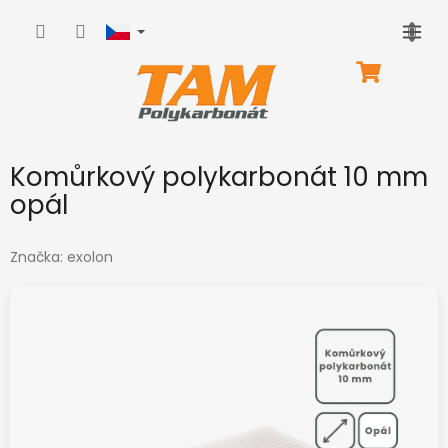
Přejít
na
obsah
NÁKUPNÍ
KOŠÍK
Komůrkový polykarbonát 10 mm
opál
Značka:
exolon