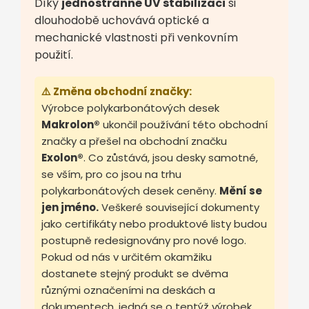
Díky
jednostranné UV stabilizaci
si
dlouhodobě uchovává optické a
mechanické vlastnosti při venkovním
použití.
⚠️ Změna obchodní značky:
Výrobce polykarbonátových desek
Makrolon®
ukončil používání této obchodní
značky a přešel na obchodní značku
Exolon®
. Co zůstává, jsou desky samotné,
se vším, pro co jsou na trhu
polykarbonátových desek ceněny.
Mění se
jen jméno.
Veškeré související dokumenty
jako certifikáty nebo produktové listy budou
postupně redesignovány pro nové logo.
Pokud od nás v určitém okamžiku
dostanete stejný produkt se dvěma
různými označeními na deskách a
dokumentech, jedná se o tentýž výrobek.