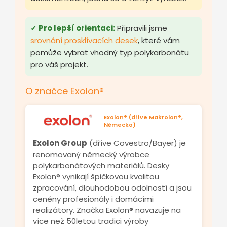
✓ Pro lepší orientaci:
Připravili jsme
srovnání prosklívacích desek
, které vám
pomůže vybrat vhodný typ polykarbonátu
pro váš projekt.
O značce Exolon®
Exolon® (dříve Makrolon®,
Německo)
Exolon Group
(dříve Covestro/Bayer) je
renomovaný německý výrobce
polykarbonátových materiálů. Desky
Exolon® vynikají špičkovou kvalitou
zpracování, dlouhodobou odolností a jsou
ceněny profesionály i domácími
realizátory. Značka Exolon® navazuje na
více než 50letou tradici výroby