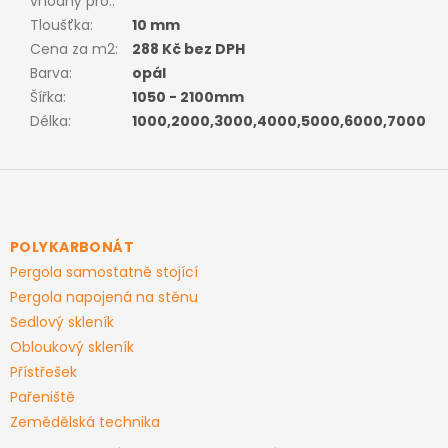
vhodný pro:
:
Tloušťka
:
10 mm
Cena za m2
:
288 Kč bez DPH
Barva
:
opál
Šířka
:
1050 - 2100mm
Délka
:
1000,2000,3000,4000,5000,6000,7000
Z
á
p
a
POLYKARBONÁT
t
Pergola samostatně stojící
í
Pergola napojená na stěnu
Sedlový skleník
Obloukový skleník
Přístřešek
Pařeniště
Zemědělská technika