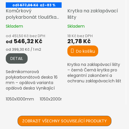
od
1 677,06 Kč
až
–83 %
Komůrkový
Krytka na zaklapávací
polykarbonát tloušťka
lišty
16 mm opál
Skladem
Skladem
od 451,50 Kč bez DPH
18 Kč bez DPH
546,32 Kč
21,78 Kč
od
Měrná
od 399,30 Kč / 1 m2
Do košíku
cena:
DETAIL
Krytka na zaklapávací lišty
– černá Černá krytka pro
Sedmikomorová
elegantní zakončení a
polykarbonátová deska 16
ochranu zaklapávacích lišt
mm – opálová varianta
opálová deska Vynikající
tepelná izolace, opálový
vzhled. Dodáváme Exolon®
1050x1000mm
1050x2000mm
1050x3000mm
1050x4
a MULTICLEAR® (Arla Plast)
s...
ZOBRAZIT VŠECHNY SOUVISEJÍCÍ PRODUKTY