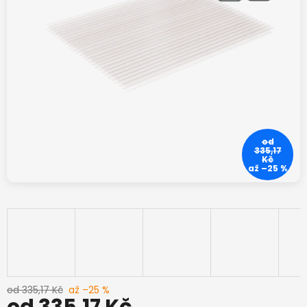
od
335,17
Kč
až –25 %
od 335,17 Kč
až –25 %