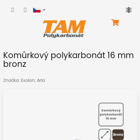
Přejít
na
obsah
NÁKUPNÍ
KOŠÍK
Komůrkový polykarbonát 16 mm
bronz
Značka:
Exolon; Arla