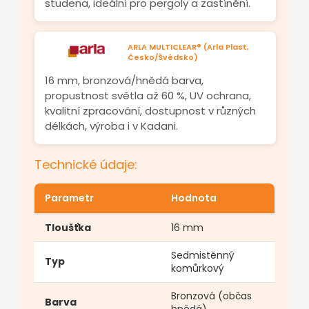
studena, ideální pro pergoly a zastínění.
ARLA MULTICLEAR® (Arla Plast,
Česko/Švédsko)
16 mm, bronzová/hnědá barva,
propustnost světla až 60 %, UV ochrana,
kvalitní zpracování, dostupnost v různých
délkách, výroba i v Kadani.
Technické údaje:
Parametr
Hodnota
Tloušťka
16 mm
Sedmistěnný
Typ
komůrkový
Bronzová (občas
Barva
hnědá)