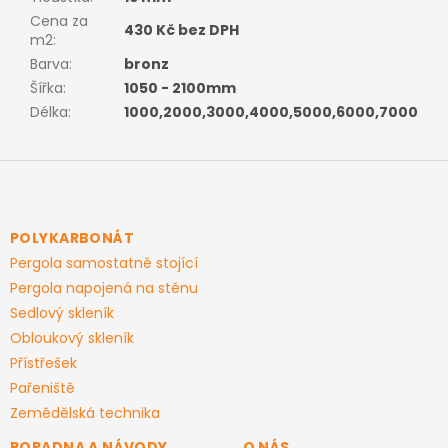
Cena za
430 Kč bez DPH
m2
:
Barva
:
bronz
Šířka
:
1050 - 2100mm
Délka
:
1000,2000,3000,4000,5000,6000,7000
Z
á
p
a
POLYKARBONÁT
t
Pergola samostatně stojící
í
Pergola napojená na stěnu
Sedlový skleník
Obloukový skleník
Přístřešek
Pařeniště
Zemědělská technika
PORADNA A NÁVODY
O NÁS