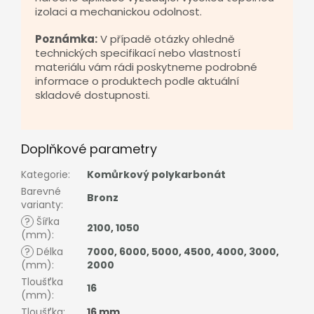
izolaci a mechanickou odolnost.
Poznámka:
V případě otázky ohledně
technických specifikací nebo vlastností
materiálu vám rádi poskytneme podrobné
informace o produktech podle aktuální
skladové dostupnosti.
Doplňkové parametry
Kategorie
:
Komůrkový polykarbonát
Barevné
Bronz
varianty
:
?
Šířka
2100
,
1050
(mm)
:
?
Délka
7000
,
6000
,
5000
,
4500
,
4000
,
3000
,
(mm)
:
2000
Tloušťka
16
(mm)
:
Tloušťka
:
16 mm