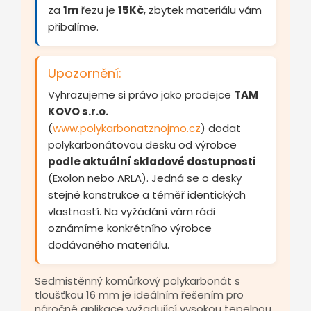
za
1m
řezu je
15Kč
, zbytek materiálu vám
přibalíme.
Upozornění:
Vyhrazujeme si právo jako prodejce
TAM
KOVO s.r.o.
(
www.polykarbonatznojmo.cz
) dodat
polykarbonátovou desku od výrobce
podle aktuální skladové dostupnosti
(Exolon nebo ARLA). Jedná se o desky
stejné konstrukce a téměř identických
vlastností. Na vyžádání vám rádi
oznámíme konkrétního výrobce
dodávaného materiálu.
Sedmistěnný komůrkový polykarbonát s
tloušťkou 16 mm je ideálním řešením pro
náročné aplikace vyžadující vysokou tepelnou