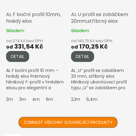
AL F boční profil 10mm,
AL U profil se zobáčkem
hnědý elox
20mm,stříbrný elox
Skladem
Skladem
od 274 Kč bez DPH
od 140,70 Kč bez DPH
331,54 Kč
170,25 Kč
od
od
DETAIL
DETAIL
AL F boční profil 10 mm –
AL „U“ profil se zobáčkem
hnědý elox Prémiový
20 mm, stříbrný elox
hliníkový F-profil v hnědém
Hliníkový ukončovací profil
eloxu pro elegantní a
typu „U“ se zobáčkem pro
pevné zakončení
profesionální zakončení
polykarbonátových desek o
2m
3m
4m
6m
komůrkových
2,1m
6,4m
tloušťce 10 mm
polykarbonátových desek.
Upozornění: Eloxované...
Zajišťuje...
ZOBRAZIT VŠECHNY SOUVISEJÍCÍ PRODUKTY