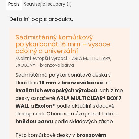
Popis
Související soubory (1)
Detailní popis produktu
Sedmistěnný komůrkový
polykarbonát 16 mm – vysoce
odolný a univerzální
Kvalitní evropští výrobci - ARLA MULTICLEAR®,
EXOLON® - bronzová barva
Sedmistěnná polykarbonátová deska s
tloušťkou
16 mm
v
bronzové barvě
od
kvalitních evropských výrobců
. Nabízíme
desky označené
ARLA MULTICLEAR® BOX 7
WALL
a
Exolon®
podle aktuální skladové
dostupnosti. Občas se může jednat také o
hnědou barvu
podle skladových zásob.
Tyto komůrkové desky v
bronzovém