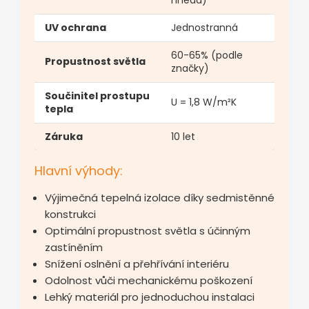
UV ochrana
Jednostranná
60-65% (podle
Propustnost světla
značky)
Součinitel prostupu
U = 1,8 W/m²K
tepla
Záruka
10 let
Hlavní výhody:
Výjimečná tepelná izolace díky sedmistěnné
konstrukci
Optimální propustnost světla s účinným
zastíněním
Snížení oslnění a přehřívání interiéru
Odolnost vůči mechanickému poškození
Lehký materiál pro jednoduchou instalaci