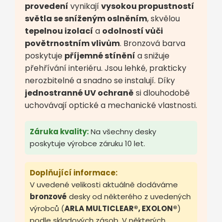
provedení
vynikají
vysokou propustností
světla se sníženým oslněním
, skvělou
tepelnou izolací
a
odolností vůči
povětrnostním vlivům
. Bronzová barva
poskytuje
příjemné stínění
a snižuje
přehřívání interiéru. Jsou lehké, prakticky
nerozbitelné a snadno se instalují. Díky
jednostranné UV ochraně
si dlouhodobě
uchovávají optické a mechanické vlastnosti.
Záruka kvality:
Na všechny desky
poskytuje výrobce záruku 10 let.
Doplňující informace:
V uvedené velikosti aktuálně dodáváme
bronzové
desky od některého z uvedených
výrobců (
ARLA MULTICLEAR®, EXOLON®
)
podle skladových zásob. V některých