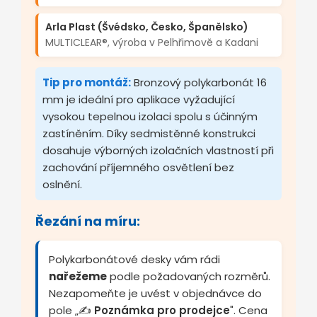
Arla Plast (Švédsko, Česko, Španělsko)
MULTICLEAR®, výroba v Pelhřimově a Kadani
Tip pro montáž:
Bronzový polykarbonát 16
mm je ideální pro aplikace vyžadující
vysokou tepelnou izolaci spolu s účinným
zastíněním. Díky sedmistěnné konstrukci
dosahuje výborných izolačních vlastností při
zachování příjemného osvětlení bez
oslnění.
Řezání na míru:
Polykarbonátové desky vám rádi
nařežeme
podle požadovaných rozměrů.
Nezapomeňte je uvést v objednávce do
pole „✍️
Poznámka pro prodejce
". Cena