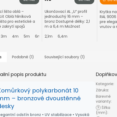
cí lišta oblá –
Ukončovací AL „U“ profil
Krytka na
cit Oblá hliníková
jednoduchý 16 mm –
RAL 9006 
lišta pro estetické a
bronz Dostupné délky: 2,1
pre elega
 zakrytí spojů
m a 6,4 m Možnost
vrutov a
arbonátových desek.
formátování na míru –
konštrukc
ní vzhled v odstínu
3m
4m
5m
6m
zbytkový prořez Vám
2,1m
7m
6,4m
it – ideální pro
přibalíme k objednávce.
y...
Barva: bronz – RAL...
s
Podobné (1)
Související soubory (1)
ailní popis produktu
Doplňko
Kategorie
:
Komůrkový polykarbonát 10
Záruka
:
Barevné
mm – bronzové dvoustěnné
varianty
:
desky
?
Šířka
(mm)
:
legantní odstín bronz • UV stabilizace • Vysoká