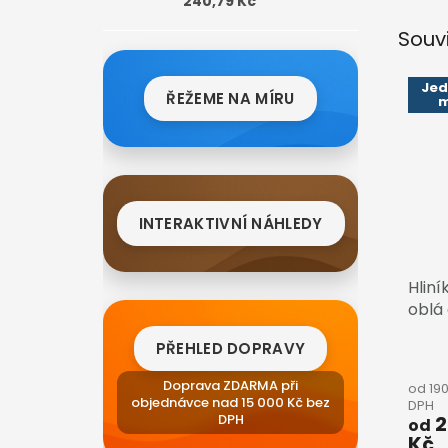
240,79 Kč
Souv
Je
ŘEŽEME NA MÍRU
m
INTERAKTIVNÍ NÁHLEDY
Hliní
oblá 
PŘEHLED DOPRAVY
Doprava ZDARMA při
od 19
objednávce nad 15 000 Kč bez
DPH
2
DPH
od
Kč