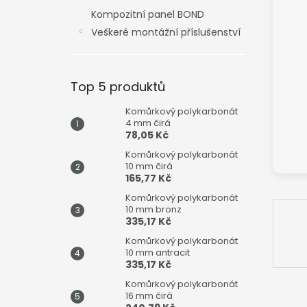
n
Kompozitní panel BOND
e
Veškeré montážní příslušenství
l
Top 5 produktů
Komůrkový polykarbonát
4 mm čirá
78,05 Kč
Komůrkový polykarbonát
10 mm čirá
165,77 Kč
Komůrkový polykarbonát
10 mm bronz
335,17 Kč
Komůrkový polykarbonát
10 mm antracit
335,17 Kč
Komůrkový polykarbonát
16 mm čirá