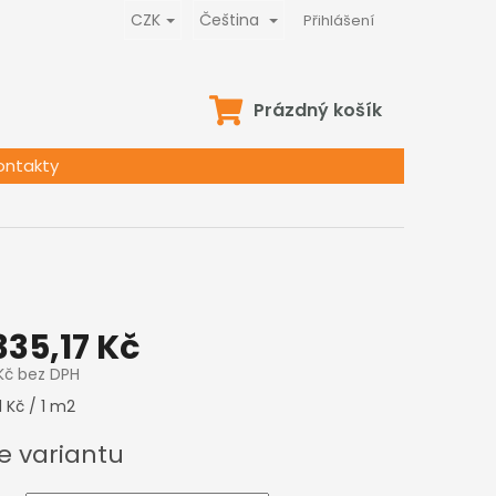
CZK
Čeština
Přihlášení
NÁKUPNÍ
Prázdný košík
KOŠÍK
ontakty
z
335,17 Kč
Kč
bez DPH
1 Kč / 1 m2
e variantu