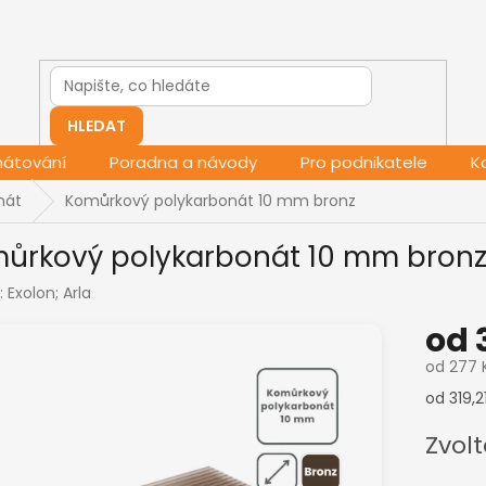
HLEDAT
mátování
Poradna a návody
Pro podnikatele
K
nát
Komůrkový polykarbonát 10 mm bronz
ůrkový polykarbonát 10 mm bron
:
Exolon; Arla
od
od
277 
Měrná
od 319,2
cena:
Zvolt