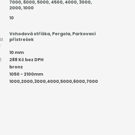
7000
,
6000
,
5000
,
4500
,
4000
,
3000
,
2000
,
1000
10
Vchodová stříška
,
Pergola
,
Parkovací
át
přístrešek
:
:
10 mm
2
:
288 Kč bez DPH
bronz
1050 - 2100mm
1000,2000,3000,4000,5000,6000,7000