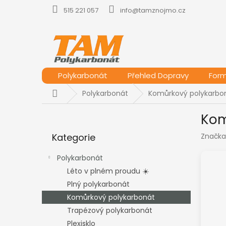
Přejít
515 221 057
info@tamznojmo.cz
na
obsah
Polykarbonát
Přehled Dopravy
For
Domů
Polykarbonát
Komůrkový polykarbo
P
Kom
o
Přeskočit
s
Kategorie
Značka
kategorie
t
r
Polykarbonát
a
Léto v plném proudu ☀️
n
Plný polykarbonát
n
í
Komůrkový polykarbonát
p
Trapézový polykarbonát
a
Plexisklo