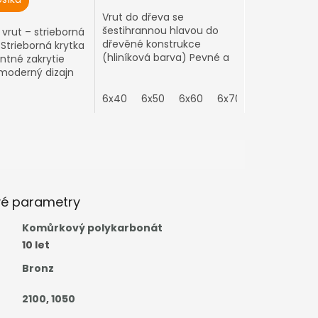
Vrut do dřeva se
šestihrannou hlavou do
 vrut – strieborná
dřevěné konstrukce
Strieborná krytka
(hliníková barva) Pevné a
ntné zakrytie
spolehlivé připevnění
 moderný dizajn
polykarbonátu k dřevěné
ie
konstrukci
6x40
6x50
6x60
6x70
vé parametry
Komůrkový polykarbonát
10 let
Bronz
2100
,
1050