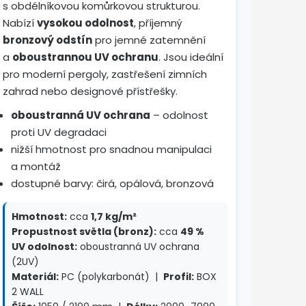
s obdélníkovou komůrkovou strukturou.
Nabízí
vysokou odolnost
, příjemný
bronzový odstín
pro jemné zatemnění
a
oboustrannou UV ochranu
. Jsou ideální
pro moderní pergoly, zastřešení zimních
zahrad nebo designové přístřešky.
oboustranná UV ochrana
– odolnost
proti UV degradaci
nižší hmotnost pro snadnou manipulaci
a montáž
dostupné barvy: čirá, opálová, bronzová
Hmotnost:
cca
1,7 kg/m²
Propustnost světla (bronz):
cca
49 %
UV odolnost:
oboustranná UV ochrana
(2UV)
Materiál:
PC (polykarbonát) |
Profil:
BOX
2 WALL