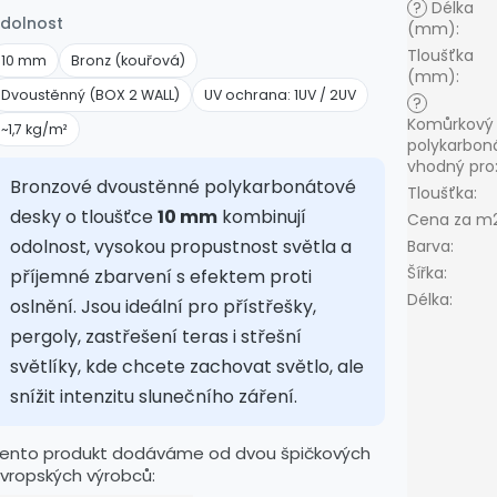
?
Délka
dolnost
(mm)
:
Tloušťka
10 mm
Bronz (kouřová)
(mm)
:
Dvoustěnný (BOX 2 WALL)
UV ochrana: 1UV / 2UV
?
Komůrkový
~1,7 kg/m²
polykarbon
vhodný pro
Bronzové dvoustěnné polykarbonátové
Tloušťka
:
desky o tloušťce
10 mm
kombinují
Cena za m
odolnost, vysokou propustnost světla a
Barva
:
Šířka
:
příjemné zbarvení s efektem proti
Délka
:
oslnění. Jsou ideální pro přístřešky,
pergoly, zastřešení teras i střešní
světlíky, kde chcete zachovat světlo, ale
snížit intenzitu slunečního záření.
ento produkt dodáváme od dvou špičkových
vropských výrobců: