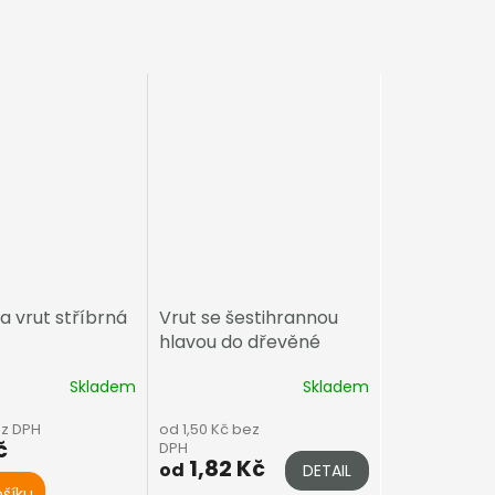
a vrut stříbrná
Vrut se šestihrannou
hlavou do dřevěné
konstrukce
Skladem
Skladem
ez DPH
od 1,50 Kč bez
č
DPH
1,82 Kč
od
DETAIL
ošíku