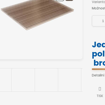
Variant
Možnost
Je
po
br
Detailn
TISK