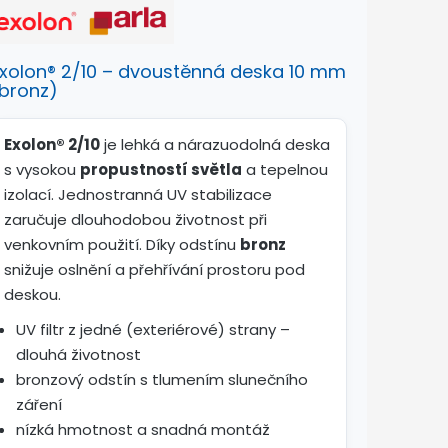
xolon® 2/10 – dvoustěnná deska 10 mm
bronz)
Exolon® 2/10
je lehká a nárazuodolná deska
s vysokou
propustností světla
a tepelnou
izolací. Jednostranná UV stabilizace
zaručuje dlouhodobou životnost při
venkovním použití. Díky odstínu
bronz
snižuje oslnění a přehřívání prostoru pod
deskou.
UV filtr z jedné (exteriérové) strany –
dlouhá životnost
bronzový odstín s tlumením slunečního
záření
nízká hmotnost a snadná montáž