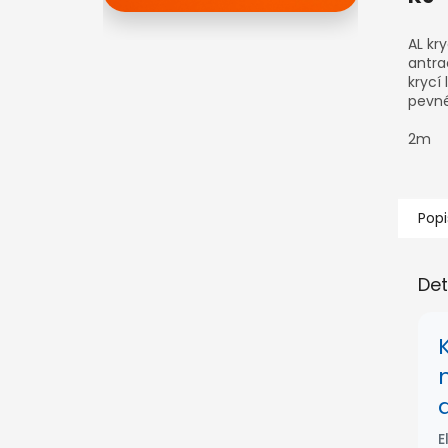
AL kry
antra
krycí 
pevné
polyk
Moder
2m
antrac
pergol
Popi
Det
E