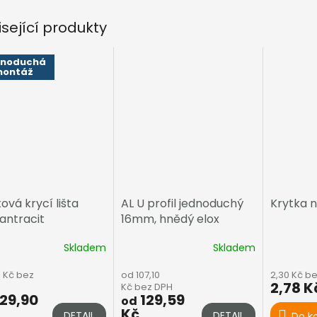
isející produkty
dnoduchá
ontáž
ková krycí lišta
AL U profil jednoduchý
Krytka n
antracit
16mm, hnědý elox
Skladem
Skladem
0 Kč bez
od 107,10
2,30 Kč b
2,78 K
Kč bez DPH
29,90
129,59
od
Kč
DETAIL
DETAIL
Do k