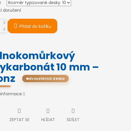
a
i doručení
Přidat do košíku
dnokomůrkový
lykarbonát 10 mm –
onz
dvoustěnná deska
í informace
ZEPTAT SE
HLÍDAT
SDÍLET