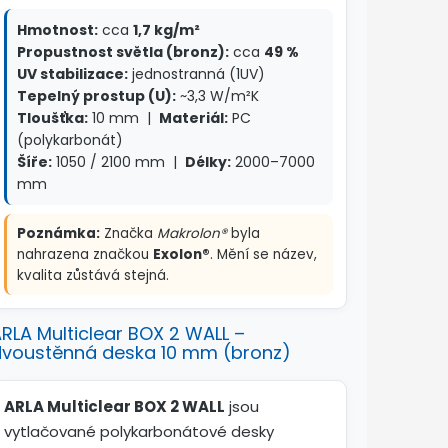
Hmotnost:
cca
1,7 kg/m²
Propustnost světla (bronz):
cca
49 %
UV stabilizace:
jednostranná (1UV)
Tepelný prostup (U):
~3,3 W/m²K
Tloušťka:
10 mm |
Materiál:
PC
(polykarbonát)
Šíře:
1050 / 2100 mm |
Délky:
2000–7000
mm
Poznámka:
Značka
Makrolon®
byla
nahrazena značkou
Exolon®
. Mění se název,
kvalita zůstává stejná.
RLA Multiclear BOX 2 WALL –
dvoustěnná deska 10 mm (bronz)
ARLA Multiclear BOX 2 WALL
jsou
vytlačované polykarbonátové desky