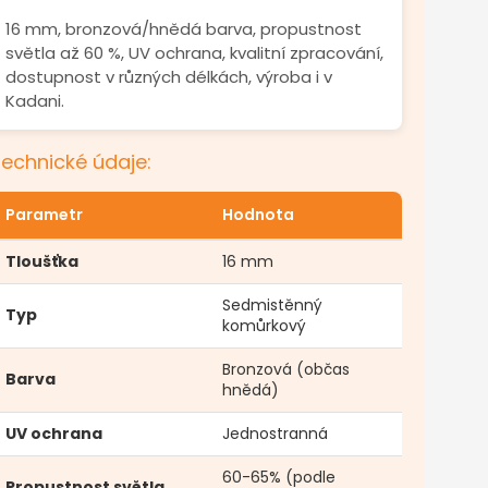
16 mm, bronzová/hnědá barva, propustnost
světla až 60 %, UV ochrana, kvalitní zpracování,
dostupnost v různých délkách, výroba i v
Kadani.
echnické údaje:
Parametr
Hodnota
Tloušťka
16 mm
Sedmistěnný
Typ
komůrkový
Bronzová (občas
Barva
hnědá)
UV ochrana
Jednostranná
60-65% (podle
Propustnost světla