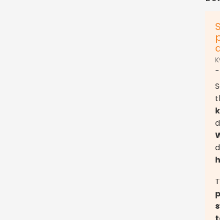
a
K
-
S
t
k
d
d
T
p
s
t