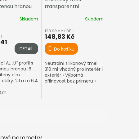
ženou hranou
transparentní
říbrný elox
Skladem
Skladem
123 Kč bez DPH
148,83 Kč
H
,41
DETAIL
Do košíku
í AL „U“ profil s
Neutrální silikonový tmel
enou hranou 16
310 ml Vhodný pro interiér i
brný elox
exteriér • Výborná
délky: 2,1 m a 6,4
přilnavost bez primeru •
ta s prodlouženou
Odolný vůči UV záření,
ideální pro boční
,4m
vlhkosti a stárnutí 🇩🇪
desky s lepším...
Vyrobeno v Německu –...
kové parametry