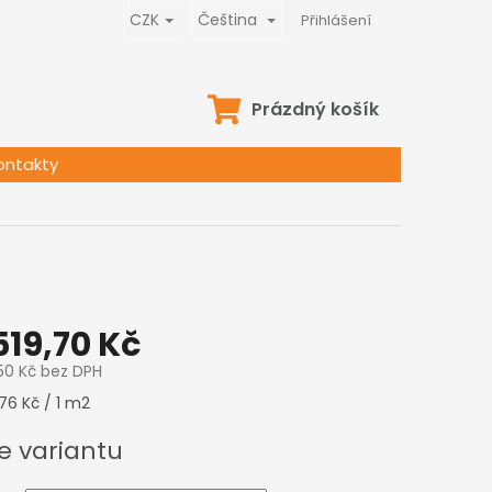
CZK
Čeština
Přihlášení
NÁKUPNÍ
Prázdný košík
KOŠÍK
ontakty
z
519,70 Kč
50 Kč
bez DPH
76 Kč / 1 m2
e variantu