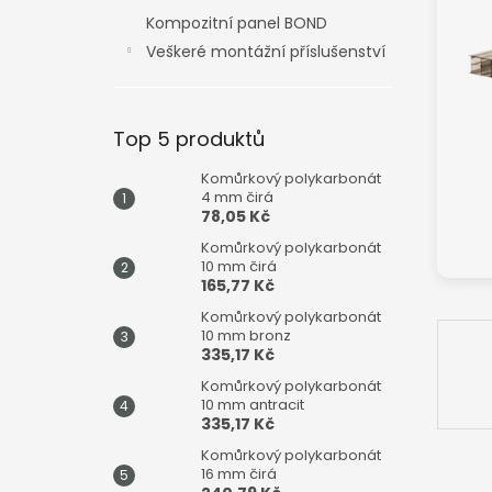
n
Kompozitní panel BOND
e
Veškeré montážní příslušenství
l
Top 5 produktů
Komůrkový polykarbonát
4 mm čirá
78,05 Kč
Komůrkový polykarbonát
10 mm čirá
165,77 Kč
Komůrkový polykarbonát
10 mm bronz
335,17 Kč
Komůrkový polykarbonát
10 mm antracit
335,17 Kč
Komůrkový polykarbonát
16 mm čirá