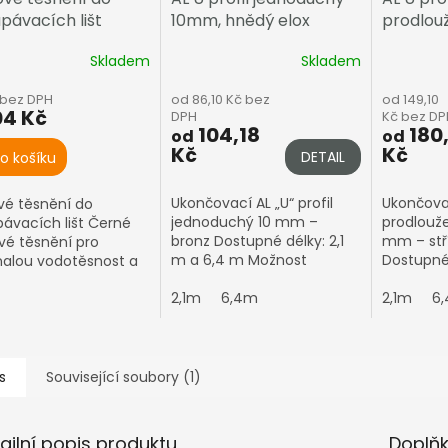
pávacích lišt
10mm, hnědý elox
prodlou
16mm, st
Skladem
Skladem
 bez DPH
od 86,10 Kč bez
od 149,10
04 Kč
DPH
Kč bez DP
104,18
180
od
od
Kč
Kč
DETAIL
o košíku
Ukončovací AL „U“ profil
Ukončovac
vé těsnění do
jednoduchý 10 mm –
prodlouž
pávacích lišt Černé
bronz Dostupné délky: 2,1
mm – stří
vé těsnění pro
m a 6,4 m Možnost
Dostupné 
alou vodotěsnost a
formátování na míru –
m Varian
nu hran
zbytkový prořez Vám
2,1m
6,4m
hranou – 
2,1m
6
přibalíme k objednávce.
uzavření 
Barva: bronz – RAL...
s
Související soubory (1)
ailní popis produktu
Doplň