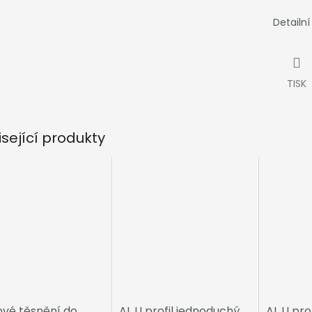
Detailn
TISK
isející produkty
ové těsnění do
AL U profil jednoduchý
AL U prof