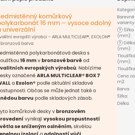
Kategor
Sedmistěnný komůrkový
Barevné
polykarbonát 16 mm – vysoce odolný
varianty
 univerzální
?
Šířka
(mm)
:
valitní evropští výrobci - ARLA MULTICLEAR®, EXOLON®
?
Délk
 bronzová barva
(mm)
:
edmistěnná polykarbonátová deska s
Tloušťk
loušťkou
16 mm
v
bronzové barvě
od
(mm)
:
valitních evropských výrobců
. Nabízíme
Tloušťk
esky označené
ARLA MULTICLEAR® BOX 7
Cena za
m2
:
WALL
a
Exolon®
podle aktuální skladové
Barva
:
ostupnosti. Občas se může jednat také o
Šířka
:
hnědou barvu
podle skladových zásob.
Délka
:
yto komůrkové desky v
bronzovém
rovedení
vynikají
vysokou propustností
větla se sníženým oslněním
, skvělou
epelnou izolací
a
odolností vůči