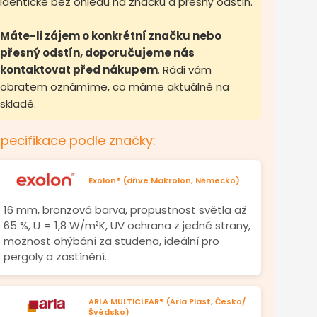
identické bez ohledu na značku a přesný odstín.
Máte-li zájem o konkrétní značku nebo
přesný odstín, doporučujeme nás
kontaktovat před nákupem
. Rádi vám
obratem oznámíme, co máme aktuálně na
skladě.
pecifikace podle značky:
Exolon® (dříve Makrolon, Německo)
16 mm, bronzová barva, propustnost světla až
65 %, U = 1,8 W/m²K, UV ochrana z jedné strany,
možnost ohýbání za studena, ideální pro
pergoly a zastínění.
ARLA MULTICLEAR® (Arla Plast, Česko/
Švédsko)