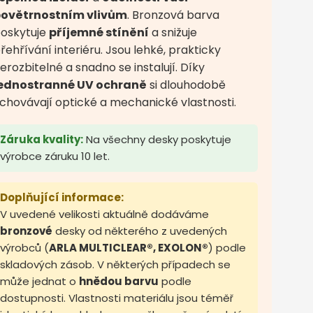
ovětrnostním vlivům
. Bronzová barva
oskytuje
příjemné stínění
a snižuje
řehřívání interiéru. Jsou lehké, prakticky
erozbitelné a snadno se instalují. Díky
ednostranné UV ochraně
si dlouhodobě
chovávají optické a mechanické vlastnosti.
Záruka kvality:
Na všechny desky poskytuje
výrobce záruku 10 let.
Doplňující informace:
V uvedené velikosti aktuálně dodáváme
bronzové
desky od některého z uvedených
výrobců (
ARLA MULTICLEAR®, EXOLON®
) podle
skladových zásob. V některých případech se
může jednat o
hnědou barvu
podle
dostupnosti. Vlastnosti materiálu jsou téměř