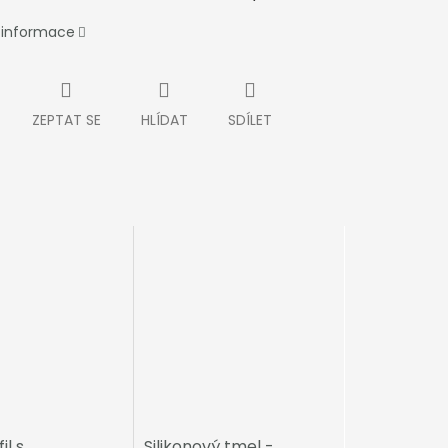
í informace
ZEPTAT SE
HLÍDAT
SDÍLET
il s
Silikonový tmel -