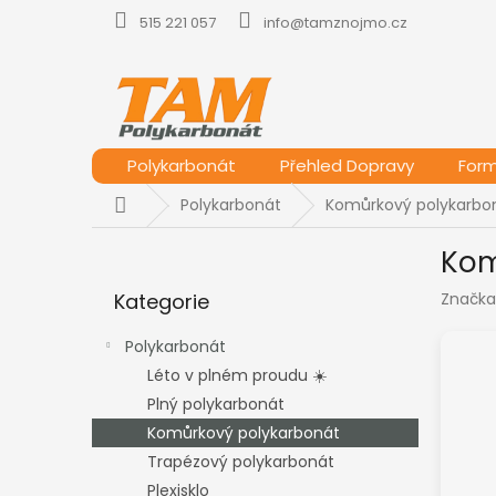
Přejít
515 221 057
info@tamznojmo.cz
na
obsah
Polykarbonát
Přehled Dopravy
For
Domů
Polykarbonát
Komůrkový polykarbo
P
Kom
o
Přeskočit
s
Kategorie
Značka
kategorie
t
r
Polykarbonát
a
Léto v plném proudu ☀️
n
Plný polykarbonát
n
í
Komůrkový polykarbonát
p
Trapézový polykarbonát
a
Plexisklo