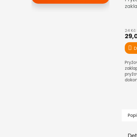
zakla
24 Kč
29,
D
Pryžo
zakla
pryžo
dokon
ochra
Popi
Det