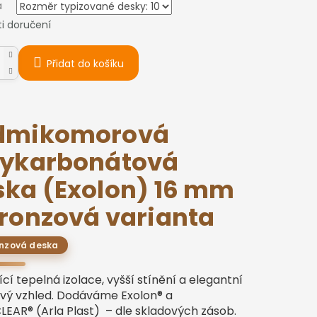
a
i doručení
Přidat do košíku
dmikomorová
lykarbonátová
ska (Exolon) 16 mm
ronzová varianta
nzová deska
ící tepelná izolace, vyšší stínění a elegantní
vý vzhled. Dodáváme Exolon® a
LEAR® (Arla Plast) – dle skladových zásob.