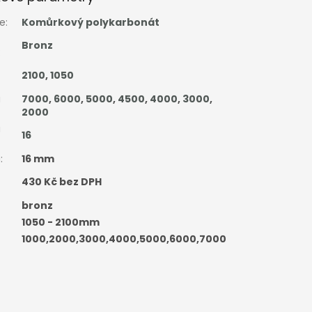
ie
:
Komůrkový polykarbonát
Bronz
:
2100
,
1050
a
7000
,
6000
,
5000
,
4500
,
4000
,
3000
,
2000
a
16
a
:
16 mm
430 Kč bez DPH
bronz
1050 - 2100mm
1000,2000,3000,4000,5000,6000,7000