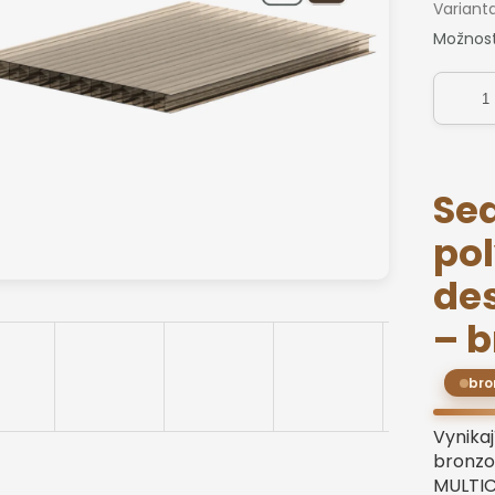
Variant
Možnost
Se
po
de
–
b
bro
Vynikaj
bronzo
MULTIC