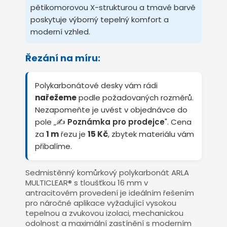
pětikomorovou X-strukturou a tmavé barvě
poskytuje výborný tepelný komfort a
moderní vzhled.
Řezání na míru:
Polykarbonátové desky vám rádi
nařežeme
podle požadovaných rozměrů.
Nezapomeňte je uvést v objednávce do
pole „✍️
Poznámka pro prodejce
". Cena
za
1 m
řezu je
15 Kč
, zbytek materiálu vám
přibalíme.
Sedmistěnný komůrkový polykarbonát ARLA
MULTICLEAR® s tloušťkou 16 mm v
antracitovém provedení je ideálním řešením
pro náročné aplikace vyžadující vysokou
tepelnou a zvukovou izolaci, mechanickou
odolnost a maximální zastínění s moderním