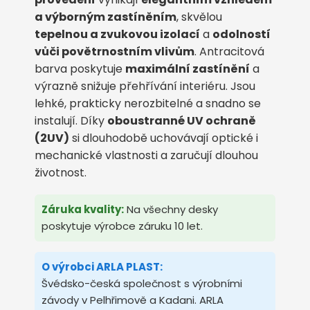
a výborným zastíněním
, skvělou
tepelnou a zvukovou izolací
a
odolností
vůči povětrnostním vlivům
. Antracitová
barva poskytuje
maximální zastínění
a
výrazně snižuje přehřívání interiéru. Jsou
lehké, prakticky nerozbitelné a snadno se
instalují. Díky
oboustranné UV ochraně
(2UV)
si dlouhodobě uchovávají optické i
mechanické vlastnosti a zaručují dlouhou
životnost.
Záruka kvality:
Na všechny desky
poskytuje výrobce záruku 10 let.
O výrobci ARLA PLAST:
Švédsko-česká společnost s výrobními
závody v Pelhřimově a Kadani. ARLA