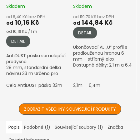
šíře 28 mm
6mm, stříbrný elox
Skladem
Skladem
od 8,40 Kč bez DPH
od 119,70 Kč bez DPH
10,16 Kč
144,84 Kč
od
od
Měrná
od 10,16 Kč / 1 m
DETAIL
cena:
DETAIL
Ukončovací AL „U“ profil s
prodlouženou hranou 6
AntiDUST páska samolepící
mm – stříbrný elox
prodyšná
Dostupné délky: 2,1 m a 6,4
28 mm, standardní délka
m Varianta s prodlouženou
návinu 33 m Určeno pro
hranou – ideální pro boční
komůrkový polykarbonát
uzavření desky s lepším...
4–10 mm • Prodyšná páska
Celá AntiDUST páska 33m
Zvolte počet metrů
2,1m
6,4m
proti prachu a vlhkosti •...
ZOBRAZIT VŠECHNY SOUVISEJÍCÍ PRODUKTY
Popis
Podobné (1)
Související soubory (1)
Značka
Ostatní informace