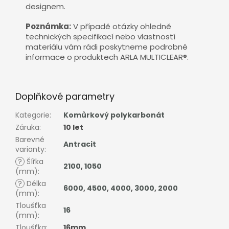
designem.
Poznámka:
V případě otázky ohledně
technických specifikací nebo vlastností
materiálu vám rádi poskytneme podrobné
informace o produktech ARLA MULTICLEAR®.
Doplňkové parametry
Kategorie
:
Komůrkový polykarbonát
Záruka
:
10 let
Barevné
Antracit
varianty
:
?
Šířka
2100
,
1050
(mm)
:
?
Délka
6000
,
4500
,
4000
,
3000
,
2000
(mm)
:
Tloušťka
16
(mm)
:
Tloušťka
:
16mm