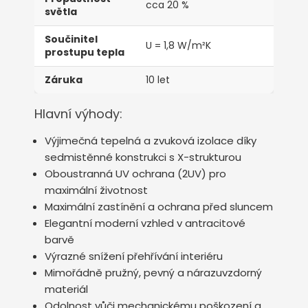
cca 20 %
světla
Součinitel
U = 1,8 W/m²K
prostupu tepla
Záruka
10 let
Hlavní výhody:
Výjimečná tepelná a zvuková izolace díky
sedmistěnné konstrukci s X-strukturou
Oboustranná UV ochrana (2UV) pro
maximální životnost
Maximální zastínění a ochrana před sluncem
Elegantní moderní vzhled v antracitové
barvě
Výrazné snížení přehřívání interiéru
Mimořádně pružný, pevný a nárazuvzdorný
materiál
Odolnost vůči mechanickému poškození a