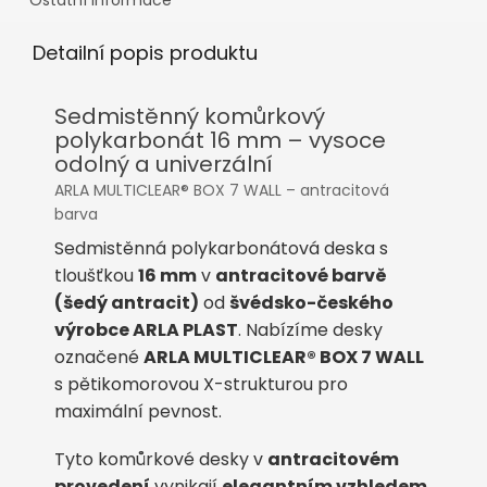
Detailní popis produktu
Sedmistěnný komůrkový
polykarbonát 16 mm – vysoce
odolný a univerzální
ARLA MULTICLEAR® BOX 7 WALL – antracitová
barva
Sedmistěnná polykarbonátová deska s
tloušťkou
16 mm
v
antracitové barvě
(šedý antracit)
od
švédsko-českého
výrobce ARLA PLAST
. Nabízíme desky
označené
ARLA MULTICLEAR® BOX 7 WALL
s pětikomorovou X-strukturou pro
maximální pevnost.
Tyto komůrkové desky v
antracitovém
provedení
vynikají
elegantním vzhledem