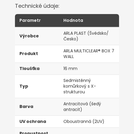
Technické údaje:
Parametr
Hodnota
ARLA PLAST (Švédsko/
Výrobce
Česko)
ARLA MULTICLEAR® BOX 7
Produkt
WALL
Tloušťka
16 mm
Sedmistěnný
Typ
komůrkový s X-
strukturou
Antracitová (šedý
Barva
antracit)
UV ochrana
Oboustranná (2UV)
Propustnost