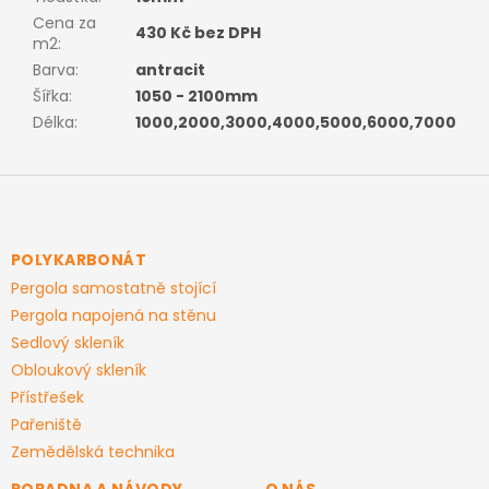
Cena za
430 Kč bez DPH
m2
:
Barva
:
antracit
Šířka
:
1050 - 2100mm
Délka
:
1000,2000,3000,4000,5000,6000,7000
Z
á
p
a
POLYKARBONÁT
t
Pergola samostatně stojící
í
Pergola napojená na stěnu
Sedlový skleník
Obloukový skleník
Přístřešek
Pařeniště
Zemědělská technika
PORADNA A NÁVODY
O NÁS