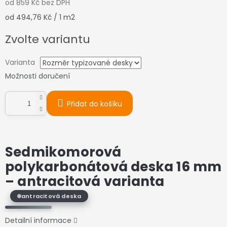
od
859 Kč
bez DPH
Měrná
od 494,76 Kč / 1 m2
cena:
Zvolte variantu
Varianta
Možnosti doručení
Přidat do košíku
Sedmikomorová
polykarbonátová deska 16 mm
–
antracitová varianta
antracitová deska
Detailní informace