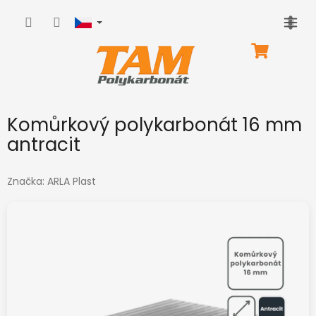
Přejít
na
obsah
NÁKUPNÍ
KOŠÍK
Komůrkový polykarbonát 16 mm
antracit
Značka:
ARLA Plast