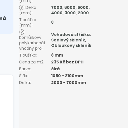
(mm)
:
?
Délka
7000
,
6000
,
5000
,
(mm)
:
4000
,
3000
,
2000
nná
Tloušťka
8
(mm)
:
?
Vchodová stříška
,
Komůrkový
Sedlový skleník
,
polykarbonát
Obloukový skleník
vhodný pro:
:
Tloušťka
:
8 mm
Cena za m2
:
235 Kč bez DPH
Barva
:
čirá
Šířka
:
1050 - 2100mm
Délka
:
2000 - 7000mm
a