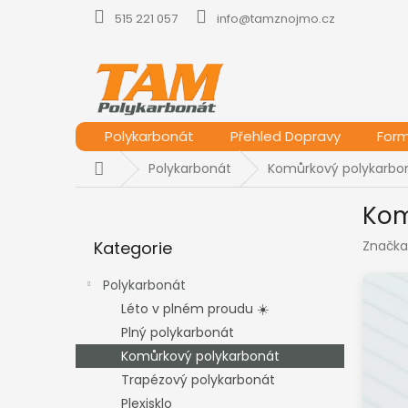
Přejít
515 221 057
info@tamznojmo.cz
na
obsah
Polykarbonát
Přehled Dopravy
For
Domů
Polykarbonát
Komůrkový polykarbo
P
Kom
o
Přeskočit
s
Kategorie
Značka
kategorie
t
r
Polykarbonát
a
Léto v plném proudu ☀️
n
Plný polykarbonát
n
í
Komůrkový polykarbonát
p
Trapézový polykarbonát
a
Plexisklo