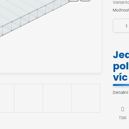
Variant
Možnost
Je
po
ví
Detailn
TISK