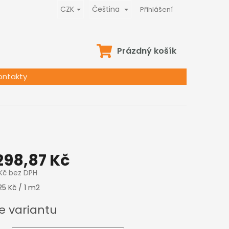
CZK
Čeština
Přihlášení
NÁKUPNÍ
Prázdný košík
KOŠÍK
ontakty
298,87 Kč
Kč
bez DPH
5 Kč / 1 m2
e variantu