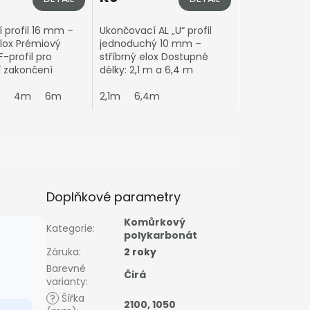
í profil 16 mm –
Ukončovací AL „U“ profil
elox Prémiový
jednoduchý 10 mm –
F-profil pro
stříbrný elox Dostupné
í zakončení
délky: 2,1 m a 6,4 m
onátových desek
Možnost formátování na
ce 16 mm
4m
6m
míru – zbytkový prořez
2,1m
6,4m
ní: Eloxované
Vám přibalíme k
.
objednávce. Barva:...
Doplňkové parametry
Komůrkový
Kategorie
:
polykarbonát
Záruka
:
2 roky
Barevné
Čirá
varianty
:
?
Šířka
2100
,
1050