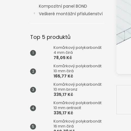
n
Kompozitní panel BOND
e
Veškeré montážní příslušenství
l
Top 5 produktů
Komůrkový polykarbonát
4 mm čirá
78,05 Kč
Komůrkový polykarbonát
10 mm čirá
165,77 Kč
Komůrkový polykarbonát
10 mm bronz
335,17 Kč
Komůrkový polykarbonát
10 mm antracit
335,17 Kč
Komůrkový polykarbonát
16 mm čirá