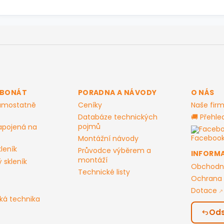
RBONÁT
PORADNA A NÁVODY
O NÁS
samostatně
Ceníky
Naše fir
Databáze technických
🚚 Přehle
pojmů
apojená na
Facebo
Montážní návody
leník
Průvodce výběrem a
INFORM
montáží
 skleník
Obchodn
Technické listy
Ochrana 
Dotace
ká technika
Ods