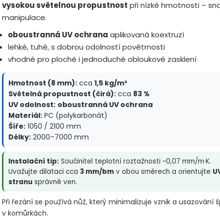
vysokou světelnou propustnost
při nízké hmotnosti – s
manipulace.
oboustranná UV ochrana
aplikovaná koextruzí
lehké, tuhé, s dobrou odolností povětrnosti
vhodné pro ploché i jednoduché obloukové zasklení
Hmotnost (8 mm):
cca
1,5 kg/m²
Světelná propustnost (čirá):
cca
83 %
UV odolnost:
oboustranná UV ochrana
Materiál:
PC (polykarbonát)
Šíře:
1050 / 2100 mm
Délky:
2000–7000 mm
Instalační tip:
Součinitel teplotní roztažnosti ~0,07 mm/m·K.
Uvažujte dilataci cca
3 mm/bm
v obou směrech a orientujte
U
stranu
správně ven.
Při řezání se používá nůž, který minimalizuje vznik a usazování 
v komůrkách.