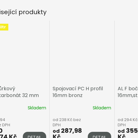
isející produkty
ltr
rkový
Spojovací PC H profil
AL F boč
karbonát 32 mm
16mm bronz
16mm,st
Skladem
Skladem
694
od 238 Kč bez
od 294 Kč
z DPH
DPH
DPH
0
287,98
355
od
od
,74 Kč
Kč
Kč
DETAIL
DETAIL