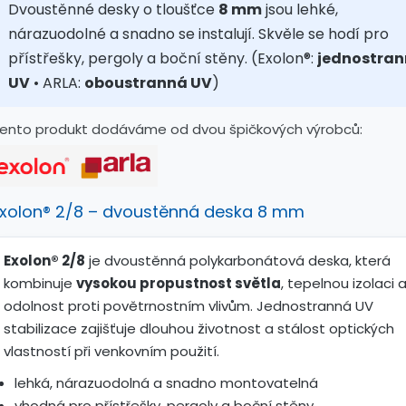
Dvoustěnné desky o tloušťce
8 mm
jsou lehké,
nárazuodolné a snadno se instalují. Skvěle se hodí pro
přístřešky, pergoly a boční stěny. (Exolon®:
jednostra
UV
• ARLA:
oboustranná UV
)
ento produkt dodáváme od dvou špičkových výrobců:
xolon® 2/8 – dvoustěnná deska 8 mm
Exolon® 2/8
je dvoustěnná polykarbonátová deska, která
kombinuje
vysokou propustnost světla
, tepelnou izolaci 
odolnost proti povětrnostním vlivům. Jednostranná UV
stabilizace zajišťuje dlouhou životnost a stálost optických
vlastností při venkovním použití.
lehká, nárazuodolná a snadno montovatelná
vhodná pro přístřešky, pergoly a boční stěny