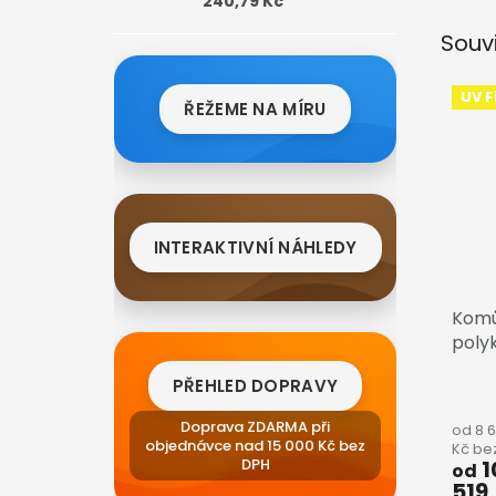
240,79 Kč
Souv
UV Fi
ŘEŽEME NA MÍRU
INTERAKTIVNÍ NÁHLEDY
Komů
poly
čirá
PŘEHLED DOPRAVY
Doprava ZDARMA při
od 8 
objednávce nad 15 000 Kč bez
Kč be
1
DPH
od
519