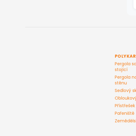
Z
á
p
a
t
POLYKA
í
Pergola 
stojící
Pergola n
stěnu
Sedlový sk
Obloukový
Přístřešek
Pařeniště
Zeměděls