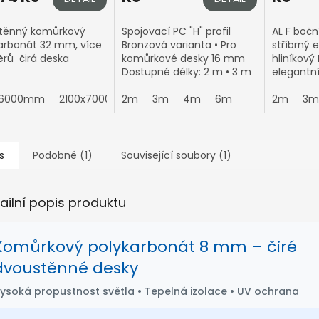
těnný komůrkový
Spojovací PC "H" profil
AL F bočn
arbonát 32 mm, více
Bronzová varianta • Pro
stříbrný 
rů čirá deska
komůrkové desky 16 mm
hliníkový 
Dostupné délky: 2 m • 3 m
elegantn
• 4 m • 6 m Spojuje dvě
polykarb
x6000mm
2100x7000mm
6mm desky bez
2m
3m
4m
6m
o tloušť
2m
3m
viditelného přechodu • UV
Upozorně
stabilní •...
hliníkové..
s
Podobné (1)
Související soubory (1)
ailní popis produktu
Komůrkový polykarbonát 8 mm – čiré
dvoustěnné desky
ysoká propustnost světla • Tepelná izolace • UV ochrana