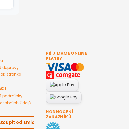
PŘIJÍMÁME ONLINE
PLATBY
ma
d dopravy
ok stránka
ACE
í podmínky
osobních údajů
HODNOCENÍ
ZÁKAZNÍKŮ
toupit od smlouvy