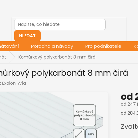
HLEDAT
mátování
Poradna a návody
Pro podnikatele
K
nát
Komůrkový polykarbonát 8 mm čirá
ůrkový polykarbonát 8 mm čirá
:
Exolon; Arla
od
od
247 
Měrná
od 284,2
cena:
Zvolt