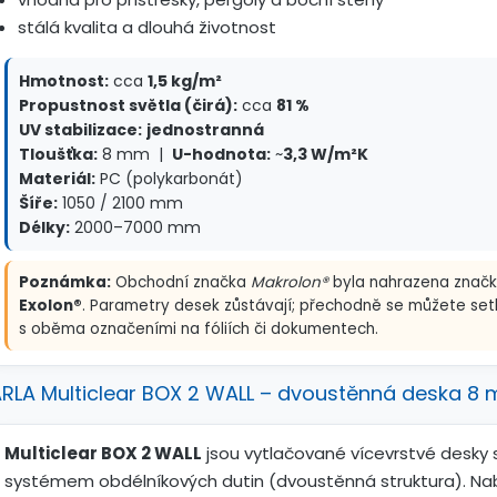
stálá kvalita a dlouhá životnost
Hmotnost:
cca
1,5 kg/m²
Propustnost světla (čirá):
cca
81 %
UV stabilizace:
jednostranná
Tloušťka:
8 mm |
U-hodnota:
~
3,3 W/m²K
Materiál:
PC (polykarbonát)
Šíře:
1050 / 2100 mm
Délky:
2000–7000 mm
Poznámka:
Obchodní značka
Makrolon®
byla nahrazena znač
Exolon®
. Parametry desek zůstávají; přechodně se můžete set
s oběma označeními na fóliích či dokumentech.
RLA Multiclear BOX 2 WALL – dvoustěnná deska 8
Multiclear BOX 2 WALL
jsou vytlačované vícevrstvé desky 
systémem obdélníkových dutin (dvoustěnná struktura). Nab