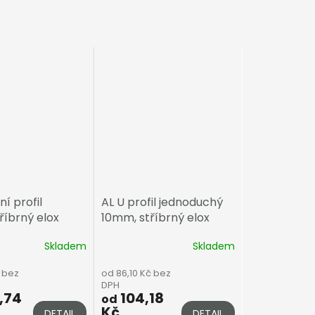
ní profil
AL U profil jednoduchý
říbrný elox
10mm, stříbrný elox
Skladem
Skladem
 bez
od 86,10 Kč bez
DPH
,74
104,18
od
Kč
DETAIL
DETAIL