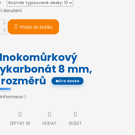
a
i doručení
Přidat do košíku
dnokomůrkový
lykarbonát 8 mm,
c rozměrů
číra doska
í informace
ZEPTAT SE
HLÍDAT
SDÍLET