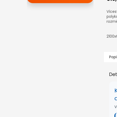
Víces
polyk
rozmě
2100
Popi
Det
V