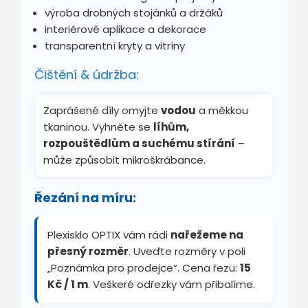
výroba drobných stojánků a držáků
interiérové aplikace a dekorace
transparentní kryty a vitríny
Čištění & údržba:
Zaprášené díly omyjte
vodou
a měkkou
tkaninou. Vyhněte se
líhům,
rozpouštědlům a suchému stírání
–
může způsobit mikroškrábance.
Řezání na míru:
Plexisklo OPTIX vám rádi
nařežeme na
přesný rozměr
. Uveďte rozměry v poli
„Poznámka pro prodejce“. Cena řezu:
15
Kč / 1 m
. Veškeré odřezky vám přibalíme.