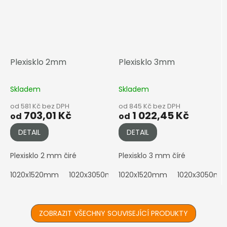
Plexisklo 2mm
Plexisklo 3mm
Skladem
Skladem
od 581 Kč bez DPH
od 845 Kč bez DPH
703,01 Kč
1 022,45 Kč
od
od
DETAIL
DETAIL
Plexisklo 2 mm čiré
Plexisklo 3 mm číré
1020x1520mm
1020x3050mm
1020x1520mm
2050x1010mm
1020x3050m
2050x152
ZOBRAZIT VŠECHNY SOUVISEJÍCÍ PRODUKTY