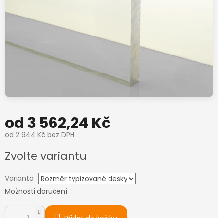
od
3 562,24 Kč
od
2 944 Kč
bez DPH
Měrná
Zvolte variantu
cena:
Varianta
Možnosti doručení