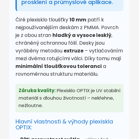
prosklení a průmyslové aplikace.
Čiré plexisklo tloušťky
10 mm
patří k
nejpoužívanějším deskám z PMMA. Povrch
je z obou stran
hladký a vysoce lesklý
,
chráněný ochrannou fólií. Desky jsou
vyráběny metodou
extruze
– vytlačováním
mezi dvěma rotujícími válci. Díky tomu mají
minimální tloušťkovou toleranci
a
rovnoměrnou strukturu materiálu.
Záruka kvality:
Plexisklo OPTIX je UV stabilní
materiál s dlouhou životností – nekřehne,
nežloutne.
Hlavní vlastnosti & výhody plexiskla
OPTIX: