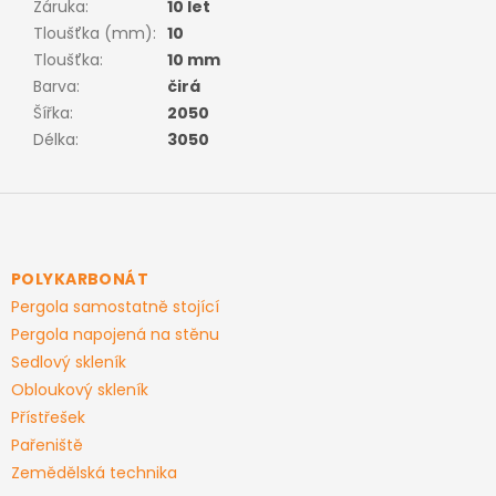
Záruka
:
10 let
Tloušťka (mm)
:
10
Tloušťka
:
10 mm
Barva
:
čirá
Šířka
:
2050
Délka
:
3050
Z
á
p
a
POLYKARBONÁT
t
Pergola samostatně stojící
í
Pergola napojená na stěnu
Sedlový skleník
Obloukový skleník
Přístřešek
Pařeniště
Zemědělská technika