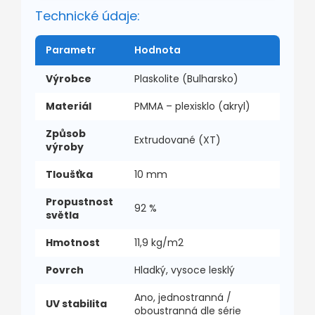
Technické údaje:
Parametr
Hodnota
Výrobce
Plaskolite (Bulharsko)
Materiál
PMMA – plexisklo (akryl)
Způsob
Extrudované (XT)
výroby
Tloušťka
10 mm
Propustnost
92 %
světla
Hmotnost
11,9 kg/m2
Povrch
Hladký, vysoce lesklý
Ano, jednostranná /
UV stabilita
oboustranná dle série