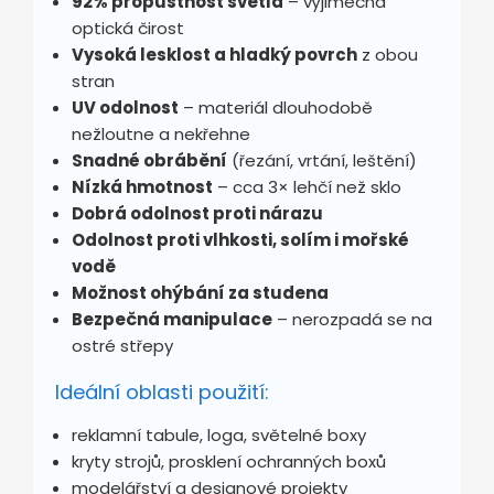
92% propustnost světla
– výjimečná
optická čirost
Vysoká lesklost a hladký povrch
z obou
stran
UV odolnost
– materiál dlouhodobě
nežloutne a nekřehne
Snadné obrábění
(řezání, vrtání, leštění)
Nízká hmotnost
– cca 3× lehčí než sklo
Dobrá odolnost proti nárazu
Odolnost proti vlhkosti, solím i mořské
vodě
Možnost ohýbání za studena
Bezpečná manipulace
– nerozpadá se na
ostré střepy
Ideální oblasti použití:
reklamní tabule, loga, světelné boxy
kryty strojů, prosklení ochranných boxů
modelářství a designové projekty